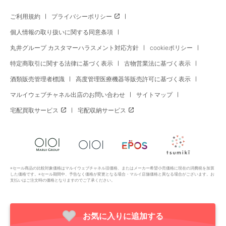
ご利用規約
プライバシーポリシー
個人情報の取り扱いに関する同意条項
丸井グループ カスタマーハラスメント対応方針
cookieポリシー
特定商取引に関する法律に基づく表示
古物営業法に基づく表示
酒類販売管理者標識
高度管理医療機器等販売許可に基づく表示
マルイウェブチャネル出店のお問い合わせ
サイトマップ
宅配買取サービス
宅配収納サービス
※セール商品の比較対象価格はマルイウェブチャネル旧価格、またはメーカー希望小売価格に現在の消費税を加算
した価格です。※セール期間中、予告なく価格が変更となる場合・マルイ店舗価格と異なる場合がございます。お
支払いはご注文時の価格となりますのでご了承ください。
お気に入りに追加する
Copyright All Rights Reserved. MARUI Co., Ltd