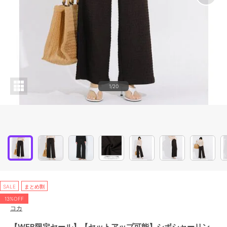
1/20
SALE
まとめ割
13%OFF
コカ
【WEB限定セール】【セットアップ可能】シボシャーリン