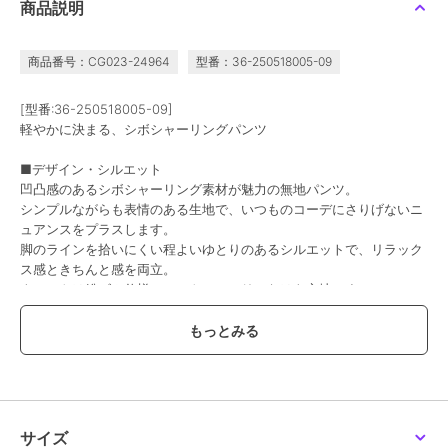
商品説明
商品番号：CG023-24964
型番：36-250518005-09
まとめ割
まとめ割
まとめ割
¥200ｸｰﾎﾟﾝ
¥200ｸｰﾎﾟﾝ
¥200ｸｰﾎﾟﾝ
コカ
コカ
コカ
[型番:36-250518005-09]
【接触冷感・シワになり
＼新色登場／【シワにな
レーヨンボタニカル柄パ
軽やかに決まる、シボシャーリングパンツ
にくい】とろみツイルイ
りにくい・速乾・乾燥機
ンツ
ージーワイドパンツ 全4
OK】エンボスワイドパ
1,989
1,690
1,690
¥
¥
¥
■デザイン・シルエット
色
ンツ 全6色
2点以上で10%OFF
2点以上で10%OFF
2点以上で10%OFF
凹凸感のあるシボシャーリング素材が魅力の無地パンツ。
シンプルながらも表情のある生地で、いつものコーデにさりげないニ
ュアンスをプラスします。
脚のラインを拾いにくい程よいゆとりのあるシルエットで、リラック
ス感ときちんと感を両立。
ウエストは総ゴム仕様で、ストレスフリーなはき心地です。
まとめ割
まとめ割
まとめ割
■素材
¥200ｸｰﾎﾟﾝ
¥200ｸｰﾎﾟﾝ
¥200ｸｰﾎﾟﾝ
・立体感のあるシボシャーリング素材
コカ
コカ
コカ
・伸縮性があり動きやすい
レーヨンボタニカル柄パ
レーヨンフラワー柄パン
レーヨンヒトデ柄パンツ
・軽やかでさらっとした肌触り
ンツ
ツ
1,690
¥
1,690
1,690
¥
¥
2点以上で10%OFF
■コーディネート
2点以上で10%OFF
2点以上で10%OFF
サイズ