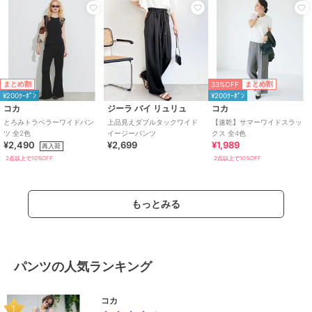
33%OFF
まとめ割
まとめ割
¥200ｸｰﾎﾟﾝ
¥200ｸｰﾎﾟﾝ
コカ
ジーラ バイ リュリュ
コカ
とろみトラベラーワイドパン
上品見えダブルタックワイド
【速乾】サマーワイドスラッ
ツ 全2色
イージーパンツ
クス 全4色
¥2,490
¥2,699
¥1,989
再入荷
2点以上で10%OFF
2点以上で10%OFF
もっとみる
パンツの人気ランキング
コカ