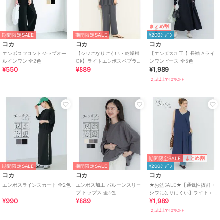
まとめ割
期間限定SALE
期間限定SALE
¥200ｸｰﾎﾟﾝ
コカ
コカ
コカ
エンボスフロントジップオー
【シワになりにくい・乾燥機
【エンボス加工 】長袖 Aライ
ルインワン 全2色
OK】ライトエンボスペプラム
ンワンピース 全5色
¥550
¥889
¥1,989
オールインワン 全2色
2点以上で10%OFF
期間限定SALE
まとめ割
期間限定SALE
期間限定SALE
¥200ｸｰﾎﾟﾝ
コカ
コカ
コカ
エンボスラインスカート 全2色
エンボス加工 バルーンスリー
★お盆SALE★【通気性抜群・
ブ トップス 全5色
シワになりにくい】ライトエ
¥990
¥889
¥1,989
ンボスマキシジャンパースカ
ート 全2色
2点以上で10%OFF