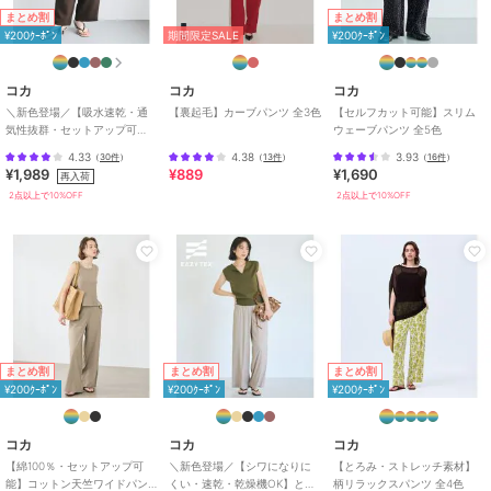
洗える
/
ストレッチ
/
ワイド・
コカ
コカ
コカ
まとめ割
まとめ割
バギー
/
フレア・ブーツカット
/
【速乾】エンボスカーブ
【綿100％・セットアッ
＼新色登場／ リボン付
¥200ｸｰﾎﾟﾝ
期間限定SALE
¥200ｸｰﾎﾟﾝ
パンツ 全2色
プ可能】コットン天竺ワ
きテーパードパンツ 全4
ストレートパンツ
/
ミッドライズ
イドパンツ 全2色
色
990
1,989
1,989
¥
¥
¥
/
ライフスタイル
/
アウトドア
/
コカ
コカ
コカ
2点以上で10%OFF
2点以上で10%OFF
カジュアル
＼新色登場／【吸水速乾・通
【裏起毛】カーブパンツ 全3色
【セルフカット可能】スリム
気性抜群・セットアップ可
ウェーブパンツ 全5色
パンツ
能】シボサテンライクイージ
4.33
4.38
3.93
（
30件
）
（
13件
）
（
16件
）
ポリエステル素材
/
無地
/
S･7号
ーパンツ 全6色
¥1,989
¥889
¥1,690
再入荷
以下あり
/
大きいサイズあり
/
2点以上で10%OFF
2点以上で10%OFF
洗える
/
ストレッチ
/
ワイド・
バギー
/
フレア・ブーツカット
/
ストレートパンツ
/
ミッドライズ
まとめ割
まとめ割
期間限定SALE
¥200ｸｰﾎﾟﾝ
¥200ｸｰﾎﾟﾝ
/
ライフスタイル
/
アウトドア
/
コカ
コカ
コカ
カジュアル
【伊藤千晃様着用】リネ
とろみトラベラーワイド
【シワになりにくい・速
ンライクワイドパンツ
パンツ 全2色
乾・乾燥機OK】エンボ
全2色
スセンターシームレギン
1,989
2,490
889
再入荷
¥
¥
¥
スパンツ 全2色
2点以上で10%OFF
2点以上で10%OFF
まとめ割
まとめ割
まとめ割
¥200ｸｰﾎﾟﾝ
¥200ｸｰﾎﾟﾝ
¥200ｸｰﾎﾟﾝ
コカ
コカ
コカ
【綿100％・セットアップ可
＼新色登場／【シワになりに
【とろみ・ストレッチ素材】
能】コットン天竺ワイドパン
くい・速乾・乾燥機OK】とろ
柄リラックスパンツ 全4色