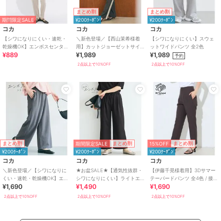
まとめ割
まとめ割
期間限定SALE
¥200ｸｰﾎﾟﾝ
¥200ｸｰﾎﾟﾝ
コカ
コカ
コカ
【シワになりにくい・速乾・
＼新色登場／【西山茉希様着
【シワになりにくい】スウェ
乾燥機OK】エンボスセンター
用】カットジョーゼットサイ
ットワイドパンツ 全2色
¥889
¥1,989
¥1,989
シームレギンスパンツ 全2色
ドラインパンツ 全5色 / シワに
予約
なりにくい
2点以上で10%OFF
2点以上で10%OFF
期間限定SALE
15%OFF
まとめ割
まとめ割
まとめ割
¥200ｸｰﾎﾟﾝ
¥200ｸｰﾎﾟﾝ
¥200ｸｰﾎﾟﾝ
コカ
コカ
コカ
＼新色登場／【シワになりに
★お盆SALE★【通気性抜群・
【伊藤千晃様着用】3Dサマー
くい・速乾・乾燥機OK】エン
シワになりにくい】ライトエ
テーパードパンツ 全4色 / 接触
¥1,690
¥1,490
¥1,690
ボスワイドパンツ 全6色
ンボスタックワイドイージー
冷感・シワになりにくい
パンツ 全2色
2点以上で10%OFF
2点以上で10%OFF
2点以上で10%OFF