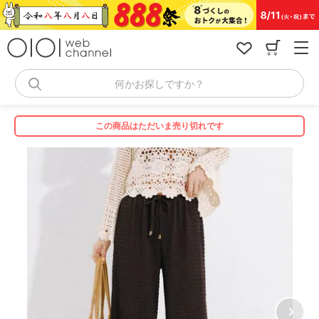
コ
ン
テ
ン
ツ
へ
何かお探しですか？
ス
キ
ッ
この商品はただいま売り切れです
プ