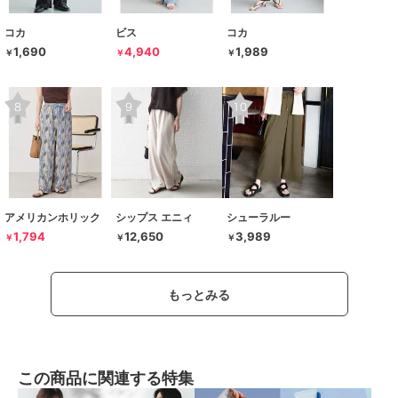
コカ
ビス
コカ
1,690
4,940
1,989
￥
￥
￥
アメリカンホリック
シップス エニィ
シューラルー
1,794
12,650
3,989
￥
￥
￥
もっとみる
この商品に関連する特集