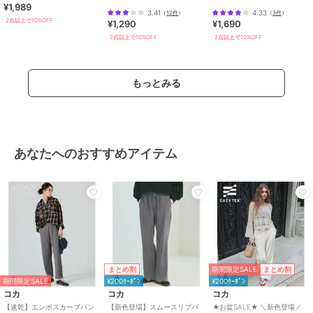
¥1,989
ツ 全2色
みリブリラックスパンツ 全4色
3.41
4.33
（
12件
）
（
3件
）
まとめ割
2点以上で10%OFF
¥1,290
¥1,690
期間限定SALE
期間限定SALE
¥200ｸｰﾎﾟﾝ
2点以上で10%OFF
2点以上で10%OFF
コカ
コカ
コカ
★お盆SALE★ 柄ショー
シボウェーブワイドパン
【伸縮性・接触冷感】ウ
トパンツ 全4色
ツ 全2色
ルトラストレッチスキニ
ーパンツ股下67cm
790
990
1,989
再入荷
新着
¥
¥
¥
もっとみる
2点以上で10%OFF
あなたへのおすすめアイテム
期間限定SALE
まとめ割
まとめ割
期間限定SALE
¥200ｸｰﾎﾟﾝ
¥200ｸｰﾎﾟﾝ
コカ
コカ
コカ
【速乾】エンボスカーブパン
【新色登場】スムースリブパ
★お盆SALE★ ＼新色登場／