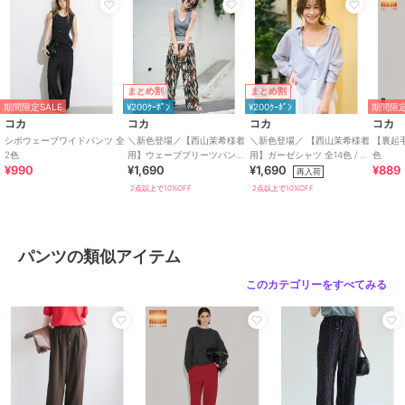
ツイージーパンツ 全2色
全2色
1,989
1,989
1,690
予約
¥
¥
¥
モデル：150cm/170cm/175cm
2点以上で10%OFF
2点以上で10%OFF
2点以上で10%OFF
ブランド
コカ
まとめ割
まとめ割
ショップ
コカ
期間限定SALE
¥200ｸｰﾎﾟﾝ
¥200ｸｰﾎﾟﾝ
期間限定
コカ
コカ
コカ
コカ
商品カテゴリ
すべてのパンツ
／
パンツ
シボウェーブワイドパンツ 全
＼新色登場／【西山茉希様着
＼新色登場／ 【西山茉希様着
【裏起
2色
用】ウェーブプリーツパンツ
用】ガーゼシャツ 全14色 / 冷
色
期間限定SALE
性別タイプ
レディース
まとめ割
まとめ割
まとめ割
¥200ｸｰﾎﾟﾝ
¥200ｸｰﾎﾟﾝ
¥200ｸｰﾎﾟﾝ
¥990
¥1,690
¥1,690
¥889
全12色 / セルフカット可能
房対策
再入荷
すべてのパンツ
／
パンツ
コカ
コカ
コカ
2点以上で10%OFF
2点以上で10%OFF
カラー
ブラウン、ブラック
＼新色登場／ とろみト
★お盆SALE★【通気性
＼新色登場／【西山茉希
ラベラーレギンスパンツ
抜群・シワになりにく
様着用】カットジョーゼ
サイズ
S,M,L
全3色
い】ライトエンボスタッ
ットサイドラインパンツ
1,290
1,490
1,989
¥
¥
¥
クワイドイージーパンツ
全5色 / シワになりにく
パンツの類似アイテム
2点以上で10%OFF
2点以上で10%OFF
2点以上で10%OFF
素材
ポリエステル98％ポリウレタン
全2色
い
2％
このカテゴリーをすべてみる
商品のお取り扱い方法
お手入れ
洗濯機
特徴
すべてのパンツ
ポリエステル素材
/
無地
/
S･7号
まとめ割
まとめ割
以下あり
/
大きいサイズあり
/
期間限定SALE
¥200ｸｰﾎﾟﾝ
¥200ｸｰﾎﾟﾝ