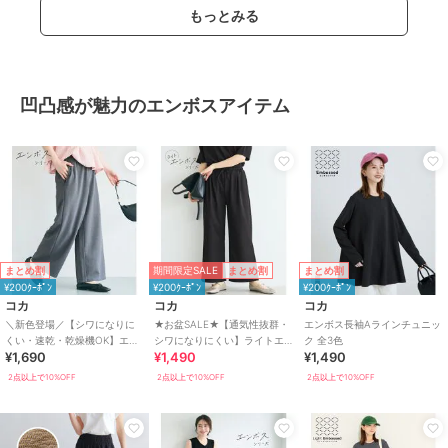
もっとみる
凹凸感が魅力のエンボスアイテム
期間限定SALE
まとめ割
まとめ割
まとめ割
¥200ｸｰﾎﾟﾝ
¥200ｸｰﾎﾟﾝ
¥200ｸｰﾎﾟﾝ
コカ
コカ
コカ
＼新色登場／【シワになりに
★お盆SALE★【通気性抜群・
エンボス長袖Aラインチュニッ
くい・速乾・乾燥機OK】エン
シワになりにくい】ライトエ
ク 全3色
¥1,690
¥1,490
¥1,490
ボスワイドパンツ 全6色
ンボスタックワイドイージー
パンツ 全2色
2点以上で10%OFF
2点以上で10%OFF
2点以上で10%OFF