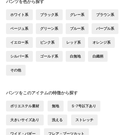
パンツを色から探す
ホワイト系
ブラック系
グレー系
ブラウン系
ベージュ系
グリーン系
ブルー系
パープル系
イエロー系
ピンク系
レッド系
オレンジ系
シルバー系
ゴールド系
白無地
白織柄
その他
パンツをこのアイテムの特徴から探す
ポリエステル素材
無地
S･7号以下あり
大きいサイズあり
洗える
ストレッチ
ワイド・バギー
フレア・ブーツカット