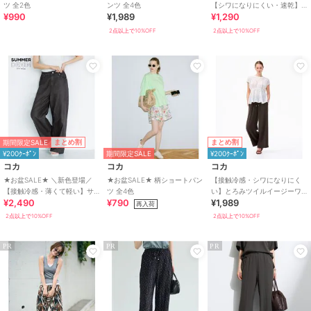
ツ 全2色
ンツ 全4色
【シワになりにくい・速乾】
¥990
¥1,989
¥1,290
EAZY TEX リブパンツ 全7色
2点以上で10%OFF
2点以上で10%OFF
期間限定SALE
まとめ割
まとめ割
¥200ｸｰﾎﾟﾝ
期間限定SALE
¥200ｸｰﾎﾟﾝ
コカ
コカ
コカ
★お盆SALE★ ＼新色登場／
★お盆SALE★ 柄ショートパン
【接触冷感・シワになりにく
【接触冷感・薄くて軽い】サ
ツ 全4色
い】とろみツイルイージーワ
¥2,490
¥790
¥1,989
マーデニムウエストゴムイー
イドパンツ 全4色
再入荷
ジーパンツ 全4色
2点以上で10%OFF
2点以上で10%OFF
PR
PR
PR