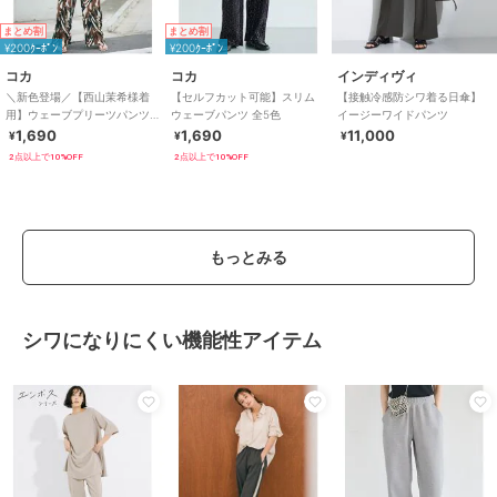
まとめ割
まとめ割
¥200ｸｰﾎﾟﾝ
¥200ｸｰﾎﾟﾝ
コカ
コカ
インディヴィ
＼新色登場／【西山茉希様着
【セルフカット可能】スリム
【接触冷感防シワ着る日傘】
用】ウェーブプリーツパンツ
ウェーブパンツ 全5色
イージーワイドパンツ
全12色 / セルフカット可能
1,690
1,690
11,000
¥
¥
¥
2点以上で10%OFF
2点以上で10%OFF
もっとみる
シワになりにくい機能性アイテム