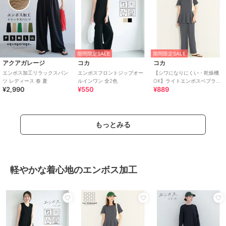
期間限定SALE
期間限定SALE
アクアガレージ
コカ
コカ
エンボス加工リラックスパン
エンボスフロントジップオー
【シワになりにくい・乾燥機
ツ レディース 春 夏
ルインワン 全2色
OK】ライトエンボスペプラム
¥2,990
¥550
¥889
オールインワン 全2色
もっとみる
軽やかな着心地のエンボス加工