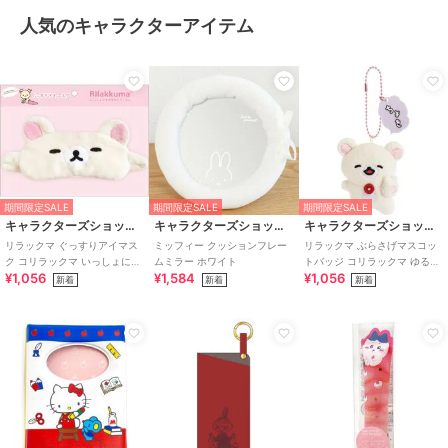
人気のキャラクターアイテム
期間限定SALE
期間限定SALE
期間限定SALE
キャラクターズショップ ラフラフ
キャラクターズショップ ラフラフ
キャラクターズショップ ラフラフ
リラックマ ぐっすりアイマス
ミッフィー クッションフレー
リラックマ ぶらさげマスコッ
ク コリラックマ いっしょにす
ムミラー ホワイト
トバッジ コリラックマ ゆるゆ
¥1,056
¥1,584
¥1,056
やすやシリーズ
るぽかぽか
新着
新着
新着