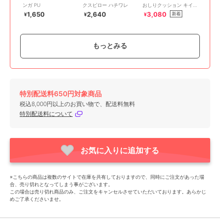
ンガ PU
クスピロー ハチワレ
おしりクッション キイ
ロイトリ BASIC
1,650
2,640
3,080
新着
¥
¥
¥
RILAKKUMA
もっとみる
期間限定SALE
特別配送料650円対象商品
キャラクターズショップ ラフラフ
キャラクターズショップ ラフラフ
キャラクターズショップ ラフラフ
税込8,000円以上のお買い物で、配送料無料
ちいかわ のびのび枕カ
リラックマ ダイカット
ちいかわ なんかちいさ
特別配送料について
バー うさぎ
おしりクッション BASIC
くてかわいい枕 ちいか
RILAKKUMA
わ
1,650
3,080
2,750
新着
¥
¥
¥
FavoriteThings
お気に入りに追加する
※こちらの商品は複数のサイトで在庫を共有しておりますので、同時にご注文があった場
合、売り切れとなってしまう事がございます。
この場合は売り切れ商品のみ、ご注文をキャンセルさせていただいております。あらかじ
めご了承くださいませ。
期間限定SALE
期間限定SALE
キャラクターズショップ ラフラフ
キャラクターズショップ ラフラフ
キャラクターズショップ ラフラフ