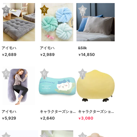
アイモハ
アイモハ
&Silk
2,689
2,989
14,850
￥
￥
￥
アイモハ
キャラクターズショップ ラフラフ
キャラクターズショップ ラフラフ
5,929
2,640
3,080
￥
￥
￥