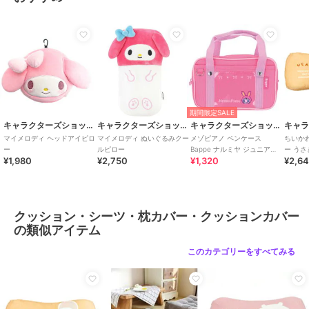
／
クッション・シーツ・枕カバ
期間限定SALE
ー・クッションカバー
キャラクターズショップ ラフラフ
キャラクターズショップ ラフラフ
キャラクターズショップ ラフラフ
カラー
＊＊
ラッピー フェイスクッ
くまのプーさん ダイカ
マイメロディ ぬいぐる
ション びっくり コーデ
ットクッション ウィー
みクールピロー
サイズ
★★
ュロイ
クリー
2,376
2,200
2,750
¥
¥
¥
期間限定SALE
キャラクターズショップ ラフラフ
キャラクターズショップ ラフラフ
キャラクターズショップ ラフラフ
マイメロディ ヘッドアイピロ
マイメロディ ぬいぐるみクー
メゾピアノ ペンケース
ちいか
ー
ルピロー
Bappe ナルミヤ ジュニア
ー うさ
¥1,980
¥2,750
¥1,320
¥2,6
After school
期間限定SALE
キャラクターズショップ ラフラフ
キャラクターズショップ ラフラフ
キャラクターズショップ ラフラフ
クロミ フリル付きカバ
ちいかわ のびのび枕カ
ワンピース 悪魔の実エ
クッション・シーツ・枕カバー・クッションカバー
ー2点セット BK
バー モモンガ PU
ンボスクッション ヒト
ヒトの実
5,500
1,650
2,178
の類似アイテム
¥
¥
¥
このカテゴリーをすべてみる