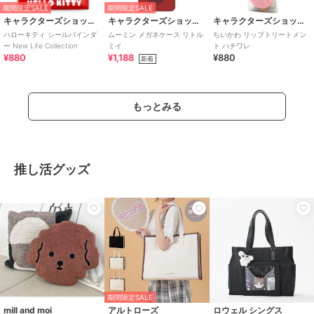
期間限定SALE
期間限定SALE
キャラクターズショップ ラフラフ
キャラクターズショップ ラフラフ
キャラクターズショップ ラフラフ
ハローキティ シールバインダ
ムーミン メガネケース リトル
ちいかわ リップトリートメン
ー New Life Collection
ミイ
ト ハチワレ
¥880
¥1,188
¥880
新着
もっとみる
推し活グッズ
期間限定SALE
mill and moi
アルトローズ
ロウェル シングス