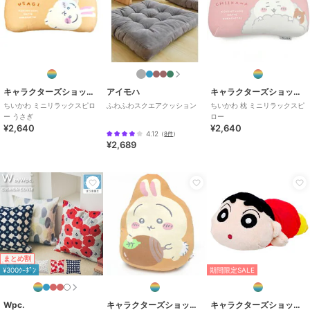
キャラクターズショップ ラフラフ
キャラクターズショップ ラフラフ
キャラクターズショップ ラフラフ
マイメロディ ヘッドア
クロミ ダイカットジェ
クロミ ぬいぐるみクー
イピロー
ルピロー
ルピロー
1,980
1,430
2,750
¥
¥
¥
キャラクターズショップ ラフラフ
アイモハ
キャラクターズショップ ラフラフ
ちいかわ ミニリラックスピロ
ふわふわスクエアクッション
ちいかわ 枕 ミニリラックスピ
ー うさぎ
ロー
¥2,640
¥2,640
4.12
（
8件
）
¥2,689
キャラクターズショップ ラフラフ
キャラクターズショップ ラフラフ
キャラクターズショップ ラフラフ
シナモロール ぬいぐる
ハローキティ フリル付
マイメロディ フリル付
みクールピロー
きカバー2点セット PK
きカバー2点セット PK
2,750
5,500
5,500
¥
¥
¥
まとめ割
¥300ｸｰﾎﾟﾝ
期間限定SALE
Wpc.
キャラクターズショップ ラフラフ
キャラクターズショップ ラフラフ