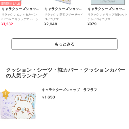
期間限定SALE
キャラクターズショップ ラフラフ
キャラクターズショップ ラフラフ
キャラクターズショップ ラフラフ
リラックマ ぬいぐるみペン
リラックマ 防犯ブザー チャイ
リラックマ クリップ4個セット
0.7mm コリラックマ ベーシッ
ロイコグマ
チャイロイコグマ
¥1,232
¥2,948
¥979
クリラックマ
もっとみる
クッション・シーツ・枕カバー・クッションカバー
の人気ランキング
キャラクターズショップ ラフラフ
1,650
￥