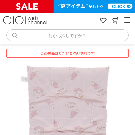
コ
ン
テ
ン
ツ
へ
何かお探しですか？
ス
キ
ッ
この商品はただいま売り切れです
プ