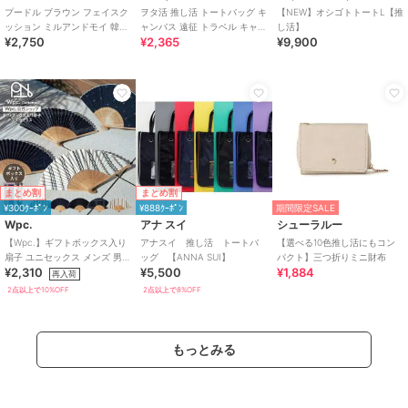
プードル ブラウン フェイスク
ヲタ活 推し活 トートバッグ キ
【NEW】オシゴトトートL【推
ッション ミルアンドモイ 韓国
ャンバス 遠征 トラベル キャリ
し活】
¥2,750
¥2,365
¥9,900
推し活
ーオン
まとめ割
まとめ割
¥300ｸｰﾎﾟﾝ
¥888ｸｰﾎﾟﾝ
期間限定SALE
Wpc.
アナ スイ
シューラルー
【Wpc.】ギフトボックス入り
アナスイ 推し活 トートバ
【選べる10色推し活にもコン
扇子 ユニセックス メンズ 男性
ッグ 【ANNA SUI】
パクト】三つ折りミニ財布
¥2,310
¥5,500
¥1,884
プレゼント ギフト 扇子 うちわ
再入荷
2点以上で10%OFF
2点以上で8%OFF
もっとみる