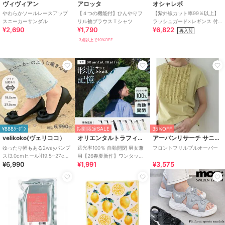
ヴィヴィアン
アロッタ
オシャレボ
やわらかソールレースアップ
【４つの機能付】ひんやりフ
【紫外線カット率99％以上】
スニーカーサンダル
リル袖ブラウスＴシャツ
ラッシュガード×レギンス 付
¥2,690
¥1,790
¥6,822
き タンキニ
再入荷
3点以上で10%OFF
¥888ｸｰﾎﾟﾝ
期間限定SALE
35%OFF
velikoko(ヴェリココ）
オリエンタルトラフィック
アーバンリサーチ サニーレーベル
ゆったり幅もある2wayパンプ
遮光率100％ 自動開閉 男女兼
フロントフリルプルオーバー
ス(3.0cmヒール)[19.5~27cm]
用【26春夏新作】ワンタッチ
¥6,990
¥1,991
¥3,575
ラクチンきれいシューズ
晴雨兼用 折りたたみ傘 /G-
0601