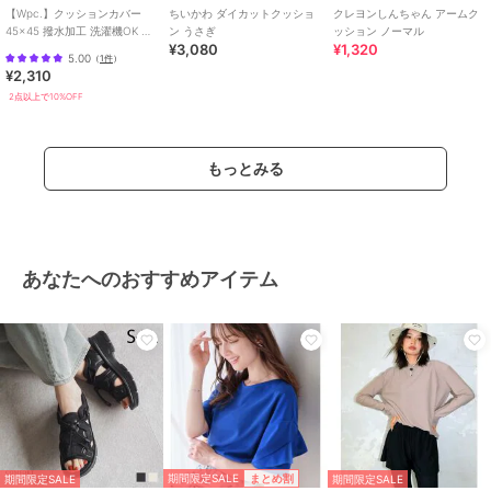
【Wpc.】クッションカバー
ちいかわ ダイカットクッショ
クレヨンしんちゃん アームク
45×45 撥水加工 洗濯機OK 北
ン うさぎ
ッション ノーマル
¥3,080
¥1,320
欧柄 おしゃれ かわいい
5.00
（
1件
）
¥2,310
2点以上で10%OFF
もっとみる
あなたへのおすすめアイテム
期間限定SALE
まとめ割
期間限定SALE
期間限定SALE