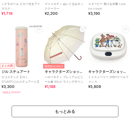
シナモロール ピロー付きアイ
マイメロディ ぬいぐるみネッ
スヌーピー 巻ける氷嚢 Love
マスク
ククーラー
ice cream
¥1,716
¥2,200
¥3,190
まとめ割
期間限定SALE
ジル スチュアート
キャラクターズショップ ラフラフ
キャラクターズショップ ラフラフ
エコステック【JILL
ハローキティ プレミアムビニ
トイストーリー 3WAYクールフ
STUART(ジルスチュアート)】
ール傘 60cm ラインデザイン
ァン A
¥3,300
¥1,188
¥5,808
3点以上で8%OFF
もっとみる