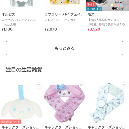
SALE
¥500ｸｰﾎﾟﾝ
オルビス
ラブラリー バイ フェイラー
モズ
エッセンスインヘアミルク
レモンドット ハンカチ
【moz人気No.1サンダル】
つめかえ用
〔軽量〕厚底で美脚＆歩きや
¥1,100
¥2,970
¥3,520
すい！疲れにくいフィット感
のスポーツサンダル
もっとみる
注目の生活雑貨
期間限定SALE
キャラクターズショップ ラフラフ
キャラクターズショップ ラフラフ
キャラクターズショップ ラフラフ