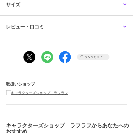
サイズ
キャラクターズショップ ラフラフ
キャラクターズショップ ラフラフ
キャラクターズショップ ラフラフ
※画像はあくまでも商品イメージになります。
ちいかわ ミニリラック
ディックブルーナ ハン
マイメロディ ダイカッ
実際の商品と色や仕様が異なる場合がありますので、予め御了承くだ
スピロー うさぎ
ドインクッション ニッ
トジェルピロー
さい。
トフェイスボリス
2,640
3,080
1,430
¥
¥
¥
レビュー・口コミ
この商品は、不良品のみ返品を承ります
ブランド
キャラクターズショップ ラフラ
フ
ショップ
キャラクターズショップ ラフラ
フ
キャラクターズショップ ラフラフ
キャラクターズショップ ラフラフ
キャラクターズショップ ラフラフ
商品カテゴリ
クッション・シーツ・枕カバー
シナモロール ダイカッ
はなまるおばけ フェイ
ちいかわ ダイカットク
取扱いショップ
／
クッション・シーツ・枕カバ
トジェルピロー
スクッション 舌ぺろ ふ
ッション うさぎ
んわり光るシリーズ
1,430
ー・クッションカバー
4,378
3,080
¥
¥
¥
性別タイプ
レディース
クッション・シーツ・枕カバー
／
クッション・シーツ・枕カバ
ー・クッションカバー
メンズ
キャラクターズショップ ラフラフからあなたへの
クッション・シーツ・枕カバー
おすすめ