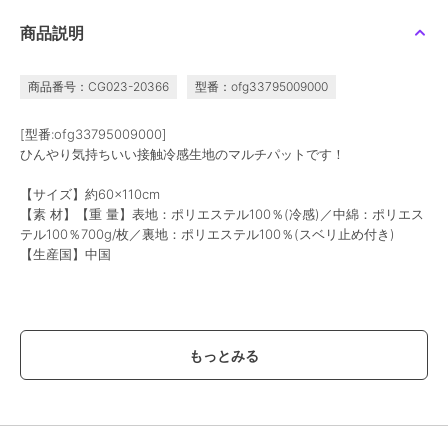
クレヨンしんちゃん ア
クレヨンしんちゃん ア
パンどろぼう アイピロ
商品説明
ームクッション ノーマ
ームクッション ボーち
ー ベージュ
ル
ゃん
1,320
1,320
2,200
¥
¥
¥
商品番号：CG023-20366
型番：ofg33795009000
[型番:ofg33795009000]
ひんやり気持ちいい接触冷感生地のマルチパットです！
【サイズ】約60×110cm
【素 材】【重 量】表地：ポリエステル100％(冷感)／中綿：ポリエス
キャラクターズショップ ラフラフ
キャラクターズショップ ラフラフ
キャラクターズショップ ラフラフ
テル100％700g/枚／裏地：ポリエステル100％(スベリ止め付き)
ポムポムプリン ダイカ
ちいかわ のびのび枕カ
ちいかわ 枕 ミニリラッ
【生産国】中国
ットジェルピロー
バー ハチワレ BL
クスピロー
1,430
1,650
2,640
¥
¥
¥
【価格改定のお知らせ】
こちらの商品は価格改定を実施させていただきます。
お届けする商品についているタグが旧価格の場合がございますが
現在表示されているサイト表示価格が正しい販売価格です｡
予めご了承いただきますよう､お願い申し上げます｡