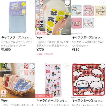
まとめ割
キャラクターズショップ ラフラフ
Wpc.
キャラクターズショップ ラフラフ
クールタオルブリーズ フード
【Wpc.】手ぬぐい 綿100％ 食
ちいかわ ミニタオル5P アニメ
付き大判タオル ブルー
器拭き タオル 日本製 かわいい
ちいかわセット
¥1,650
¥770
¥880
おしゃれ
2点以上で10%OFF
期間限定SALE
Wpc.
キャラクターズショップ ラフラフ
キャラクターズショップ ラフラフ
【Wpc.】かや織ふきん 台ふき
くまのがっこう バスタオル ジ
ちいかわ タオルハンカチ シェ