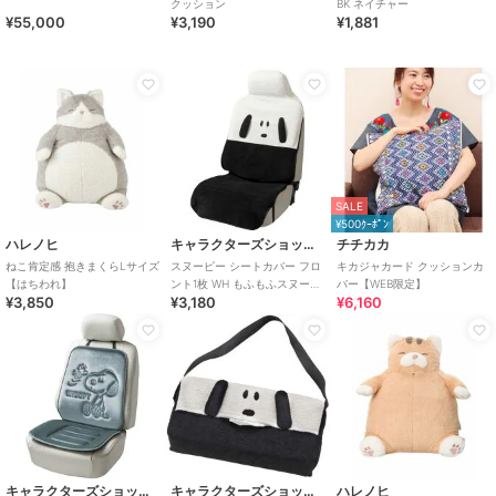
クッション
BK ネイチャー
¥55,000
¥3,190
¥1,881
SALE
¥500ｸｰﾎﾟﾝ
ハレノヒ
キャラクターズショップ ラフラフ
チチカカ
ねこ肯定感 抱きまくらLサイズ
スヌーピー シートカバー フロ
キカジャカード クッションカ
【はちわれ】
ント1枚 WH もふもふスヌーピ
バー【WEB限定】
¥3,850
¥3,180
¥6,160
ー
キャラクターズショップ ラフラフ
キャラクターズショップ ラフラフ
ハレノヒ