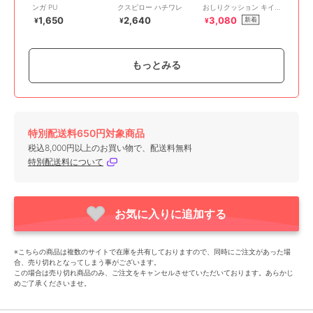
ンガ PU
クスピロー ハチワレ
おしりクッション キイ
ロイトリ BASIC
1,650
2,640
3,080
新着
¥
¥
¥
RILAKKUMA
もっとみる
期間限定SALE
特別配送料650円対象商品
キャラクターズショップ ラフラフ
キャラクターズショップ ラフラフ
キャラクターズショップ ラフラフ
税込8,000円以上のお買い物で、配送料無料
ちいかわ のびのび枕カ
リラックマ ダイカット
ちいかわ なんかちいさ
特別配送料について
バー うさぎ
おしりクッション BASIC
くてかわいい枕 ちいか
RILAKKUMA
わ
1,650
3,080
2,750
新着
¥
¥
¥
FavoriteThings
お気に入りに追加する
※こちらの商品は複数のサイトで在庫を共有しておりますので、同時にご注文があった場
合、売り切れとなってしまう事がございます。
この場合は売り切れ商品のみ、ご注文をキャンセルさせていただいております。あらかじ
めご了承くださいませ。
期間限定SALE
期間限定SALE
キャラクターズショップ ラフラフ
キャラクターズショップ ラフラフ
キャラクターズショップ ラフラフ