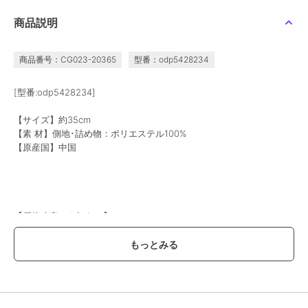
クレヨンしんちゃん ア
クレヨンしんちゃん ア
パンどろぼう アイピロ
商品説明
ームクッション ノーマ
ームクッション ボーち
ー ベージュ
ル
ゃん
1,320
1,320
2,200
¥
¥
¥
商品番号：CG023-20365
型番：odp5428234
[型番:odp5428234]
【サイズ】約35cm
【素 材】側地･詰め物：ポリエステル100%
【原産国】中国
キャラクターズショップ ラフラフ
キャラクターズショップ ラフラフ
キャラクターズショップ ラフラフ
ポムポムプリン ダイカ
ちいかわ のびのび枕カ
ちいかわ 枕 ミニリラッ
ットジェルピロー
バー ハチワレ BL
クスピロー
1,430
1,650
2,640
¥
¥
¥
【価格改定のお知らせ】
こちらの商品は価格改定を実施させていただきます。
お届けする商品についているタグが旧価格の場合がございますが
現在表示されているサイト表示価格が正しい販売価格です｡
予めご了承いただきますよう､お願い申し上げます｡
※画像はあくまでも商品イメージになります。