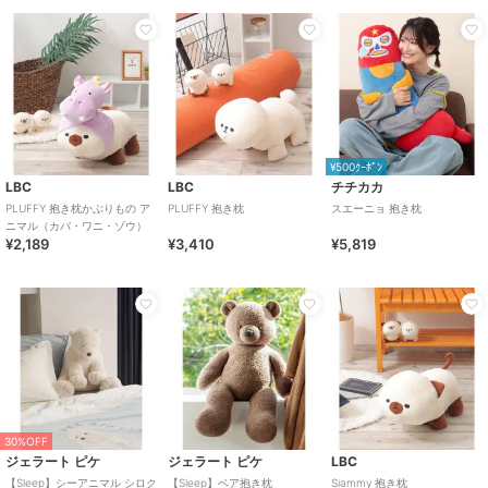
¥500ｸｰﾎﾟﾝ
LBC
LBC
チチカカ
PLUFFY 抱き枕かぶりもの ア
PLUFFY 抱き枕
スエーニョ 抱き枕
ニマル（カバ・ワニ・ゾウ）
¥2,189
¥3,410
¥5,819
30%OFF
ジェラート ピケ
ジェラート ピケ
LBC
【Sleep】シーアニマル シロク
【Sleep】ベア抱き枕
Siammy 抱き枕