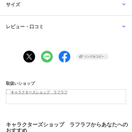
実際の商品と色や仕様が異なる場合がありますので、予め御了承くだ
サイズ
キャラクターズショップ ラフラフ
キャラクターズショップ ラフラフ
キャラクターズショップ ラフラフ
さい。
ちいかわ ミニリラック
ディックブルーナ ハン
マイメロディ ダイカッ
スピロー うさぎ
ドインクッション ニッ
トジェルピロー
トフェイスボリス
2,640
3,080
1,430
この商品は、不良品のみ返品を承ります
¥
¥
¥
レビュー・口コミ
ブランド
キャラクターズショップ ラフラ
フ
ショップ
キャラクターズショップ ラフラ
フ
商品カテゴリ
クッション・シーツ・枕カバー
／
クッション・シーツ・枕カバ
キャラクターズショップ ラフラフ
キャラクターズショップ ラフラフ
キャラクターズショップ ラフラフ
ー・クッションカバー
シナモロール ダイカッ
はなまるおばけ フェイ
ちいかわ ダイカットク
取扱いショップ
トジェルピロー
スクッション 舌ぺろ ふ
ッション うさぎ
性別タイプ
レディース
んわり光るシリーズ
1,430
4,378
3,080
¥
¥
¥
クッション・シーツ・枕カバー
／
クッション・シーツ・枕カバ
ー・クッションカバー
メンズ
クッション・シーツ・枕カバー
／
クッション・シーツ・枕カバ
キャラクターズショップ ラフラフからあなたへの
ー・クッションカバー
おすすめ