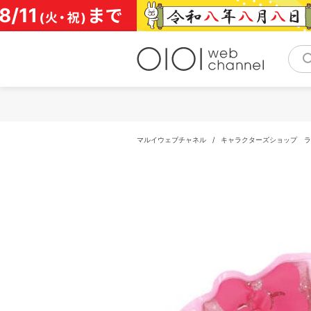
コ
ン
テ
ン
ツ
へ
ス
キ
ッ
プ
マルイウェブチャネル
/
キャラクターズショップ 