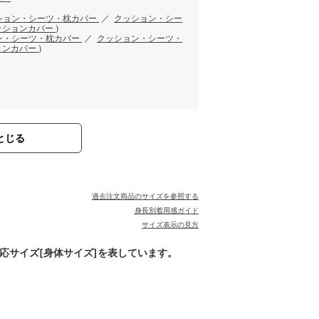
ション・シーツ・枕カバー
／
クッション・シー
ッションカバー
)
ン・シーツ・枕カバー
／
クッション・シーツ・
ョンカバー
)
とじる
過去注文商品のサイズを参照する
身長別着用感ガイド
サイズ表示の見方
対応サイズ[身体サイズ]を表しています。