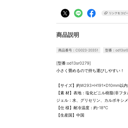
商品説明
商品番号：CG023-20351
型番：od13sr0
[型番:od13sr0279]
小さく畳めるので持ち運びしやすい！
【サイズ】約W293×H191×D10mm以内
【素 材】表地：塩化ビニル樹脂(非フ
ジェル：水、グリセリン、カルボキシ
【仕 様】耐冷温度：約-18℃
【生産国】中国