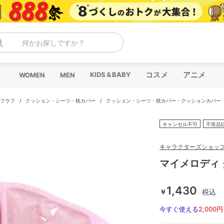
何かお探しですか？
コスメ
アニメ
KIDS＆BABY
WOMEN
MEN
ラフラフ
/
クッション・シーツ・枕カバー
/
クッション・シーツ・枕カバー・クッションカバー
キャンセル不可
不良品
キャラクターズショッ
マイメロディ
1,430
￥
税込
今すぐ使える
2,000円