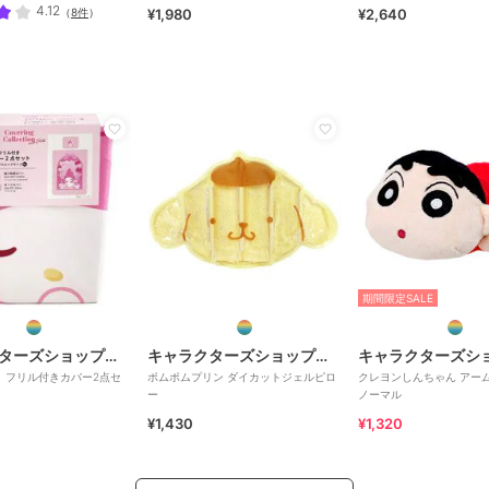
4.12
（
8件
）
¥1,980
¥2,640
期間限定SALE
キャラクターズショップ ラフラフ
キャラクターズショップ ラフラフ
 フリル付きカバー2点セ
ポムポムプリン ダイカットジェルピロ
クレヨンしんちゃん アー
ー
ノーマル
¥1,430
¥1,320