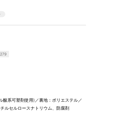
279
タル酸系可塑剤使用)／裏地：ポリエステル／
メチルセルロースナトリウム、防腐剤