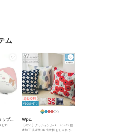
テム
まとめ割
¥300ｸｰﾎﾟﾝ
キャラクターズショップ ラフラフ
Wpc.
スピロー
【Wpc.】クッションカバー 45×45 撥
水加工 洗濯機OK 北欧柄 おしゃれ かわ