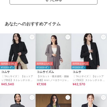
あなたへのおすすめアイテム
期間限定SALE
期間限定SALE
期間限定SALE
¥1000ｸｰﾎﾟﾝ
¥1000ｸｰﾎﾟﾝ
¥1000ｸｰﾎﾟﾝ
コムサ
コムサイズム
コムサ
〔 TALLサイズ 〕 【セットア
【UVカット・吸水速乾・接触
〔 TALLサイズ 〕【セットア
ップ対応】ストレッチトロ ダ
冷感】kireri ノーカラージャケ
ップ対応】 ストレッチトロ シ
¥45,540
¥7,108
¥42,570
ブルジャケット
ット / セットアップ対応
ングルジャケット