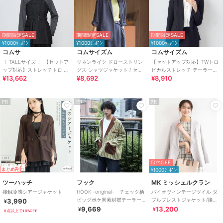
期間限定SALE
期間限定SALE
期間限定SALE
¥1000ｸｰﾎﾟﾝ
¥1000ｸｰﾎﾟﾝ
¥1000ｸｰﾎﾟﾝ
コムサ
コムサイズム
コムサイズム
〔 TALLサイズ 〕 【セットア
リネンライク ドローストリン
【セットアップ対応】TWトロ
ップ対応】ストレッチトロ ビ
グス シャツジャケット / セッ
ピカルストレッチ テーラード
¥13,662
¥8,692
¥8,910
スチェ付きブラウス
トアップ対応
ジャケット
PR
PR
PR
50%OFF
まとめ割
¥1000ｸｰﾎﾟﾝ
ツーハッチ
フック
MK ミッシェルクラン
接触冷感シアージャケット
HOOK -original- チェック柄
バイオヴィンテージツイル ダ
ビッグポケ異素材襟テーラー
ブルブレストジャケット/接触
3,990
¥
ドジャケット
冷感/UVカット/速乾/洗える
9,669
13,200
¥
¥
5点以上で15%OFF