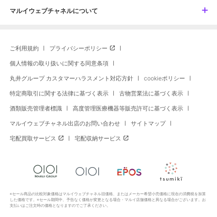
マルイウェブチャネルについて
ご利用規約
プライバシーポリシー
個人情報の取り扱いに関する同意条項
丸井グループ カスタマーハラスメント対応方針
cookieポリシー
特定商取引に関する法律に基づく表示
古物営業法に基づく表示
酒類販売管理者標識
高度管理医療機器等販売許可に基づく表示
マルイウェブチャネル出店のお問い合わせ
サイトマップ
宅配買取サービス
宅配収納サービス
※セール商品の比較対象価格はマルイウェブチャネル旧価格、またはメーカー希望小売価格に現在の消費税を加算
した価格です。※セール期間中、予告なく価格が変更となる場合・マルイ店舗価格と異なる場合がございます。お
支払いはご注文時の価格となりますのでご了承ください。