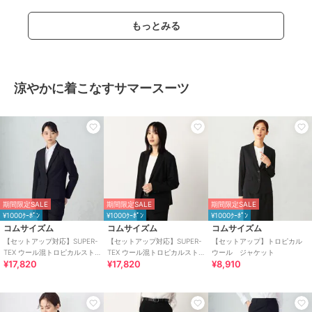
もっとみる
涼やかに着こなすサマースーツ
期間限定SALE
期間限定SALE
期間限定SALE
¥1000ｸｰﾎﾟﾝ
¥1000ｸｰﾎﾟﾝ
¥1000ｸｰﾎﾟﾝ
コムサイズム
コムサイズム
コムサイズム
【セットアップ対応】SUPER-
【セットアップ対応】SUPER-
【セットアップ】トロピカル
TEX ウール混トロピカルスト
TEX ウール混トロピカルスト
ウール ジャケット
¥17,820
¥17,820
¥8,910
レッチ テーラードジャケット
レッチ テーラードジャケット