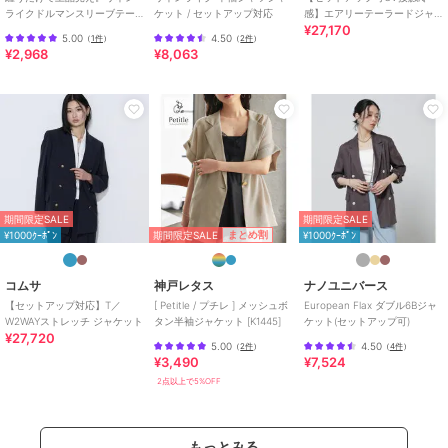
ライクドルマンスリーブテー
ケット / セットアップ対応
感】エアリーテーラードジャ
¥27,170
ラードダブルジャケット（半
ケット
5.00
4.50
（
1件
）
（
2件
）
袖）
¥2,968
¥8,063
期間限定SALE
期間限定SALE
期間限定SALE
まとめ割
¥1000ｸｰﾎﾟﾝ
¥1000ｸｰﾎﾟﾝ
コムサ
神戸レタス
ナノユニバース
【セットアップ対応】T／
[ Petitle / プチレ ] メッシュボ
European Flax ダブル6Bジャ
W2WAYストレッチ ジャケット
タン半袖ジャケット [K1445]
ケット(セットアップ可)
¥27,720
5.00
4.50
（
2件
）
（
4件
）
¥3,490
¥7,524
2点以上で5%OFF
もっとみる