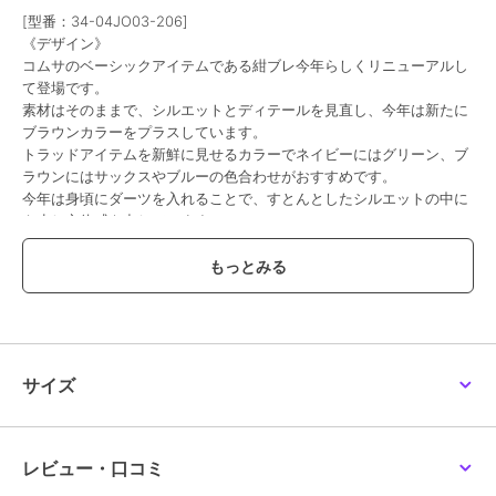
[型番：34-04JO03-206]
《デザイン》
コムサのベーシックアイテムである紺ブレ今年らしくリニューアルし
て登場です。
素材はそのままで、シルエットとディテールを見直し、今年は新たに
ブラウンカラーをプラスしています。
トラッドアイテムを新鮮に見せるカラーでネイビーにはグリーン、ブ
ラウンにはサックスやブルーの色合わせがおすすめです。
今年は身頃にダーツを入れることで、すとんとしたシルエットの中に
も少し立体感を出しています。
ラペルもフラップの幅も広めにし、クラシックで女性らしいポイント
です。
肩パットはソフトでなじみが良く、シャープな見ためとしなやかさで
柔らかい着心地です。
スタイリッシュな仕上がりのパンツ（商品番号:34-04PO08-206）と
合わせてセットアップ、単品ジャケットとして軽く羽織るだけでもか
っこよく決まる一着です。
サイズ
金ボタンは自金カラーで少し明るい印象にしつつも、ヴィンテージ感
があり、形もハンドクラフト調のアシンメトリーな凸凹のある形で味
のある仕上がりです。
レビュー・口コミ
《素材》