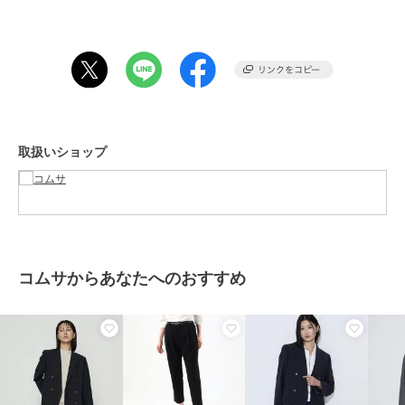
ポリエステルウールの混紡糸を使用した2WAYストレッチで、伸縮性
が高く快適な着心地の素材です。
ウール原料を傷めずに染める染色方法にすることで、ウール本来の風
合いを損なわず、上質さを感じられる仕上がりです。
春らしい軽やかさのあるブラウンとベーシックなネイビーの二色展開
です。
《セットアップ》
取扱いショップ
同素材のパンツ（商品番号:34-04PO08-206）と合わせて、セットア
ップとしてお召しいただけます。
※在庫がない場合もございますので、予めご了承くださいませ。
期間限定セール開催中
コムサからあなたへのおすすめ
ブランド
コムサ
ショップ
コムサ
商品カテゴリ
アウター・ジャケット・コート
／
テーラードジャケット
性別タイプ
レディース
アウター・ジャケット・コート