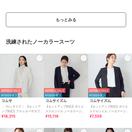
もっとみる
洗練されたノーカラースーツ
期間限定SALE
期間限定SALE
期間限定SALE
¥1000ｸｰﾎﾟﾝ
¥1000ｸｰﾎﾟﾝ
¥1000ｸｰﾎﾟﾝ
コムサ
コムサイズム
コムサイズム
〔 TALLサイズ 〕 【セットア
【セットアップ対応】ポリエ
【セットアップ対応】ポリエ
ップ対応】アチェローザダブ
ステルツイル ノーカラージャ
ステルツイル ノーカラージャ
¥18,315
¥15,118
¥7,559
ルクロス ノーカラージャケッ
ケット
ケット
ト