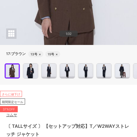
1/32
17:ブラウン
13号
×
15号
×
さらに値下げ
期間限定セール
37%OFF
コムサ
〔 TALLサイズ 〕 【セットアップ対応】T／W2WAYストレ
ッチ ジャケット