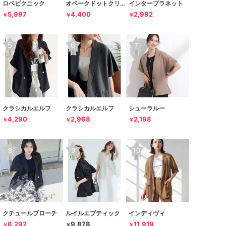
ロペピクニック
オペークドットクリップ
インタープラネット
5,997
4,400
2,992
￥
￥
￥
クラシカルエルフ
クラシカルエルフ
シューラルー
4,290
2,968
2,198
￥
￥
￥
クチュールブローチ
ルイルエブティック
インディヴィ
6,292
9,878
11,919
￥
￥
￥