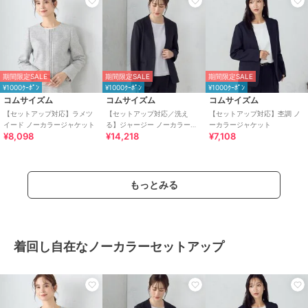
期間限定SALE
期間限定SALE
期間限定SALE
¥1000ｸｰﾎﾟﾝ
¥1000ｸｰﾎﾟﾝ
¥1000ｸｰﾎﾟﾝ
コムサイズム
コムサイズム
コムサイズム
【セットアップ対応】ラメツ
【セットアップ対応／洗え
【セットアップ対応】杢調 ノ
イード ノーカラージャケット
る】ジャージー ノーカラージ
ーカラージャケット
¥8,098
¥14,218
¥7,108
ャケット
もっとみる
着回し自在なノーカラーセットアップ