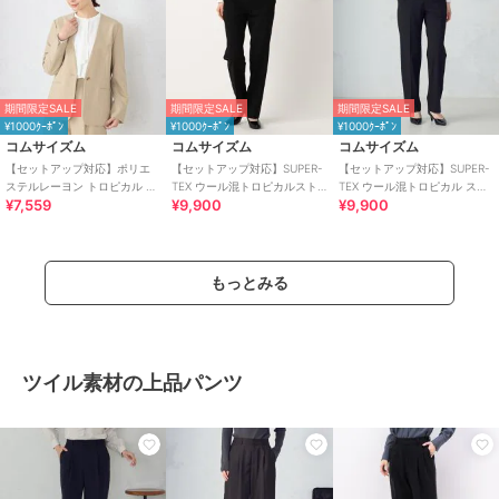
期間限定SALE
期間限定SALE
期間限定SALE
¥1000ｸｰﾎﾟﾝ
¥1000ｸｰﾎﾟﾝ
¥1000ｸｰﾎﾟﾝ
コムサイズム
コムサイズム
コムサイズム
【セットアップ対応】ポリエ
【セットアップ対応】SUPER-
【セットアップ対応】SUPER-
ステルレーヨン トロピカル ノ
TEX ウール混トロピカルスト
TEX ウール混トロピカル スト
¥7,559
¥9,900
¥9,900
ーカラージャケット
レッチ パンツ
レッチパンツ
もっとみる
ツイル素材の上品パンツ