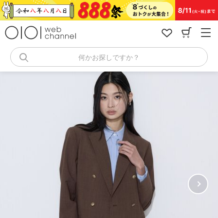
コ
ン
テ
ン
ツ
へ
何かお探しですか？
ス
キ
ッ
プ