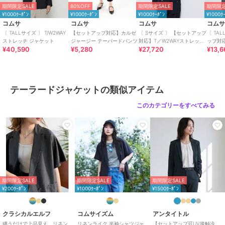
期間限定SALE
80%OFF
期間限定SALE
期間限定
／
テーラードジャケット
¥1000ｸｰﾎﾟﾝ
¥1000ｸｰﾎﾟﾝ
¥1000ｸｰﾎﾟﾝ
¥1000ｸ
カラー
17:ブラウン、09:ネイビー
コムサ
コムサ
コムサ
コム
〔 TALLサイズ 〕 T/W2WAY
【セットアップ対応】カルゼ
〔 Sサイズ 〕 【セットアップ
〔 TA
サイズ
13号,15号
ストレッチ ジャケット
ジャージー テーパードパンツ
対応】T／W2WAYストレッチ
ップ対
¥40,590
¥5,280
¥27,720
¥13,6
ジャケット
スチェ
素材
09:ネイビー/17:ブラウン：表地：
ポリエステル51％ 毛43％ ポリウ
レタン6％
裏地：ポリエステル100％
テーラードジャケットの類似アイテム
商品のお取り扱い方法
このカテゴリーをすべてみる
原産国
中国
期間限定SALE
期間限定SALE
期間限定SALE
¥200ｸｰﾎﾟﾝ
¥1000ｸｰﾎﾟﾝ
¥1500ｸｰﾎﾟﾝ
クラシカルエルフ
コムサイズム
アンタイトル
纏うだけで上品見え。リネン
リネンライク 半袖シャツジャ
【セットアップ可UV接触冷