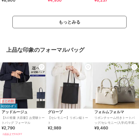
¥8,800
¥4,950
¥6,237
グ
もっとみる
上品な印象のフォーマルバッグ
まとめ割
¥200ｸｰﾎﾟﾝ
アッドルージュ
グローブ
フォルムフォルマ
【A4 軽量 大容量】お受験トー
【セレモニー】リボン縦トー
リボンチャーム付きトートバ
トバッグ フォーマル
ト
ッグ/セレモニー/入学式/卒業
¥2,790
¥2,989
¥9,460
式/結婚式/パーティー/オフィ
ス/お仕事
2点以上で5%OFF