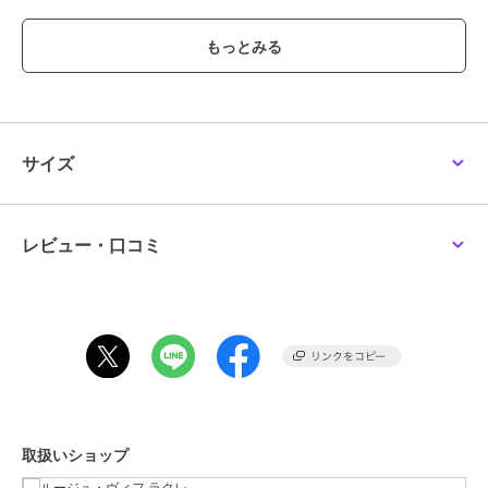
口元はベルトと金具で閉じられる仕様。
底鋲付きで自立性があり、バッグ内部には
仕切りポケットを配して整理しやすく仕立てました。
カジュアルなデニムスタイルから
きれいめアウターまで馴染む、
ワードローブに長く寄り添う一品です。
サイズ
カジュアル：デニム＋スニーカーに合わせてデイリー使い。
きれいめ：トレンチやジャケットに合わせて程よく上品な印象に。
旅行：着替えや小物がたっぷり入るため、1～2泊の旅行にも最適。
レビュー・口コミ
合わせにおすすめのショルダー（31520160000）
ミニサイズのバッグ（31520161004）
【注意事項】
※商品画像は、光の当たり具合やパソコンなどの閲覧環境により、
取扱いショップ
実際の色味と異なって見える場合がございます。あらかじめご了承く
ださい。