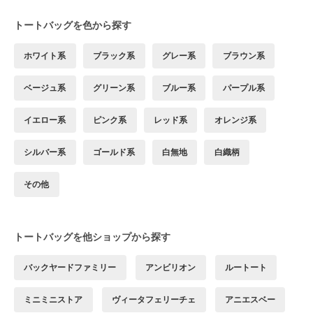
トートバッグを色から探す
ホワイト系
ブラック系
グレー系
ブラウン系
ベージュ系
グリーン系
ブルー系
パープル系
イエロー系
ピンク系
レッド系
オレンジ系
シルバー系
ゴールド系
白無地
白織柄
その他
トートバッグを他ショップから探す
バックヤードファミリー
アンビリオン
ルートート
ミニミニストア
ヴィータフェリーチェ
アニエスベー