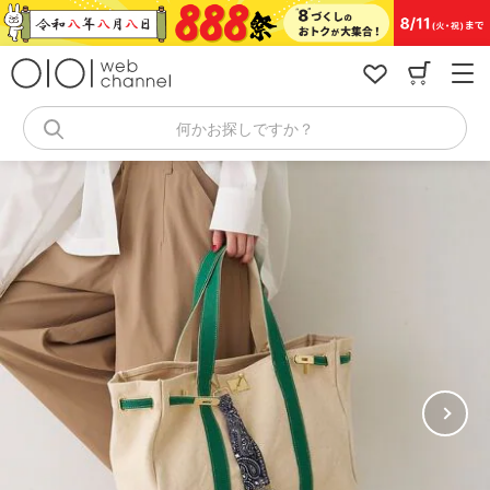
コ
ン
テ
ン
ツ
へ
何かお探しですか？
ス
キ
ッ
プ