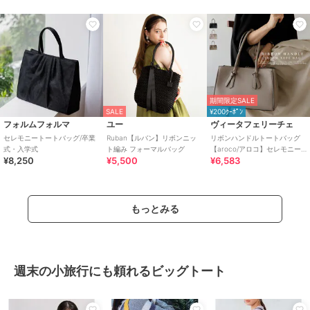
期間限定SALE
SALE
¥200ｸｰﾎﾟﾝ
フォルムフォルマ
ユー
ヴィータフェリーチェ
セレモニートートバッグ/卒業
Ruban【ルバン】リボンニッ
リボンハンドルトートバッグ
式・入学式
ト編み フォーマルバッグ
【aroco/アロコ】セレモニー
¥8,250
¥5,500
¥6,583
向け
もっとみる
週末の小旅行にも頼れるビッグトート