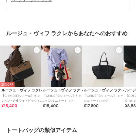
※画像の商品はサンプルです。
実際の商品と仕様、加工が若干異なる場合があります。
※サイズ表記はあくまで目安となります。
※その他の予約商品、通常商品との同時決済はできません。
※入荷状況により、お届け予定が前後する場合があります。
ルージュ・ヴィフ ラクレからあなたへのおすすめ
※お客様への発送が店頭販売より遅れる場合もあります。
※追加生産商品は、一部の店舗、通販で販売中の場合がございます。
予めご了承下さい。
※商品を使用前に、タグ等に記載されている「取り扱い上の注意書
き」
「洗濯表示」を必ずご確認ください。
※商品に不良が無い場合、包装紙および箱の彼損がございましても発
送いたします。
あらかじめご了承ください。
20%OFF
ルージュ・ヴィフ ラクレ
ルージュ・ヴィフ ラクレ
ルージュ・ヴィフ ラクレ
ルージ
【CHIMERE/シメール】キャ
【CHIMERE/シメール】キャ
【CHIMERE/シメール】 メッ
【OOF
ンバス×合皮ワイドビックト
ンバスミニトート（小）
シュトートバッグ
Origi
ブランド
ルージュ・ヴィフ ラクレ
¥15,400
¥15,400
¥17,600
¥8,5
ート
【WEB
ショップ
ルージュ・ヴィフ ラクレ
商品カテゴリ
バッグ
／
トートバッグ
トートバッグの類似アイテム
性別タイプ
レディース