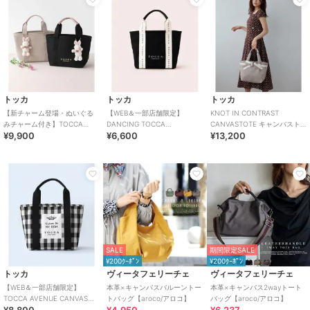
トッカ
トッカ
トッカ
【新チャーム登場・ぬいぐる
【WEB＆一部店舗限定】
KNOT IN CONTRAST
みチャーム付き】TOCCA
DANCING TOCCA
CANVASTOTE キャンバスト
¥9,900
¥6,600
¥13,200
AMICO CANVAS TOTE キャ
CANVASTOTE S キャンバスト
ートバッグ
ンバス
ートバッグ
SALE
期間限定SALE
¥200ｸｰﾎﾟﾝ
¥200ｸｰﾎﾟﾝ
トッカ
ヴィータフェリーチェ
ヴィータフェリーチェ
【WEB＆一部店舗限定】
本革×キャンバスバルーントー
本革×キャンバス2wayトート
TOCCA AVENUE CANVAS
トバッグ【aroco/アロコ】
バッグ【aroco/アロコ】
TOTE キャンバス トートバッ