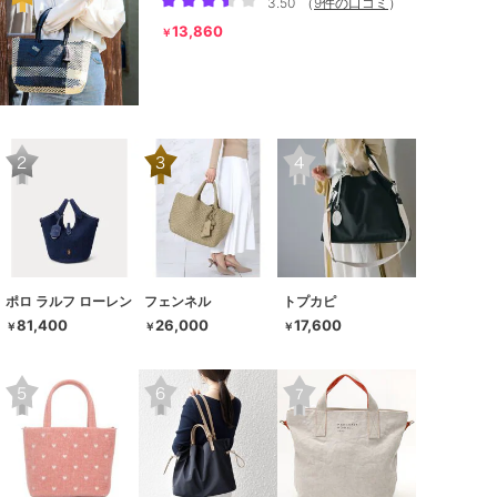
3.50
（
9件の口コミ
）
13,860
￥
ポロ ラルフ ローレン
フェンネル
トプカピ
81,400
26,000
17,600
￥
￥
￥