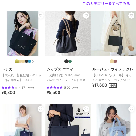
バッグ
／
トートバッグ
このカテゴリーをすべてみる
カラー
レッド、グリーン、ネイビー
サイズ
F
素材
コットン100％
商品のお取り扱い方法
原産国
中国
トッカ
シップス エニィ
ルージュ・ヴィフ ラクレ
【大人気・新色登場・WEB＆
《追加予約》SHIPS any:
【CHIMERE/シメール】 キャ
一部店舗限定】LUCKY
2WAY バイカラー A4 ドロスト
ンバスマルシェバッグ/メガネ
¥17,600
SHOWER CANVASTOTE キャ
トート バッグ
ケース付き【予約】
予約
4.27
5.00
（
18件
）
（
2件
）
ンバス
¥8,800
¥5,500