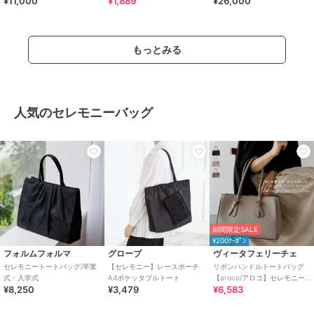
¥11,000
¥1,889
¥26,000
もっとみる
人気のセレモニーバッグ
期間限定SALE
¥200ｸｰﾎﾟﾝ
フォルムフォルマ
グローブ
ヴィータフェリーチェ
セレモニートートバッグ/卒業
【セレモニー】レースポーチ
リボンハンドルトートバッグ
式・入学式
A4ポケッタブルトート
【aroco/アロコ】セレモニー
¥8,250
¥3,479
¥6,583
向け