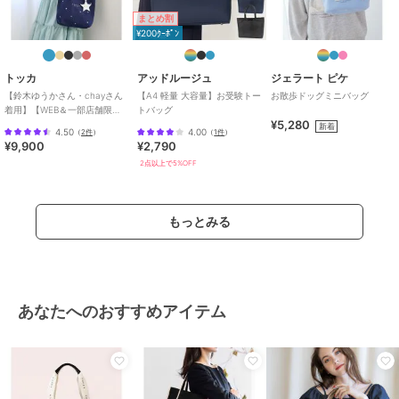
まとめ割
¥200ｸｰﾎﾟﾝ
トッカ
アッドルージュ
ジェラート ピケ
【鈴木ゆうかさん・chayさん
【A4 軽量 大容量】お受験トー
お散歩ドッグミニバッグ
着用】【WEB＆一部店舗限
トバッグ
¥5,280
定・A4サイズ対応】LUCKY
新着
4.50
4.00
（
2件
）
（
1件
）
TWINKL
¥9,900
¥2,790
2点以上で5%OFF
もっとみる
あなたへのおすすめアイテム