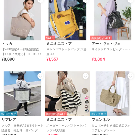
SALE
期間限定SALE
トッカ
ミニミニストア
アー・ヴェ・ヴェ
【WEB限定＆一部店舗限定】
キャンバストートバッグ 大容
サイドドロストビッグトート
【A4サイズ対応】BIG TOCCA
量 A4
¥8,690
¥1,557
¥3,804
TOTE L トートバッグ L
¥200ｸｰﾎﾟﾝ
期間限定SALE
¥888ｸｰﾎﾟﾝ
リアレア
ミニミニストア
フェンネル
クルア 回転式A3面BIGトート
ボーダーキャンバストートバ
ミニポーチ付き編み込みスク
隠せる 推し活 痛バッグ
ッグa4大容量
エアビッグトート