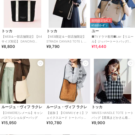
期間限定SALE
¥1888ｸｰﾎﾟﾝ
トッカ
トッカ
ユー
【WEB＆一部店舗限定】【A4
【WEB限定＆一部店舗限定】
■TVドラマ着用■Lier【リエー
サイズ対応】 DANCING
STRADA CANVAS TOTE L ト
ル】ジッパートートバッグ/シ
¥8,800
¥9,790
¥11,440
TOCCA CANVASTOTE キャン
ートバッグ L
ョルダー付き
ルージュ・ヴィフ ラクレ
ルージュ・ヴィフ ラクレ
トッカ
【CHIMERE/シメール】キャン
【追加 】【IOMMI/イオミ】フ
WAVES HANDLE TOTE トート
バスワンショルダーバッグ
ェイクスエード トートバッグ
バッグ【星風まどかさん着
¥15,950
¥10,780
¥9,900
巾着付き【予約】
用・WEB＆一部店舗限定】