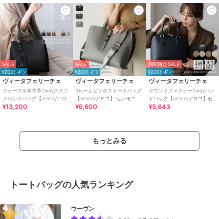
SALE
SALE
期間限定SALE
¥200ｸｰﾎﾟﾝ
¥200ｸｰﾎﾟﾝ
¥200ｸｰﾎﾟﾝ
ヴィータフェリーチェ
ヴィータフェリーチェ
ヴィータフェリーチェ
フォーマル本牛革2wayスクエ
3ルームビジネストートバッグ
ラウンドファスナー2wayハン
アハンドバッグ【aroco/アロ
【aroco/アロコ】 セレモニー
ドバッグ【aroco/アロコ】セ
¥13,200
¥6,600
¥5,643
コ】セレモニー向け
向け
レモニー向け
もっとみる
トートバッグの人気ランキング
ウーヴン