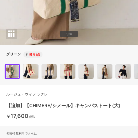
1/56
グリーン
F
残り1点
ルージュ・ヴィフ ラクレ
【追加】【CHIMERE/シメール】キャンバストート(大)
17,600
￥
税込
各種特典利用でさらに