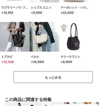
ラブラリー バイ フェイラー
シップス エニィ
マーガレット・ハウエル アイデア
12,100
5,500
22,000
￥
￥
￥
トプカピ
ペルケ
マリークワント
12,320
14,960
9,900
￥
￥
￥
もっとみる
この商品に関連する特集