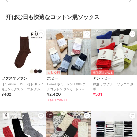
汗ばむ日も快適なコットン混ソックス
まとめ割
期間限定SALE
フクスケファン
ホミー
アンドミー
【fukuske FUN】 靴下 キレイ
Homie ホミー No.H-084 ウー
綿混 リブ クルー ソックス 厚
見えソックス ケーブル クルー
ルコットン ジャガードドット
手
¥462
¥2,420
¥501
丈 綿素材
ソックス
2点以上で8%OFF