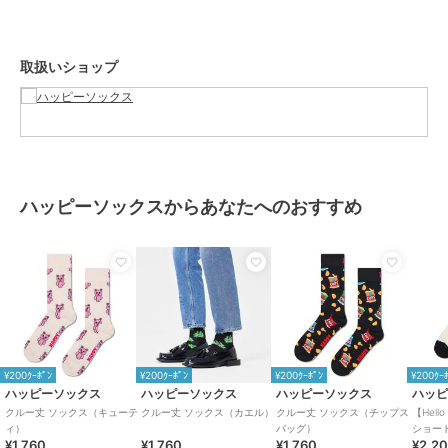
カラー
blue
サイズ
23-25.5cm,26-29.5cm
取扱いショップ
素材
綿、ナイロン、ポリウレタン
商品のお取り扱い方法
ハッピーソックスからあなたへのおすすめ
¥200ｸｰﾎﾟﾝ
¥200ｸｰﾎﾟﾝ
¥200ｸｰﾎﾟﾝ
¥200ｸｰ
ハッピーソックス
ハッピーソックス
ハッピーソックス
ハッ
クルー丈 ソックス（キューテ
クルー丈 ソックス（カエル）
クルー丈 ソックス（チップス
【Hello
ィ）
バッグ）
ショー
¥1,760
¥1,760
¥1,760
¥2,2
ス（リ