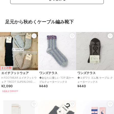
足元から秋めくケーブル編み靴下
まとめ割
エイチフットウェア
ワンズテラス
ワンズテラス
H FOOTWEAR エイチフットウ
◆あなたに優しい TOP 花ケー
◆コダワリ ゴム無 ケーブル ク
ェア TRICOT SUPERLONG ケ
ブルクォーターソックス
ォーターソックス
¥2,090
¥440
¥440
ーブルニーハイソックス
2点以上で8%OFF