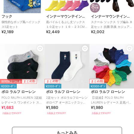
フック
インナーマウンテイン９９
インナーマウンテイン９９
個性的なポップ風ハイソック
底パイルくるぶし丈ソックス
スクール ソックス リブ編み ８
ス5足セット
１０足セット １６－２３CM
足セット 抗菌 防臭 カジュアル
¥2,189
¥2,449
¥2,002
グラデーション
靴下ハイクルー
期間限定SALE
まとめ割
まとめ割
まとめ割
¥200ｸｰﾎﾟﾝ
¥200ｸｰﾎﾟﾝ
¥200ｸｰﾎﾟﾝ
ポロ ラルフ ローレン
ポロ ラルフ ローレン
ポロ ラルフ ローレン
POLO RALPH LAUREN 3足組
2足セット ポロラルフローレン
【3足組】POLO RALPH
レディース ワンポイント スニ
ポロベア オーガニックコット
LAUREN レディース 足底パイ
¥1,683
¥1,980
¥1,980
ーカー丈 ソックス
ン混 ショート丈ソックス
ル 多色 ショート丈ソックス
2点以上で8%OFF
2点以上で8%OFF
2点以上で8%OFF
もっとみる