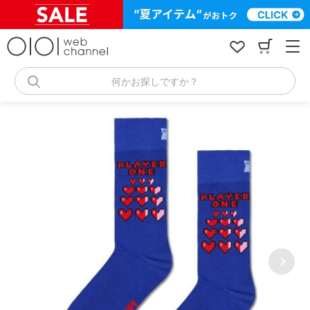
コ
ン
テ
ン
ツ
へ
何かお探しですか？
ス
キ
ッ
プ