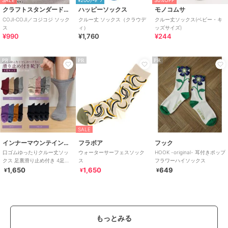
SALE
¥200ｸｰﾎﾟﾝ
30%OFF
クラフトスタンダードブティック
ハッピーソックス
モノコムサ
COJI‐COJI／コジコジ ソック
クルー丈 ソックス（クラウデ
クルー丈ソックス(ベビー・キ
ス
ィ）
ッズサイズ)
¥990
¥1,760
¥244
PR
PR
PR
SALE
インナーマウンテイン９９
フラボア
フック
口ゴムゆったりクルー丈ソッ
ウォーターサーフェスソック
HOOK -original- 耳付きポップ
クス 足裏滑り止め付き 4足セ
ス
フラワーハイソックス
ット ２２－２５CM
1,650
1,650
649
¥
¥
¥
もっとみる