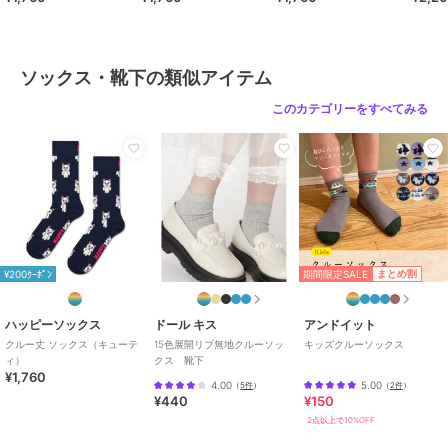
ソックス・靴下の類似アイテム
このカテゴリーをすべてみる
期間限定SALE
まとめ割
¥200ｸｰﾎﾟﾝ
ハッピーソックス
ドール キス
アンドイット
クルー丈 ソックス（キューテ
15色展開リブ無地クルーソッ
キッズクルーソックス
ィ）
クス 靴下
¥1,760
4.00
5.00
（
5件
）
（
2件
）
¥440
¥150
2点以上で10%OFF