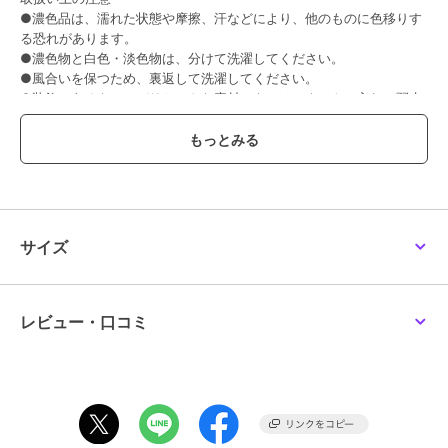
●濃色品は、濡れた状態や摩擦、汗などにより、他のものに色移りす
る恐れがあります。
●濃色物と白色・淡色物は、分けて洗濯してください。
●風合いを保つため、裏返して洗濯してください。
●装飾のあるもの・デリケートな素材のものは、ネットに入れて弱水
流で洗ってください。
●漂白剤は使用しないでください。
●タンブラー乾燥はお避けください。
●口ゴムを上にして陰干ししてください。
●アイロンは使用しないでください。
●ドライクリーニングはできません。
サイズ
この商品は、不良品のみ返品を承ります
ブランド
ハッピーソックス
レビュー・口コミ
ショップ
ハッピーソックス
商品カテゴリ
レッグウェア
／
ソックス・靴下
性別タイプ
レディース
レッグウェア
／
ソックス・靴下