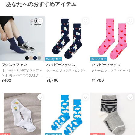
あなたへのおすすめアイテム
¥200ｸｰﾎﾟﾝ
¥200ｸｰﾎﾟﾝ
フクスケファン
ハッピーソックス
ハッピーソックス
【fukuske FUN(フクスケファ
クルー丈 ソックス（ヒツジ）
クルー丈 ソックス（ハート）
ン)】 靴下 comfort 無地 クル
¥462
¥1,760
¥1,760
ー丈 つま先リンキン