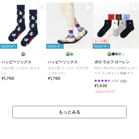
まとめ割
¥200ｸｰﾎﾟﾝ
¥200ｸｰﾎﾟﾝ
¥200ｸｰﾎﾟﾝ
ハッピーソックス
ハッピーソックス
ポロ ラルフ ローレン
クルー丈 ソックス（キトゥ
クルー丈 ソックス（クラウデ
POLO RALPH LAUREN レディ
ン）
ィフルーツ）
ース ワンポイント刺繍 ケーブ
¥1,760
¥1,760
ル柄 ショート丈 ソックス
4.50
（
61件
）
¥1,430
2点以上で8%OFF
もっとみる