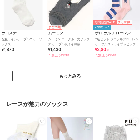
期間限定SALE
まとめ割
まとめ割
¥200ｸｰﾎﾟﾝ
ラコステ
ムーミン
ポロ ラルフ ローレン
配色ラインケーブルニットソ
ムーミン ロークルー丈ソック
2足セット ポロラルフローレン
ックス
ス ケーブル風ミイ刺繍
ケーブルストライプ＆ビッグ
¥1,870
¥1,430
¥2,805
ポロ クルー丈 ソックス レディ
ース
2点以上で8%OFF
2点以上で8%OFF
もっとみる
レースが魅力のソックス