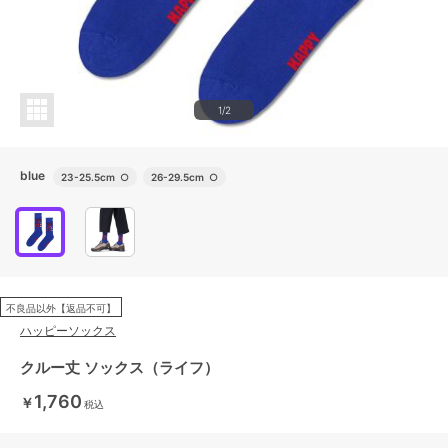
1/2
blue
23-25.5cm
○
26-29.5cm
○
不良品以外【返品不可】
ハッピーソックス
クルー丈 ソックス（ライフ）
1,760
￥
税込