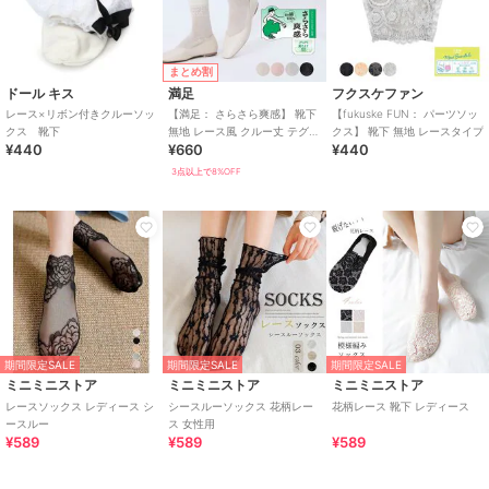
まとめ割
ドール キス
満足
フクスケファン
レース×リボン付きクルーソッ
【満足： さらさら爽感】 靴下
【fukuske FUN： パーツソッ
クス 靴下
無地 レース風 クルー丈 テグス
クス】 靴下 無地 レースタイプ
¥440
¥660
¥440
メッシュ素材
3点以上で8%OFF
期間限定SALE
期間限定SALE
期間限定SALE
ミニミニストア
ミニミニストア
ミニミニストア
レースソックス レディース シ
シースルーソックス 花柄レー
花柄レース 靴下 レディース
ースルー
ス 女性用
¥589
¥589
¥589