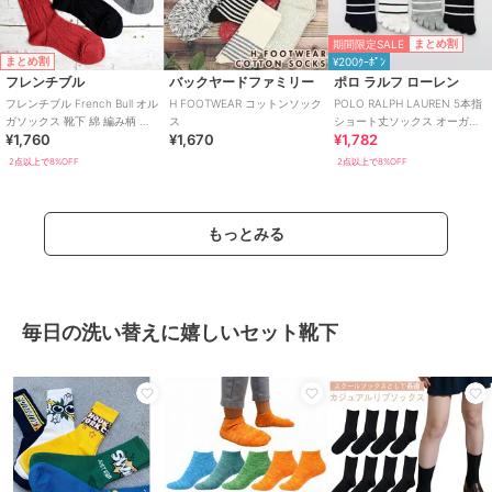
期間限定SALE
まとめ割
まとめ割
¥200ｸｰﾎﾟﾝ
フレンチブル
バックヤードファミリー
ポロ ラルフ ローレン
フレンチブル French Bull オル
H FOOTWEAR コットンソック
POLO RALPH LAUREN 5本指
ガソックス 靴下 綿 編み柄 日
ス
ショート丈ソックス オーガニ
¥1,760
¥1,670
¥1,782
本製 11-26258
ックコットン混 レディース
2点以上で8%OFF
2点以上で8%OFF
もっとみる
毎日の洗い替えに嬉しいセット靴下