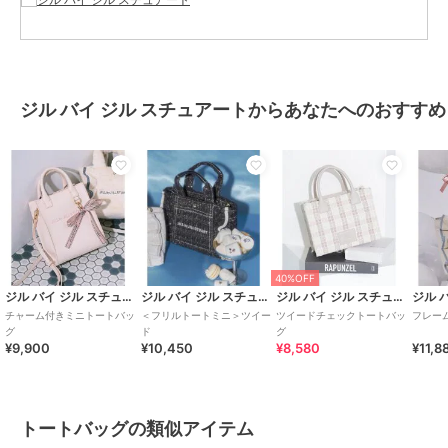
トートバッグ
合成皮革/人工皮革
/
無地
/
ロゴ
/
カジュアル
/
セレモニー・入学
式・卒業式
/
Ａ４収納可
ジル バイ ジル スチュアートからあなたへのおすすめ
原産国
中国製
40%OFF
ジル バイ ジル スチュアート
ジル バイ ジル スチュアート
ジル バイ ジル スチュアート
チャーム付きミニトートバッ
＜フリルトートミニ＞ツイー
ツイードチェックトートバッ
フレー
グ
ド
グ
¥9,900
¥10,450
¥8,580
¥11,8
トートバッグの類似アイテム