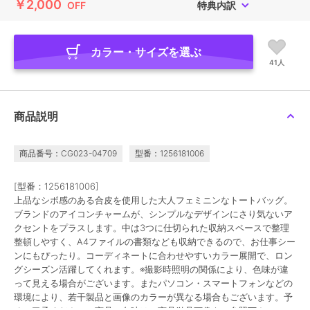
￥2,000
OFF
特典内訳
カラー・サイズを選ぶ
41人
商品説明
商品番号：CG023-04709
型番：1256181006
[型番：1256181006]
上品なシボ感のある合皮を使用した大人フェミニンなトートバッグ。
ブランドのアイコンチャームが、シンプルなデザインにさり気ないア
クセントをプラスします。中は3つに仕切られた収納スペースで整理
整頓しやすく、A4ファイルの書類なども収納できるので、お仕事シー
ンにもぴったり。コーディネートに合わせやすいカラー展開で、ロン
グシーズン活躍してくれます。※撮影時照明の関係により、色味が違
って見える場合がございます。またパソコン・スマートフォンなどの
環境により、若干製品と画像のカラーが異なる場合もございます。予