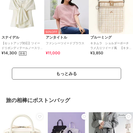
50%OFF
スナイデル
アンタイトル
ブルーミング
【セットアップ対応】ツイー
ファンシーツイードブラウス
キタムラ ショルダーポーチ
ドリボンディテールノースリ
ラメ入りツイード風 【キタ
¥14,300
¥11,000
¥3,850
ブラウス
ムラ Kitamura】
新着
もっとみる
旅の相棒にボストンバッグ