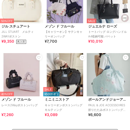
50%OFF
SALE
ジル スチュアート
メゾン ド フルール
ジュエルナ ローズ
JILL STUART メルティ
【キャリーオン】サテンキャ
トートバッグ ロングハンドル
2WAYボストン
リーオンバッグ
A4収納可能 バベット
¥9,350
¥7,700
¥10,010
再入荷
SALE
40%OFF
¥500ｸｰﾎﾟﾝ
メゾン ド フルール
ミニミニストア
ポールアンドジョーアクセソワ
レース2Wayボストンバッグ
キャリーオンボストンバッグ
PAUL & JOE ACCESSOIRES
キルティング
折りたたみボストンバッグ
¥7,260
¥3,089
¥6,600
PJA-B846 花柄