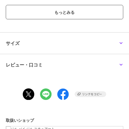
めご了承ください。商品の色味は、商品単品画像をご参照下さい。※
商品画像はサンプルのため、色味やサイズ等の仕様に変更がある場合
がございますので、予めご了承ください。
ブランド
ジル バイ ジル スチュアート
ショップ
ジル バイ ジル スチュアート
サイズ
商品カテゴリ
バッグ
／
トートバッグ
性別タイプ
レディース
バッグ
／
トートバッグ
レビュー・口コミ
カラー
ブラック、ライトピンク
サイズ
ＦＲ
素材
-
商品のお取り扱い方法
特徴
バッグ
合成皮革/人工皮革
/
無地
/
ロゴ
/
カジュアル
/
セレモニー・入学
取扱いショップ
式・卒業式
/
Ａ４収納可