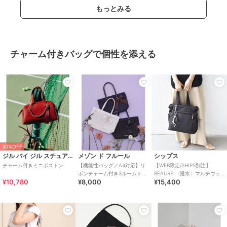
もっとみる
チャーム付きバッグで個性を添える
30%OFF
ジル バイ ジル スチュアート
メゾン ド フルール
シップス
チャーム付きミニボストン
【機能性バッグ／A4対応】リ
【WEB限定/SHIPS別注】
ボンチャーム付き3ルームトー
BEAURE:〈撥水〉マルチウェ
¥10,780
¥8,000
¥15,400
トバッグ
イ チャーム 付き バッグ