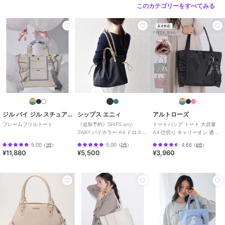
このカテゴリーをすべてみる
ジル バイ ジル スチュアート
シップス エニィ
アルトローズ
フレームフリルトート
《追加予約》SHIPS any:
トートバッグ トート 大容量
2WAY バイカラー A4 ドロスト
A4 仕切り キャリーオン 通学
トート バッグ
フリル リボン ローズヒップ
5.00
5.00
4.66
（
1件
）
（
2件
）
（
6件
）
¥11,880
¥5,500
¥3,960