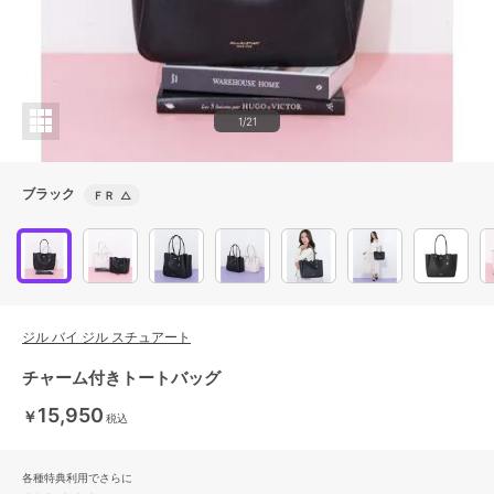
1/21
ブラック
ＦＲ
△
ジル バイ ジル スチュアート
チャーム付きトートバッグ
15,950
￥
税込
各種特典利用でさらに