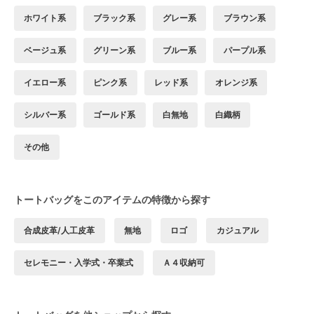
ホワイト系
ブラック系
グレー系
ブラウン系
ベージュ系
グリーン系
ブルー系
パープル系
イエロー系
ピンク系
レッド系
オレンジ系
シルバー系
ゴールド系
白無地
白織柄
その他
トートバッグをこのアイテムの特徴から探す
合成皮革/人工皮革
無地
ロゴ
カジュアル
セレモニー・入学式・卒業式
Ａ４収納可