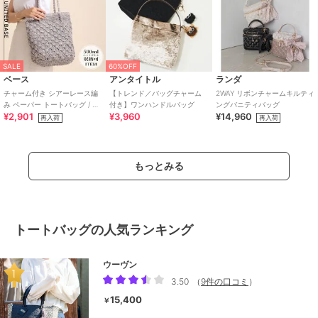
SALE
60%OFF
ベース
アンタイトル
ランダ
チャーム付き シアーレース編
【トレンド／バッグチャーム
2WAY リボンチャームキルティ
み ペーパー トートバッグ / レ
付き】ワンハンドルバッグ
ングバニティバッグ
¥2,901
¥3,960
¥14,960
ディース かごバッグ B5サイズ
再入荷
再入荷
対応
もっとみる
トートバッグの人気ランキング
ウーヴン
3.50
（
9件の口コミ
）
15,400
￥