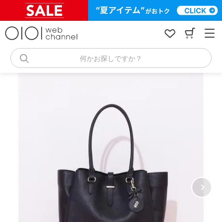
コ
ン
テ
ン
ツ
へ
何かお探しですか？
ス
キ
ッ
プ