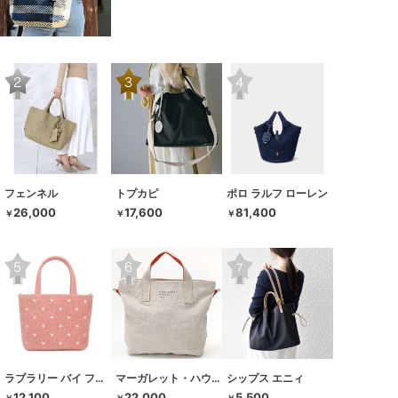
フェンネル
トプカピ
ポロ ラルフ ローレン
26,000
17,600
81,400
￥
￥
￥
ラブラリー バイ フェイラー
マーガレット・ハウエル アイデア
シップス エニィ
12,100
22,000
5,500