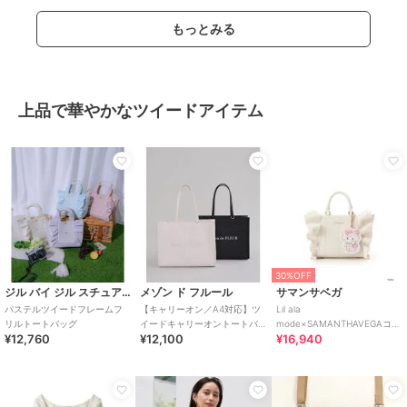
もっとみる
上品で華やかなツイードアイテム
30%OFF
ジル バイ ジル スチュアート
メゾン ド フルール
サマンサベガ
パステルツイードフレームフ
【キャリーオン／A4対応】ツ
Lil ala
リルトートバッグ
イードキャリーオントートバ
mode×SAMANTHAVEGAコレ
¥12,760
¥12,100
¥16,940
ッグ
クション ツイードフリルハン
ドバッグ