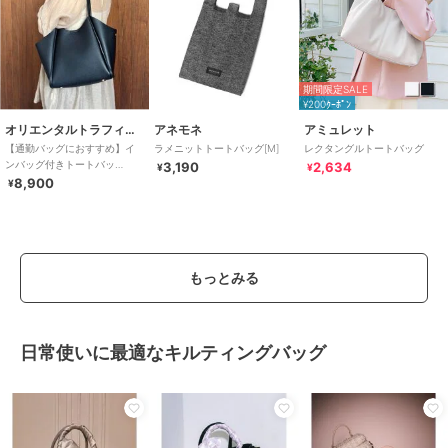
期間限定SALE
¥200ｸｰﾎﾟﾝ
オリエンタルトラフィック
アネモネ
アミュレット
【通勤バッグにおすすめ】イ
ラメニットトートバッグ[M]
レクタングルトートバッグ
ンバッグ付きトートバッ
3,190
2,634
¥
¥
グ/BA-256
8,900
¥
もっとみる
日常使いに最適なキルティングバッグ