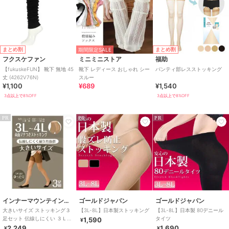
まとめ割
まとめ割
期間限定SALE
フクスケファン
ミニミニストア
福助
【fukuskeFUN】 靴下 無地 45
靴下 レディース おしゃれ シー
パンティ部レスストッキング
丈 (4262V76N)
スルー
¥1,100
¥689
¥1,540
3点以上で8%OFF
3点以上で8%OFF
PR
PR
PR
インナーマウンテイン９９
ゴールドジャパン
ゴールドジャパン
大きいサイズ ストッキング３
【3L-8L】日本製ストッキング
【3L-8L】日本製 80デニール
足セット 伝線しにくい ３Ｌ－
タイツ
1,590
¥
４Ｌ 両面マチ付き ゆったり ず
2,249
1,690
¥
¥