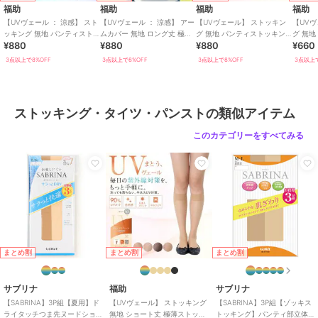
福助
福助
福助
福助
サイズ
M-L,L-LL
【UVヴェール ： 涼感】 スト
【UVヴェール ： 涼感】 アー
【UVヴェール】 ストッキン
【UV
ッキング 無地 パンティスト
ムカバー 無地 ロング丈 極薄
グ 無地 パンティストッキン
グ 無地
素材
ナイロン・ポリウレタン
¥880
¥880
¥880
¥660
ッキング 極薄ストッキング素
ストッキング素材 涼感 伝線
グ 極薄ストッキング素材 抗
商品のお取り扱い方法
材 涼感
しにくい
菌防臭
3点以上で8%OFF
3点以上で8%OFF
3点以上で8%OFF
3点以上で
特徴
レッグウェア
無地
ストッキング・タイツ・パンストの類似アイテム
ストッキング・タイツ・パンスト
このカテゴリーをすべてみる
無地
原産国
日本
まとめ割
まとめ割
まとめ割
サブリナ
福助
サブリナ
【SABRINA】3P組【夏用】ド
【UVヴェール】 ストッキング
【SABRINA】3P組【ゾッキス
ライタッチつま先ヌードショ
無地 ショート丈 極薄ストッキ
トッキング】パンティ部立体