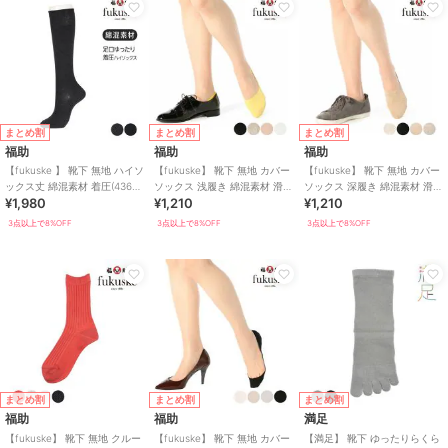
まとめ割
まとめ割
まとめ割
福助
福助
福助
【fukuske 】 靴下 無地 ハイソ
【fukuske】 靴下 無地 カバー
【fukuske】 靴下 無地 カバー
ックス丈 綿混素材 着圧(4363-
ソックス 浅履き 綿混素材 滑り
ソックス 深履き 綿混素材 滑り
¥1,980
¥1,210
¥1,210
605)
止め付き
止め付き
3点以上で8%OFF
3点以上で8%OFF
3点以上で8%OFF
まとめ割
まとめ割
まとめ割
福助
福助
満足
【fukuske】 靴下 無地 クルー
【fukuske】 靴下 無地 カバー
【満足】 靴下 ゆったりらくら