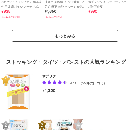
3足セットチャンピオン 消臭糸
【満足 美温活 ： 冷房対策】2
薄手ソックス レディース 5足
使用 足底パイル アーチサポー
足組 靴下 無地 クルー丈＆指先
組靴下春夏
¥935
¥1,650
¥990
ト ショート丈ソックス
5本指 綿素材 シルク混 重ね履
き
2点以上で8%OFF
3点以上で8%OFF
もっとみる
ストッキング・タイツ・パンストの人気ランキング
サブリナ
4.50
（
29件の口コミ
）
1,320
￥