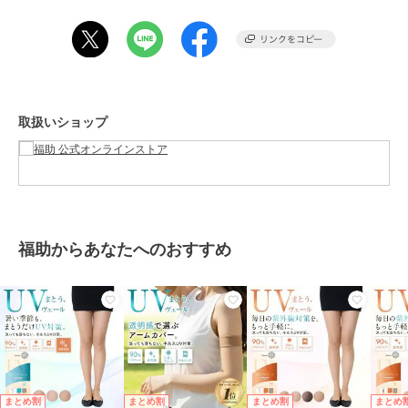
●関連キーワード：UVヴェール 冷感 UV加工 接触冷感 おしゃれ お洒
落 ストッキング素材 レディース 福助 ふくすけ フクスケ fukusuke
fukuske 涼感素材 オープントゥストッキング 紫外線対策 伝線しにく
い 抗菌防臭 日焼け防止 シミ対策 日本製 メイドインジャパン 黒 ブラ
ック ベージュ 肌色 2本指 トゥレス つま先オープン オープンフロン
ト 指先フリー 蒸れ防止 通気性 つま先カット つま先なし サンダル対
取扱いショップ
応 5本指出し サンダル用ストッキング
この商品は、不良品のみ返品を承ります
ブランド
福助
ショップ
福助 公式オンラインストア
福助からあなたへのおすすめ
商品カテゴリ
レッグウェア
／
ストッキング・
タイツ・パンスト
性別タイプ
レディース
レッグウェア
／
ストッキング・
タイツ・パンスト
カラー
クリアヌード330、クリアベージ
ュ035、フラックス302
まとめ割
まとめ割
まとめ割
まとめ