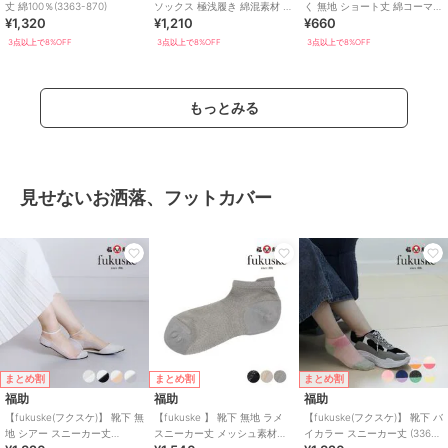
丈 綿100％(3363-870)
ソックス 極浅履き 綿混素材 滑
く 無地 ショート丈 綿コーマ＋
¥1,320
¥1,210
¥660
り止め付き
BR(3345-07N)
3点以上で8%OFF
3点以上で8%OFF
3点以上で8%OFF
もっとみる
見せないお洒落、フットカバー
まとめ割
まとめ割
まとめ割
福助
福助
福助
【fukuske(フクスケ)】 靴下 無
【fukuske 】 靴下 無地 ラメ
【fukuske(フクスケ)】 靴下 バ
地 シアー スニーカー丈
スニーカー丈 メッシュ素材
イカラー スニーカー丈 (3363-