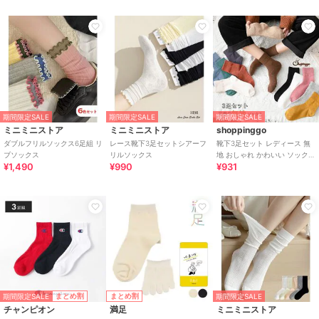
期間限定SALE
期間限定SALE
期間限定SALE
ミニミニストア
ミニミニストア
shoppinggo
ダブルフリルソックス6足組 リ
レース靴下3足セットシアーフ
靴下3足セット レディース 無
ブソックス
リルソックス
地 おしゃれ かわいい ソックス
¥1,490
¥990
¥931
あったか
期間限定SALE
まとめ割
まとめ割
期間限定SALE
チャンピオン
満足
ミニミニストア