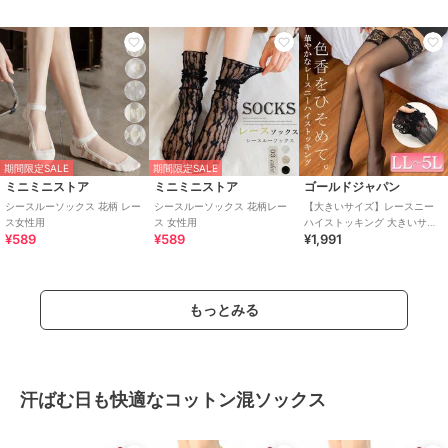
期間限定SALE
期間限定SALE
ミニミニストア
ミニミニストア
ゴールドジャパン
シースルーソックス 花柄 レー
シースルーソックス 花柄レー
【大きいサイズ】レースニー
ス女性用
ス 女性用
ハイストッキング 大きいサイ
¥589
¥589
¥1,991
ズ レディース 靴下 レッグウェ
ア 伸縮素材
もっとみる
汗ばむ日も快適なコットン混ソックス