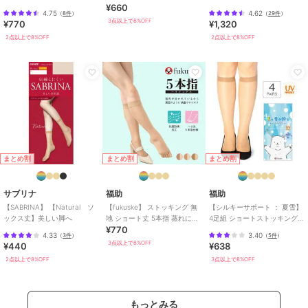
¥660
ートストッキング
ング素材 抗菌防臭
設計／マチ付き／つま先補強
4.75
4.62
（
8件
）
（
29件
）
3点以上で8%OFF
¥770
¥1,320
2点以上で8%OFF
2点以上で8%OFF
まとめ割
まとめ割
まとめ割
サブリナ
福助
福助
【SABRINA】 【Natural ソ
【fukuske】 ストッキング 無
【シルキーサポート ： 夏雪】
ックス丈】美しい脚へ
地 ショート丈 5本指 蒸れにく
4足組 ショートストッキング
¥770
い ベタつきにくい
無地 つま先スルー(361-2324
4.33
3.40
（
3件
）
（
5件
）
3点以上で8%OFF
¥440
¥638
2点以上で8%OFF
3点以上で8%OFF
もっとみる