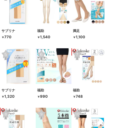
サブリナ
福助
満足
770
1,540
1,100
￥
￥
￥
サブリナ
福助
福助
1,320
990
748
￥
￥
￥