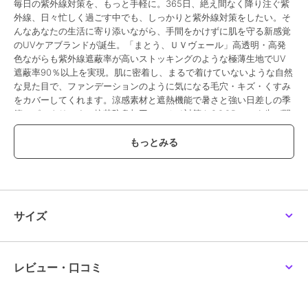
毎日の紫外線対策を、もっと手軽に。365日、絶え間なく降り注ぐ紫
外線、日々忙しく過ごす中でも、しっかりと紫外線対策をしたい。そ
んなあなたの生活に寄り添いながら、手間をかけずに肌を守る新感覚
のUVケアブランドが誕生。「まとう、ＵＶヴェール」高透明・高発
色ながらも紫外線遮蔽率が高いストッキングのような極薄生地でUV
遮蔽率90％以上を実現。肌に密着し、まるで着けていないような自然
な見た目で、ファンデーションのように気になる毛穴・キズ・くすみ
をカバーしてくれます。涼感素材と遮熱機能で暑さと強い日差しの季
節にピッタリです。抗菌防臭加工でニオイ対策もGOOD！つま先が開
いているオープントゥタイプなのでサンダル等でも合わせやすいです
よ。
※商品画像は、お客様のお使いのモニターや部屋の環境等により、実
際の商品と色味が多少異なる場合がございます。
サイズ
●品番：30-106-1021
●原産国：日本
●組成：ナイロン・ポリウレタン
●サイズ：M-L,L-LL
レビュー・口コミ
●カラー：クリアベージュ035,フラックス302,クリアヌード330
●特徴：・オープントゥ 2本指・無地・極薄ストッキング素材 涼感・
抗菌防臭 遮熱効果・UV遮蔽率90%以上・つま先２本指オープン仕様