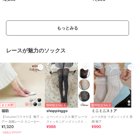
り落ちない
もっとみる
レースが魅力のソックス
まとめ割
期間限定SALE
期間限定SALE
福助
shoppinggo
ミニミニストア
【fukuske(フクスケ)】 靴下 シ
ニーハイソックス 靴下 レース
レース付き リボンソックス 美
アー 花柄レース スニーカー丈
ストッキング ハイソックス リ
脚 靴下
¥1,320
¥986
¥990
(3363-211)
ブ編み
3点以上で8%OFF