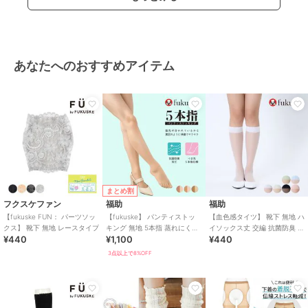
あなたへのおすすめアイテム
まとめ割
フクスケファン
福助
福助
【fukuske FUN： パーツソッ
【fukuske】 パンティストッ
【血色感タイツ】 靴下 無地 ハ
クス】 靴下 無地 レースタイプ
キング 無地 5本指 蒸れにくい
イソックス丈 交編 抗菌防臭 ハ
¥440
¥1,100
¥440
ベタつきにくい
ート型足底綿(395-2001)
3点以上で8%OFF