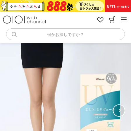
コ
ン
テ
ン
ツ
へ
何かお探しですか？
ス
キ
ッ
プ