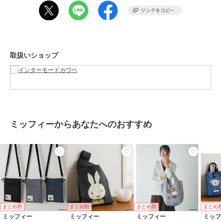
ブランド
ミッフィー
ショップ
インターモードカワベ
商品カテゴリ
バッグ
／
エコバッグ・サブバッ
グ
取扱いショップ
性別タイプ
レディース
バッグ
／
エコバッグ・サブバッ
グ
カラー
グレー、カーキ、ベージュ
サイズ
約40×32×16.5cm
素材
表地 ポリエステル100％ 裏地 ポリ
ミッフィーからあなたへのおすすめ
エステル100％
商品のお取り扱い方法
お手入れ
洗濯不可
原産国
中国
まとめ割
まとめ割
まとめ割
まとめ
ミッフィー
ミッフィー
ミッフィー
ミッ