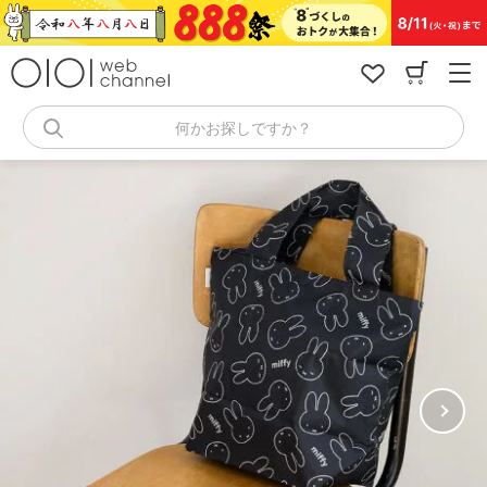
コ
ン
テ
ン
ツ
へ
何かお探しですか？
ス
キ
ッ
プ