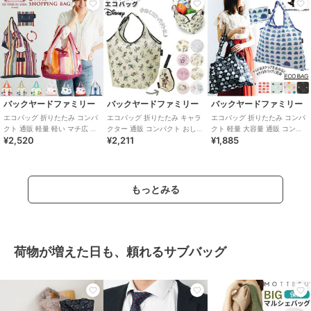
バックヤードファミリー
バックヤードファミリー
バックヤードファミリー
エコバッグ 折りたたみ コンパ
エコバッグ 折りたたみ キャラ
エコバッグ 折りたたみ コンパ
クト 通販 軽量 軽い マチ広 大
クター 通販 コンパクト おしゃ
クト 軽量 大容量 通販 コンビ
¥2,520
¥2,211
¥1,885
容量 レジ袋 トートバッグ 肩掛
れ かわいい ダイカットポーチ
ニ おしゃれ 北欧 デザイン ブ
け
付き デ
ランド
もっとみる
荷物が増えた日も、頼れるサブバッグ