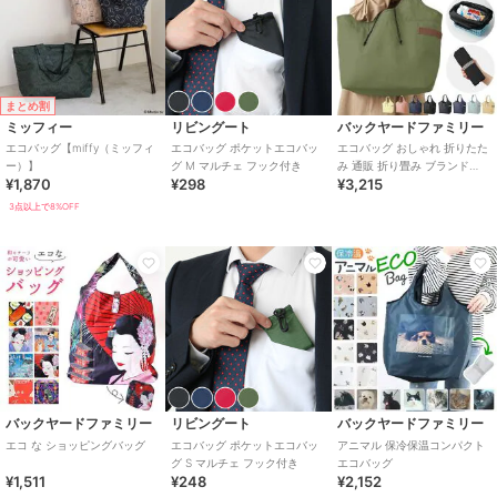
まとめ割
ミッフィー
リビングート
バックヤードファミリー
エコバッグ【miffy（ミッフィ
エコバッグ ポケットエコバッ
エコバッグ おしゃれ 折りたた
ー）】
グ M マルチェ フック付き
み 通販 折り畳み ブランド
¥1,870
¥298
¥3,215
MOTTERU シンプル ショッピ
ングバ
3点以上で8%OFF
バックヤードファミリー
リビングート
バックヤードファミリー
エコ な ショッピングバッグ
エコバッグ ポケットエコバッ
アニマル 保冷保温コンパクト
グ S マルチェ フック付き
エコバッグ
¥1,511
¥248
¥2,152