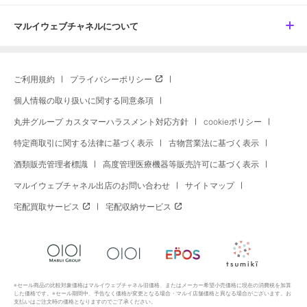
マルイウェブチャネルについて
ご利用規約
プライバシーポリシー
個人情報の取り扱いに関する同意条項
丸井グループ カスタマーハラスメント対応方針
cookieポリシー
特定商取引に関する法律に基づく表示
古物営業法に基づく表示
酒類販売管理者標識
高度管理医療機器等販売許可に基づく表示
マルイウェブチャネル出店のお問い合わせ
サイトマップ
宅配買取サービス
宅配収納サービス
※セール商品の比較対象価格はマルイウェブチャネル旧価格、またはメーカー希望小売価格に現在の消費税を加算
した価格です。※セール期間中、予告なく価格が変更となる場合・マルイ店舗価格と異なる場合がございます。お
支払いはご注文時の価格となりますのでご了承ください。