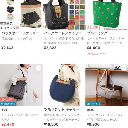
まとめ割
バックヤードファミリー
バックヤードファミリー
ブルーミング
猫三兄弟 エコバッグ 大
エコバッグ 保冷 折りたたみ 通
キャットアート ファスナー
販 大容量 コンパクト 軽量 軽
付 エコバッグ/マイバッグ
¥2,143
¥2,323
¥4,400
い おしゃれ かわいい ネコ 猫
（パッケージ入り）三つ目猫
ね
がとおる
2点以上で8%OFF
30%OFF
¥888ｸｰﾎﾟﾝ
¥888ｸｰﾎﾟﾝ
ace.
ツモリチサト キャリー
ace.
トートバッグ 猫 17837 ace.
ネコかおウレタン ショルダー
ショルダーバッグ ボディバッ
HAyU
バッグ 中サイズ 猫モチーフ
グ 猫 17835 ace. HAyU
¥8,470
¥16,500
¥9,900