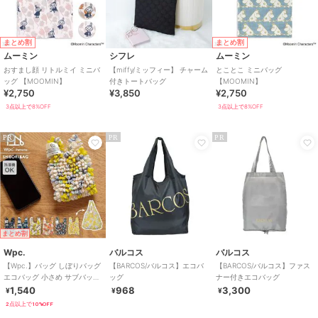
まとめ割
まとめ割
ムーミン
シフレ
ムーミン
おすまし顔 リトルミイ ミニバ
【miffy/ミッフィー】 チャーム
とことこ ミニバッグ
ッグ 【MOOMIN】
付きトートバッグ
【MOOMIN】
¥2,750
¥3,850
¥2,750
3点以上で8%OFF
3点以上で8%OFF
PR
PR
PR
まとめ割
Wpc.
バルコス
バルコス
【Wpc.】バッグ しぼりバッグ
【BARCOS/バルコス】エコバ
【BARCOS/バルコス】ファス
エコバッグ 小さめ サブバッグ
ッグ
ナー付きエコバッグ
コンパクト 洗濯可能 レディ
1,540
968
3,300
¥
¥
¥
ース
2点以上で10%OFF