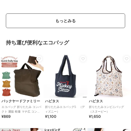
もっとみる
持ち運び便利なエコバッグ
バックヤードファミリー
ハピタス
ハピタス
エコバッグ 折りたたみ コンパ
折りたたみエコバッグS （デ
折りたたみコンビニバッグ
クト 通販 軽量 マチ広 コンビ
ィズニー）
（スヌーピー）
¥869
¥1,100
¥1,650
ニ ショッピングバッグ お買い
物袋 手