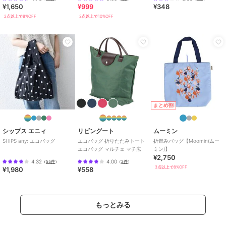
¥1,650
¥999
¥348
2点以上で8%OFF
2点以上で10%OFF
まとめ割
シップス エニィ
リビングート
ムーミン
SHIPS any: エコバッグ
エコバッグ 折りたたみトート
折畳みバッグ【Moomin(ムー
エコバッグ マルチェ マチ広
ミン)】
¥2,750
4.32
4.00
（
55件
）
（
2件
）
3点以上で8%OFF
¥1,980
¥558
もっとみる