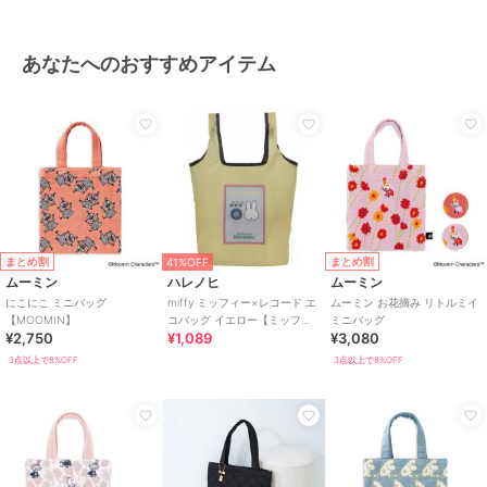
あなたへのおすすめアイテム
まとめ割
まとめ割
41%OFF
ムーミン
ハレノヒ
ムーミン
にこにこ ミニバッグ
miffy ミッフィー×レコード エ
ムーミン お花摘み リトルミイ
【MOOMIN】
コバッグ イエロー【ミッフィ
ミニバッグ
¥2,750
¥1,089
¥3,080
ー】
3点以上で8%OFF
3点以上で8%OFF