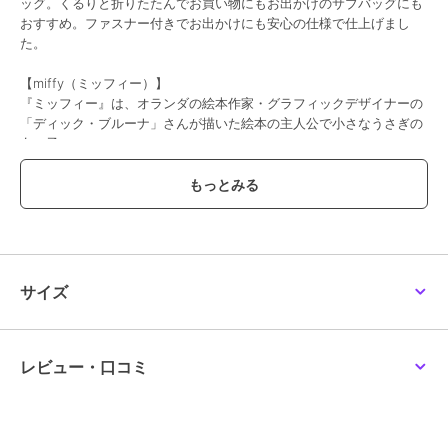
ッグ。くるりと折りたたんでお買い物にもお出かけのサブバッグにも
おすすめ。ファスナー付きでお出かけにも安心の仕様で仕上げまし
た。
【miffy（ミッフィー）】
『ミッフィー』は、オランダの絵本作家・グラフィックデザイナーの
「ディック・ブルーナ」さんが描いた絵本の主人公で小さなうさぎの
女の子。
ミッフィーと家族やおともだちが繰り広げるあたたかい物語は、世界
中の人々に愛され続けています。
(C)Mercis bv
これらの商品の販売・発送は日本国内に限定させていただきます。
These products are sold and delivered only within Japan.
サイズ
※写真の色味はご覧になる環境（PC のモニタやスマホの画面）によっ
て、実物と若干異なる場合がございます。ご了承ください。
レビュー・口コミ
品番/カラー：30601406 A グレー B カーキ C ベージュ