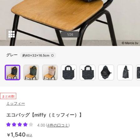
1/26
グレー
約40×32×16.5cm
○
まとめ割
ミッフィー
エコバッグ【miffy（ミッフィー）】
4.00
(
4件の口コミ
)
1,540
￥
税込