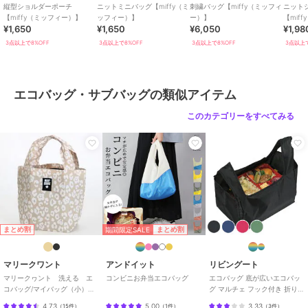
縦型ショルダーポーチ
ニットミニバッグ【miffy（ミ
刺繍バッグ【miffy（ミッフィ
ニット
【miffy（ミッフィー）】
ッフィー）】
ー）】
【mif
¥1,650
¥1,650
¥6,050
¥1,98
3点以上で8%OFF
3点以上で8%OFF
3点以上で8%OFF
3点以上で
エコバッグ・サブバッグの類似アイテム
このカテゴリーをすべてみる
期間限定SALE
まとめ割
まとめ割
マリークワント
アンドイット
リビングート
マリークヮント 洗える エ
コンビニお弁当エコバッグ
エコバッグ 底が広いエコバッ
コバッグ/マイバッグ（小）レ
グ マルチェ フック付き 折りた
オパード 【MARY QUANT】
たみ
4.73
5.00
3.33
（
15件
）
（
1件
）
（
3件
）