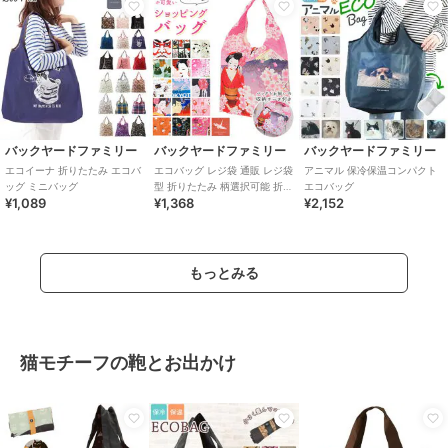
バックヤードファミリー
バックヤードファミリー
バックヤードファミリー
エコイーナ 折りたたみ エコバ
エコバッグ レジ袋 通販 レジ袋
アニマル 保冷保温コンパクト
ッグ ミニバッグ
型 折りたたみ 柄選択可能 折り
エコバッグ
¥1,089
¥1,368
¥2,152
畳み 簡単 コンパクト コンビニ
小
もっとみる
猫モチーフの鞄とお出かけ