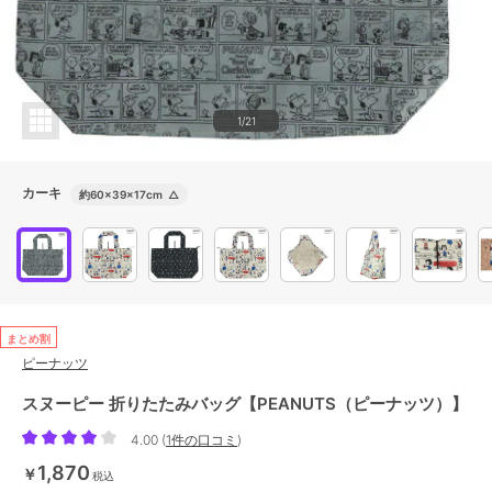
1/21
カーキ
約60×39×17cm
△
まとめ割
ピーナッツ
スヌーピー 折りたたみバッグ【PEANUTS（ピーナッツ）】
4.00
(
1件の口コミ
)
1,870
￥
税込