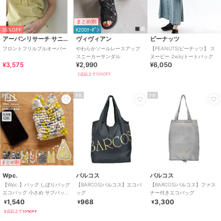
まとめ割
35%OFF
¥200ｸｰﾎﾟﾝ
アーバンリサーチ サニーレーベル
ヴィヴィアン
ピーナッツ
フロントフリルプルオーバー
やわらかソールレースアップ
【PEANUTS/ピーナッツ】 ス
スニーカーサンダル
ヌーピー 2wayトートバッグ
¥3,575
¥2,990
¥6,050
2点以上で10%OFF
PR
PR
PR
まとめ割
Wpc.
バルコス
バルコス
【Wpc.】バッグ しぼりバッグ
【BARCOS/バルコス】エコバ
【BARCOS/バルコス】ファス
エコバッグ 小さめ サブバッグ
ッグ
ナー付きエコバッグ
コンパクト 洗濯可能 レディ
1,540
968
3,300
¥
¥
¥
ース
2点以上で10%OFF