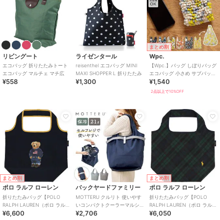
まとめ割
リビングート
ライゼンタール
Wpc.
エコバッグ 折りたたみトート
reisenthel エコバッグ MINI
【Wpc.】バッグ しぼりバッグ
エコバッグ マルチェ マチ広
MAXI SHOPPER L 折りたたみ
エコバッグ 小さめ サブバッグ
¥558
¥1,300
¥1,540
コンパクト 洗濯可能 レディ
ース
2点以上で10%OFF
まとめ割
まとめ割
ポロ ラルフ ローレン
バックヤードファミリー
ポロ ラルフ ローレン
折りたたみバッグ【POLO
MOTTERU クルリト 使いやす
折りたたみバッグ【POLO
RALPH LAUREN（ポロ ラルフ
いコンパクトクーラーマルシ
RALPH LAUREN（ポロ ラルフ
¥6,600
¥2,706
¥6,050
ローレン）】
ェバッグ
ローレン）】