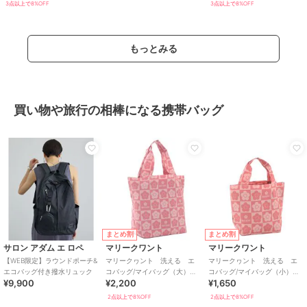
3点以上で8%OFF
3点以上で8%OFF
もっとみる
買い物や旅行の相棒になる携帯バッグ
まとめ割
まとめ割
サロン アダム エ ロペ
マリークワント
マリークワント
【WEB限定】ラウンドポーチ&
マリークヮント 洗える エ
マリークヮント 洗える エ
エコバッグ付き撥水リュック
コバッグ/マイバッグ（大）
コバッグ/マイバッグ（小）
¥9,900
¥2,200
¥1,650
【MARY QUANT】
【MARY QUANT】
2点以上で8%OFF
2点以上で8%OFF