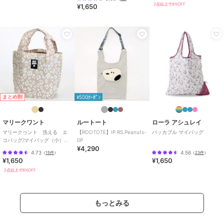
2点以上で8%OFF
¥1,650
まとめ割
¥500ｸｰﾎﾟﾝ
マリークワント
ルートート
ローラ アシュレイ
マリークヮント 洗える エ
【ROOTOTE】IP.RS.Peanuts-
パッカブル マイバッグ
コバッグ/マイバッグ（小）レ
0P
¥4,290
オパード 【MARY QUANT】
4.73
4.56
（
15件
）
（
23件
）
¥1,650
¥1,650
2点以上で8%OFF
もっとみる