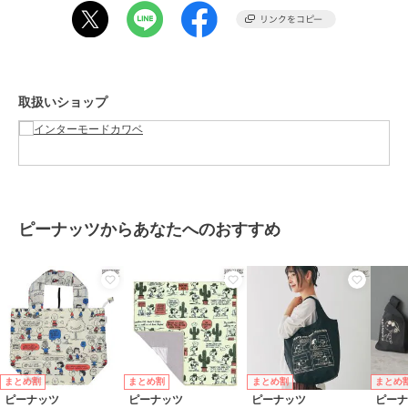
ブランド
ピーナッツ
ショップ
インターモードカワベ
商品カテゴリ
バッグ
／
エコバッグ・サブバッ
グ
取扱いショップ
性別タイプ
レディース
バッグ
／
エコバッグ・サブバッ
グ
カラー
カーキ、アイボリー、グレー
サイズ
約60×39×17cm
ピーナッツからあなたへのおすすめ
素材
表地 ポリエステル100％ 裏地 ポリ
エステル100％
商品のお取り扱い方法
お手入れ
洗濯不可
原産国
中国
まとめ割
まとめ割
まとめ割
まとめ
ピーナッツ
ピーナッツ
ピーナッツ
ピー