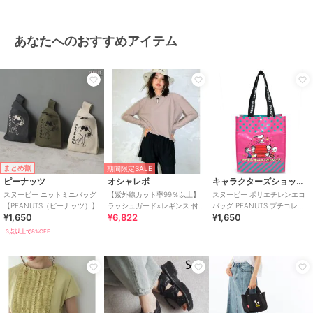
あなたへのおすすめアイテム
まとめ割
期間限定SALE
ピーナッツ
オシャレボ
キャラクターズショップ ラフラフ
スヌーピー ニットミニバッグ
【紫外線カット率99％以上】
スヌーピー ポリエチレンエコ
【PEANUTS（ピーナッツ）】
ラッシュガード×レギンス 付
バッグ PEANUTS プチコレク
¥1,650
¥6,822
¥1,650
き タンキニ
ション 75周年
3点以上で8%OFF