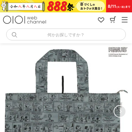
コ
ン
テ
ン
ツ
へ
何かお探しですか？
ス
キ
ッ
プ