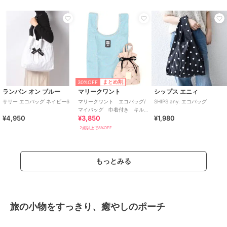
30%OFF
まとめ割
ランバン オン ブルー
マリークワント
シップス エニィ
サリー エコバッグ ネイビー6
マリークワント エコバッグ/
SHIPS any: エコバッグ
マイバッグ 巾着付き キル
¥4,950
¥3,850
¥1,980
ティング柄
2点以上で8%OFF
もっとみる
旅の小物をすっきり、癒やしのポーチ