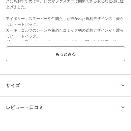
グにもおすすめです。口元がファスナーで開閉できる安心な仕様に仕
上げました。
アイボリー：スヌーピーや仲間たちが描かれた総柄デザインの可愛ら
しいトートバッグ。
カーキ：ゴルフのシーンを集めたコミック柄の総柄デザインが可愛ら
しいトートバッグ。
グレー：人気のジョー・クールとサングラスが描かれた総柄デザイン
のトートバッグ。
【PEANUTS（ピーナッツ）】
PEANUTS（ピーナッツ）とは、チャールズ・Ｍ・シュルツ氏原作の
アメリカのコミック。1950年の連載開始から75周年を迎えた現在
も、世界中で親しまれています。
その中に登場する「スヌーピー」をはじめとした魅力的な仲間たちの
サイズ
ユーモアに溢れた世界観が、今なお世界各地の幅広い世代に愛され続
けています。
※写真の色味はご覧になる環境（PC のモニタやスマホの画面）によっ
て、実物と若干異なる場合がございます。ご了承ください。
レビュー・口コミ
品番/カラー：27701702 A アイボリー B カーキ C グレー