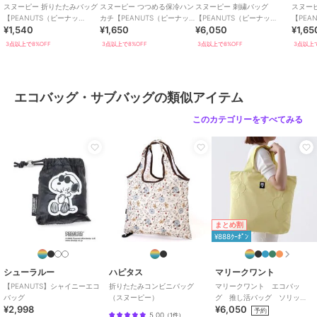
スヌーピー 折りたたみバッグ
スヌーピー つつめる保冷ハン
スヌーピー 刺繍バッグ
スヌー
【PEANUTS（ピーナッ
カチ【PEANUTS（ピーナッ
【PEANUTS（ピーナッ
【PEA
¥1,540
¥1,650
¥6,050
¥1,65
ツ）】
ツ）】
ツ）】
ツ）】
3点以上で8%OFF
3点以上で8%OFF
3点以上で8%OFF
3点以上で
エコバッグ・サブバッグの類似アイテム
このカテゴリーをすべてみる
まとめ割
¥888ｸｰﾎﾟﾝ
シューラルー
ハピタス
マリークワント
【PEANUTS】シャイニーエコ
折りたたみコンビニバッグ
マリークワント エコバッ
バッグ
（スヌーピー）
グ 推し活バッグ ソリッ
¥2,998
¥6,050
ド 【MARY QUANT】
予約
5.00
（
1件
）