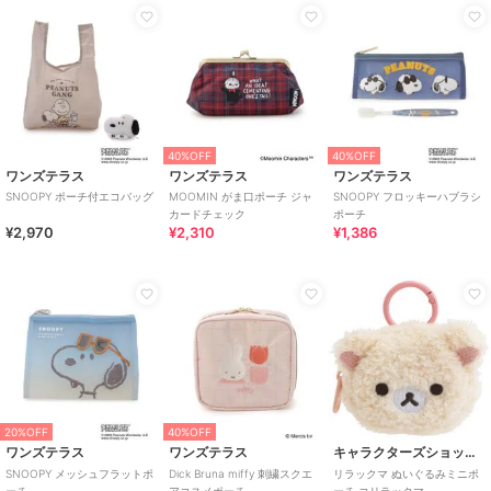
40%OFF
40%OFF
ワンズテラス
ワンズテラス
ワンズテラス
SNOOPY ポーチ付エコバッグ
MOOMIN がま口ポーチ ジャ
SNOOPY フロッキーハブラシ
カードチェック
ポーチ
¥2,970
¥2,310
¥1,386
20%OFF
40%OFF
ワンズテラス
ワンズテラス
キャラクターズショップ ラフラフ
SNOOPY メッシュフラットポ
Dick Bruna miffy 刺繍スクエ
リラックマ ぬいぐるみミニポ
ーチ
アコスメポーチ
ーチ コリラックマ