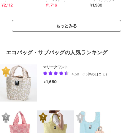
¥2,112
¥1,716
¥1,980
strawberry&tulip
もっとみる
エコバッグ・サブバッグの人気ランキング
マリークワント
4.50
（
15件の口コミ
）
1,650
￥