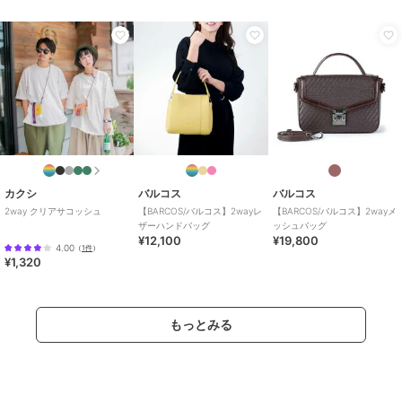
カクシ
バルコス
バルコス
2way クリアサコッシュ
【BARCOS/バルコス】2wayレ
【BARCOS/バルコス】2wayメ
ザーハンドバッグ
ッシュバッグ
¥12,100
¥19,800
4.00
（
1件
）
¥1,320
もっとみる