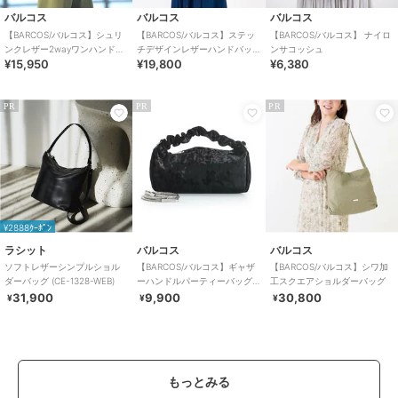
バルコス
バルコス
バルコス
【BARCOS/バルコス】シュリ
【BARCOS/バルコス】ステッ
【BARCOS/バルコス】 ナイロ
ンクレザー2wayワンハンドバ
チデザインレザーハンドバッ
ンサコッシュ
¥15,950
¥19,800
¥6,380
ッグ
グ
PR
PR
PR
¥2888ｸｰﾎﾟﾝ
ラシット
バルコス
バルコス
ソフトレザーシンプルショル
【BARCOS/バルコス】ギャザ
【BARCOS/バルコス】シワ加
ダーバッグ (CE-1328-WEB)
ーハンドルパーティーバッグ
工スクエアショルダーバッグ
（ベロア）
31,900
9,900
30,800
¥
¥
¥
もっとみる