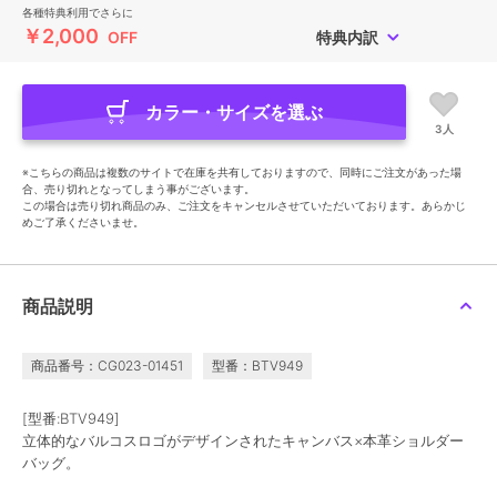
各種特典利用でさらに
￥2,000
OFF
特典内訳
カラー・サイズを選ぶ
3人
※こちらの商品は複数のサイトで在庫を共有しておりますので、同時にご注文があった場
合、売り切れとなってしまう事がございます。
この場合は売り切れ商品のみ、ご注文をキャンセルさせていただいております。あらかじ
めご了承くださいませ。
商品説明
商品番号：CG023-01451
型番：BTV949
[型番:BTV949]
立体的なバルコスロゴがデザインされたキャンバス×本革ショルダー
バッグ。