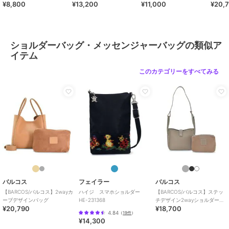
¥8,800
¥13,200
¥11,000
¥20,
ショルダーバッグ・メッセンジャーバッグの類似ア
イテム
このカテゴリーをすべてみる
バルコス
フェイラー
バルコス
【BARCOS/バルコス】2wayカ
ハイジ スマホショルダー
【BARCOS/バルコス】ステッ
ーブデザインバッグ
HE-231368
チデザイン2wayショルダーバ
¥20,790
¥18,700
ッグ
4.84
（
19件
）
¥14,300