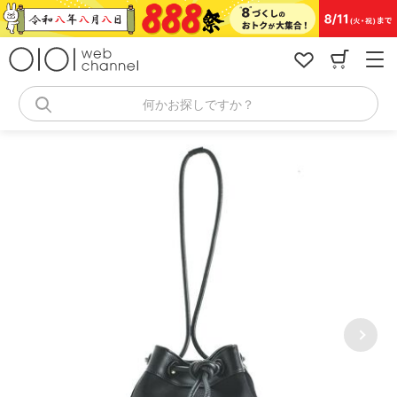
コ
ン
テ
ン
ツ
へ
何かお探しですか？
ス
キ
ッ
プ