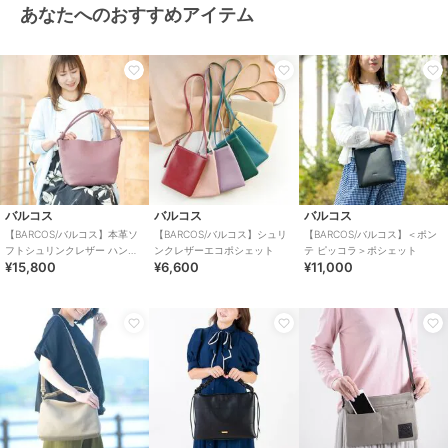
あなたへのおすすめアイテム
バルコス
バルコス
バルコス
【BARCOS/バルコス】本革ソ
【BARCOS/バルコス】シュリ
【BARCOS/バルコス】＜ポン
フトシュリンクレザー ハンド
ンクレザーエコポシェット
テ ピッコラ＞ポシェット
¥15,800
¥6,600
¥11,000
ルデザインホーボーバッグ