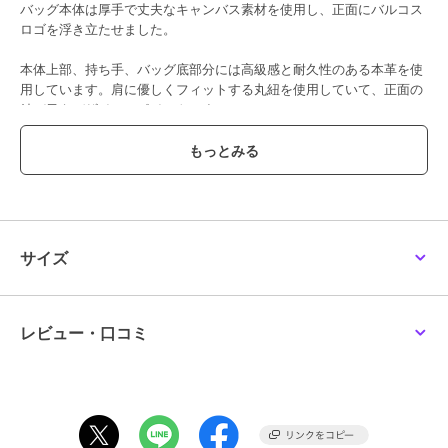
バッグ本体は厚手で丈夫なキャンバス素材を使用し、正面にバルコス
ロゴを浮き立たせました。
本体上部、持ち手、バッグ底部分には高級感と耐久性のある本革を使
用しています。肩に優しくフィットする丸紐を使用していて、正面の
結び目もデザインのポイントです。
マグネット式の開閉口で、ガバっと開くので、物の出し入れがしやす
い形になっています。
丸紐の持ち方を変えることでショルダーバッグとしてもハンドバッグ
としても使える2way仕様です。
シンプルなので、年齢を問わず幅広い層の方におすすめです。
サイズ
ブランド
バルコス
レビュー・口コミ
ショップ
バルコス
商品カテゴリ
バッグ
／
ショルダーバッグ・メ
ッセンジャーバッグ
性別タイプ
レディース