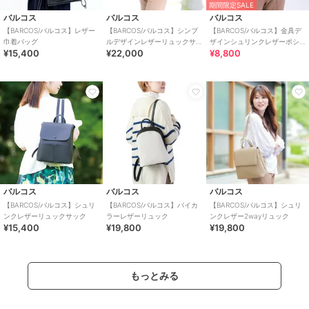
期間限定SALE
バルコス
バルコス
バルコス
【BARCOS/バルコス】レザー
【BARCOS/バルコス】シンプ
【BARCOS/バルコス】金具デ
巾着バッグ
ルデザインレザーリュックサ
ザインシュリンクレザーポシ
¥15,400
¥22,000
¥8,800
ック
ェット
バルコス
バルコス
バルコス
【BARCOS/バルコス】シュリ
【BARCOS/バルコス】バイカ
【BARCOS/バルコス】シュリ
ンクレザーリュックサック
ラーレザーリュック
ンクレザー2wayリュック
¥15,400
¥19,800
¥19,800
もっとみる