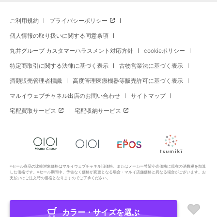
ご利用規約
プライバシーポリシー
個人情報の取り扱いに関する同意条項
丸井グループ カスタマーハラスメント対応方針
cookieポリシー
特定商取引に関する法律に基づく表示
古物営業法に基づく表示
酒類販売管理者標識
高度管理医療機器等販売許可に基づく表示
マルイウェブチャネル出店のお問い合わせ
サイトマップ
宅配買取サービス
宅配収納サービス
※セール商品の比較対象価格はマルイウェブチャネル旧価格、またはメーカー希望小売価格に現在の消費税を加算
した価格です。※セール期間中、予告なく価格が変更となる場合・マルイ店舗価格と異なる場合がございます。お
支払いはご注文時の価格となりますのでご了承ください。
カラー・サイズを選ぶ
Copyright All Rights Reserved. MARUI Co., Ltd