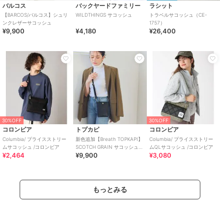
バルコス
バックヤードファミリー
ラシット
【BARCOS/バルコス】シュリ
WILDTHINGS サコッシュ
トラベルサコッシュ（CE-
ンクレザーサコッシュ
1757）
¥9,900
¥4,180
¥26,400
30%OFF
30%OFF
コロンビア
トプカピ
コロンビア
Columbia/ プライスストリー
新色追加【Breath TOPKAPI】
Columbia/ プライスストリー
ムサコッシュ /コロンビア
SCOTCH GRAIN サコッシュ
ムQLサコッシュ /コロンビア
¥2,464
¥9,900
¥3,080
スマホショルダーバッグ
もっとみる