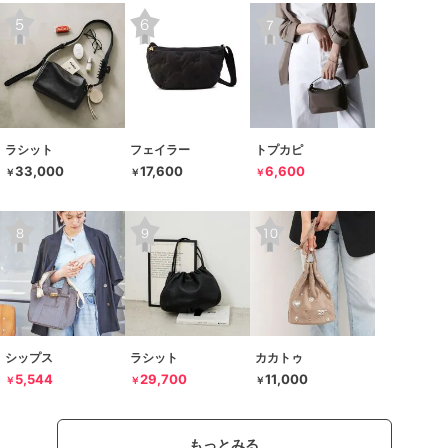
ラシット
フェイラー
トプカピ
33,000
17,600
6,600
￥
￥
￥
シップス
ラシット
カカトゥ
5,544
29,700
11,000
￥
￥
￥
もっとみる