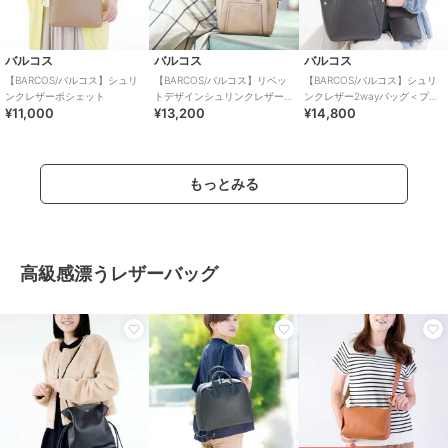
バルコス
バルコス
バルコス
【BARCOS/バルコス】シュリ
【BARCOS/バルコス】リベッ
【BARCOS/バルコス】シュリ
ンクレザーポシェット
トデザインシュリンクレザー
ンクレザー2wayバッグ＜プレ
¥11,000
¥13,200
¥14,800
2wayハンドバッグ＆長財布セ
ミアム4点セット＞
ット
もっとみる
高級感漂うレザーバッグ