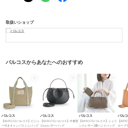
バッグ
／
ショルダーバッグ・メ
ッセンジャーバッグ
メンズ
バッグ
／
ショルダーバッグ・メ
取扱いショップ
ッセンジャーバッグ
カラー
ブラック、ホワイト
サイズ
**
素材
キャンバス、牛革（床革）
商品のお取り扱い方法
バルコスからあなたへのおすすめ
原産国
中国
バルコス
バルコス
バルコス
バル
【BARCOS/バルコス】ビジュ
【BARCOS/バルコス】巾着型
【BARCOS/バルコス】シュリ
【BAR
ー付きキャンバスミニバッグ
2wayレザーバッグ
ンクレザー3層ハンドバッグ
カーブ