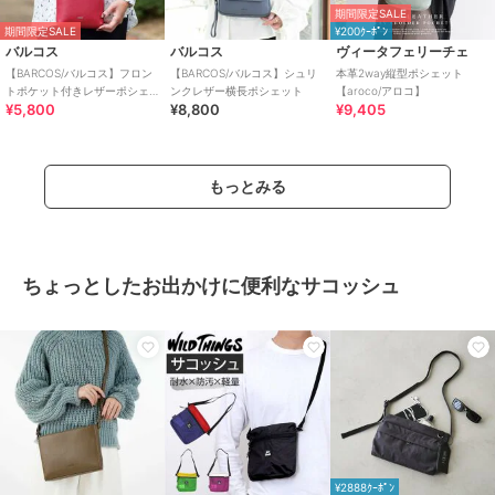
期間限定SALE
期間限定SALE
¥200ｸｰﾎﾟﾝ
バルコス
バルコス
ヴィータフェリーチェ
【BARCOS/バルコス】フロン
【BARCOS/バルコス】シュリ
本革2way縦型ポシェット
トポケット付きレザーポシェ
ンクレザー横長ポシェット
【aroco/アロコ】
¥5,800
¥8,800
¥9,405
ット
もっとみる
ちょっとしたお出かけに便利なサコッシュ
¥2888ｸｰﾎﾟﾝ