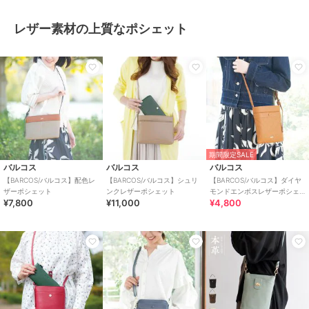
レザー素材の上質なポシェット
期間限定SALE
バルコス
バルコス
バルコス
【BARCOS/バルコス】配色レ
【BARCOS/バルコス】シュリ
【BARCOS/バルコス】ダイヤ
ザーポシェット
ンクレザーポシェット
モンドエンボスレザーポシェ
¥7,800
¥11,000
¥4,800
ット