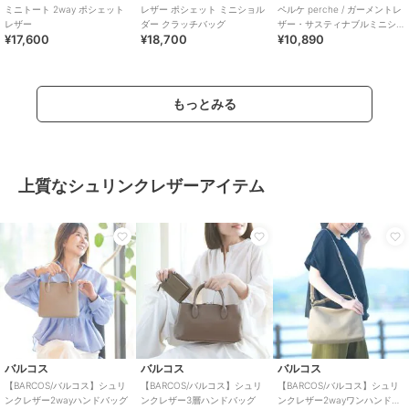
ミニトート 2way ポシェット
レザー ポシェット ミニショル
ペルケ perche / ガーメントレ
レザー
ダー クラッチバッグ
ザー・サスティナブルミニシ
¥17,600
¥18,700
¥10,890
ョルダー
もっとみる
上質なシュリンクレザーアイテム
バルコス
バルコス
バルコス
【BARCOS/バルコス】シュリ
【BARCOS/バルコス】シュリ
【BARCOS/バルコス】シュリ
ンクレザー2wayハンドバッグ
ンクレザー3層ハンドバッグ
ンクレザー2wayワンハンドバ