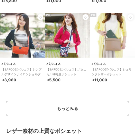
¥15,800
¥11,000
¥11,000
ルデザインホーボーバッグ
ポシェット
PR
PR
PR
バルコス
バルコス
バルコス
【BARCOS/バルコス】シンプ
【BARCOS/バルコス】ボタニ
【BARCOS/バルコス】シュリ
ルデザインナイロンショルダ
カル柄軽量ポシェット
ンクレザーポシェット
ーバッグ
3,960
5,500
11,000
¥
¥
¥
もっとみる
レザー素材の上質なポシェット