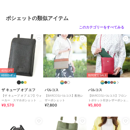
ポシェットの類似アイテム
このカテゴリーをすべてみる
40%OFF
¥888ｸｰﾎﾟﾝ
期間限定SALE
ザ キューブ オブ エフ
バルコス
バルコス
【ザ キューブ オブ エフ】ウォ
【BARCOS/バルコス】配色レ
【BARCOS/バルコス】フロン
ーカー スマホポシェット L
ザーポシェット
トポケット付きレザーポシェ
¥9,570
¥7,800
¥5,800
字ファスナータイプ
ット