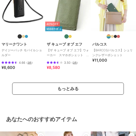
40%OFF
¥888ｸｰﾎﾟﾝ
マリークワント
ザ キューブ オブ エフ
バルコス
デイジーパッチ モバイルショ
【ザ キューブ オブ エフ】ウォ
【BARCOS/バルコス】シュリ
ルダー
ーカー スマホポシェット
ンクレザーポシェット
¥11,000
天オープンタイプ
4.66
3.50
（
3件
）
（
2件
）
¥6,600
¥8,580
もっとみる
あなたへのおすすめアイテム