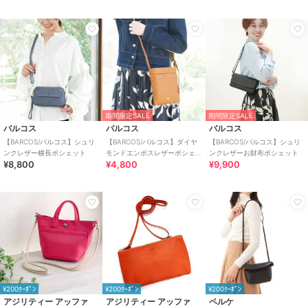
期間限定SALE
期間限定SALE
バルコス
バルコス
バルコス
【BARCOS/バルコス】シュリ
【BARCOS/バルコス】ダイヤ
【BARCOS/バルコス】シュリ
ンクレザー横長ポシェット
モンドエンボスレザーポシェ
ンクレザーお財布ポシェット
¥8,800
¥4,800
¥9,900
ット
¥200ｸｰﾎﾟﾝ
¥200ｸｰﾎﾟﾝ
¥200ｸｰﾎﾟﾝ
アジリティー アッファ
アジリティー アッファ
ペルケ