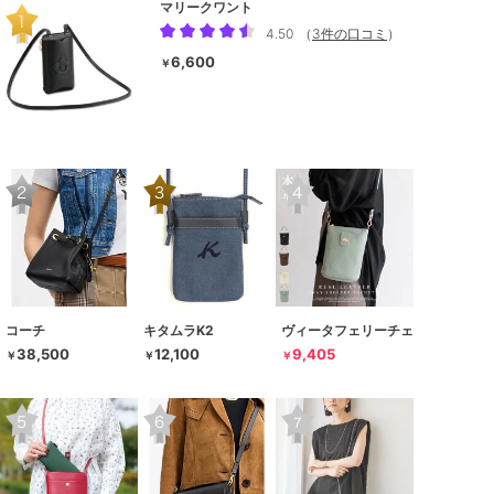
マリークワント
4.50
（
3件の口コミ
）
6,600
￥
コーチ
キタムラK2
ヴィータフェリーチェ
38,500
12,100
9,405
￥
￥
￥