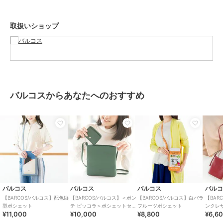
メンズ
バッグ
／
ポシェット
取扱いショップ
カラー
オレンジ、ネイビー、ブラック
サイズ
**
素材
ポリエステル
商品のお取り扱い方法
原産国
中国
バルコスからあなたへのおすすめ
バルコス
バルコス
バルコス
バル
【BARCOS/バルコス】配色縦
【BARCOS/バルコス】＜ポン
【BARCOS/バルコス】白バラ
【BAR
型ポシェット
テ ピッコラ＞ポシェットセッ
フルーツポシェット
ンクレ
¥11,000
¥10,000
¥8,800
¥6,6
ト