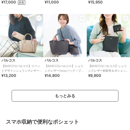
¥17,000
¥11,000
¥15,950
ッグ
新着
バルコス
バルコス
バルコス
【BARCOS/バルコス】リベッ
【BARCOS/バルコス】シュリ
【BARCOS/バルコス】シュリ
トデザインシュリンクレザー
ンクレザー2wayバッグ＜プレ
ンクレザー折財布＆ポシェッ
¥13,200
¥14,800
¥9,900
2wayハンドバッグ＆長財布セ
ミアム4点セット＞
ト＜ルーニア＞
ット
もっとみる
スマホ収納で便利なポシェット