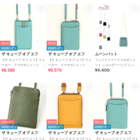
SALE
SALE
¥888ｸｰﾎﾟﾝ
¥888ｸｰﾎﾟﾝ
ザ キューブ オブ エフ
ザ キューブ オブ エフ
ムーンバット
【ザ キューブ オブ エフ】ウォ
【ザ キューブ オブ エフ】ウォ
フェイクファースマホポシェ
ーカー スマホポシェット
ーカー スマホポシェット L
ット ショルダーバッグ レッキ
¥8,580
¥9,570
¥4,400
天オープンタイプ
字ファスナータイプ
ス風×ラム風
40%OFF
SALE
SALE
¥888ｸｰﾎﾟﾝ
¥888ｸｰﾎﾟﾝ
¥888ｸｰﾎﾟﾝ
ザ キューブ オブ エフ
ザ キューブ オブ エフ
ザ キューブ オブ エフ
【ザ キューブ オブ エフ】ウォ
【ザ キューブ オブ エフ】ウォ
【ザ キューブ オブ エフ】ウォ