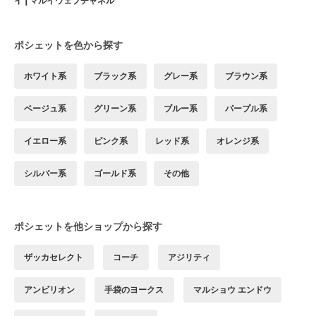
イ | マルイウェブチャネル
ポシェットを色から探す
ホワイト系
ブラック系
グレー系
ブラウン系
ベージュ系
グリーン系
ブルー系
パープル系
イエロー系
ピンク系
レッド系
オレンジ系
シルバー系
ゴールド系
その他
ポシェットを他ショップから探す
ザッカセレクト
コーチ
アジリティ
アンビリオン
手袋のヨークス
マルショウ エンドウ