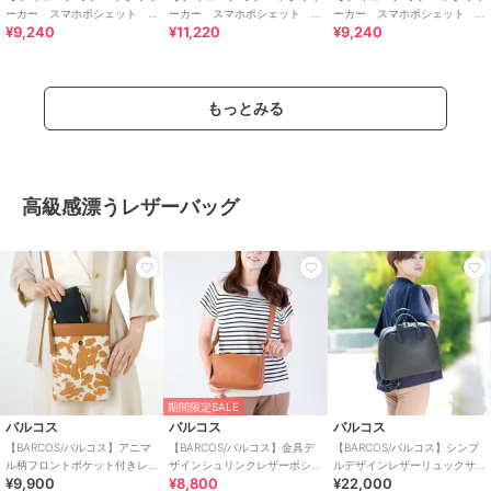
ーカー スマホポシェット
ーカー スマホポシェット
ーカー スマホポシェット
¥9,240
¥11,220
¥9,240
ラウンドファスナータイプ
ラウンドファスナータイプ
ラウンドファスナータイプ
もっとみる
高級感漂うレザーバッグ
期間限定SALE
バルコス
バルコス
バルコス
【BARCOS/バルコス】アニマ
【BARCOS/バルコス】金具デ
【BARCOS/バルコス】シンプ
ル柄フロントポケット付きレ
ザインシュリンクレザーポシ
ルデザインレザーリュックサ
¥9,900
¥8,800
¥22,000
ザーポシェット
ェット
ック