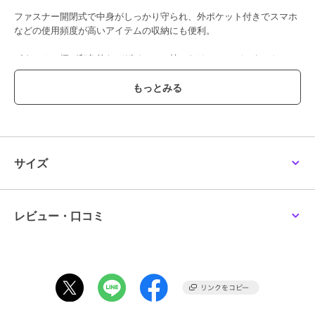
ファスナー開閉式で中身がしっかり守られ、外ポケット付きでスマホ
などの使用頻度が高いアイテムの収納にも便利。
ボタニカル柄が印象的なデザインは、持つだけでコーディネートのア
クセントになり、高揚感をもたらしてくれます。
ショルダーストラップは取り外し可能で、シーンに応じてポーチとし
ても使用できる仕様。
旅行時のサブバッグや、近場へのお出かけ、ちょっとしたランチにも
活躍するサイズ感で、必要なものだけを軽やかに持ち歩きたいシーン
にぴったり。
サイズ
毎日のスタイルに彩りを添える、便利でおしゃれなポシェットです。
レビュー・口コミ
ブランド
バルコス
ショップ
バルコス
商品カテゴリ
バッグ
／
ポシェット
性別タイプ
レディース
バッグ
／
ポシェット