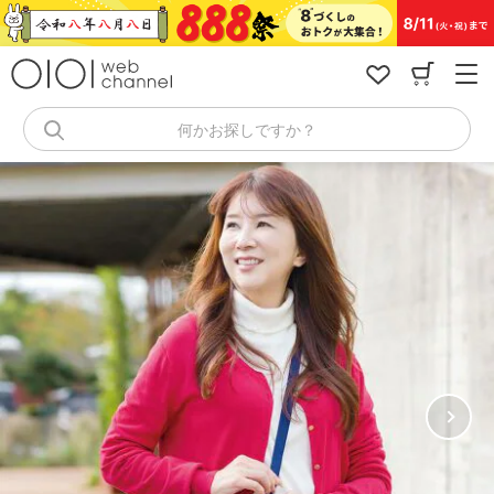
コ
ン
テ
ン
ツ
へ
何かお探しですか？
ス
キ
ッ
プ