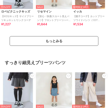
70%OFF
SALE
期間限定SALE
ロペピクニックキッズ
リセマイン
イッカ
【KIDS/キッズ】サイドプリー
【安心・快適/スカート見えパ
【親子コーデ】カットプリー
ツキュロット/リンクコーデ
ンツ】フロントプリーツハー
ツワイドパンツ（120?
¥1,227
¥1,644
¥1,534
トポケットデニムスカパン
160cm）
【子供服】【キッズ】【
もっとみる
すっきり細見えプリーツパンツ
70%OFF
SALE
期間限定SALE