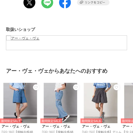
【カラー】
・ブルー…洗い加工された素材感が引き立つブルー。
・ダークグレー…シックで着こなしやすいダークグレー。
取扱いショップ
----------------
透け感：なし
裏地：なし
伸縮性：なし
光沢感：なし
生地の厚さ：普通
アー・ヴェ・ヴェからあなたへのおすすめ
----------------
≪お気に入り登録機能の使い方≫
■商品のお気に入り登録（ハートマークをクリック）
再入荷通知や値下げ等、お得なご案内を受けることができます。
※WEB・一部店舗限定販売です。
期間限定SALE
期間限定SALE
期間限定SALE
期間限定
アー・ヴェ・ヴェ
アー・ヴェ・ヴェ
アー・ヴェ・ヴェ
アー
----------------
[120-160]【接触冷感/綿
[130-160]【接触冷感/綿
[140-150]【接触冷感】デニム
【19-