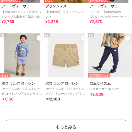
期間限定SALE
SALE
期間限定SALE
アー・ヴェ・ヴェ
ブランシェス
アー・ヴェ・ヴェ
【接触冷感/ジメジメ対策/セッ
【接触冷感】ライトデニムパ
[120-160]【接触冷感/綿
トアップも出来る】[120-160]
ンツ
100％】サス付きテーパードパ
¥2,765
¥2,376
¥2,370
デコデニムキュロット
ンツ
PR
PR
PR
SALE
期間限定SALE
ポロ ラルフ ローレン
ポロ ラルフ ローレン
コムサイズム
(ボーイズ 2才～7才)ストレッ
(ボーイズ 2才～7才)コットン
ジョガーカーゴパンツ
チ コットン シアサッカー ショ
ツイル ドローストリング ショ
3,509
¥
ートパンツ
ートパンツ
7,150
12,100
¥
¥
もっとみる