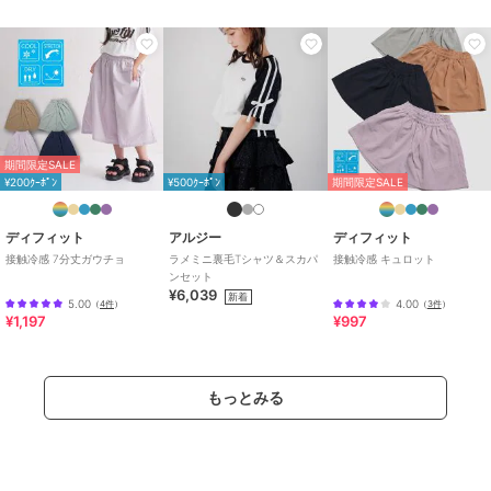
商品のお取り扱い方法
特徴
パンツ
綿・コットン素材
/
綿100％
/
ジ
ーンズ・デニム素材
/
洗える
/
ワイド・バギー
/
ミッドライズ
/
ハーフ ひざ丈
期間限定SALE
その他パンツ
¥200ｸｰﾎﾟﾝ
¥500ｸｰﾎﾟﾝ
期間限定SALE
綿・コットン素材
/
綿100％
/
ジ
ーンズ・デニム素材
/
洗える
/
ディフィット
アルジー
ディフィット
ワイド・バギー
/
ミッドライズ
/
接触冷感 7分丈ガウチョ
ラメミニ裏毛Tシャツ＆スカパ
接触冷感 キュロット
ハーフ ひざ丈
ンセット
¥6,039
新着
原産国
中国
5.00
4.00
（
4件
）
（
3件
）
¥1,197
¥997
もっとみる