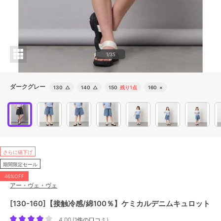
1/35
ダークグレー
130
△
140
△
150
残り1点
160
×
さらに値下げ
期間限定セール
46%OFF
アー・ヴェ・ヴェ
[130-160]【接触冷感/綿100％】ケミカルデニムキュロット
4.00
(
1件の口コミ
)