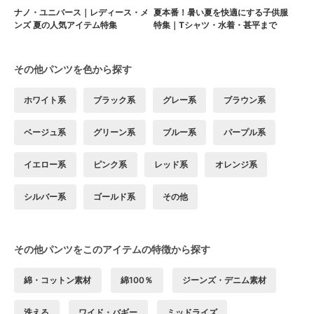
ナノ・ユニバース｜レディース・メ
夏本番！暑い夏を快適にする子供服
ンズ 夏の人気アイテム特集
特集｜Tシャツ・水着・甚平まで
その他パンツを色から探す
ホワイト系
ブラック系
グレー系
ブラウン系
ベージュ系
グリーン系
ブルー系
パープル系
イエロー系
ピンク系
レッド系
オレンジ系
シルバー系
ゴールド系
その他
その他パンツをこのアイテムの特徴から探す
綿・コットン素材
綿100％
ジーンズ・デニム素材
洗える
ワイド・バギー
ミッドライズ