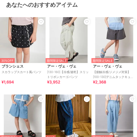
あなたへのおすすめアイテム
30%OFF
期間限定SALE
期間限定SALE
ブランシェス
アー・ヴェ・ヴェ
アー・ヴェ・ヴェ
スカラップスカート風パンツ
[130-160]【冷感/速乾】スリッ
【接触冷感/ジメジメ対策】
トリボンカーゴパンツ
[100-130]デニムタックキュロ
¥1,694
¥3,952
¥2,368
ット