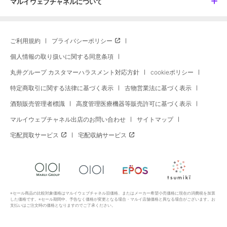
マルイウェブチャネルについて
ご利用規約
プライバシーポリシー
個人情報の取り扱いに関する同意条項
丸井グループ カスタマーハラスメント対応方針
cookieポリシー
特定商取引に関する法律に基づく表示
古物営業法に基づく表示
酒類販売管理者標識
高度管理医療機器等販売許可に基づく表示
マルイウェブチャネル出店のお問い合わせ
サイトマップ
宅配買取サービス
宅配収納サービス
※セール商品の比較対象価格はマルイウェブチャネル旧価格、またはメーカー希望小売価格に現在の消費税を加算
した価格です。※セール期間中、予告なく価格が変更となる場合・マルイ店舗価格と異なる場合がございます。お
支払いはご注文時の価格となりますのでご了承ください。