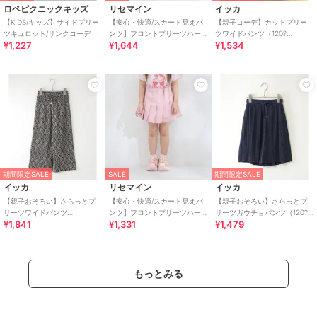
ロペピクニックキッズ
リセマイン
イッカ
【KIDS/キッズ】サイドプリー
【安心・快適/スカート見えパ
【親子コーデ】カットプリー
ツキュロット/リンクコーデ
ンツ】フロントプリーツハー
ツワイドパンツ（120?
¥1,227
¥1,644
¥1,534
トポケットデニムスカパン
160cm）
【子供服】【キッズ】【
期間限定SALE
SALE
期間限定SALE
イッカ
リセマイン
イッカ
【親子おそろい】さらっとプ
【安心・快適/スカート見えパ
【親子おそろい】さらっとプ
リーツワイドパンツ
ンツ】フロントプリーツハー
リーツガウチョパンツ（120?
¥1,841
¥1,331
¥1,479
（120~160cm）
トポケットカラースカパン
160cm）
【子供服】【キッズ】【
もっとみる