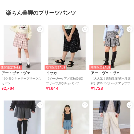
楽ちん美脚のプリーツパンツ
期間限定SALE
期間限定SALE
期間限定SALE
アー・ヴェ・ヴェ
イッカ
アー・ヴェ・ヴェ
[120-160]ギャザープリーツス
【イージーケア／接触冷感】
【大人気！追加生産/選べる素
カパン
プリーツガウチョパンツ
材】[110-160]レースアッププ
¥2,764
¥1,644
¥1,728
（120?160cm）【UVカット／
リーツスカパン
親子コーデ】