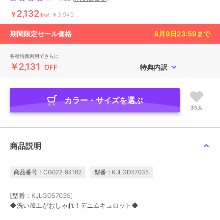
2,132
￥
￥3,949
税込
期間限定セール価格
8月9日23:59
まで
各種特典利用でさらに
￥2,131
OFF
特典内訳
カラー・サイズを選ぶ
33人
商品説明
商品番号：CG022-94182
型番：KJLGD57035
[型番：KJLGD57035]
◆洗い加工がおしゃれ！デニムキュロット◆