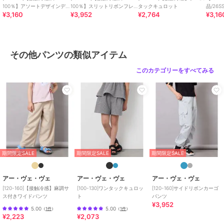
100％】アソートデザインデ
100％】スリットリボンフレ
タックキュロット
品/26S
¥3,160
¥3,952
¥2,764
¥3,16
ニムキュロット
アデニム
サン
※サンプルでの撮影となるため、実際にお届けする商品と仕様やサイ
ズが異なる場合がございます。
※商品画像は、光の当たり具合やパソコンなどの閲覧環境により実際
の色味と異なって見える場合がございます。
その他パンツの類似アイテム
商品の色味の目安は商品単体の画像をご参照ください。
このカテゴリーをすべてみる
期間限定セール開催中
ブランド
アー・ヴェ・ヴェ
ショップ
アー・ヴェ・ヴェ
商品カテゴリ
パンツ
／
その他パンツ
性別タイプ
ガールズ
期間限定SALE
期間限定SALE
期間限定SALE
パンツ
／
その他パンツ
カラー
ダークグレー、ブルー
アー・ヴェ・ヴェ
アー・ヴェ・ヴェ
アー・ヴェ・ヴェ
[120-160]【接触冷感】麻調サ
[100-130]ワンタックキュロッ
[120-160]サイドリボンカーゴ
サイズ
130,140,150,160
ス付きワイドパンツ
ト
パンツ
¥3,952
素材
ブルー/ダークグレー：コットン 1
5.00
5.00
（
1件
）
（
1件
）
¥2,223
¥2,073
00%