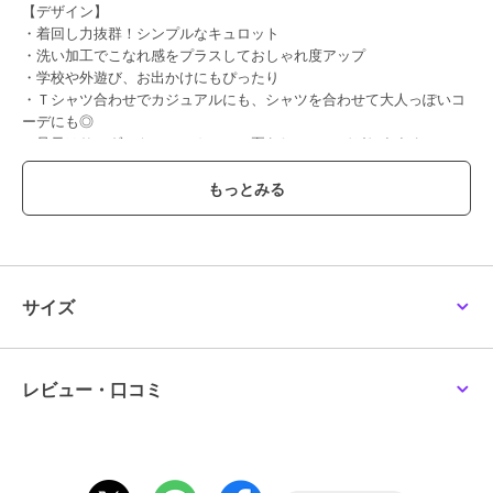
【デザイン】
・着回し力抜群！シンプルなキュロット
・洗い加工でこなれ感をプラスしておしゃれ度アップ
・学校や外遊び、お出かけにもぴったり
・Ｔシャツ合わせでカジュアルにも、シャツを合わせて大人っぽいコ
ーデにも◎
・足元はサンダルやスニーカーで、夏らしいコーデがおすすめ！
【素材】
・暑い夏に嬉しい接触冷感◎
・シーズン問わずコーデにプラスできる程よい厚みと、肌触りのよい
ナチュラルな風合いのデニム素材。
サイズ
【スタイリング】
・洗い加工された素材感を生かして、ブラウスやデザイントップス合
わせのガーリーＭＩＸコーデがおすすめ！
レビュー・口コミ
・Ｔシャツを合わせてデイリーコーデに！
・シンプルなデザインなので、ガーリーからカジュアルまで幅広いコ
ーディネートを楽しめる。