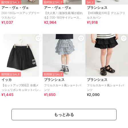
期間限定SALE
期間限定SALE
SALE
アー・ヴェ・ヴェ
アー・ヴェ・ヴェ
ブランシェス
[100-130]レースアッププリー
【大人気！/追加生産/裾が絞れ
【WEB限定/DRC】デニムフリ
ツスカパン
る】[130-160]サイドレースア
ルスカパン
¥1,037
¥2,964
¥1,918
ップカーゴパンツ
期間限定SALE
期間限定SALE
イッカ
ブランシェス
ブランシェス
【セットアップ対応】冷感メ
フリルスカート風ショートパ
フリルスカート風ショートパ
ッシュリボンキュロットパン
ンツ
ンツ
¥1,445
¥1,650
¥2,090
ツ（120?160cm）
もっとみる