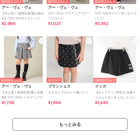
期間限定SALE
期間限定SALE
期間限定SALE
アー・ヴェ・ヴェ
アー・ヴェ・ヴェ
アー・ヴェ・ヴェ
【大人気！/追加生産/裾が絞れ
[100-130]レースアッププリー
[120-160]サイドリボンカーゴ
る】[130-160]サイドレースア
ツスカパン
パンツ
¥2,964
¥1,037
¥3,952
ップカーゴパンツ
期間限定SALE
30%OFF
期間限定SALE
アー・ヴェ・ヴェ
ブランシェス
イッカ
【大人気！追加生産/選べる素
スカラップスカート風パンツ
【セットアップ対応】冷感メ
材】[110-160]レースアッププ
ッシュリボンキュロットパン
¥1,728
¥1,694
¥1,445
リーツスカパン
ツ（120?160cm）
もっとみる