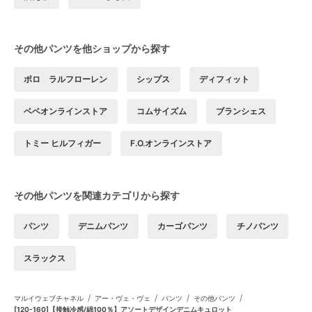
その他パンツを他ショップから探す
ポロ ラルフローレン
シップス
ディフィット
ベベオンラインストア
コムサイズム
ブランシェス
トミー ヒルフィガー
F.O.オンラインストア
その他パンツを関連カテゴリから探す
パンツ
デニムパンツ
カーゴパンツ
チノパンツ
スラックス
/
/
/
/
マルイウェブチャネル
アー・ヴェ・ヴェ
パンツ
その他パンツ
[120-160]【接触冷感/綿100％】アソートデザインデニムキュロット