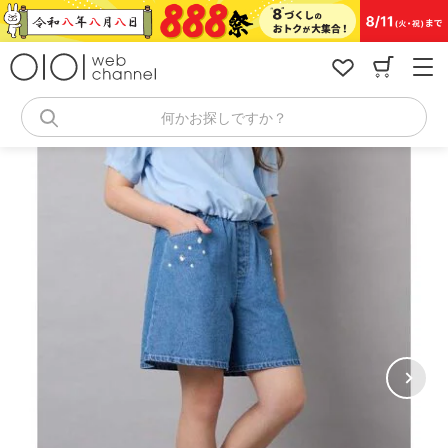
コ
ン
テ
ン
ツ
へ
何かお探しですか？
ス
キ
ッ
プ