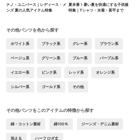
ナノ・ユニバース｜レディース・メ
夏本番！暑い夏を快適にする子供服
ンズ 夏の人気アイテム特集
特集｜Tシャツ・水着・甚平まで
その他パンツを色から探す
ホワイト系
ブラック系
グレー系
ブラウン系
ベージュ系
グリーン系
ブルー系
パープル系
イエロー系
ピンク系
レッド系
オレンジ系
シルバー系
ゴールド系
その他
その他パンツをこのアイテムの特徴から探す
綿・コットン素材
綿100％
ジーンズ・デニム素材
洗える
ハーフ ひざ丈