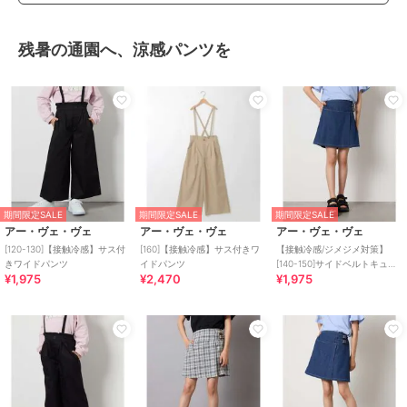
残暑の通園へ、涼感パンツを
期間限定SALE
期間限定SALE
期間限定SALE
アー・ヴェ・ヴェ
アー・ヴェ・ヴェ
アー・ヴェ・ヴェ
[120-130]【接触冷感】サス付
[160]【接触冷感】サス付きワ
【接触冷感/ジメジメ対策】
きワイドパンツ
イドパンツ
[140-150]サイドベルトキュロ
¥1,975
¥2,470
¥1,975
ット