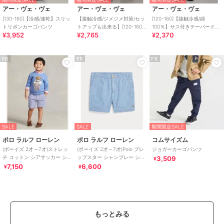
アー・ヴェ・ヴェ
アー・ヴェ・ヴェ
アー・ヴェ・ヴェ
[130-160]【冷感/速乾】スリッ
【接触冷感/ジメジメ対策/セッ
[120-160]【接触冷感/綿
トリボンカーゴパンツ
トアップも出来る】[120-160]
100％】サス付きテーパードパ
¥3,952
¥2,765
¥2,370
デコデニムキュロット
ンツ
PR
PR
PR
SALE
SALE
期間限定SALE
ポロ ラルフ ローレン
ポロ ラルフ ローレン
コムサイズム
(ボーイズ 2才～7才)ストレッ
(ボーイズ 2才～7才)Polo プレ
ジョガーカーゴパンツ
チ コットン シアサッカー ショ
ップスター シャンブレー ショ
3,509
¥
ートパンツ
ートパンツ
7,150
6,600
¥
¥
もっとみる