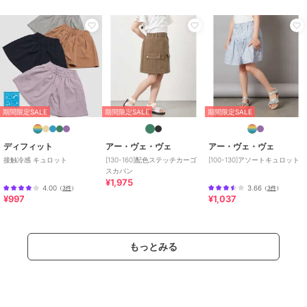
レー
サイズ
120,130,140,150,160
素材
ライトブルー/ブルー/ライトグレ
ー：コットン 100%
商品のお取り扱い方法
特徴
パンツ
綿・コットン素材
/
綿100％
/
ジ
期間限定SALE
期間限定SALE
期間限定SALE
ーンズ・デニム素材
/
洗える
/
ハーフ ひざ丈
ディフィット
アー・ヴェ・ヴェ
アー・ヴェ・ヴェ
接触冷感 キュロット
[130-160]配色ステッチカーゴ
[100-130]アソートキュロット
その他パンツ
スカパン
綿・コットン素材
/
綿100％
/
ジ
¥1,975
4.00
3.66
（
3件
）
（
3件
）
ーンズ・デニム素材
/
洗える
/
¥997
¥1,037
ハーフ ひざ丈
原産国
中国
もっとみる