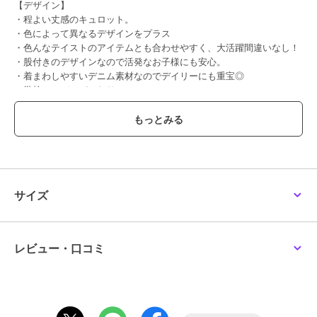
【デザイン】
・程よい丈感のキュロット。
・色によって異なるデザインをプラス
・色んなテイストのアイテムとも合わせやすく、大活躍間違いなし！
・股付きのデザインなので活発なお子様にも安心。
・着まわしやすいデニム素材なのでデイリーにも重宝◎
・学校コーデにぴったり。
【素材】
・暑い夏に嬉しい接触冷感◎
・シーズン問わずコーデにプラスできる程よい厚みと、肌触りのよい
ナチュラルな風合いのデニム素材。
サイズ
【スタイリング】
・ブラウスやデザインTシャツと合わせてガーリーに。
・足元はハイソックスにサンダルやスニーカーを合わせれば今っぽく
レビュー・口コミ
・バレエシューズやローファーを合わせてきれいめカジュアルにも。
・カラーによってデザインが変わるので、気分に合わせてガーリーに
もカジュアルにも着こなせる◎