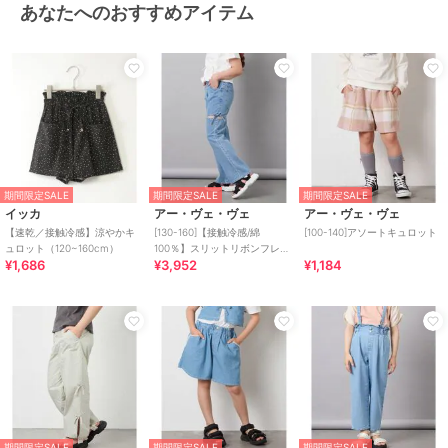
あなたへのおすすめアイテム
期間限定SALE
期間限定SALE
期間限定SALE
イッカ
アー・ヴェ・ヴェ
アー・ヴェ・ヴェ
【速乾／接触冷感】涼やかキ
[130-160]【接触冷感/綿
[100-140]アソートキュロット
ュロット（120~160cm）
100％】スリットリボンフレア
¥1,686
¥3,952
¥1,184
デニム
期間限定SALE
期間限定SALE
期間限定SALE