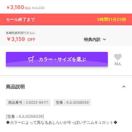
3,160
￥
￥4,389
税込
セール終了まで
5
時間
51
分
24
秒
各種特典利用でさらに
￥3,159
OFF
特典内訳
カラー・サイズを選ぶ
52人
商品説明
商品番号：CG022-94171
型番：KJLGD56039
[型番：KJLGD56039]
◆カラーによって異なるあしらいが今っぽいデニムキュロット◆