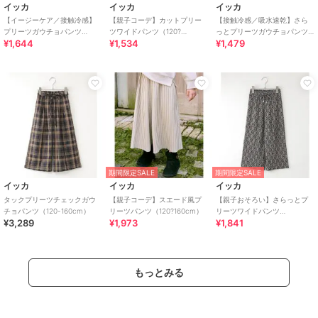
イッカ
イッカ
イッカ
【イージーケア／接触冷感】
【親子コーデ】カットプリー
【接触冷感／吸水速乾】さら
プリーツガウチョパンツ
ツワイドパンツ（120?
っとプリーツガウチョパンツ
¥1,644
¥1,534
¥1,479
（120?160cm）【UVカット／
160cm）
(100?160cm)【親子コーデ】
親子コーデ】
期間限定SALE
期間限定SALE
イッカ
イッカ
イッカ
タックプリーツチェックガウ
【親子コーデ】スエード風プ
【親子おそろい】さらっとプ
チョパンツ（120-160cm）
リーツパンツ（120?160cm）
リーツワイドパンツ
¥3,289
¥1,973
¥1,841
（120~160cm）
もっとみる