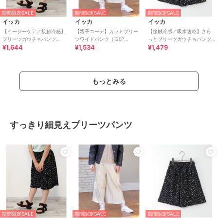
期間限定SALE
期間限定SALE
期間限定SALE
イッカ
イッカ
イッカ
【イージーケア／接触冷感】
【親子コーデ】カットプリー
【接触冷感／吸水速乾】さら
プリーツガウチョパンツ
ツワイドパンツ（120?
っとプリーツガウチョパンツ
¥1,644
¥1,534
¥1,479
（120?160cm）【UVカット／
160cm）
(100?160cm)【親子コーデ】
親子コーデ】
もっとみる
すっきり細見えプリーツパンツ
期間限定SALE
期間限定SALE
期間限定SALE