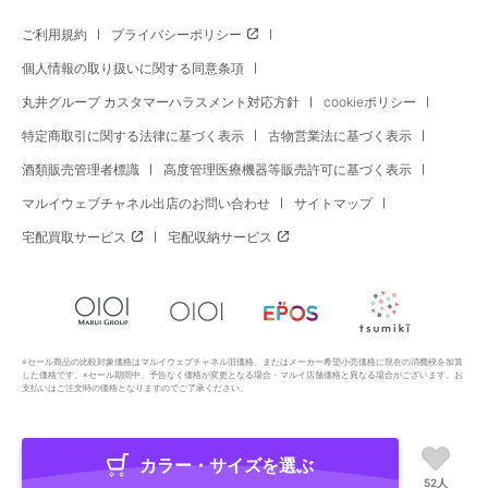
ご利用規約
プライバシーポリシー
個人情報の取り扱いに関する同意条項
丸井グループ カスタマーハラスメント対応方針
cookieポリシー
特定商取引に関する法律に基づく表示
古物営業法に基づく表示
酒類販売管理者標識
高度管理医療機器等販売許可に基づく表示
マルイウェブチャネル出店のお問い合わせ
サイトマップ
宅配買取サービス
宅配収納サービス
※セール商品の比較対象価格はマルイウェブチャネル旧価格、またはメーカー希望小売価格に現在の消費税を加算
した価格です。※セール期間中、予告なく価格が変更となる場合・マルイ店舗価格と異なる場合がございます。お
支払いはご注文時の価格となりますのでご了承ください。
カラー・サイズを選ぶ
Copyright All Rights Reserved. MARUI Co., Ltd
52人