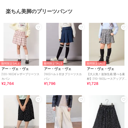
楽ちん美脚のプリーツパンツ
期間限定SALE
期間限定SALE
期間限定SALE
アー・ヴェ・ヴェ
アー・ヴェ・ヴェ
アー・ヴェ・ヴェ
[120-160]ギャザープリーツス
[160]ベルト付きプリーツスカ
【大人気！追加生産/選べる素
カパン
パン
材】[110-160]レースアッププ
¥2,764
¥1,796
¥1,728
リーツスカパン