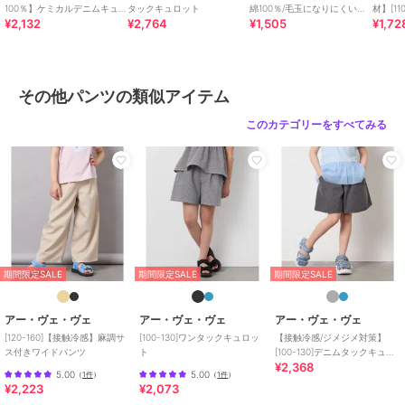
※WEB・一部店舗限定販売です。
100％】ケミカルデニムキュ
タックキュロット
綿100％/毛玉になりにくい】
材】[1
¥2,132
¥2,764
¥1,505
¥1,72
ロット
レースアップスリーブTシャ
リーツ
ツ
----------------
その他パンツの類似アイテム
※サンプルでの撮影となるため、実際にお届けする商品と仕様やサイ
ズが異なる場合がございます。
このカテゴリーをすべてみる
※商品画像は、光の当たり具合やパソコンなどの閲覧環境により実際
の色味と異なって見える場合がございます。
商品の色味の目安は商品単体の画像をご参照ください。
期間限定セール開催中
ブランド
アー・ヴェ・ヴェ
期間限定SALE
期間限定SALE
期間限定SALE
ショップ
アー・ヴェ・ヴェ
商品カテゴリ
パンツ
／
その他パンツ
アー・ヴェ・ヴェ
アー・ヴェ・ヴェ
アー・ヴェ・ヴェ
[120-160]【接触冷感】麻調サ
[100-130]ワンタックキュロッ
【接触冷感/ジメジメ対策】
性別タイプ
ガールズ
ス付きワイドパンツ
ト
[100-130]デニムタックキュロ
パンツ
／
その他パンツ
¥2,368
ット
5.00
5.00
（
1件
）
（
1件
）
¥2,223
¥2,073
カラー
ブルー、ライトブルー、ライトグ