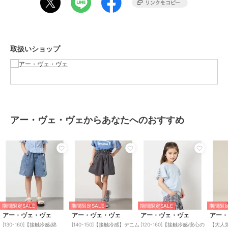
【カラー】
・ライトブルー…春らしく明るい印象のライトグレー。リボンのあし
らいが可愛い！
・ブルー…定番で着回しやすいブルー。ポケット付近についたビジュ
取扱いショップ
ーがお姉さん見え◎
・ライトグレー…シンプルで着回ししやすいライトグレー。ダメージ
のワンポイントでカジュアルに
----------------
透け感：なし
アー・ヴェ・ヴェからあなたへのおすすめ
裏地：なし
伸縮性：なし
光沢感：なし
生地の厚さ：普通
----------------
≪お気に入り登録機能の使い方≫
■商品のお気に入り登録（ハートマークをクリック）
期間限定SALE
期間限定SALE
期間限定SALE
期間限定
再入荷通知や値下げ等、お得なご案内を受けることができます。
アー・ヴェ・ヴェ
アー・ヴェ・ヴェ
アー・ヴェ・ヴェ
アー
[130-160]【接触冷感/綿
[140-150]【接触冷感】デニム
[120-160]【接触冷感/安心の
【大人