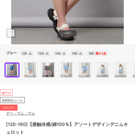
1/47
ブルー
120
△
130
△
140
△
150
△
160
残り1点
値下げ
期間限定セール
28%OFF
アー・ヴェ・ヴェ
[120-160]【接触冷感/綿100％】アソートデザインデニムキ
ュロット