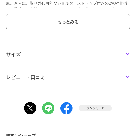
慮。さらに、取り外し可能なショルダーストラップ付きの2WAY仕様
で、手持ちと肩掛けをシーンに合わせて使い分けできるのも嬉しいポ
イントです。普段使いはもちろん、食事会やちょっとしたお出かけな
ど、オンオフ問わず活躍し、大人の女性の装いにさりげない華やかさ
を添えてくれるバッグです。・A4対応（22×31cm)：×・長財布
（10×20cm）：〇・ペットボトル横向き（500ml）：×・ペットボト
ル縦向き（500ml）：〇素材詳細：合成皮革【メーカーサイズ寸法(実
寸)】FREE : 重さ:370g， 高さ:22cm， 幅:17-24cm， 底マチ:12cm，
持ち手高さ:11cm， ショルダーストラップの長さ:110-127cm
サイズ
ブランド
ランバン オン ブルー
レビュー・口コミ
ショップ
クイーポ
商品カテゴリ
バッグ
／
ハンドバッグ
性別タイプ
レディース
バッグ
／
ハンドバッグ
カラー
シルバー、アイボリー、ブラック
サイズ
F
素材
表素材:合成皮革, 裏素材:生地・合
取扱いショップ