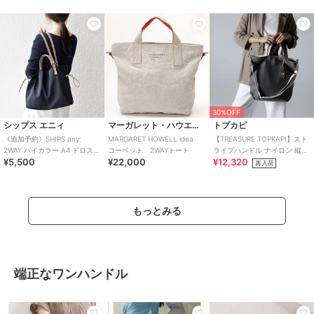
30%OFF
シップス エニィ
マーガレット・ハウエル アイデア
トプカピ
《追加予約》SHIPS any:
MARGARET HOWELL idea
【TREASURE TOPKAPI】スト
2WAY バイカラー A4 ドロスト
コーベット 2WAYトート
ライプハンドル ナイロン 縦型
¥5,500
¥22,000
¥12,320
トート バッグ
2way トートバッグ A4
再入荷
もっとみる
端正なワンハンドル