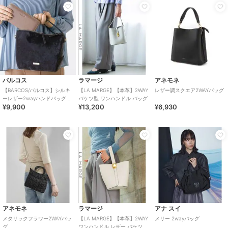
バルコス
ラマージ
アネモネ
【BARCOS/バルコス】シルキ
【LA MARGE】【本革】2WAY
レザー調スクエア2WAYバッグ
ーレザー2wayハンドバッグ＜
バケツ型 ワンハンドル バッグ
¥9,900
¥13,200
¥6,930
ヴェルーチェ＞
アネモネ
ラマージ
アナ スイ
メタリックフラワー2WAYバッ
【LA MARGE】【本革】2WAY
メリー 2wayバッグ
グ
ワンハンドル レザー バケツバ