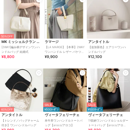
50%OFF
MK ミッシェルクラン バッグ
ラマージ
アンタイトル
[2WAY]編み柄デザインワンハ
【LA MARGE】【本革】2WAY
【追加新色】エアリーワンハ
ンドルバッグ 結婚式
ワンハンドル レザー バケツバ
ンドルバッグ
¥8,800
¥9,900
¥12,100
ッグ
SALE
SALE
60%OFF
¥500ｸｰﾎﾟﾝ
¥500ｸｰﾎﾟﾝ
アンタイトル
ヴィータフェリーチェ
ヴィータフェリーチェ
【トレンド／バッグチャーム
本牛革ワンハンドルトートバ
11収納ワンハンドルショルダー
付き】ワンハンドルバッグ
ッグ【aroco/アロコ】
トートバッグ【aroco/アロ
¥3,960
¥14,300
¥6,930
コ】