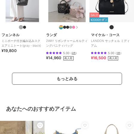
SALE
¥2000ｸｰﾎﾟﾝ
フェンネル
ランダ
マイケル・コース
ミニポーチ付き編み込みスク
2WAY リボンチャームキルティ
LANDON サッチェル ミディ
エアミニトート(gray・black)
ングバニティバッグ
アム
¥19,800
5.00
5.00
（
2件
）
（
1件
）
¥14,960
¥16,500
再入荷
再入荷
もっとみる
あなたへのおすすめアイテム