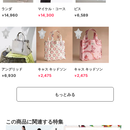
ランダ
マイケル・コース
ビス
14,960
14,300
6,589
￥
￥
￥
アングリッド
キャス キッドソン
キャス キッドソン
6,930
2,475
2,475
￥
￥
￥
もっとみる
この商品に関連する特集