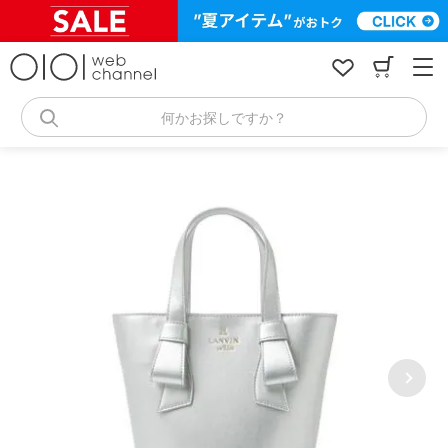
コ
ン
テ
ン
ツ
へ
何かお探しですか？
ス
キ
ッ
プ