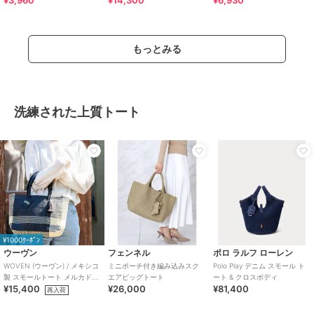
もっとみる
洗練された上質トート
¥1000ｸｰﾎﾟﾝ
ウーヴン
フェンネル
ポロ ラルフ ローレン
WOVEN (ウーヴン) / メキシコ
ミニポーチ付き編み込みスク
Polo Play デニム スモール ト
製 スモールトート メルカドバ
エアビッグトート
ート & クロスボディ
¥15,400
¥26,000
¥81,400
ッグ かごバッグ
再入荷