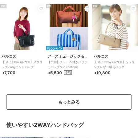
PR
PR
PR
¥500ｸｰﾎﾟﾝ
バルコス
アースミュージック＆エコロジー
バルコス
【BARCOS/バルコス】メタリ
【予約】チャーム付きパファ
【BARCOS/バルコス】シュリ
ック2wayハンドバッグ
ーバッグM／Zootopia
ンクレザー横長バッグ
7,700
5,500
19,800
予約
¥
¥
¥
もっとみる
使いやすい2WAYハンドバッグ