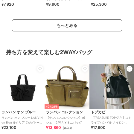
¥7,920
¥9,900
¥25,300
ッグ
もっとみる
持ち方を変えて楽しむ2WAYバッグ
40%OFF
ランバン オン ブルー
ランバン コレクション
トプカピ
ランバン オン ブルー LANVIN
【ランバンコレクション】ポ
【TREASURE TOPKAPI】スト
en Bleu ルクリア 2WAYトート
シェ ２ＷＡＹミニバッグ
ライプハンドル ナイロン
¥23,100
¥13,860
¥17,600
バッグ
2way トートバッグ A4対応
再入荷