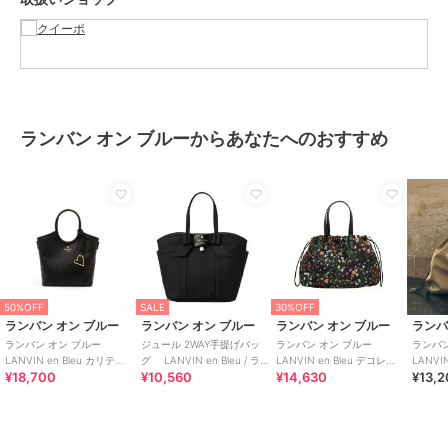
成繊維
商品のお取り扱い方法
原産国
中国
ランバン オン ブルーからあなたへのおすすめ
50%OFF
SALE
30%OFF
ランバン オン ブルー
ランバン オン ブルー
ランバン オン ブルー
ランバ
ランバン オン ブルー
ジュール 2WAY手提げバッ
ランバン オン ブルー
ランバン
LANVIN en Bleu カリテ
グ LANVIN en Bleu / ラン
LANVIN en Bleu デコレ
LANVI
¥18,700
¥10,560
¥14,630
¥13,
2WAYハンドバッグ
バンオンブルー
2WAYハンドバッグ
2way