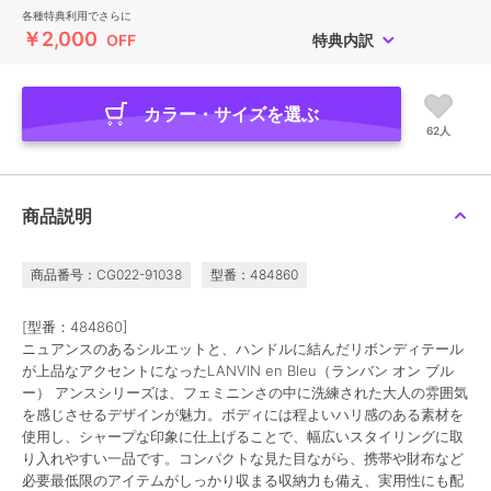
各種特典利用でさらに
￥2,000
OFF
特典内訳
カラー・サイズを選ぶ
62人
商品説明
商品番号：CG022-91038
型番：484860
[型番：484860]
ニュアンスのあるシルエットと、ハンドルに結んだリボンディテール
が上品なアクセントになったLANVIN en Bleu（ランバン オン ブル
ー） アンスシリーズは、フェミニンさの中に洗練された大人の雰囲気
を感じさせるデザインが魅力。ボディには程よいハリ感のある素材を
使用し、シャープな印象に仕上げることで、幅広いスタイリングに取
り入れやすい一品です。コンパクトな見た目ながら、携帯や財布など
必要最低限のアイテムがしっかり収まる収納力も備え、実用性にも配