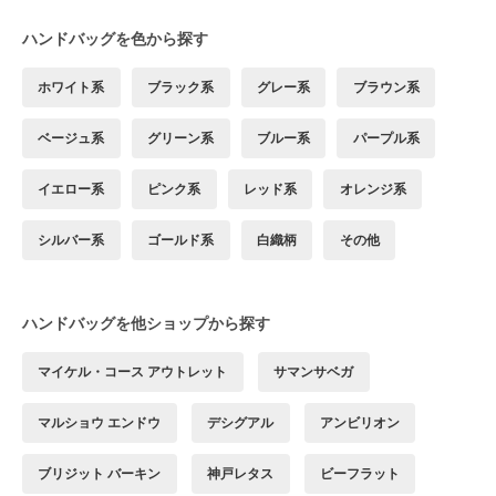
ハンドバッグを色から探す
ホワイト系
ブラック系
グレー系
ブラウン系
ベージュ系
グリーン系
ブルー系
パープル系
イエロー系
ピンク系
レッド系
オレンジ系
シルバー系
ゴールド系
白織柄
その他
ハンドバッグを他ショップから探す
マイケル・コース アウトレット
サマンサベガ
マルショウ エンドウ
デシグアル
アンビリオン
ブリジット バーキン
神戸レタス
ビーフラット