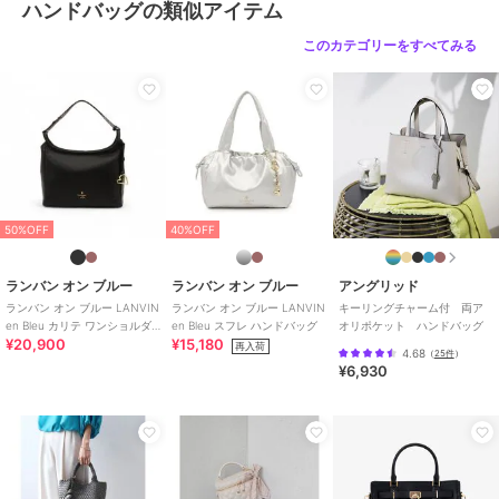
ハンドバッグの類似アイテム
このカテゴリーをすべてみる
50%OFF
40%OFF
ランバン オン ブルー
ランバン オン ブルー
アングリッド
ランバン オン ブルー LANVIN
ランバン オン ブルー LANVIN
キーリングチャーム付 両ア
en Bleu カリテ ワンショルダ
en Bleu スフレ ハンドバッグ
オリポケット ハンドバッグ
¥20,900
¥15,180
ーバッグ
再入荷
4.68
（
25件
）
¥6,930