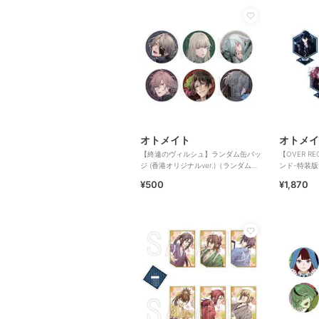
オトメイト
オトメイ
【終遠のヴィルシュ】ランダム缶バッ
【OVER R
ジ (香港オリジナルver.)（ランダム全
ンド-特装版v
6種）
¥500
¥1,870