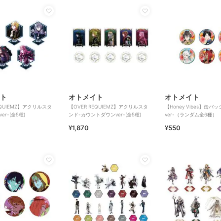
ト
オトメイト
オトメイト
EQUIEMZ】アクリルスタ
【OVER REQUIEMZ】アクリルスタ
【Honey Vibes】缶バ
er-(全5種)
ンド-カウントダウンver-(全5種)
ver-（ランダム全6種）
¥1,870
¥550