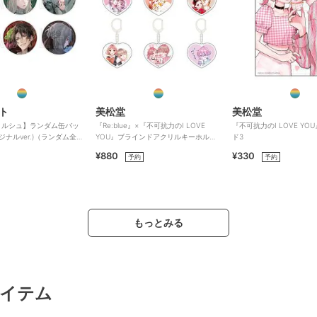
ト
美松堂
美松堂
ィルシュ】ランダム缶バッ
『Re:blue』×『不可抗力のI LOVE
『不可抗力のI LOVE Y
ジナルver.)（ランダム全6
YOU』ブラインドアクリルキーホルダ
ド3
ー（全6種）
¥880
¥330
予約
予約
もっとみる
イテム