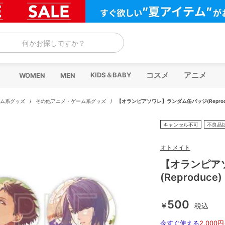
何かお探しですか？
コスメ
アニメ
KIDS＆BABY
WOMEN
MEN
ム系グッズ
/
その他アニメ・ゲーム系グッズ
/
【オランピアソワレ】ランダム缶バッジ(Reprod
キャンセル不可
不良品
オトメイト
【オランピア
(Reprodu
500
￥
税込
今すぐ使える
2,000円