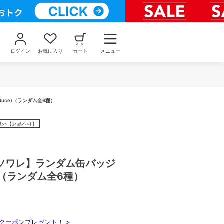
ログイン
お気に入り
カート
メニュー
uce)（ランダム全6種）
以外【返品不可】
ソワレ】ランダム缶バッジ
ce)（ランダム全6種）
クーポンプレゼント！ >