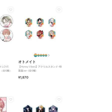
オトメイト
 LOVE
【Honey Vibes】アクリルスタンド-特
ジ（全6種）
装版ver-(全6種)
¥1,870