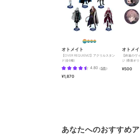
オトメイト
オトメイ
【OVER REQUIEMZ】アクリルスタン
【終遠のヴ
ド(全6種)
ジ (香港オリ
種）
4.80
（
5件
）
¥500
¥1,870
あなたへのおすすめア