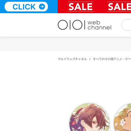
コ
ン
テ
ン
ツ
へ
ス
キ
ッ
プ
マルイウェブチャネル
/
すべてのその他アニメ・ゲー