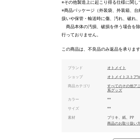
※その他製造上に起こり得る仕様に関し
※商品パッケージ（外装袋、外装箱、台
扱いや保管・輸送時に傷、汚れ、破れ
商品本体の汚損、破損を伴う場合を除
行っておりません。
この商品は、不良品のみ返品を承りま
ブランド
オトメイト
ショップ
オトメイトストアW
商品カテゴリ
すべてのその他ア
系グッズ
カラー
**
サイズ
**
素材
ブリキ、紙、PP
商品のお取り扱い