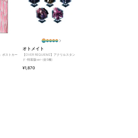
オトメイト
OU』ポストカー
【OVER REQUIEMZ】アクリルスタン
ド-特装版ver-(全5種)
¥1,870