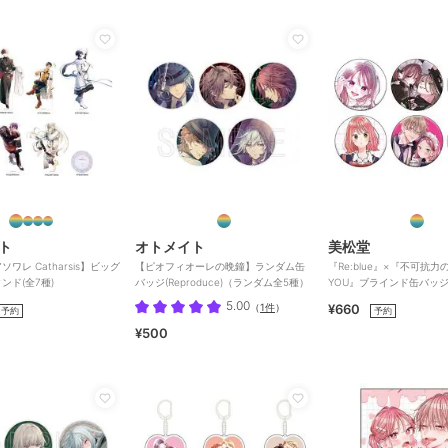
ト
オトメイト
美松堂
ワレ Catharsis】ビッグ
【ピオフィオーレの晩鐘】ランダム缶
『Re:blue』×『不可抗力のI
ンド(全7種)
バッジ(Reproduce)（ランダム全5種）
YOU』ブラインド缶バッ
5.00
（
1件
）
¥660
予約
予約
¥500