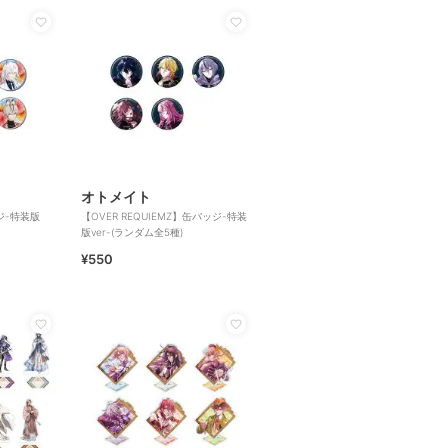
オトメイト
ッジ-特装版
【OVER REQUIEMZ】缶バッジ-特装
版ver-(ランダム全5種)
¥550