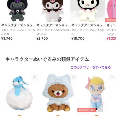
期間限定
キャラクターズショップ ラフラフ
キャラクターズショップ ラフラフ
キャラクターズショップ ラフラフ
クロミ ぬいぐるみS ノワール
クロミ ぬいぐるみS Mocchi-
クロミ ぬいぐるみ2L ほわほ
メゾピ
小悪魔
Mocchi-
わ
Bapp
¥3,740
¥2,750
¥18,700
¥1,32
After s
キャラクターぬいぐるみの類似アイテム
このカテゴリーをすべてみる
期間限定SALE