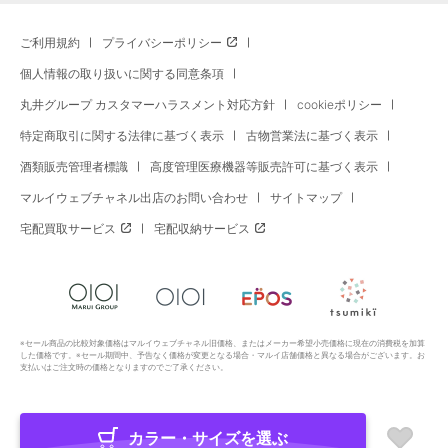
ご利用規約
プライバシーポリシー
個人情報の取り扱いに関する同意条項
丸井グループ カスタマーハラスメント対応方針
cookieポリシー
特定商取引に関する法律に基づく表示
古物営業法に基づく表示
酒類販売管理者標識
高度管理医療機器等販売許可に基づく表示
マルイウェブチャネル出店のお問い合わせ
サイトマップ
宅配買取サービス
宅配収納サービス
※セール商品の比較対象価格はマルイウェブチャネル旧価格、またはメーカー希望小売価格に現在の消費税を加算
した価格です。※セール期間中、予告なく価格が変更となる場合・マルイ店舗価格と異なる場合がございます。お
支払いはご注文時の価格となりますのでご了承ください。
カラー・サイズを選ぶ
Copyright All Rights Reserved. MARUI Co., Ltd