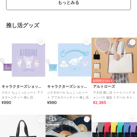
もっとみる
推し活グッズ
期間限定SALE
キャラクターズショップ ラフラフ
キャラクターズショップ ラフラフ
アルトローズ
クロミ ちょこっとシート アフ
シナモロール ちょこっとシー
ヲタ活 推し活 トートバッグ キ
タヌーンティー 推し活
ト アフタヌーンティー 推し活
ャンバス 遠征 トラベル キャリ
¥990
¥990
¥2,365
ーオン