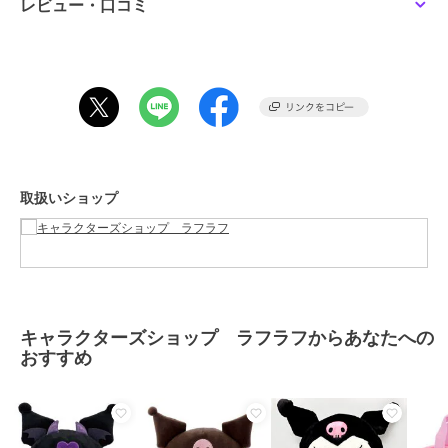
レビュー・口コミ
この商品は、不良品のみ返品を承ります
ブランド
キャラクターズショップ ラフラ
フ
ショップ
キャラクターズショップ ラフラ
フ
商品カテゴリ
すべてのキャラクターぬいぐるみ
／
キャラクターぬいぐるみ
取扱いショップ
性別タイプ
レディース
すべてのキャラクターぬいぐるみ
／
キャラクターぬいぐるみ
メンズ
すべてのキャラクターぬいぐるみ
／
キャラクターぬいぐるみ
キャラクターズショップ ラフラフからあなたへの
カラー
＊＊
おすすめ
サイズ
★★