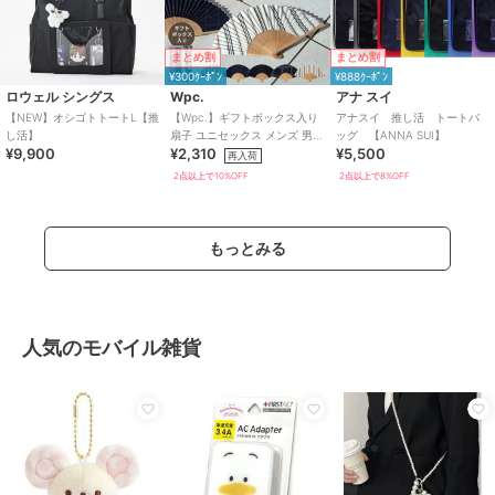
まとめ割
まとめ割
¥300ｸｰﾎﾟﾝ
¥888ｸｰﾎﾟﾝ
ロウェル シングス
Wpc.
アナ スイ
【NEW】オシゴトトートL【推
【Wpc.】ギフトボックス入り
アナスイ 推し活 トートバ
し活】
扇子 ユニセックス メンズ 男性
ッグ 【ANNA SUI】
¥9,900
¥2,310
¥5,500
プレゼント ギフト 扇子 うちわ
再入荷
2点以上で10%OFF
2点以上で8%OFF
もっとみる
人気のモバイル雑貨