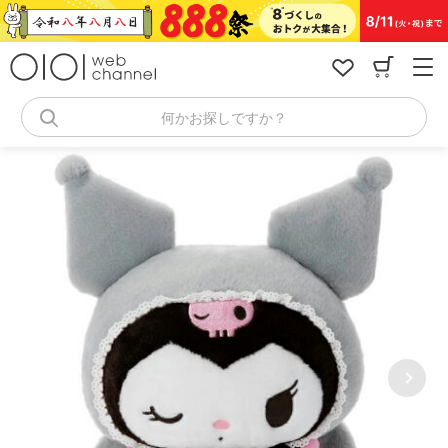
コ
ン
テ
ン
ツ
へ
何かお探しですか？
ス
キ
ッ
プ