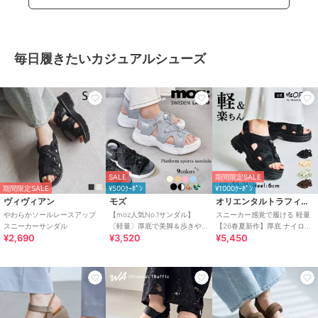
毎日履きたいカジュアルシューズ
SALE
期間限定SALE
期間限定SALE
¥500ｸｰﾎﾟﾝ
¥1000ｸｰﾎﾟﾝ
ヴィヴィアン
モズ
オリエンタルトラフィック
やわらかソールレースアップ
【moz人気No.1サンダル】
スニーカー感覚で履ける 軽量
スニーカーサンダル
〔軽量〕厚底で美脚＆歩きや
【26春夏新作】厚底 ナイロン
¥2,690
¥3,520
¥5,450
すい！疲れにくいフィット感
スポーツサンダル /OT3232
のスポーツサンダル