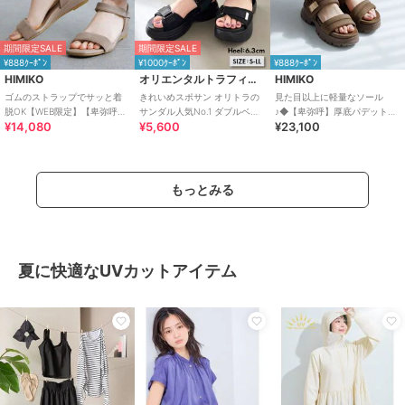
期間限定SALE
期間限定SALE
¥888ｸｰﾎﾟﾝ
¥1000ｸｰﾎﾟﾝ
¥888ｸｰﾎﾟﾝ
HIMIKO
オリエンタルトラフィック
HIMIKO
ゴムのストラップでサッと着
きれいめスポサン オリトラの
見た目以上に軽量なソール
脱OK【WEB限定】【卑弥呼
サンダル人気No.1 ダブルベル
♪◆【卑弥呼】厚底パデットサ
¥14,080
¥5,600
¥23,100
26SS】ゴムストラップサンダ
ト スポーツサンダル /42207
ンダル/661201
ル/661250
もっとみる
夏に快適なUVカットアイテム