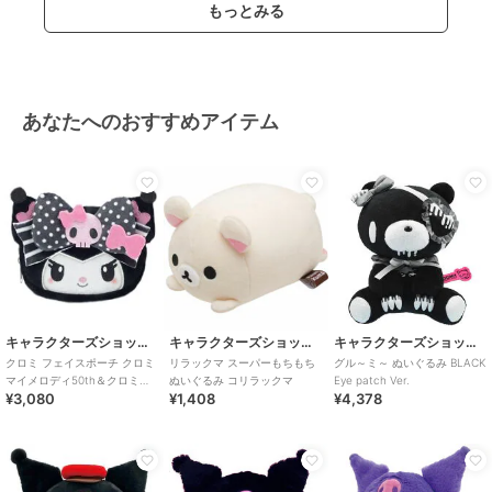
もっとみる
あなたへのおすすめアイテム
キャラクターズショップ ラフラフ
キャラクターズショップ ラフラフ
キャラクターズショップ ラフラフ
クロミ フェイスポーチ クロミ
リラックマ スーパーもちもち
グル～ミ～ ぬいぐるみ BLACK
マイメロディ50th＆クロミ
ぬいぐるみ コリラックマ
Eye patch Ver.
¥3,080
¥1,408
¥4,378
20th