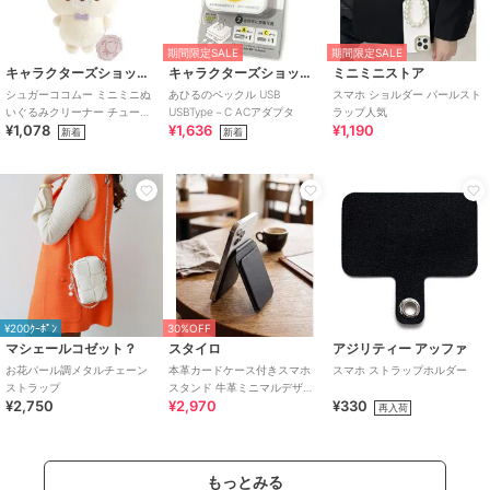
期間限定SALE
期間限定SALE
キャラクターズショップ ラフラフ
キャラクターズショップ ラフラフ
ミニミニストア
シュガーココムー ミニミニぬ
あひるのペックル USB
スマホ ショルダー パールスト
いぐるみクリーナー チューポ
USBType－C ACアダプタ
ラップ人気
¥1,078
¥1,636
¥1,190
ップキャンディ ローリー
新着
新着
¥200ｸｰﾎﾟﾝ
30%OFF
マシェールコゼット？
スタイロ
アジリティー アッファ
お花パール調メタルチェーン
本革カードケース付きスマホ
スマホ ストラップホルダー
ストラップ
スタンド 牛革ミニマルデザイ
¥2,750
¥2,970
¥330
ン
再入荷
もっとみる