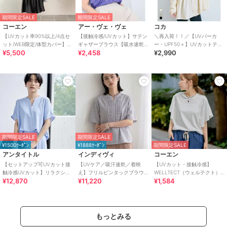
期間限定SALE
期間限定SALE
コーエン
アー・ヴェ・ヴェ
コカ
【UVカット率90%以上/4点セ
【接触冷感/UVカット】サテン
＼再入荷！！／【UVパーカ
ット/WEB限定/体型カバー】シ
ギャザーブラウス【吸水速乾/
ー・UPF50＋】UVカットティ
¥5,500
¥2,458
¥2,990
ュシュ付きアソートスイムウ
イージーケア】
アードパーカー 全4色
エア（イン
期間限定SALE
期間限定SALE
¥1500ｸｰﾎﾟﾝ
¥1888ｸｰﾎﾟﾝ
期間限定SALE
アンタイトル
インディヴィ
コーエン
【セットアップ可UVカット接
【UVケア／吸汗速乾／着映
【UVカット・接触冷感】
触冷感UVカット】リラクシー
え】フリルピンタックブラウ
WELLTECT（ウェルテクト）
¥12,870
¥11,220
¥1,584
キーVネックブラウス
ス
USAコットン フレアスリーブ
Tシャツ（イ
もっとみる