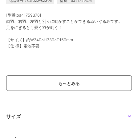
商品番号：CG022-82306
型番：oa41759376
[型番:oa41759376]
両羽、右羽、左羽と別々に動かすことができるぬいぐるみです。
足をにぎると可愛く羽が動く！
【サイズ】約W240×H330×D150mm
【仕 様】電池不要
【価格改定のお知らせ】
こちらの商品は価格改定を実施させていただきます。
お届けする商品についているタグが旧価格の場合がございますが
現在表示されているサイト表示価格が正しい販売価格です｡
予めご了承いただきますよう､お願い申し上げます｡
※画像はあくまでも商品イメージになります。
サイズ
実際の商品と色や仕様が異なる場合がありますので、予め御了承くだ
さい。