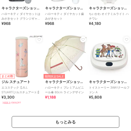
キャラクターズショップ ラフラフ
キャラクターズショップ ラフラフ
キャラクターズショップ ラフラフ
ハローキティ ダイヤカットは
ハローキティ ダイヤカット歯
ちいかわ オイテミルライト ハ
みがきセット グランジギャル
みがきセット
チワレ
¥968
¥968
¥4,180
ラブギャルモード
まとめ割
期間限定SALE
ジル スチュアート
キャラクターズショップ ラフラフ
キャラクターズショップ ラフラフ
エコステック【JILL
ハローキティ プレミアムビニ
トイストーリー 3WAYクールフ
STUART(ジルスチュアート)】
ール傘 60cm ラインデザイン
ァン A
¥3,300
¥1,188
¥5,808
3点以上で8%OFF
もっとみる