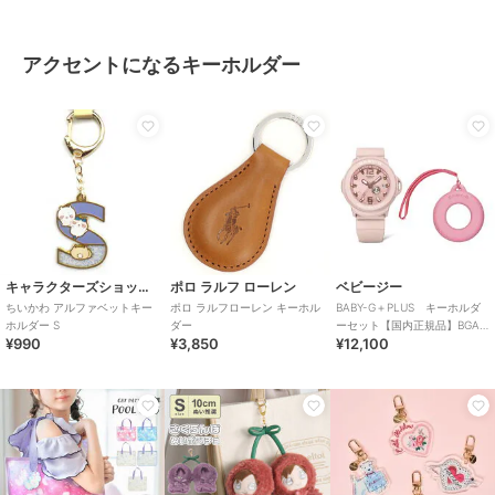
アクセントになるキーホルダー
キャラクターズショップ ラフラフ
ポロ ラルフ ローレン
ベビージー
ちいかわ アルファベットキー
ポロ ラルフローレン キーホル
BABY-G＋PLUS キーホルダ
ホルダー S
ダー
ーセット【国内正規品】BGA-
¥990
¥3,850
¥12,100
15K-4AJR