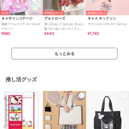
SALE
期間限定SALE
期間限定SALE
キャサリンコテージ
アルトローズ
キャス キッドソン
猫柄プールバッグ+キーホルダ
推し活 ぬいぐるみ ぬい活 ぬい
アクリルキーホルダー Barney
ーセット
服 10cmぬい ポンチョ さくら
¥985
¥440
¥1,782
んぼ チェリー キーホルダー
もっとみる
推し活グッズ