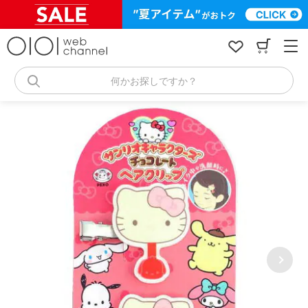
コ
ン
テ
ン
ツ
へ
何かお探しですか？
ス
キ
ッ
プ