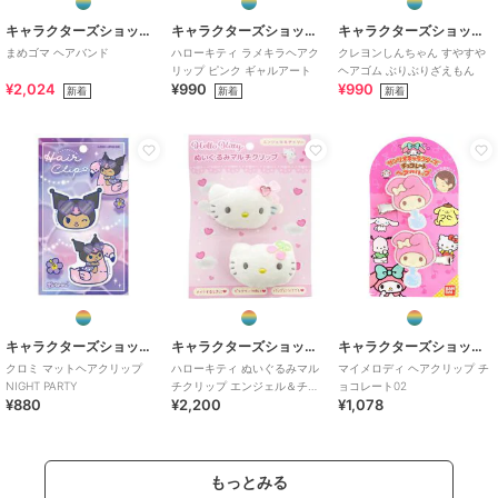
キャラクターズショップ ラフラフ
キャラクターズショップ ラフラフ
キャラクターズショップ ラフラフ
まめゴマ ヘアバンド
ハローキティ ラメキラヘアク
クレヨンしんちゃん すやすや
リップ ピンク ギャルアート
ヘアゴム ぶりぶりざえもん
¥2,024
¥990
¥990
新着
新着
新着
キャラクターズショップ ラフラフ
キャラクターズショップ ラフラフ
キャラクターズショップ ラフラフ
クロミ マットヘアクリップ
ハローキティ ぬいぐるみマル
マイメロディ ヘアクリップ チ
NIGHT PARTY
チクリップ エンジェル＆チェ
ョコレート02
¥880
¥2,200
¥1,078
リー
もっとみる