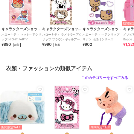
期間限定
キャラクターズショップ ラフラフ
キャラクターズショップ ラフラフ
キャラクターズショップ ラフラフ
ハローキティ マットヘアクリ
ハローキティ ラメキラヘアク
ハローキティ ヘアクリップ
メゾピ
ップ NIGHT PARTY
リップ ブラウン ギャルアー
リボン 日焼けシリーズ
Bapp
¥880
¥990
¥902
¥1,32
ト
After s
新着
新着
衣類・ファッションの類似アイテム
このカテゴリーをすべてみる
期間限定SALE
期間限定SALE