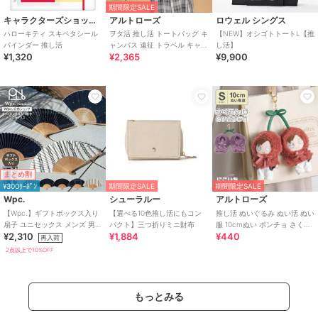
期間限定SALE
キャラクターズショップ ラフラフ
アルトローズ
ロウェル シングス
ハローキティ スキペタシール
ヲタ活 推し活 トートバッグ キ
【NEW】オシゴトトートL【推
バインダー 推し活
ャンバス 遠征 トラベル キャリ
し活】
¥1,320
¥2,365
¥9,900
ーオン
まとめ割
¥300ｸｰﾎﾟﾝ
期間限定SALE
期間限定SALE
Wpc.
シューラルー
アルトローズ
【Wpc.】ギフトボックス入り
【選べる10色推し活にもコン
推し活 ぬいぐるみ ぬい活 ぬい
扇子 ユニセックス メンズ 男性
パクト】三つ折りミニ財布
服 10cmぬい ポンチョ さくら
¥2,310
¥1,884
¥440
プレゼント ギフト 扇子 うちわ
んぼ チェリー キーホルダー
再入荷
2点以上で10%OFF
もっとみる