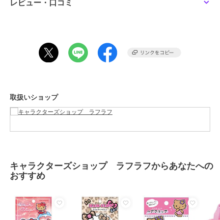
レビュー・口コミ
この商品は、不良品のみ返品を承ります
ブランド
キャラクターズショップ ラフラ
フ
ショップ
キャラクターズショップ ラフラ
フ
商品カテゴリ
すべての衣類・ファッション
／
衣類・ファッション
取扱いショップ
性別タイプ
レディース
すべての衣類・ファッション
／
衣類・ファッション
メンズ
すべての衣類・ファッション
／
衣類・ファッション
キャラクターズショップ ラフラフからあなたへの
カラー
＊＊
おすすめ
サイズ
★★