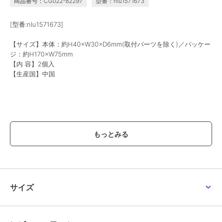
商品番号：CG022-82297
型番：nlu1571673
[型番:nlu1571673]
【サイズ】本体：約H40×W30×D6mm(取付パーツを除く)／パッケー
ジ：約H170×W75mm
【内 容】2個入
【生産国】中国
【価格改定のお知らせ】
こちらの商品は価格改定を実施させていただきます。
お届けする商品についているタグが旧価格の場合がございますが
現在表示されているサイト表示価格が正しい販売価格です｡
予めご了承いただきますよう､お願い申し上げます｡
※画像はあくまでも商品イメージになります。
サイズ
実際の商品と色や仕様が異なる場合がありますので、予め御了承くだ
さい。