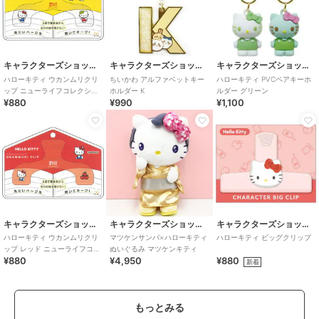
キャラクターズショップ ラフラフ
キャラクターズショップ ラフラフ
キャラクターズショップ ラフラフ
ハローキティ ウカンムリクリ
ちいかわ アルファベットキー
ハローキティ PVCペアキーホ
ップ ニューライフコレクショ
ホルダー K
ルダー グリーン
¥880
¥990
¥1,100
ン
キャラクターズショップ ラフラフ
キャラクターズショップ ラフラフ
キャラクターズショップ ラフラフ
ハローキティ ウカンムリクリ
マツケンサンバ×ハローキティ
ハローキティ ビッグクリップ
ップ レッド ニューライフコレ
ぬいぐるみ マツケンキティ
¥880
¥4,950
¥880
クション
新着
もっとみる