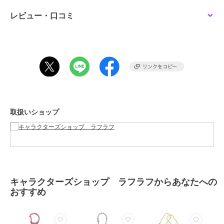
この商品は、不良品のみ返品を承ります
レビュー・口コミ
ブランド
キャラクターズショップ ラフラ
フ
ショップ
キャラクターズショップ ラフラ
フ
商品カテゴリ
すべてのストラップ・キーホルダ
ー
／
ストラップ・キーホルダー
性別タイプ
レディース
取扱いショップ
すべてのストラップ・キーホルダ
ー
／
ストラップ・キーホルダー
メンズ
すべてのストラップ・キーホルダ
ー
／
ストラップ・キーホルダー
カラー
＊＊
キャラクターズショップ ラフラフからあなたへの
サイズ
★★
おすすめ