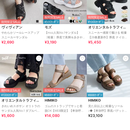
期間限定SALE
期間限定SALE
期間限定SALE
¥500ｸｰﾎﾟﾝ
¥1000ｸｰﾎﾟﾝ
ヴィヴィアン
モズ
オリエンタルトラフィック
やわらかソールレースアップ
【moz人気No.1サンダル】
スニーカー感覚で履ける 軽量
スニーカーサンダル
〔軽量〕厚底で美脚＆歩きや
【26春夏新作】厚底 ナイロン
¥2,690
¥3,190
¥5,450
すい！疲れにくいフィット感
スポーツサンダル /OT3232
のスポーツサンダル
期間限定SALE
期間限定SALE
¥1000ｸｰﾎﾟﾝ
¥888ｸｰﾎﾟﾝ
¥888ｸｰﾎﾟﾝ
オリエンタルトラフィック
HIMIKO
HIMIKO
きれいめスポサン オリトラの
ゴムのストラップでサッと着
見た目以上に軽量なソール
サンダル人気No.1 ダブルベル
脱OK【WEB限定】【卑弥呼
♪◆【卑弥呼】厚底パデットサ
¥5,600
¥14,080
¥23,100
ト スポーツサンダル /42207
26SS】ゴムストラップサンダ
ンダル/661201
ル/661250