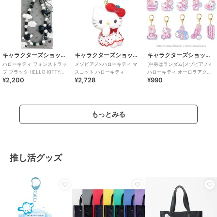
キャラクターズショップ ラフラフ
キャラクターズショップ ラフラフ
キャラクターズショップ ラフラフ
ハローキティ フォンストラッ
メゾピアノ×ハローキティ マ
[中身はランダム]メゾピアノ×
プ ブラック HELLO KITTY
スコット ハローキティ
ハローキティ オーロラアクリ
¥2,200
¥2,728
¥990
BLACK ANGEL
ルキーホルダーVol.2
もっとみる
推し活グッズ