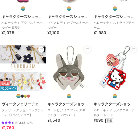
キャラクターズショップ ラフラフ
キャラクターズショップ ラフラフ
キャラクターズショップ ラフラフ
ハローキティ アクリルキーホ
マイメロディ カプセルキーホ
ハローキティ ストラップチャ
ルダー 日焼け
ルダー
ーム
¥1,078
¥1,100
¥1,980
SALE
¥200ｸｰﾎﾟﾝ
ヴィータフェリーチェ
キャラクターズショップ ラフラフ
キャラクターズショップ ラフラフ
フラワー×タッセルバッグチャ
ズートピア ミニフェイスキー
ハローキティ ラメタグキーホ
ーム【aroco/アロコ】
ホルダー パウバート
ルダー レッド
¥1,540
¥990
新着
3.66
（
3件
）
¥1,760