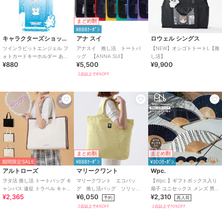
まとめ割
¥888ｸｰﾎﾟﾝ
キャラクターズショップ ラフラフ
アナ スイ
ロウェル シングス
ツインラビットエンジェル フ
アナスイ 推し活 トートバ
【NEW】オシゴトトートL【推
ォトカードキーホルダー あつ
ッグ 【ANNA SUI】
し活】
¥880
¥5,500
¥9,900
めてカードアイテム 推し活グ
ッズ
2点以上で8%OFF
まとめ割
まとめ割
期間限定SALE
¥888ｸｰﾎﾟﾝ
¥300ｸｰﾎﾟﾝ
アルトローズ
マリークワント
Wpc.
ヲタ活 推し活 トートバッグ キ
マリークワント エコバッ
【Wpc.】ギフトボックス入り
ャンバス 遠征 トラベル キャリ
グ 推し活バッグ ソリッ
扇子 ユニセックス メンズ 男性
¥2,365
¥6,050
¥2,310
ーオン
ド 【MARY QUANT】
プレゼント ギフト 扇子 うちわ
予約
再入荷
2点以上で8%OFF
2点以上で10%OFF