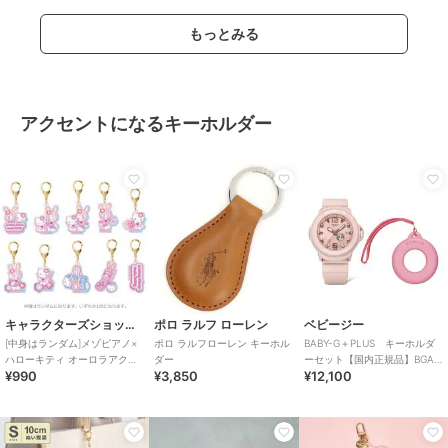
もっとみる
アクセントになるキーホルダー
キャラクターズショップ ラフラフ
ポロ ラルフ ローレン
ベビージー
[中身はランダム]メゾピアノ×
ポロ ラルフローレン キーホル
BABY-G＋PLUS キーホルダ
ハローキティ オーロラアクリ
ダー
ーセット【国内正規品】BGA-
¥990
¥3,850
¥12,100
ルキーホルダーVol.2
15K-4AJR