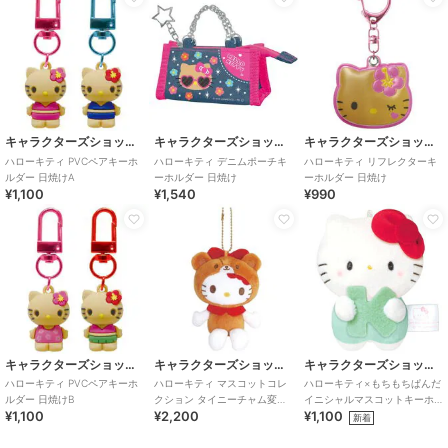
キャラクターズショップ ラフラフ
キャラクターズショップ ラフラフ
キャラクターズショップ ラフラフ
ハローキティ PVCペアキーホ
ハローキティ デニムポーチキ
ハローキティ リフレクターキ
ルダー 日焼けA
ーホルダー 日焼け
ーホルダー 日焼け
¥1,100
¥1,540
¥990
キャラクターズショップ ラフラフ
キャラクターズショップ ラフラフ
キャラクターズショップ ラフラフ
ハローキティ PVCペアキーホ
ハローキティ マスコットコレ
ハローキティ×もちもちぱんだ
ルダー 日焼けB
クション タイニーチャム変身
イニシャルマスコットキーホ
¥1,100
¥2,200
¥1,100
BR 50thアニバーサリー
ルダー Ｋ
新着