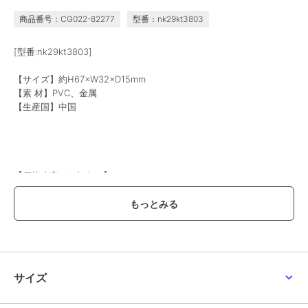
商品番号：CG022-82277
型番：nk29kt3803
[型番:nk29kt3803]
【サイズ】約H67×W32×D15mm
【素 材】PVC、金属
【生産国】中国
【価格改定のお知らせ】
こちらの商品は価格改定を実施させていただきます。
お届けする商品についているタグが旧価格の場合がございますが
現在表示されているサイト表示価格が正しい販売価格です｡
予めご了承いただきますよう､お願い申し上げます｡
※画像はあくまでも商品イメージになります。
実際の商品と色や仕様が異なる場合がありますので、予め御了承くだ
サイズ
さい。