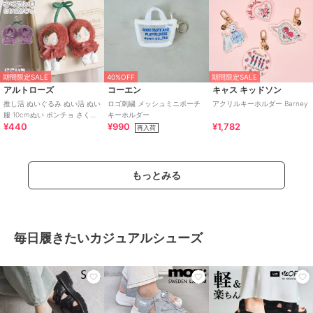
期間限定SALE
40%OFF
期間限定SALE
アルトローズ
コーエン
キャス キッドソン
推し活 ぬいぐるみ ぬい活 ぬい
ロゴ刺繍 メッシュミニポーチ
アクリルキーホルダー Barney
服 10cmぬい ポンチョ さくら
キーホルダー
¥440
¥990
¥1,782
んぼ チェリー キーホルダー
再入荷
もっとみる
毎日履きたいカジュアルシューズ