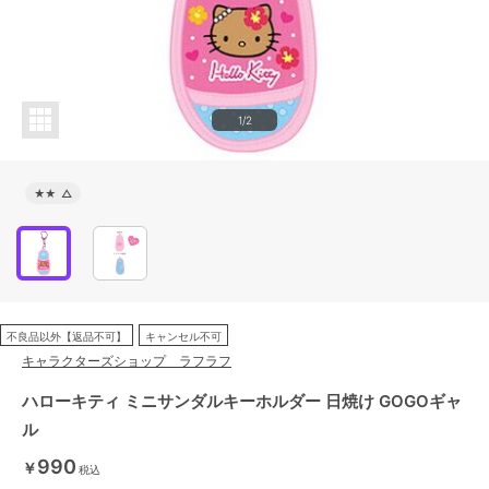
1/2
★★
△
不良品以外【返品不可】
キャンセル不可
キャラクターズショップ ラフラフ
ハローキティ ミニサンダルキーホルダー 日焼け GOGOギャ
ル
990
￥
税込