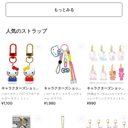
もっとみる
人気のストラップ
キャラクターズショップ ラフラフ
キャラクターズショップ ラフラフ
キャラクターズショップ ラフラフ
ハローキティ PVCペアキーホ
ハローキティ ストラップチャ
[中身はランダム]ハローキティ
ルダー キティ ミミィ
ーム カラフル
トレーディングマスコットス
¥1,100
¥1,980
¥990
トラップ