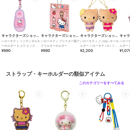
キャラクターズショップ ラフラフ
キャラクターズショップ ラフラフ
キャラクターズショップ ラフラフ
ハローキティ ミニサンダルキ
ハローキティ ブリスター風ア
ハローキティ ニコぬいキーホ
ハロー
ーホルダー ヒョウ ピンク
クリルキーホルダー
ルダー ハローキティ&ミミィ
ルダー
¥990
¥990
¥2,200
¥1,07
GOGOギャル
B
ストラップ・キーホルダーの類似アイテム
このカテゴリーをすべてみる