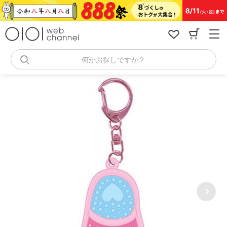
コ
ン
テ
ン
ツ
へ
何かお探しですか？
ス
キ
ッ
プ