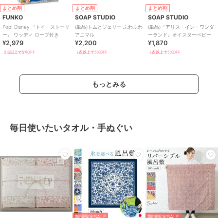
まとめ割
まとめ割
まとめ割
FUNKO
SOAP STUDIO
SOAP STUDIO
Pop! Disney 『トイ・ストーリ
(単品)トムとジェリー ふわふわ
(単品)『アリス・イン・ワンダ
ー』 ウッディ ロープ付き
アニマル
ーランド』オイスターベビー
¥2,979
¥2,200
¥1,870
2点以上で5%OFF
2点以上で5%OFF
2点以上で5%OFF
もっとみる
毎日使いたいタオル・手ぬぐい
期間限定SALE
期間限定SALE