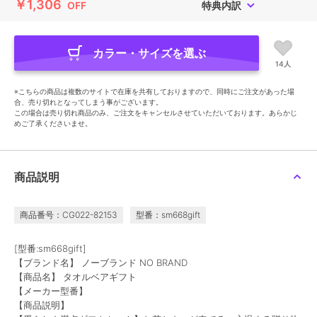
￥1,306
OFF
特典内訳
カラー・サイズを選ぶ
14人
※こちらの商品は複数のサイトで在庫を共有しておりますので、同時にご注文があった場
合、売り切れとなってしまう事がございます。
この場合は売り切れ商品のみ、ご注文をキャンセルさせていただいております。あらかじ
めご了承くださいませ。
商品説明
商品番号：CG022-82153
型番：sm668gift
[型番:sm668gift]
【ブランド名】 ノーブランド NO BRAND
【商品名】 タオルベアギフト
【メーカー型番】
【商品説明】