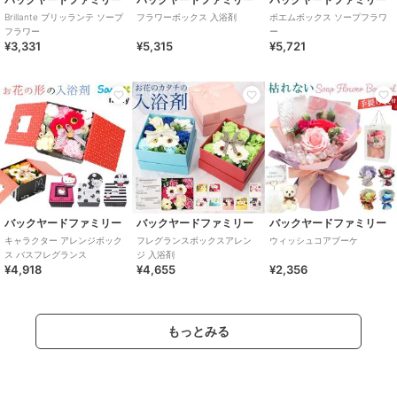
Brillante ブリッランテ ソープ
フラワーボックス 入浴剤
ポエムボックス ソープフラワ
フラワー
ー
¥3,331
¥5,315
¥5,721
バックヤードファミリー
バックヤードファミリー
バックヤードファミリー
キャラクター アレンジボック
フレグランスボックスアレン
ウィッシュコアブーケ
ス バスフレグランス
ジ 入浴剤
¥4,918
¥4,655
¥2,356
もっとみる