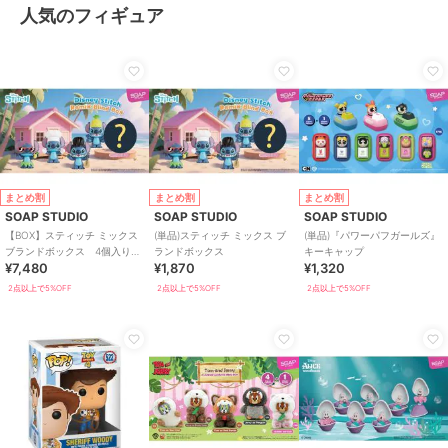
人気のフィギュア
まとめ割
まとめ割
まとめ割
SOAP STUDIO
SOAP STUDIO
SOAP STUDIO
【BOX】スティッチ ミックス
(単品)スティッチ ミックス ブ
(単品)『パワーパフガールズ』
ブランドボックス 4個入り
ランドボックス
キーキャップ
¥7,480
¥1,870
¥1,320
BOX
2点以上で5%OFF
2点以上で5%OFF
2点以上で5%OFF