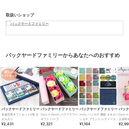
ることがあります。お取り扱いの際は、商品やパッケージなどに記載
されている品質表示、アテンションタグ、ご使用上の注意事項などを
取扱いショップ
必ずご確認下さい。本来の目的以外にはご使用にならないで下さい。
カメラやモニターの性質により、画像と実物の色の違いがある場合が
ございますのでご理解願います。
【ご利用シーン】
プレゼント 贈り物 ギフト お返し 引っ越し祝い 新生活 お祝い 内祝い
タオル ソープフラワー ギフト 通販 タオルベアギフト ハンドタオル
バックヤードファミリーからあなたへのおすすめ
ソープフラワーギフト 贈りもの 贈り物 贈物 かわいい 可愛い くま 熊
クマ ベア お祝い お礼 生活雑貨 生活用品 インテリア雑貨 日用品 お
しゃれ オシャレ
ブランド
バックヤードファミリー
ショップ
バックヤードファミリー
商品カテゴリ
ギフト用品
／
ギフトセット
バックヤードファミリー
バックヤードファミリー
バックヤードファミリー
バッ
カラー
ブルー、ピンク、イエロー、ホワ
名湯百景ギフトセット9包 タ
Days in Bloom バスフラワー
moku ハンカチ 通販 タオルハ
Days 
オル入り
ギフト ハーフ
ンカチ ブランド レディース
入浴剤
イト
¥2,431
¥2,321
¥1,164
¥2,9
メンズ 子供 キッズ ハンドタ
サイズ
ギフト
オル