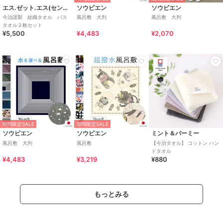
エス.ゼット.エス(センコーザッカスタジオ)
ソウビエン
ソウビエン
今治謹製 紋織タオル バス
風呂敷 大判
風呂敷 大判
タオル２枚セット
¥5,500
¥4,483
¥2,070
期間限定SALE
期間限定SALE
ソウビエン
ソウビエン
ミント＆バーミー
風呂敷 大判
風呂敷
【今治タオル】 コットン ハン
ドタオル
¥4,483
¥3,219
¥880
もっとみる