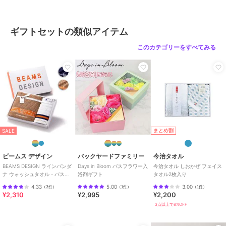
ギフトセットの類似アイテム
このカテゴリーをすべてみる
まとめ割
SALE
ビームス デザイン
バックヤードファミリー
今治タオル
BEAMS DESIGN ラインバンダ
Days in Bloom バスフラワー入
今治タオル しおかぜ フェイス
ナ ウォッシュタオル・バスタ
浴剤ギフト
タオル2枚入り
オル各1枚入り
4.33
5.00
3.00
（
3件
）
（
1件
）
（
1件
）
¥2,310
¥2,995
¥2,200
3点以上で8%OFF