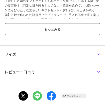
【愛らしさ満点ギフトセット】お花とクマが奏でる、心温まる贈り物
の新定番！【特別な日を彩る】大切な人へ感謝を込めて、お祝いシー
ンにもぴったりな愛らしいギフトセット♪【枯れない美しさが続く
花】石鹸で作られた観賞用ソープフラワーで、手入れ不要で長く楽し
める優れもの◎【ほどけば実用的なハンカチに】リボンをほどくとふ
わふわ肌触りのタオルハンカチに変身、飾って使える二役仕様〇【届
いた瞬間から喜ばれる】ギフトボックス入りで、そのまま渡せる特別
感のあるパッケージデザイン！
【素材】
[花]石けん
[タオル]ポリエステル80%、ナイロン20%
【生産国】 中国
サイズ
【サイズ】
【箱サイズ】
[縦]約14cm／[横]約14cm／[奥行]約7cm
【タオル】
レビュー・口コミ
[縦]約29cm／[横]約29cm
※サイズはメーカー公表サイズです。実際の商品とは多少の誤差が生
じる場合がございます。あらかじめご了承ください。
【重量】
約80g（※パッケージ込みの商品一式の重量です。）
【注意点】
長時間日光にあたったり、摩擦、水漏れなどによる色落ちや色移りす