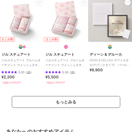
まとめ割
まとめ割
ジル スチュアート
ジル スチュアート
ディーン & デルーカ
ジルスチュアート ブルームオ
ジルスチュアート ブルームオ
DEAN & DELUCA ギフトカタ
ーナメント ウォッシュタオ
ーナメント ウォッシュタオ
ログ(ブックタイプ) パール-
¥9,900
ル・フェイスタオル各1枚入り
ル・フェイスタオル・バスタ
BC
5.00
5.00
（
2件
）
（
1件
）
オル各1枚入り
¥2,200
¥5,500
3点以上で8%OFF
3点以上で8%OFF
もっとみる
あなたへのおすすめアイテム