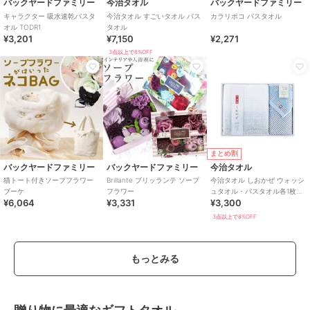
バックヤードファミリー
今治タオル
バックヤードファミリー
キャラクター 吸水速乾バスタ
今治タオル すごいタオル バス
カラリポコ バスタオル
オル TODR1
タオル
¥3,201
¥7,150
¥2,271
3点以上で8%OFF
まとめ割
バックヤードファミリー
バックヤードファミリー
今治タオル
猫トート付きソープフラワー
Brillante ブリッランテ ソープ
今治タオル しおかぜ ウォッシ
ブーケ
フラワー
ュタオル・バスタオル各1枚入
¥6,064
¥3,331
¥3,300
り
3点以上で8%OFF
もっとみる