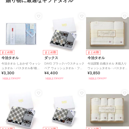
贈り物に最適なギフトタオル
まとめ割
まとめ割
まとめ割
今治タオル
ダックス
今治タオル
今治タオル しおかぜ ウォッシ
DAKS ブラックハウスチェック
今治謹製 白織タオル 木箱入り
ュタオル・バスタオル各1枚入
ベア ウォッシュタオル・フェ
ウォッシュタオル・バスタオ
¥3,300
¥4,400
¥3,850
り
イスタオル各2枚入り
ル各1枚入り SR23035
3点以上で8%OFF
3点以上で8%OFF
3点以上で8%OFF