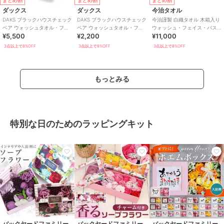
まとめ割
まとめ割
まとめ割
ダックス
ダックス
今治タオル
DAKS ブラックハウスチェック
DAKS ブラックハウスチェック
今治謹製 白織タオル 木箱入り
ベア ウォッシュタオル・フェ
ベア ウォッシュタオル・フェ
ウォッシュ・フェイス・バス
¥5,500
¥2,200
¥11,000
イスタオル・バスタオル各1枚
イスタオル各1枚入り
タオル各2枚入り SR23100
入り
3点以上で8%OFF
3点以上で8%OFF
3点以上で8%OFF
もっとみる
特別な日のためのラッピングキット
バックヤードファミリー
バックヤードファミリー
バックヤードファミリー