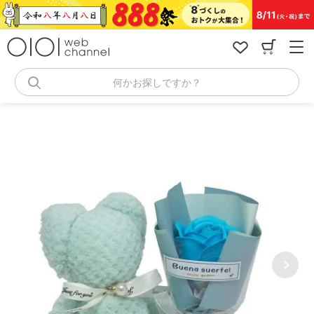
コ
ン
テ
ン
ツ
へ
何かお探しですか？
ス
キ
ッ
プ