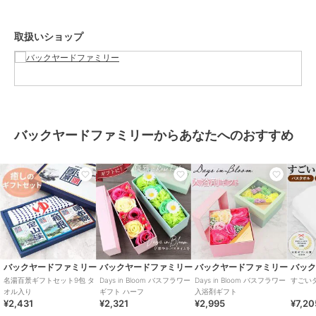
ることがあります。お取り扱いの際は、商品やパッケージなどに記載
されている品質表示、アテンションタグ、ご使用上の注意事項などを
取扱いショップ
必ずご確認下さい。本来の目的以外にはご使用にならないで下さい。
カメラやモニターの性質により、画像と実物の色の違いがある場合が
ございますのでご理解願います。
【ご利用シーン】
プレゼント 贈り物 ギフト お返し 引っ越し祝い 新生活 お祝い 内祝い
タオル ソープフラワー ギフト 通販 タオルベアギフト ハンドタオル
バックヤードファミリーからあなたへのおすすめ
ソープフラワーギフト 贈りもの 贈り物 贈物 かわいい 可愛い くま 熊
クマ ベア お祝い お礼 生活雑貨 生活用品 インテリア雑貨 日用品 お
しゃれ オシャレ
ブランド
バックヤードファミリー
ショップ
バックヤードファミリー
商品カテゴリ
ギフト用品
／
ギフトセット
バックヤードファミリー
バックヤードファミリー
バックヤードファミリー
バッ
カラー
ブルー、ピンク、イエロー、ホワ
名湯百景ギフトセット9包 タ
Days in Bloom バスフラワー
Days in Bloom バスフラワー
すごい
オル入り
ギフト ハーフ
入浴剤ギフト
イト
¥2,431
¥2,321
¥2,995
¥7,20
サイズ
ギフト