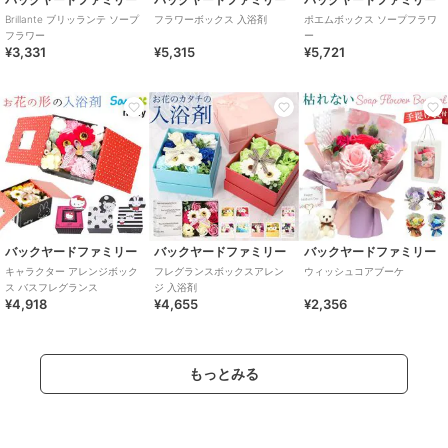
Brillante ブリッランテ ソープ
フラワーボックス 入浴剤
ポエムボックス ソープフラワ
フラワー
ー
¥3,331
¥5,315
¥5,721
バックヤードファミリー
バックヤードファミリー
バックヤードファミリー
キャラクター アレンジボック
フレグランスボックスアレン
ウィッシュコアブーケ
ス バスフレグランス
ジ 入浴剤
¥4,918
¥4,655
¥2,356
もっとみる