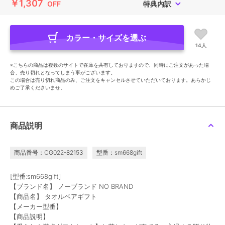
￥1,307
OFF
特典内訳
カラー・サイズを選ぶ
14人
※こちらの商品は複数のサイトで在庫を共有しておりますので、同時にご注文があった場
合、売り切れとなってしまう事がございます。
この場合は売り切れ商品のみ、ご注文をキャンセルさせていただいております。あらかじ
めご了承くださいませ。
商品説明
商品番号：CG022-82153
型番：sm668gift
[型番:sm668gift]
【ブランド名】 ノーブランド NO BRAND
【商品名】 タオルベアギフト
【メーカー型番】
【商品説明】