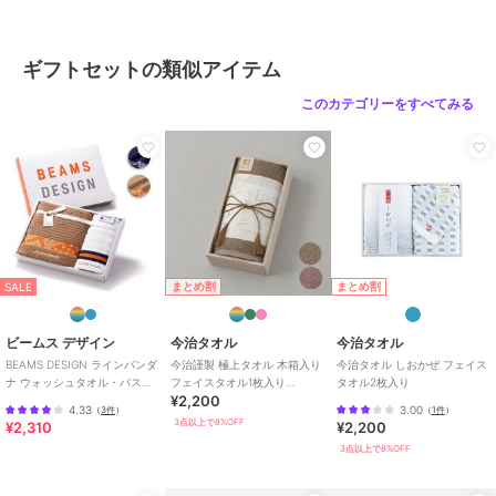
ギフトセットの類似アイテム
このカテゴリーをすべてみる
まとめ割
まとめ割
SALE
ビームス デザイン
今治タオル
今治タオル
BEAMS DESIGN ラインバンダ
今治謹製 極上タオル 木箱入り
今治タオル しおかぜ フェイス
ナ ウォッシュタオル・バスタ
フェイスタオル1枚入り
タオル2枚入り
¥2,200
オル各1枚入り
GK22020
4.33
3.00
（
3件
）
（
1件
）
3点以上で8%OFF
¥2,310
¥2,200
3点以上で8%OFF