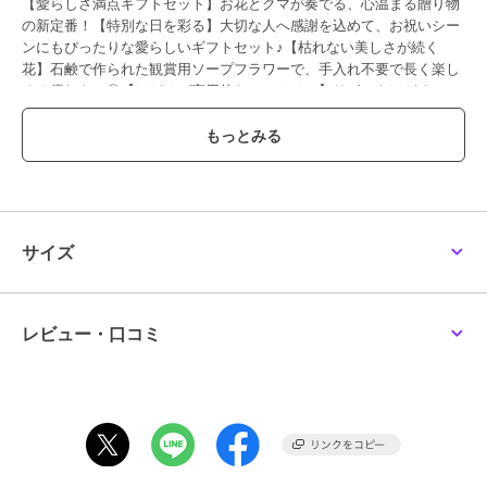
【愛らしさ満点ギフトセット】お花とクマが奏でる、心温まる贈り物
の新定番！【特別な日を彩る】大切な人へ感謝を込めて、お祝いシー
ンにもぴったりな愛らしいギフトセット♪【枯れない美しさが続く
花】石鹸で作られた観賞用ソープフラワーで、手入れ不要で長く楽し
める優れもの◎【ほどけば実用的なハンカチに】リボンをほどくとふ
わふわ肌触りのタオルハンカチに変身、飾って使える二役仕様〇【届
いた瞬間から喜ばれる】ギフトボックス入りで、そのまま渡せる特別
感のあるパッケージデザイン！
【素材】
[花]石けん
[タオル]ポリエステル80%、ナイロン20%
【生産国】 中国
サイズ
【サイズ】
【箱サイズ】
[縦]約14cm／[横]約14cm／[奥行]約7cm
【タオル】
レビュー・口コミ
[縦]約29cm／[横]約29cm
※サイズはメーカー公表サイズです。実際の商品とは多少の誤差が生
じる場合がございます。あらかじめご了承ください。
【重量】
約80g（※パッケージ込みの商品一式の重量です。）
【注意点】
長時間日光にあたったり、摩擦、水漏れなどによる色落ちや色移りす