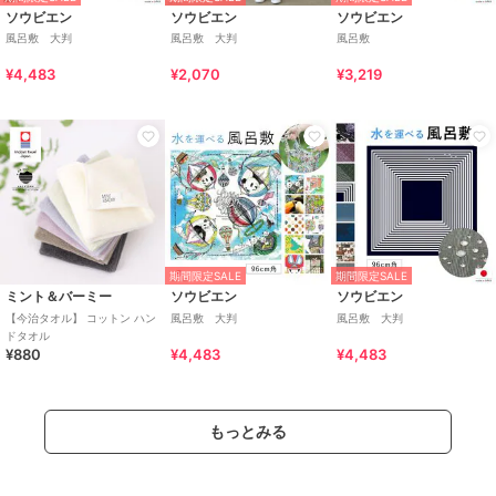
ソウビエン
ソウビエン
ソウビエン
風呂敷 大判
風呂敷 大判
風呂敷
¥4,483
¥2,070
¥3,219
期間限定SALE
期間限定SALE
ミント＆バーミー
ソウビエン
ソウビエン
【今治タオル】 コットン ハン
風呂敷 大判
風呂敷 大判
ドタオル
¥880
¥4,483
¥4,483
もっとみる