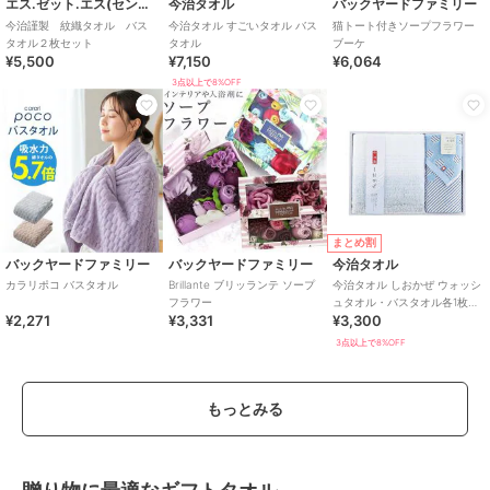
エス.ゼット.エス(センコーザッカスタジオ)
今治タオル
バックヤードファミリー
今治謹製 紋織タオル バス
今治タオル すごいタオル バス
猫トート付きソープフラワー
タオル２枚セット
タオル
ブーケ
¥5,500
¥7,150
¥6,064
3点以上で8%OFF
まとめ割
バックヤードファミリー
バックヤードファミリー
今治タオル
カラリポコ バスタオル
Brillante ブリッランテ ソープ
今治タオル しおかぜ ウォッシ
フラワー
ュタオル・バスタオル各1枚入
¥2,271
¥3,331
¥3,300
り
3点以上で8%OFF
もっとみる