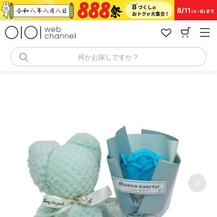
コ
ン
テ
ン
ツ
へ
何かお探しですか？
ス
キ
ッ
プ