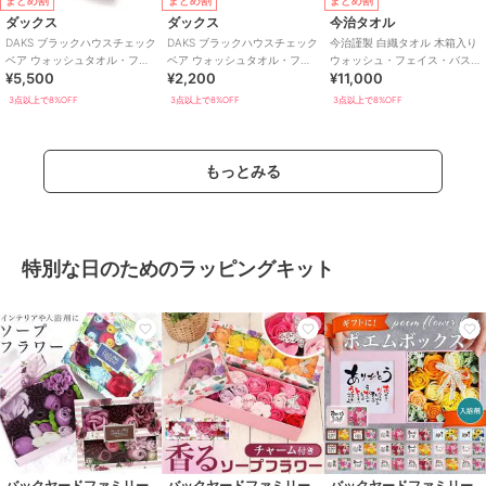
まとめ割
まとめ割
まとめ割
ダックス
ダックス
今治タオル
DAKS ブラックハウスチェック
DAKS ブラックハウスチェック
今治謹製 白織タオル 木箱入り
ベア ウォッシュタオル・フェ
ベア ウォッシュタオル・フェ
ウォッシュ・フェイス・バス
¥5,500
¥2,200
¥11,000
イスタオル・バスタオル各1枚
イスタオル各1枚入り
タオル各2枚入り SR23100
入り
3点以上で8%OFF
3点以上で8%OFF
3点以上で8%OFF
もっとみる
特別な日のためのラッピングキット
バックヤードファミリー
バックヤードファミリー
バックヤードファミリー