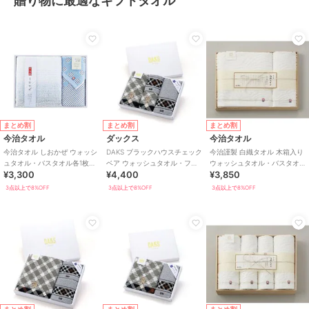
贈り物に最適なギフトタオル
まとめ割
まとめ割
まとめ割
今治タオル
ダックス
今治タオル
今治タオル しおかぜ ウォッシ
DAKS ブラックハウスチェック
今治謹製 白織タオル 木箱入り
ュタオル・バスタオル各1枚入
ベア ウォッシュタオル・フェ
ウォッシュタオル・バスタオ
¥3,300
¥4,400
¥3,850
り
イスタオル各2枚入り
ル各1枚入り SR23035
3点以上で8%OFF
3点以上で8%OFF
3点以上で8%OFF