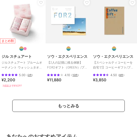
まとめ割
ジル スチュアート
ソウ・エクスペリエンス
ソウ・エクスペリエンス
ジルスチュアート ブルームオ
【2人の記憶に残る体験】
【スペシャルティコーヒーを
ーナメント ウォッシュタオ
FOR2ギフト（GREEN）/プレ
自宅で】コーヒーギフト/プレ
ル・フェイスタオル各1枚入り
ゼント/誕生日/結婚祝い/クリス
ゼント/誕生日/景品/クリスマス
5.00
4.10
4.50
（
2件
）
（
10件
）
（
8件
）
マス
¥2,200
¥11,880
¥3,850
3点以上で8%OFF
もっとみる
あなたへのおすすめアイテム