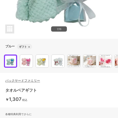
1/16
ブルー
ギフト
×
バックヤードファミリー
タオルベアギフト
1,307
￥
税込
各種特典利用でさらに