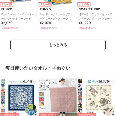
まとめ割
まとめ割
まとめ割
FUNKO
FUNKO
SOAP STUDIO
Pop! Disney 『トイ・ストーリ
Pop! Disney 『ズートピア』
【BOX】『アリス・イン・ワ
ー』 ウッディ ロープ付き
ゲイリー・ダ・スネーク
ンダーランド』オイスターベ
¥2,979
¥2,979
¥11,220
ビー BOX6個入り
2点以上で5%OFF
2点以上で5%OFF
2点以上で5%OFF
もっとみる
毎日使いたいタオル・手ぬぐい
期間限定SALE
期間限定SALE
期間限定SALE