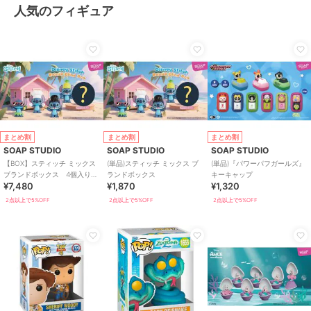
人気のフィギュア
まとめ割
まとめ割
まとめ割
SOAP STUDIO
SOAP STUDIO
SOAP STUDIO
【BOX】スティッチ ミックス
(単品)スティッチ ミックス ブ
(単品)『パワーパフガールズ』
ブランドボックス 4個入り
ランドボックス
キーキャップ
¥7,480
¥1,870
¥1,320
BOX
2点以上で5%OFF
2点以上で5%OFF
2点以上で5%OFF