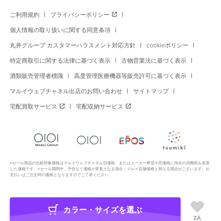
ご利用規約
プライバシーポリシー
個人情報の取り扱いに関する同意条項
丸井グループ カスタマーハラスメント対応方針
cookieポリシー
特定商取引に関する法律に基づく表示
古物営業法に基づく表示
酒類販売管理者標識
高度管理医療機器等販売許可に基づく表示
マルイウェブチャネル出店のお問い合わせ
サイトマップ
宅配買取サービス
宅配収納サービス
※セール商品の比較対象価格はマルイウェブチャネル旧価格、またはメーカー希望小売価格に現在の消費税を加算
した価格です。※セール期間中、予告なく価格が変更となる場合・マルイ店舗価格と異なる場合がございます。お
支払いはご注文時の価格となりますのでご了承ください。
カラー・サイズを選ぶ
Copyright All Rights Reserved. MARUI Co., Ltd
2人