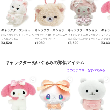
キャラクターズショップ ラフラフ
キャラクターズショップ ラフラフ
キャラクターズショップ ラフラフ
おしゃれキャットマリー ころ
リラックマ ぬいぐるみミニポ
マイメロディ ふわくたぬいぐ
マイメロ
りんぬいぐるみ
ーチ コリラックマ
るみ 白いちごのティータイム
ステル
¥3,520
¥1,980
¥3,520
¥3,6
キャラクターぬいぐるみの類似アイテム
このカテゴリーをすべてみる