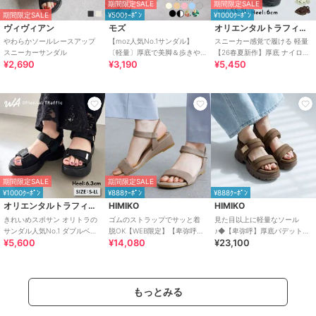
期間限定SALE
期間限定SALE
期間限定SALE
¥500ｸｰﾎﾟﾝ
¥1000ｸｰﾎﾟﾝ
ヴィヴィアン
モズ
オリエンタルトラフィック
やわらかソールレースアップ
【moz人気No.1サンダル】
スニーカー感覚で履ける 軽量
スニーカーサンダル
〔軽量〕厚底で美脚＆歩きや
【26春夏新作】厚底 ナイロン
¥2,690
¥3,190
¥5,450
すい！疲れにくいフィット感
スポーツサンダル /OT3232
のスポーツサンダル
期間限定SALE
期間限定SALE
¥1000ｸｰﾎﾟﾝ
¥888ｸｰﾎﾟﾝ
¥888ｸｰﾎﾟﾝ
オリエンタルトラフィック
HIMIKO
HIMIKO
きれいめスポサン オリトラの
ゴムのストラップでサッと着
見た目以上に軽量なソール
サンダル人気No.1 ダブルベル
脱OK【WEB限定】【卑弥呼
♪◆【卑弥呼】厚底パデットサ
¥5,600
¥14,080
¥23,100
ト スポーツサンダル /42207
26SS】ゴムストラップサンダ
ンダル/661201
ル/661250
もっとみる