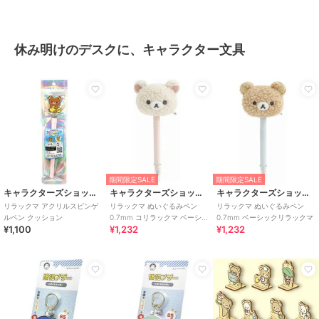
休み明けのデスクに、キャラクター文具
期間限定SALE
期間限定SALE
キャラクターズショップ ラフラフ
キャラクターズショップ ラフラフ
キャラクターズショップ ラフラフ
リラックマ アクリルスピンゲ
リラックマ ぬいぐるみペン
リラックマ ぬいぐるみペン
ルペン クッション
0.7mm コリラックマ ベーシッ
0.7mm ベーシックリラックマ
¥1,100
¥1,232
¥1,232
クリラックマ