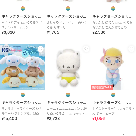
キャラクターズショップ ラフラフ
キャラクターズショップ ラフラフ
キャラクターズショップ ラフラフ
マイメロディ ぬいぐるみS パ
まじかるベリーベリー ぬいぐ
ちいかわ ぽてたまぬいぐるみ
ステルドリームランド
るみ らずベリー
ちいかわ なんか似てるの
¥3,630
¥1,705
¥2,530
期間限定SALE
キャラクターズショップ ラフラフ
キャラクターズショップ ラフラフ
キャラクターズショップ ラフラフ
サンリオキャラクターズ シナ
ニャニィニュニェニョン お座
トイストーリー4 ちょっこりさ
モロール フレンズ這い型ぬい
りぬいぐるみ ニュ キャットシ
ん ボー・ピープ
¥15,400
¥2,728
¥1,056
ぐるみS 6Pセット
リーズ