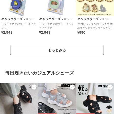
キャラクターズショップ ラフラフ
キャラクターズショップ ラフラフ
キャラクターズショップ ラフラフ
リラックマ 防犯ブザー キイロ
リラックマ 防犯ブザー チャイ
[中身はランダム]リラックマ 木
イトリ
ロイコグマ
のスタンドスタンプコレクシ
¥2,948
¥2,948
¥990
ョン フェイバリット･シングス
もっとみる
毎日履きたいカジュアルシューズ