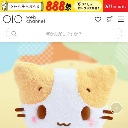
コ
ン
テ
ン
ツ
へ
何かお探しですか？
ス
キ
ッ
プ