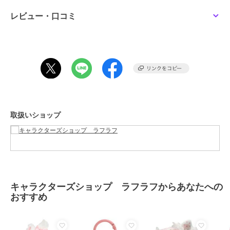
レビュー・口コミ
この商品は、不良品のみ返品を承ります
ブランド
キャラクターズショップ ラフラ
フ
ショップ
キャラクターズショップ ラフラ
フ
商品カテゴリ
すべてのキャラクターぬいぐるみ
／
キャラクターぬいぐるみ
取扱いショップ
性別タイプ
レディース
すべてのキャラクターぬいぐるみ
／
キャラクターぬいぐるみ
メンズ
すべてのキャラクターぬいぐるみ
／
キャラクターぬいぐるみ
キャラクターズショップ ラフラフからあなたへの
カラー
＊＊
おすすめ
サイズ
★★