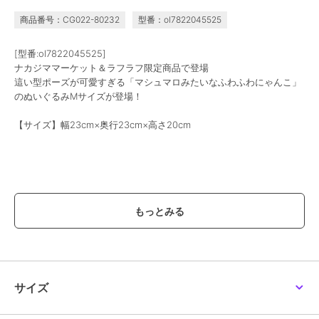
商品番号：CG022-80232
型番：ol7822045525
[型番:ol7822045525]
ナカジママーケット＆ラフラフ限定商品で登場
這い型ポーズが可愛すぎる「マシュマロみたいなふわふわにゃんこ」
のぬいぐるみMサイズが登場！
【サイズ】幅23cm×奥行23cm×高さ20cm
【価格改定のお知らせ】
こちらの商品は価格改定を実施させていただきます。
お届けする商品についているタグが旧価格の場合がございますが
現在表示されているサイト表示価格が正しい販売価格です｡
予めご了承いただきますよう､お願い申し上げます｡
※画像はあくまでも商品イメージになります。
サイズ
実際の商品と色や仕様が異なる場合がありますので、予め御了承くだ
さい。