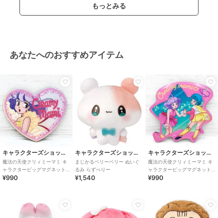
もっとみる
あなたへのおすすめアイテム
キャラクターズショップ ラフラフ
キャラクターズショップ ラフラフ
キャラクターズショップ ラフラフ
魔法の天使クリィミーマミ キ
まじかるベリーベリー ぬいぐ
魔法の天使クリィミーマミ キ
ャラクタービッグマグネット
るみ らずべりー
ャラクタービッグマグネット
¥990
¥1,540
¥990
ハート
鏡