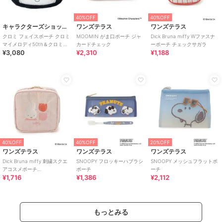
40%OFF
40%OFF
キャラクターズショップ ラフラフ
ワンズテラス
ワンズテラス
クロミ フェイスポーチ クロミ
MOOMIN がま口ポーチ ジャ
Dick Bruna miffy Wファスナ
マイメロディ50th＆クロミ
カードチェック
ーポーチ チェックサガラ
¥3,080
¥2,310
¥1,188
20th
40%OFF
40%OFF
20%OFF
ワンズテラス
ワンズテラス
ワンズテラス
Dick Bruna miffy 刺繍スクエ
SNOOPY フロッキーハブラシ
SNOOPY メッシュフラットポ
アコスメポーチ
ポーチ
ーチ
¥1,716
¥1,386
¥2,112
strawberry&tulip
もっとみる