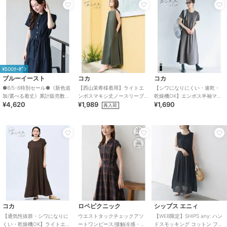
¥500ｸｰﾎﾟﾝ
ブルーイースト
コカ
コカ
●8/5-6特別セール●《新色追
【西山茉希様着用】ライトエ
【シワになりにくい・速乾・
加/選べる着丈》累計販売数
ンボスマキシ丈ノースリーブ
乾燥機OK】エンボス半袖マキ
¥4,620
¥1,989
¥1,690
70000枚突破！アソート柄ワ
ワンピース 全4色 / シワになり
シワンピース 全4色
再入荷
ンピース
にくい・速乾
コカ
ロペピクニック
シップス エニィ
【通気性抜群・シワになりに
ウエストタックチェックアソ
【WEB限定】SHIPS any: ハン
くい・乾燥機OK】ライトエン
ートワンピース/接触冷感・防
ドスモッキング コットン フレ