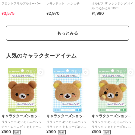
フロントフリルプルオーバー
レモンドット ハンカチ
オルビス ザ クレンジング オイ
ル つめかえ用 110mL
¥3,575
¥2,970
¥1,980
もっとみる
人気のキャラクターアイテム
キャラクターズショップ ラフラフ
キャラクターズショップ ラフラフ
キャラクターズショップ ラフラフ
リラックマ ぬいぐるみバッジ
リラックマ ぬいぐるみバッジ
リラックマ ぬいぐるみバッジ
チャイロイコグマ えもじーず
リラックマ えもじーずぬいぐ
リラックマ えもじーずぬいぐ
¥990
¥990
¥990
ぬいぐるみ
るみ
るみ
新着
新着
新着