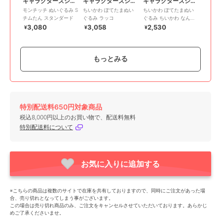
キャラクターズショップ ラフラフ
キャラクターズショップ ラフラフ
キャラクターズショップ ラフラフ
モンチッチ ぬいぐるみ S
ちいかわ ぽてたまぬい
ちいかわ ぽてたまぬい
チムたん スタンダード
ぐるみ ラッコ
ぐるみ ちいかわ なんか
似てるの
3,080
3,058
2,530
¥
¥
¥
もっとみる
特別配送料650円対象商品
キャラクターズショップ ラフラフ
キャラクターズショップ ラフラフ
キャラクターズショップ ラフラフ
税込8,000円以上のお買い物で、配送料無料
ちいかわ ぽてたまぬい
[中身はランダム]サンリ
たまごっち おすわりぬ
特別配送料について
ぐるみ ハチワレ ハート
オキャラクターズ くっ
いぐるみ まめっち
たりおてだまコレクショ
2,860
880
1,980
¥
¥
¥
ン
お気に入りに追加する
※こちらの商品は複数のサイトで在庫を共有しておりますので、同時にご注文があった場
合、売り切れとなってしまう事がございます。
この場合は売り切れ商品のみ、ご注文をキャンセルさせていただいております。あらかじ
めご了承くださいませ。