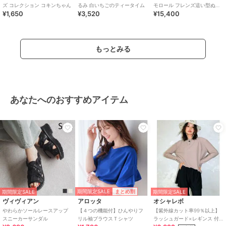
ズ コレクション コキンちゃん
るみ 白いちごのティータイム
モロール フレンズ這い型ぬい
¥1,650
¥3,520
¥15,400
ぐるみS 6Pセット
もっとみる
あなたへのおすすめアイテム
期間限定SALE
まとめ割
期間限定SALE
期間限定SALE
ヴィヴィアン
アロッタ
オシャレボ
やわらかソールレースアップ
【４つの機能付】ひんやりフ
【紫外線カット率99％以上】
スニーカーサンダル
リル袖ブラウスＴシャツ
ラッシュガード×レギンス 付