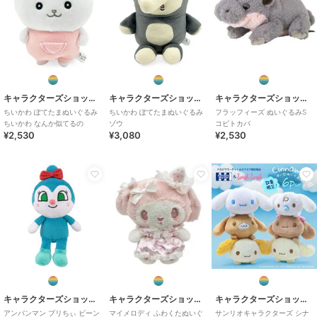
期間限定SALE
キャラクターズショップ ラフラフ
キャラクターズショップ ラフラフ
キャラクターズショップ ラフラフ
千と千尋の神隠し なか
ちいかわ ぽてたまぬい
いしよわちゃん 睡魔に
よしお手玉 カオナシ
ぐるみ 妖精うさぎ
勝てないぬいぐるみ 後
キャラクターズショップ ラフラフ
キャラクターズショップ ラフラフ
キャラクターズショップ ラフラフ
輩ちゃん登場
3,630
3,080
2,376
¥
¥
¥
ちいかわ ぽてたまぬいぐるみ
ちいかわ ぽてたまぬいぐるみ
フラッフィーズ ぬいぐるみS
ちいかわ なんか似てるの
ゾウ
コビトカバ
¥2,530
¥3,080
¥2,530
キャラクターズショップ ラフラフ
キャラクターズショップ ラフラフ
キャラクターズショップ ラフラフ
もののけ姫 ふんわりお
パンどろぼう ぬいぐる
スーパーマリオ ぬいぐ
手玉 コダマ
みお手玉 おにぎりぼう
るみS あおヨッシー
や
1,540
3,080
1,980
¥
¥
¥
キャラクターズショップ ラフラフ
キャラクターズショップ ラフラフ
キャラクターズショップ ラフラフ
アンパンマン プリちぃ ビーン
マイメロディ ふわくたぬいぐ
サンリオキャラクターズ シナ