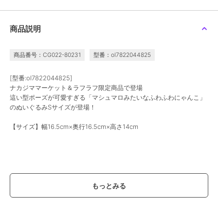
キャラクターズショップ ラフラフ
キャラクターズショップ ラフラフ
キャラクターズショップ ラフラフ
ちいかわ ぽてたまぬい
お文具といっしょおしり
[種類はおまかせ]ものの
商品説明
ぐるみ グレーの子 古本
だまマスコット 耳
け姫 カタカタこだま
屋
2,420
1,628
1,430
¥
¥
¥
商品番号：CG022-80231
型番：ol7822044825
[型番:ol7822044825]
ナカジママーケット＆ラフラフ限定商品で登場
這い型ポーズが可愛すぎる「マシュマロみたいなふわふわにゃんこ」
のぬいぐるみSサイズが登場！
キャラクターズショップ ラフラフ
キャラクターズショップ ラフラフ
キャラクターズショップ ラフラフ
【サイズ】幅16.5cm×奥行16.5cm×高さ14cm
モンチッチ ぬいぐるみ
ちいかわ ぽてたまぬい
おさるのジョージ ぬい
M チムたん スタンダー
ぐるみ ちいかわ 占い師
ぐるみS アニメーション
ド
ジョージ ふかふか
3,850
3,465
2,530
¥
¥
¥
【価格改定のお知らせ】
こちらの商品は価格改定を実施させていただきます。
お届けする商品についているタグが旧価格の場合がございますが
現在表示されているサイト表示価格が正しい販売価格です｡
予めご了承いただきますよう､お願い申し上げます｡