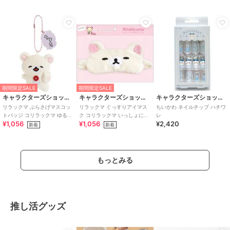
期間限定SALE
期間限定SALE
キャラクターズショップ ラフラフ
キャラクターズショップ ラフラフ
キャラクターズショップ ラフラフ
リラックマ ぶらさげマスコッ
リラックマ ぐっすりアイマス
ちいかわ ネイルチップ ハチワ
トバッジ コリラックマ ゆるゆ
ク コリラックマ いっしょにす
レ
¥1,056
¥1,056
¥2,420
るぽかぽか
やすやシリーズ
新着
新着
もっとみる
推し活グッズ