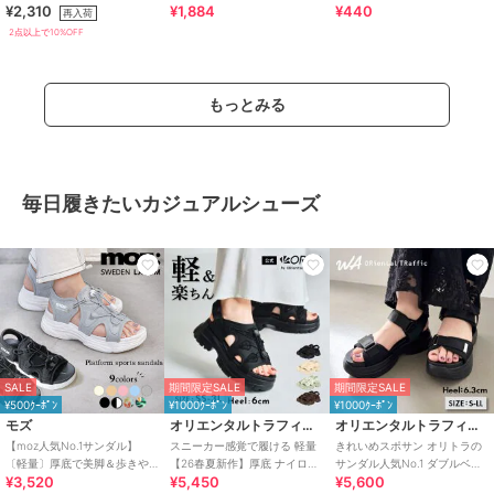
¥2,310
¥1,884
¥440
プレゼント ギフト 扇子 うちわ
んぼ チェリー キーホルダー
再入荷
2点以上で10%OFF
もっとみる
毎日履きたいカジュアルシューズ
SALE
期間限定SALE
期間限定SALE
¥500ｸｰﾎﾟﾝ
¥1000ｸｰﾎﾟﾝ
¥1000ｸｰﾎﾟﾝ
モズ
オリエンタルトラフィック
オリエンタルトラフィック
【moz人気No.1サンダル】
スニーカー感覚で履ける 軽量
きれいめスポサン オリトラの
〔軽量〕厚底で美脚＆歩きや
【26春夏新作】厚底 ナイロン
サンダル人気No.1 ダブルベル
¥3,520
¥5,450
¥5,600
すい！疲れにくいフィット感
スポーツサンダル /OT3232
ト スポーツサンダル /42207