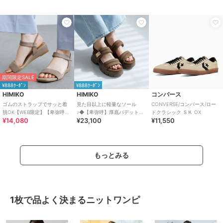
のスポーツサンダル
期間限定SALE
¥888ｸｰﾎﾟﾝ
¥888ｸｰﾎﾟﾝ
HIMIKO
HIMIKO
コンバース
ゴムのストラップでサッと着
見た目以上に軽量なソール
CONVERSE/コンバース/ロー
脱OK【WEB限定】【卑弥呼
♪◆【卑弥呼】厚底パデットサ
ドクラシック ＳＫ OX
¥14,080
¥23,100
¥11,550
26SS】ゴムストラップサンダ
ンダル/661201
ル/661250
もっとみる
1枚で品よく決まるニットワンピ