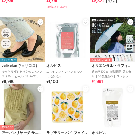
¥2,690
¥1,790
¥6,822
き タンキニ
再入荷
3点以上で10%OFF
¥888ｸｰﾎﾟﾝ
期間限定SALE
velikoko(ヴェリココ）
オルビス
オリエンタルトラフィック
ゆったり幅もある2wayパンプ
エッセンスインヘアミルク
遮光率100％ 自動開閉 男女兼
ス(3.0cmヒール)[19.5~27cm]
つめかえ用
用【26春夏新作】ワンタッチ
¥6,990
¥1,100
¥1,991
ラクチンきれいシューズ
晴雨兼用 折りたたみ傘 /G-
0601
35%OFF
アーバンリサーチ サニーレーベル
ラブラリー バイ フェイラー
オルビス