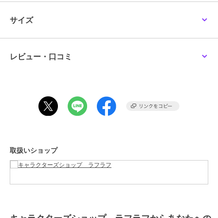
※画像はあくまでも商品イメージになります。
サイズ
キャラクターズショップ ラフラフ
キャラクターズショップ ラフラフ
キャラクターズショップ ラフラフ
実際の商品と色や仕様が異なる場合がありますので、予め御了承くだ
ミッフィー ふわりぬい
ちいかわ ぽてたまぬい
ちいかわ ぽてたまぬい
さい。
ぐるみ ボリス
ぐるみ ゾウ
ぐるみ ハチワレ
3,300
3,080
2,200
¥
¥
¥
レビュー・口コミ
この商品は、不良品のみ返品を承ります
ブランド
キャラクターズショップ ラフラ
フ
ショップ
キャラクターズショップ ラフラ
フ
商品カテゴリ
すべてのキャラクターぬいぐるみ
キャラクターズショップ ラフラフ
キャラクターズショップ ラフラフ
キャラクターズショップ ラフラフ
／
キャラクターぬいぐるみ
お文具といっしょ ぬい
ちいかわ ぽてたまぬい
メゾピアノ×ハローキテ
取扱いショップ
ぐるみS お文具さんと耳
ぐるみ 中止で～す
ィ ぬいぐるみ ベリエち
性別タイプ
レディース
ゃん
2,420
2,640
4,378
¥
¥
¥
すべてのキャラクターぬいぐるみ
／
キャラクターぬいぐるみ
メンズ
すべてのキャラクターぬいぐるみ
／
キャラクターぬいぐるみ