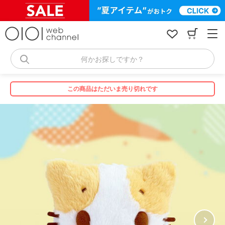
コ
ン
テ
ン
ツ
へ
何かお探しですか？
ス
キ
ッ
この商品はただいま売り切れです
プ