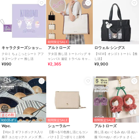
期間限定SALE
キャラクターズショップ ラフラフ
アルトローズ
ロウェル シングス
クロミ ちょこっとシート アフ
ヲタ活 推し活 トートバッグ キ
【NEW】オシゴトトートL【推
タヌーンティー 推し活
ャンバス 遠征 トラベル キャリ
し活】
¥990
¥2,365
¥9,900
ーオン
まとめ割
¥300ｸｰﾎﾟﾝ
期間限定SALE
期間限定SALE
Wpc.
シューラルー
アルトローズ
【Wpc.】ギフトボックス入り
【選べる10色推し活にもコン
推し活 ぬいぐるみ ぬい活 ぬい
扇子 ユニセックス メンズ 男性
パクト】三つ折りミニ財布
服 10cmぬい ポンチョ さくら