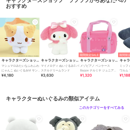
キャラクターズショップ ラフラフからあなたへの
カラー
＊＊
おすすめ
サイズ
★★
キャラクターズショップ ラフラフ
キャラクターズショップ ラフラフ
キャラクターズショップ ラフラフ
サンリオキャラクターズ
星のカービィ ぬいぐる
ちいかわ ぽてたまぬい
シナモロール フレンズ
みS ホバリング
ぐるみ うさぎ
這い型ぬいぐるみS 6Pセ
15,400
1,760
2,200
¥
¥
¥
ット
期間限定SALE
期間限定
キャラクターズショップ ラフラフ
キャラクターズショップ ラフラフ
キャラクターズショップ ラフラフ
マシュマロみたいなふわふわ
マイメロディ ぬいぐるみS パ
メゾピアノ ペンケース
ミッフ
にゃんこ ぬいぐるみM サンリ
ステルドリームランド
Bappe ナルミヤ ジュニア
ワルム
¥4,180
¥3,630
¥1,320
¥1,18
オキャラクターズ
After school
キャラクターズショップ ラフラフ
キャラクターズショップ ラフラフ
キャラクターズショップ ラフラフ
リラックマ ポージング
スティッチ ぬいぐるみM
ディックブルーナ マス
キャラクターぬいぐるみの類似アイテム
ぬいぐるみ コリラック
スティッチ 実写映画
コット うさぎ ブルーナ
マ
アニマル
2,970
3,850
1,540
¥
¥
¥
このカテゴリーをすべてみる