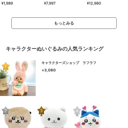
¥1,989
¥7,997
¥12,980
ボスマキシロールアップワン
シワ・リンクコーデ
ア ノースリーブ ワンピース
ピース 全3色
もっとみる
キャラクターぬいぐるみの人気ランキング
キャラクターズショップ ラフラフ
3,080
￥