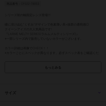
商品番号：CF022-78053
シリーズ初の軸固定レンズ登場!!!
瞳に溶け込む“くすみ”デザインで色素薄い系+抜群の透明感◎
クイーンアイズの大人気商品です!
『LARME MELTY SERIES(ラルムメルティシリーズ)』
※一部シリーズ内で販売していないカラーがございます。
カラー詳細は画像でCHECK！！
※カラーごとにスペックが異なります。必ずスペック表をご確認くだ
さい。
●1箱10枚入り
●使用期間：1日装用
●DIA /着色直径/ BC
【14.5mm/14.0mm/8.6mm】
マロンドーナツ、はちみつバウム、クッキークリーム、グレードーナ
ツ
【14.5mm/14.0mm/8.7mm】
サイズ
ベージュフィルター
【14.5mm/13.8mm/8.6mm】
キャラメルパフ、クリアマカロン、ピーチマカロン