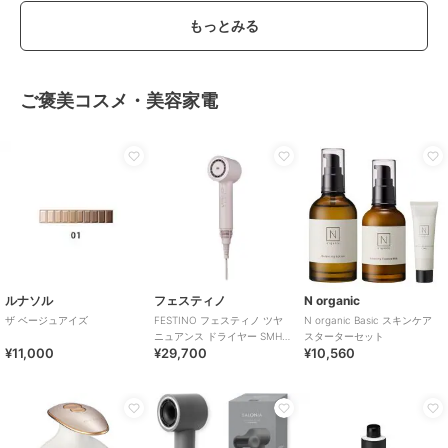
もっとみる
ご褒美コスメ・美容家電
ルナソル
フェスティノ
N organic
ザ ベージュアイズ
FESTINO フェスティノ ツヤ
N organic Basic スキンケア
ニュアンス ドライヤー SMHB-
スターターセット
¥11,000
¥29,700
¥10,560
047