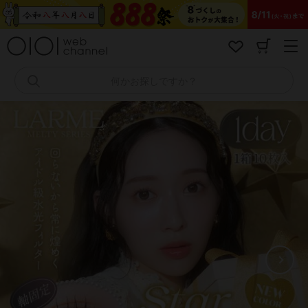
コ
ン
テ
ン
ツ
へ
何かお探しですか？
ス
キ
ッ
プ