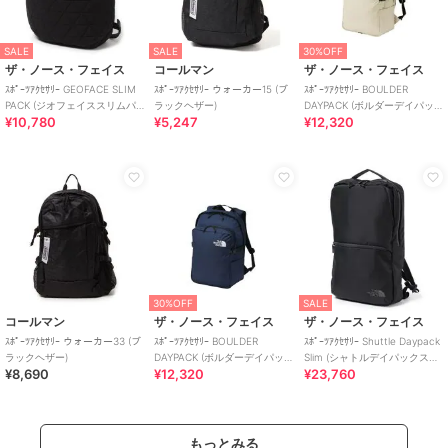
SALE
SALE
30%OFF
ザ・ノース・フェイス
コールマン
ザ・ノース・フェイス
ｽﾎﾟｰﾂｱｸｾｻﾘｰ GEOFACE SLIM
ｽﾎﾟｰﾂｱｸｾｻﾘｰ ウォーカー15 (ブ
ｽﾎﾟｰﾂｱｸｾｻﾘｰ BOULDER
PACK (ジオフェイススリムパ
ラックヘザー)
DAYPACK (ボルダーデイパッ
¥10,780
¥5,247
¥12,320
ック)
ク)
30%OFF
SALE
コールマン
ザ・ノース・フェイス
ザ・ノース・フェイス
ｽﾎﾟｰﾂｱｸｾｻﾘｰ ウォーカー33 (ブ
ｽﾎﾟｰﾂｱｸｾｻﾘｰ BOULDER
ｽﾎﾟｰﾂｱｸｾｻﾘｰ Shuttle Daypack
ラックヘザー)
DAYPACK (ボルダーデイパッ
Slim (シャトルデイパックスリ
¥8,690
¥12,320
¥23,760
ク)
ム)
もっとみる