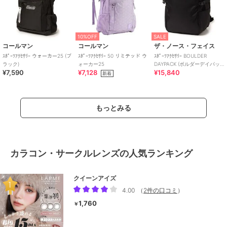
10%OFF
SALE
コールマン
コールマン
ザ・ノース・フェイス
ｽﾎﾟｰﾂｱｸｾｻﾘｰ ウォーカー25 (ブ
ｽﾎﾟｰﾂｱｸｾｻﾘｰ 50 リミテッド ウ
ｽﾎﾟｰﾂｱｸｾｻﾘｰ BOULDER
ラック)
ォーカー25
DAYPACK (ボルダーデイパッ
¥7,590
¥7,128
¥15,840
ク)
新着
もっとみる
カラコン・サークルレンズの人気ランキング
クイーンアイズ
4.00
（
2件の口コミ
）
1,760
￥