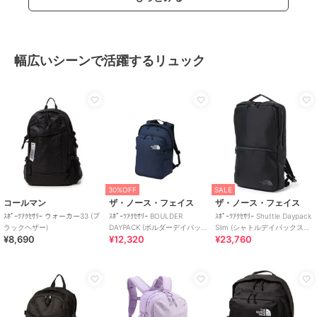
幅広いシーンで活躍するリュック
30%OFF
SALE
コールマン
ザ・ノース・フェイス
ザ・ノース・フェイス
ｽﾎﾟｰﾂｱｸｾｻﾘｰ ウォーカー33 (ブ
ｽﾎﾟｰﾂｱｸｾｻﾘｰ BOULDER
ｽﾎﾟｰﾂｱｸｾｻﾘｰ Shuttle Daypack
ラックヘザー)
DAYPACK (ボルダーデイパッ
Slim (シャトルデイパックスリ
¥8,690
¥12,320
¥23,760
ク)
ム)