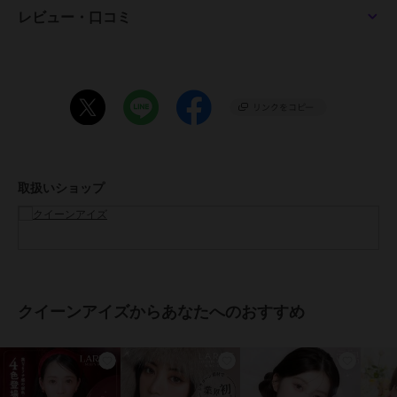
【14.5mm/13.8mm/8.7mm】
レビュー・口コミ
スターフィルター
【14.2mm/13.6mm/8.7mm】
バターグレー、バターココア、ミルキーウェイ、ベロアチョコ、ミル
クブラウン
【14.2mm/13.4mm/8.7mm】
トリュフモカ
●含水率：58%
●度数：±0.00(度なし)～10.00
●医療機器承認番号：22800BZI00037A12
取扱いショップ
●販売元：株式会社エース
●製造販売元：Pegavision Japan 株式会社
●生産国：台湾
●広告文責：株式会社エース TEL:0120-267-531 高度管理医療機器販
売許可 許可番号 6港み生機器第183号
●区分：高度管理医療機器
※眼科医院などで検査を受けてからお求めください。コンタクトレン
クイーンアイズからあなたへのおすすめ
ズは高度管理医療機器です。安全にご使用いただくため、以下の注意
事項を必ずお守りください。
・ご使用前に必ず眼科で検査・処方を受けてください。
・ご使用の前に必ず添付文章をお読みください