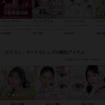
・コンタクトレンズの正しい「つけ方」と「はずし方」を必ず眼科で
習ってください。
・添付文書をよく読み、装用期間と使用方法を正しく守ってお使いく
ださい。
・使用期限を過ぎたレンズは絶対に使用しないでください。
クイーンアイズ
クイーンアイズ
クイーンアイズ
クイ
・自覚症状がなくても、定期的に眼科で検査を受けてください。
LARME MELTY 1month ラル
LARME ラルム シリコンハイ
Kaica カイカ(1箱10枚)
LARME
・異常（充血・痛み・かすみなど）を感じた場合は、直ちに使用を中
ムメルティワンマンス(1箱2
ドロゲル Wモイスト UV(1箱
チュラル
¥1,650
¥1,760
¥1,815
¥2,5
枚)
10枚)
止し、眼科を受診してください。
・他人のレンズを使用したり、自分のレンズを他人に譲渡しないでく
ださい。
・レンズ装用中の水泳・入浴は避けてください。
カラコン・サークルレンズの類似アイテム
・レンズ装用中に目薬を使用する場合は、眼科医に相談してくださ
い。
このカテゴリーをすべてみる
この商品は、不良品のみ返品を承ります
ブランド
クイーンアイズ
ショップ
クイーンアイズ
商品カテゴリ
コンタクトレンズ
／
カラコン・
サークルレンズ