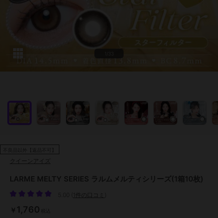
1/33
不良品以外【返品不可】
クイーンアイズ
LARME MELTY SERIES ラルムメルティシリーズ(1箱10枚)
5.00
(
1件の口コミ
)
1,760
￥
税込