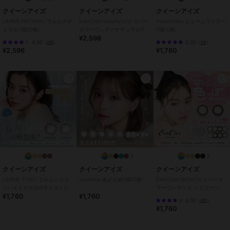
カラー
スターフィルター、ベージュフィ
クイーンアイズ
クイーンアイズ
クイーンアイズ
ルター、バターグレー、キャラメ
LARME NATURAL ラルムナチ
EverColor1dayNatural エバー
Viewm1day ビュームワンデー
ルパフ、マロンドーナツ、バター
ュラル(1箱20枚)
カラーワンデーナチュラル(1箱
(1箱10枚)
ココア、グレードーナツ、はちみ
¥2,598
20枚)
4.00
5.00
（
2件
）
（
1件
）
つバウム、クリアマカロン、ピー
¥2,596
¥1,760
チマカロン、クッキークリーム、
ベロアチョコ、トリュフモカ、ミ
ルクブラウン、ミルキーウェイ
サイズ
32サイズ展開
特徴
コンタクトレンズ
ワンデー
/
度あり
/
度なし
/
13.
2mm
/
13.4mm
/
13.6mm
/
13.8m
m
/
14.0mm以上
/
14.2mm
/
14.5
mm
/
BC8.6mm
/
BC8.7mm
/
フ
チあり
/
UVカット
クイーンアイズ
クイーンアイズ
クイーンアイズ
カラコン・サークルレンズ
LARME TORIC ラルムシリコ
azatome あざとめ(1箱10枚)
EverColor1MONTH エバーカ
ンハイドロゲルWモイストUV
ラーワンマンス シリコーンハ
ワンデー
/
度あり
/
度なし
/
13.
¥1,760
¥1,760
トーリック(1箱10枚)
イドロゲル(1箱2枚)
4.00
（
3件
）
2mm
/
13.4mm
/
13.6mm
/
13.8m
¥1,760
m
/
14.0mm以上
/
14.2mm
/
14.5
mm
/
BC8.6mm
/
BC8.7mm
/
フ