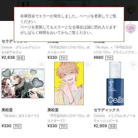
在庫照会でエラーが発生しました。ページを更新してご覧
ください。
ページを更新してもエラーとなる場合は誠に恐れ入ります
がしばらく時間をおいてからご覧ください。
セラディックス
美松堂
美松堂
Celladix グリシルグリシン
『不可抗力のI LOVE YOU』ポ
『Re:blue』×『不可抗力のI
3.0ポアセラム
ストカード4
LOVE YOU』ブラインドアク
¥2,838
¥330
¥880
リルキーホルダー（全6種）
新着
予約
予約
美松堂
美松堂
セラディックス
『Re:blue』ポストカード4
『不可抗力のI LOVE YOU』ポ
Celladix トリプルレチノール
ストカード2
ウォッシュピール
¥330
¥330
¥2,959
予約
予約
新着