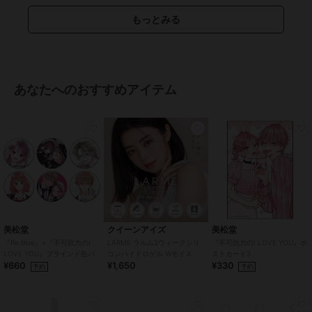
チあり
/
UVカット
もっとみる
あなたへのおすすめアイテム
美松堂
クイーンアイズ
美松堂
『Re:blue』×『不可抗力のI
LARME ラルム2ウィークシリ
『不可抗力のI LOVE YOU』ポ
LOVE YOU』ブラインド缶バ
コンハイドロゲル Wモイスト
ストカード3
¥660
¥1,650
¥330
ッジ（全6種）
UV クリア CLEAR (1箱6枚)
予約
予約