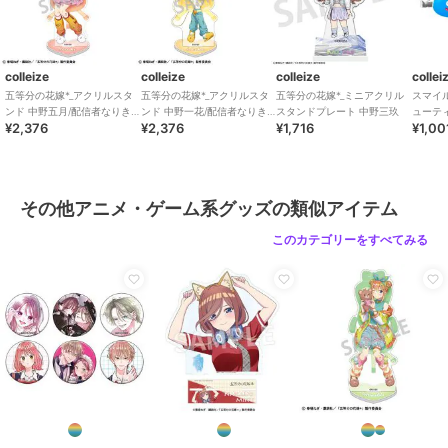
colleize
colleize
colleize
collei
五等分の花嫁*_アクリルスタ
五等分の花嫁*_アクリルスタ
五等分の花嫁*_ミニアクリル
スマイ
ンド 中野五月/配信者なりき
ンド 中野一花/配信者なりき
スタンドプレート 中野三玖
ューテ
¥2,376
¥2,376
¥1,716
¥1,00
り
り
リップ2
その他アニメ・ゲーム系グッズの類似アイテム
このカテゴリーをすべてみる