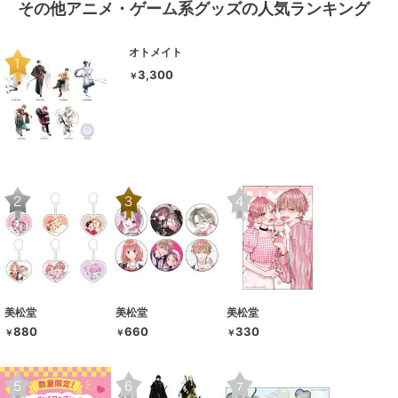
その他アニメ・ゲーム系グッズの人気ランキング
オトメイト
3,300
￥
美松堂
美松堂
美松堂
880
660
330
￥
￥
￥