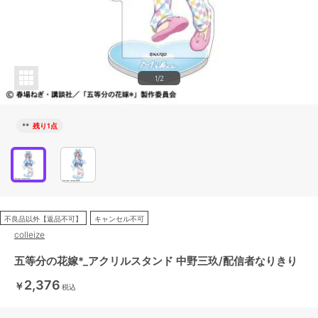
1/2
**
残り1点
不良品以外【返品不可】
キャンセル不可
colleize
五等分の花嫁*_アクリルスタンド 中野三玖/配信者なりきり
2,376
￥
税込