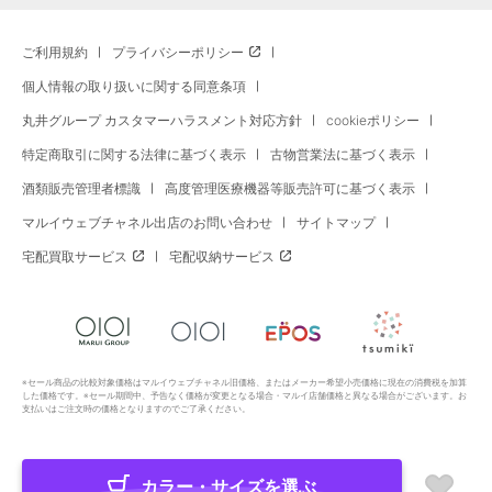
ご利用規約
プライバシーポリシー
個人情報の取り扱いに関する同意条項
丸井グループ カスタマーハラスメント対応方針
cookieポリシー
特定商取引に関する法律に基づく表示
古物営業法に基づく表示
酒類販売管理者標識
高度管理医療機器等販売許可に基づく表示
マルイウェブチャネル出店のお問い合わせ
サイトマップ
宅配買取サービス
宅配収納サービス
※セール商品の比較対象価格はマルイウェブチャネル旧価格、またはメーカー希望小売価格に現在の消費税を加算
した価格です。※セール期間中、予告なく価格が変更となる場合・マルイ店舗価格と異なる場合がございます。お
支払いはご注文時の価格となりますのでご了承ください。
カラー・サイズを選ぶ
Copyright All Rights Reserved. MARUI Co., Ltd