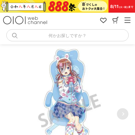
コ
ン
テ
ン
ツ
へ
何かお探しですか？
ス
キ
ッ
プ