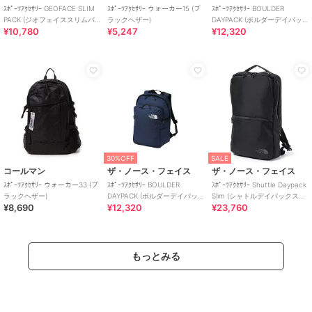
ｽﾎﾟｰﾂｱｸｾｻﾘｰ GEOFACE SLIM
ｽﾎﾟｰﾂｱｸｾｻﾘｰ ウォーカー15 (ブ
ｽﾎﾟｰﾂｱｸｾｻﾘｰ BOULDER
PACK (ジオフェイススリムパ
ラックヘザー)
DAYPACK (ボルダーデイパッ
¥10,780
¥5,247
¥12,320
ック)
ク)
30%OFF
SALE
コールマン
ザ・ノース・フェイス
ザ・ノース・フェイス
ｽﾎﾟｰﾂｱｸｾｻﾘｰ ウォーカー33 (ブ
ｽﾎﾟｰﾂｱｸｾｻﾘｰ BOULDER
ｽﾎﾟｰﾂｱｸｾｻﾘｰ Shuttle Daypack
ラックヘザー)
DAYPACK (ボルダーデイパッ
Slim (シャトルデイパックスリ
¥8,690
¥12,320
¥23,760
ク)
ム)
もっとみる