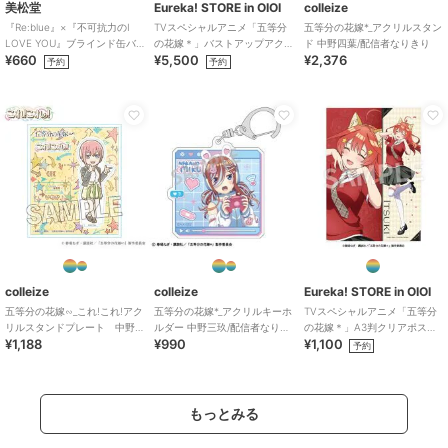
美松堂
Eureka! STORE in OIOI
colleize
『Re:blue』×『不可抗力のI
TVスペシャルアニメ「五等分
五等分の花嫁*_アクリルスタン
LOVE YOU』ブラインド缶バ
の花嫁＊」バストアップアク
ド 中野四葉/配信者なりきり
¥660
¥5,500
¥2,376
ッジ（全6種）
リルメガスタンド 三玖
予約
予約
colleize
colleize
Eureka! STORE in OIOI
五等分の花嫁∽_これ!これ!アク
五等分の花嫁*_アクリルキーホ
TVスペシャルアニメ「五等分
リルスタンドプレート 中野
ルダー 中野三玖/配信者なりき
の花嫁＊」A3判クリアポスタ
¥1,188
¥990
¥1,100
一花
り
ー 五月
予約
もっとみる