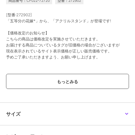
商品番号：CF022-72720
型番：272902
[型番:272902]
「五等分の花嫁*」から、「アクリルスタンド」が登場です!
【価格改定のお知らせ】
こちらの商品は価格改定を実施させていただきます。
お届けする商品についているタグが旧価格の場合がございますが
現在表示されているサイト表示価格が正しい販売価格です。
予めご了承いただきますよう、お願い申し上げます。
この商品は、不良品のみ返品を承ります
ブランド
colleize
ショップ
コレイズ
商品カテゴリ
すべてのその他アニメ・ゲーム系
グッズ
／
その他アニメ・ゲーム
サイズ
系グッズ
カラー
**