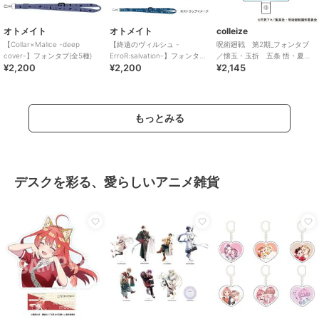
オトメイト
オトメイト
colleize
【Collar×Malice -deep
【終遠のヴィルシュ -
呪術廻戦 第2期_フォンタブ
cover-】フォンタブ(全5種)
ErroR:salvation-】フォンタブ
／懐玉・玉折 五条 悟・夏油
¥2,200
¥2,200
¥2,145
(全6種)
傑 B
もっとみる
デスクを彩る、愛らしいアニメ雑貨