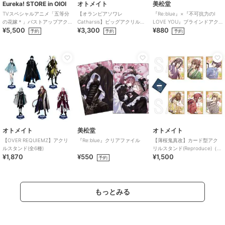
Eureka! STORE in OIOI
オトメイト
美松堂
TVスペシャルアニメ「五等分
【オランピアソワレ
『Re:blue』×『不可抗力のI
の花嫁＊」バストアップアク
Catharsis】ビッグアクリルス
LOVE YOU』ブラインドアク
¥5,500
¥3,300
¥880
リルメガスタンド 五月
タンド(全7種)
リルキーホルダー（全6種）
予約
予約
予約
オトメイト
美松堂
オトメイト
【OVER REQUIEMZ】アクリ
『Re:blue』クリアファイル
【薄桜鬼真改】カード型アク
ルスタンド(全6種)
リルスタンド(Reproduce)（ラ
¥1,870
¥550
¥1,500
ンダム全6種）
予約
もっとみる