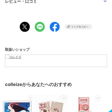
レビュー・口コミ
この商品は、不良品のみ返品を承ります
ブランド
colleize
ショップ
コレイズ
商品カテゴリ
すべてのその他アニメ・ゲーム系
グッズ
／
その他アニメ・ゲーム
系グッズ
カラー
**
取扱いショップ
サイズ
**
素材
-
商品のお取り扱い方法
colleizeからあなたへのおすすめ