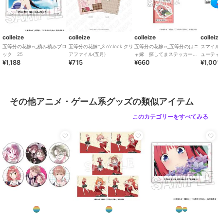
colleize
colleize
colleize
collei
五等分の花嫁∽_積み積みブロ
五等分の花嫁*_3 o'clock クリ
五等分の花嫁∽_五等分のはニ
スマイ
ック 25
アファイル(五月)
ャ嫁 探してまステッカー
ューテ
¥1,188
¥715
¥660
¥1,00
中野五月
リップ2
その他アニメ・ゲーム系グッズの類似アイテム
このカテゴリーをすべてみる