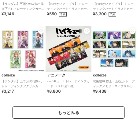
【ランダム】五等分の花嫁*_描
【おねがいアイプリ】 トレー
【おねがいアイプリ】 トレー
き下ろしトレーディングカー
ディングハートイラストカー
ディングハートイラストカー
¥3,146
¥550
¥3,300
ドコレクション【コンプリー
ド （ランダム全6種）
ド （1SET/6個入り）
予約
予約
トBOX／11個入
colleize
アニメーク
colleize
【ランダム】五等分の花嫁∽_
ハイキュー!! トレーディングカ
呪術廻戦 懐玉・玉折_トレーデ
トレーディングアクリルカー
ード ＢＯＸ(全10種)
ィングメモリーズアクリルカ
¥3,217
¥8,800
¥9,438
ド 和装バニーver.【コンプリ
ード【コンプリートBOX／11個
ートBOX/5
入り】
もっとみる