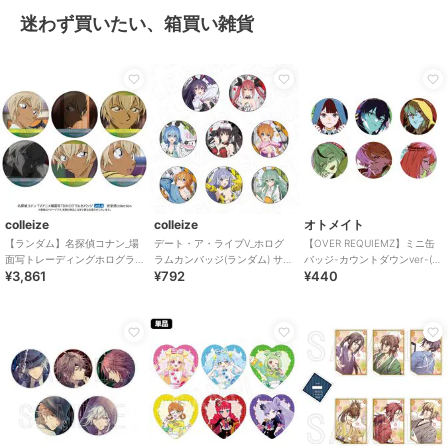
迷わず買いたい、箱買い雑貨
colleize
colleize
オトメイト
【ランダム】名探偵コナン_場
デート・ア・ライブV_ホログ
【OVER REQUIEMZ】ミニ缶
面写トレーディングホログラ
ラムカンバッジ(ランダム) サイ
バッジ-カウントダウンver-(ラ
¥3,861
¥792
¥440
ム缶バッジ 安室透collection
バーバニー ver.
ンダム全6種)
vol