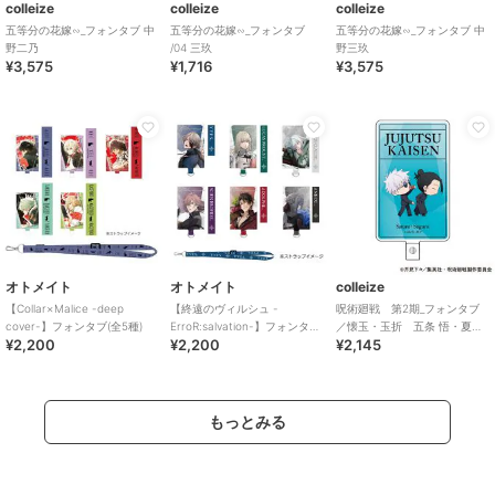
colleize
colleize
colleize
五等分の花嫁∽_フォンタブ 中
五等分の花嫁∽_フォンタブ
五等分の花嫁∽_フォンタブ 中
野二乃
/04 三玖
野三玖
¥3,575
¥1,716
¥3,575
オトメイト
オトメイト
colleize
【Collar×Malice -deep
【終遠のヴィルシュ -
呪術廻戦 第2期_フォンタブ
cover-】フォンタブ(全5種)
ErroR:salvation-】フォンタブ
／懐玉・玉折 五条 悟・夏油
¥2,200
¥2,200
¥2,145
(全6種)
傑 B
もっとみる