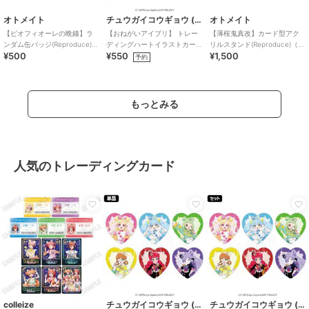
オトメイト
チュウガイコウギョウ (Chugai Mining)
オトメイト
【ピオフィオーレの晩鐘】ラ
【おねがいアイプリ】 トレー
【薄桜鬼真改】カード型アク
ンダム缶バッジ(Reproduce)
ディングハートイラストカー
リルスタンド(Reproduce)（ラ
¥500
¥550
¥1,500
（ランダム全5種）
ド （ランダム全6種）
ンダム全6種）
予約
もっとみる
人気のトレーディングカード
colleize
チュウガイコウギョウ (Chugai Mining)
チュウガイコウギョウ (Chugai Mining)