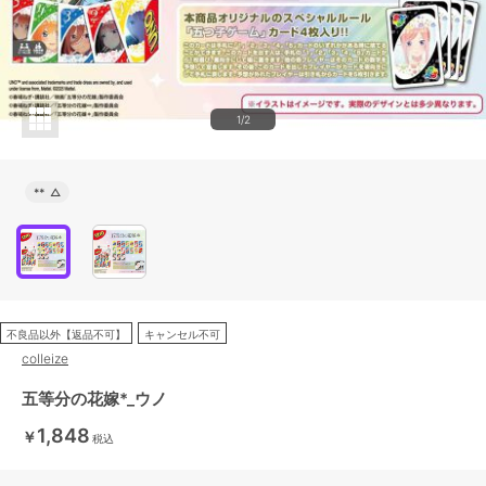
1/2
**
△
不良品以外【返品不可】
キャンセル不可
colleize
五等分の花嫁*_ウノ
1,848
￥
税込