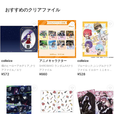
おすすめのクリアファイル
colleize
アニメキャラクター
colleize
僕のヒーローアカデミア_クリ
SHIROBAKO ランダムA4クリ
ブルーロック_シングルクリア
アファイル／エリ
アファイル
ファイル イエロー ミニキャラ
¥572
¥660
¥528
旅行