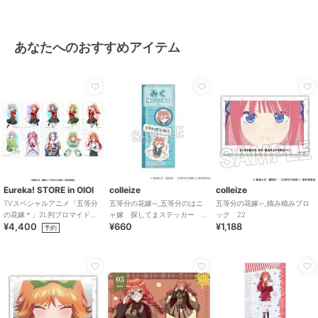
あなたへのおすすめアイテム
Eureka! STORE in OIOI
colleize
colleize
TVスペシャルアニメ「五等分
五等分の花嫁∽_五等分のはニ
五等分の花嫁∽_積み積みブロ
の花嫁＊」2L判ブロマイドセ
ャ嫁 探してまステッカー
ック 22
¥4,400
¥660
¥1,188
ット
中野三玖
予約