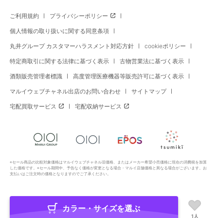
ご利用規約
プライバシーポリシー
個人情報の取り扱いに関する同意条項
丸井グループ カスタマーハラスメント対応方針
cookieポリシー
特定商取引に関する法律に基づく表示
古物営業法に基づく表示
酒類販売管理者標識
高度管理医療機器等販売許可に基づく表示
マルイウェブチャネル出店のお問い合わせ
サイトマップ
宅配買取サービス
宅配収納サービス
※セール商品の比較対象価格はマルイウェブチャネル旧価格、またはメーカー希望小売価格に現在の消費税を加算
した価格です。※セール期間中、予告なく価格が変更となる場合・マルイ店舗価格と異なる場合がございます。お
支払いはご注文時の価格となりますのでご了承ください。
カラー・サイズを選ぶ
Copyright All Rights Reserved. MARUI Co., Ltd
1人