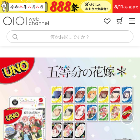
コ
ン
テ
ン
ツ
へ
何かお探しですか？
ス
キ
ッ
プ