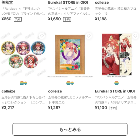
美松堂
Eureka! STORE in OIOI
colleize
『Re:blue』×『不可抗力のI
TVスペシャルアニメ「五等分
五等分の花嫁∽_積み積みブロ
LOVE YOU』ブラインド缶バ
の花嫁＊」クリアファイル5種
ック 16
¥660
¥1,650
¥1,188
ッジ（全6種）
セット
予約
予約
colleize
colleize
Eureka! STORE in OIOI
五等分の花嫁*_描き下ろし缶バ
五等分の花嫁*_ミニメタルアー
TVスペシャルアニメ「五等分
ッジコレクション 【コンプ
ト 中野二乃
の花嫁＊」A3判クリアポスタ
¥3,217
¥1,287
¥1,100
リートBOX／5個入り】
ー 五月
予約
もっとみる