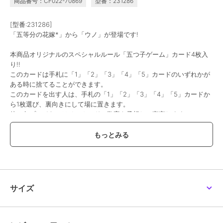
商品番号：CF022-70869
型番：231286
[型番:231286]
「五等分の花嫁*」から「ウノ」が登場です!
本商品オリジナルのスペシャルルール「五つ子ゲーム」カード4枚入
り!!
このカードは手札に「1」「2」「3」「4」「5」カードのいずれかが
ある時に捨てることができます。
このカードを出す人は、手札の「1」「2」「3」「4」「5」カードか
ら1枚選び、裏向きにして場に置きます。
他の各プレイヤーはそのカードの数字を予想して宣言します。
その後、このカードを出したプレイヤーがカードを表向きにして手札
に戻します。
予想が外れたプレイヤーは引き札からカードを5枚引きます。
【価格改定のお知らせ】
こちらの商品は価格改定を実施させていただきます。
お届けする商品についているタグが旧価格の場合がございますが
サイズ
現在表示されているサイト表示価格が正しい販売価格です。
予めご了承いただきますよう、お願い申し上げます。