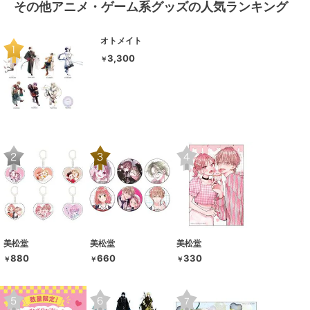
その他アニメ・ゲーム系グッズの人気ランキング
オトメイト
3,300
￥
美松堂
美松堂
美松堂
880
660
330
￥
￥
￥