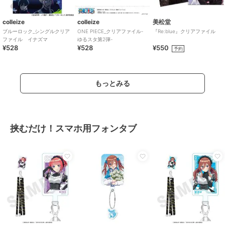
colleize
colleize
美松堂
ブルーロック_シングルクリア
ONE PIECE_クリアファイル-
『Re:blue』クリアファイル
ファイル イナズマ
ゆるスタ第2弾-
¥528
¥528
¥550
予約
もっとみる
挟むだけ！スマホ用フォンタブ