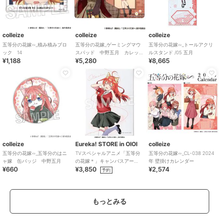
colleize
colleize
colleize
五等分の花嫁∽_積み積みブロ
五等分の花嫁_ゲーミングマウ
五等分の花嫁∽_トールアクリ
ック 14
スパッド 中野五月 カレッ
ルスタンド /05 五月
¥1,188
¥5,280
¥8,665
ジスタイル
colleize
Eureka! STORE in OIOI
colleize
五等分の花嫁∽_五等分のはニ
TVスペシャルアニメ「五等分
五等分の花嫁∽_CL-038 2024
ャ嫁 缶バッジ 中野五月
の花嫁＊」キャンバスアー
年 壁掛けカレンダー
¥660
¥3,850
¥2,574
ト 五月
予約
もっとみる