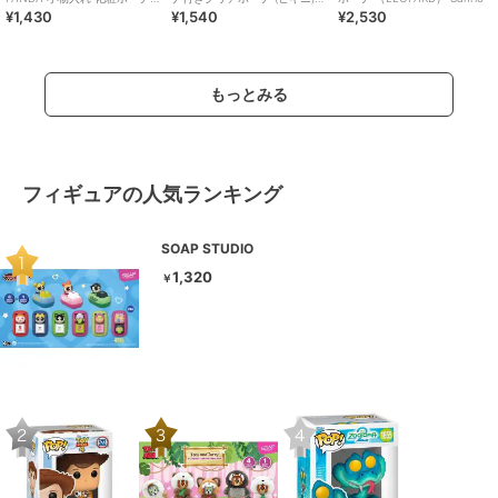
¥1,430
¥1,540
¥2,530
ペンポーチ クリア素材
Sanrio
もっとみる
フィギュアの人気ランキング
SOAP STUDIO
1,320
￥