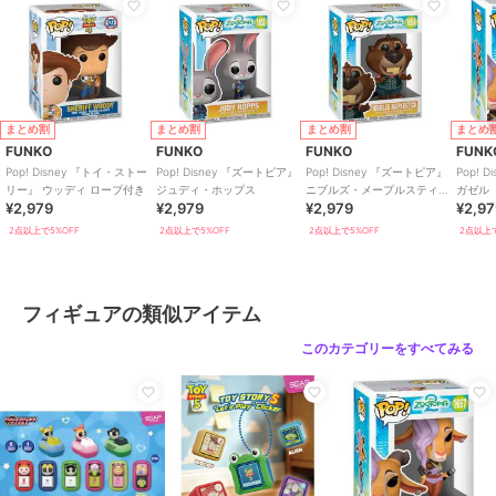
まとめ割
まとめ割
まとめ割
まとめ
FUNKO
FUNKO
FUNKO
FUNK
Pop! Disney 『トイ・ストー
Pop! Disney 『ズートピア』
Pop! Disney 『ズートピア』
Pop! 
リー』 ウッディ ロープ付き
ジュディ・ホップス
ニブルズ・メープルスティッ
ガゼル
¥2,979
¥2,979
¥2,979
¥2,9
ク
2点以上で5%OFF
2点以上で5%OFF
2点以上で5%OFF
2点以上で
フィギュアの類似アイテム
このカテゴリーをすべてみる