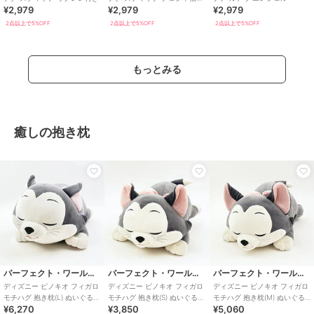
¥2,979
¥2,979
¥2,979
スチュームVer.
2点以上で5%OFF
2点以上で5%OFF
2点以上で5%OFF
もっとみる
癒しの抱き枕
パーフェクト・ワールド・トーキョー
パーフェクト・ワールド・トーキョー
パーフェクト・ワールド・トーキョー
ディズニー ピノキオ フィガロ
ディズニー ピノキオ フィガロ
ディズニー ピノキオ フィガロ
モチハグ 抱き枕(L) ぬいぐるみ
モチハグ 抱き枕(S) ぬいぐるみ
モチハグ 抱き枕(M) ぬいぐる
¥6,270
¥3,850
¥5,060
Disney
Disney
み Disney