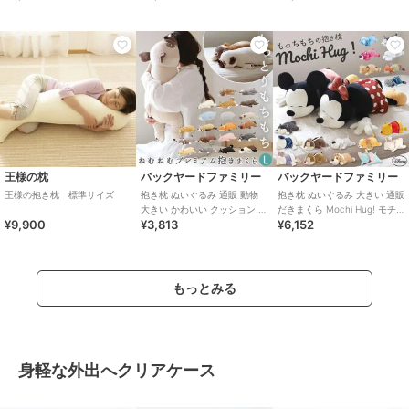
王様の枕
バックヤードファミリー
バックヤードファミリー
王様の抱き枕 標準サイズ
抱き枕 ぬいぐるみ 通販 動物
抱き枕 ぬいぐるみ 大きい 通販
大きい かわいい クッション 子
だきまくら Mochi Hug! モチ
¥9,900
¥3,813
¥6,152
供 マクラ キッズ 寝具 子供
ハグ Disney ディズニ
もっとみる
身軽な外出へクリアケース