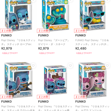
まとめ割
まとめ割
まとめ割
FUNKO
FUNKO
FUNKO
Pop! Disney 『リロ＆スティッ
Pop! Disney 『ズートピア』
FUNKO Pop! Disney 『リロ＆
チ』 スティッチ ローブVer.
ゲイリー・ダ・スネーク
スティッチ』 スティッチ(チュ
¥2,979
¥2,979
¥2,480
ーバー)
2点以上で5%OFF
2点以上で5%OFF
2点以上で5%OFF
まとめ割
まとめ割
まとめ割
FUNKO
FUNKO
FUNKO
Pop! Disney 『リロ＆スティッ
Pop! Disney 『リロ＆スティッ
Pop! Disney 『リロ＆スティッ
チ』 スティッチ ウクレレ付き
チ』 スティッチ チェシャ猫コ
チ』 ルアウ エンジェル