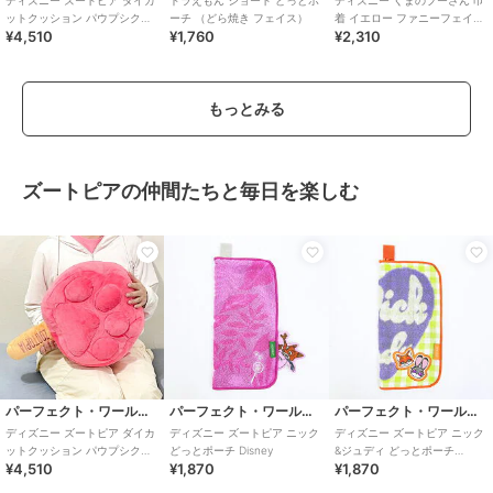
ディズニー ズートピア ダイカ
ドラえもん ショート どっとポ
ディズニー くまのプーさん 巾
ットクッション パウプシクル
ーチ （どら焼き フェイス）
着 イエロー ファニーフェイス
¥4,510
¥1,760
¥2,310
クッション Disney
Disney
もっとみる
ズートピアの仲間たちと毎日を楽しむ
パーフェクト・ワールド・トーキョー
パーフェクト・ワールド・トーキョー
パーフェクト・ワールド・トーキョー
ディズニー ズートピア ダイカ
ディズニー ズートピア ニック
ディズニー ズートピア ニック
ットクッション パウプシクル
どっとポーチ Disney
&ジュディ どっとポーチ
¥4,510
¥1,870
¥1,870
クッション Disney
Disney