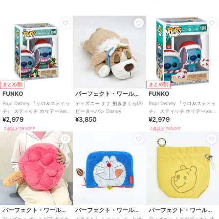
まとめ割
まとめ割
FUNKO
パーフェクト・ワールド・トーキョー
FUNKO
Pop! Disney 『リロ＆スティッ
ディズニー ナナ 抱きまくら(S)
Pop! Disney 『リロ＆スティッ
チ』 スティッチ ホリデーVer.
ピーターパン Disney
チ』 スティッチ ホリデーVer.
¥2,979
¥3,850
¥2,979
ライト付き
キャンディケーン付き
2点以上で5%OFF
2点以上で5%OFF
パーフェクト・ワールド・トーキョー
パーフェクト・ワールド・トーキョー
パーフェクト・ワールド・トーキョー