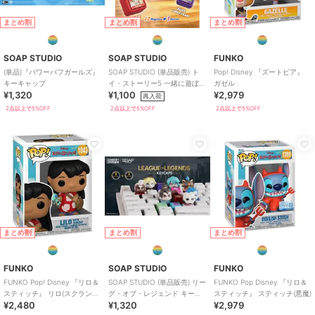
まとめ割
まとめ割
まとめ割
SOAP STUDIO
SOAP STUDIO
FUNKO
(単品)『パワーパフガールズ』
SOAP STUDIO (単品販売) ト
Pop! Disney 『ズートピア』
キーキャップ
イ・ストーリー5 一緒に遊ぼう
ガゼル
¥1,320
¥1,100
¥2,979
クリッカー ブラインド
再入荷
2点以上で5%OFF
2点以上で5%OFF
2点以上で5%OFF
まとめ割
まとめ割
まとめ割
FUNKO
SOAP STUDIO
FUNKO
FUNKO Pop! Disney 『リロ＆
SOAP STUDIO (単品販売) リー
FUNKO Pop Disney 『リロ＆
スティッチ』 リロ(スクランプ
グ・オブ・レジェンド キーキ
スティッチ』 スティッチ(悪魔)
¥2,480
¥1,320
¥2,979
付き)
ャップ ブラインドボックス