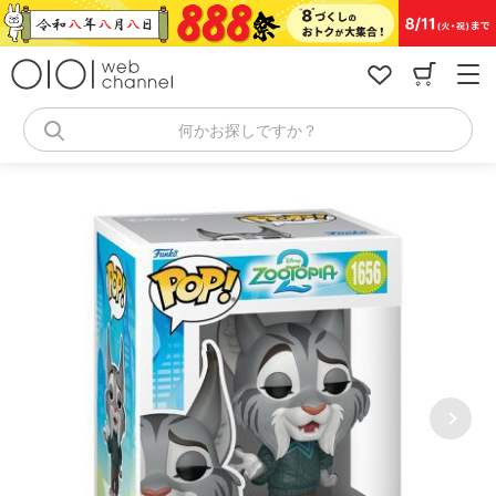
コ
ン
テ
ン
ツ
へ
何かお探しですか？
ス
キ
ッ
プ