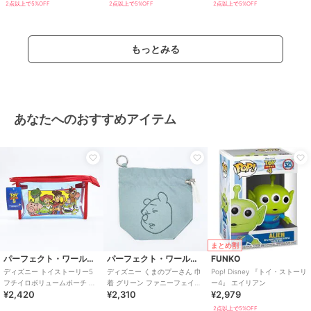
2点以上で5%OFF
2点以上で5%OFF
2点以上で5%OFF
もっとみる
あなたへのおすすめアイテム
まとめ割
パーフェクト・ワールド・トーキョー
パーフェクト・ワールド・トーキョー
FUNKO
ディズニー トイストーリー5
ディズニー くまのプーさん 巾
Pop! Disney 『トイ・ストーリ
フチイロボリュームポーチ 集
着 グリーン ファニーフェイス
ー4』 エイリアン
¥2,420
¥2,310
¥2,979
合 Disney
Disney
2点以上で5%OFF