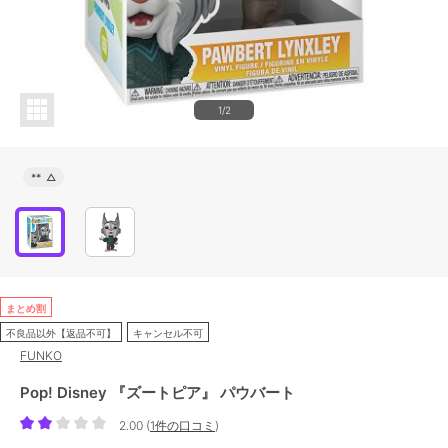
1/2
**
△
まとめ割
不良品以外【返品不可】
キャンセル不可
FUNKO
Pop! Disney 『ズートピア』 パウバート
2.00
(
1件の口コミ
)