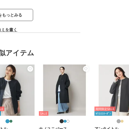
をもっとみる
コミを書く
似アイテム
LE
期間限定SALE
SALE
¥1500ｸｰﾎﾟﾝ
トル
ナノユニバース
アンタイトル