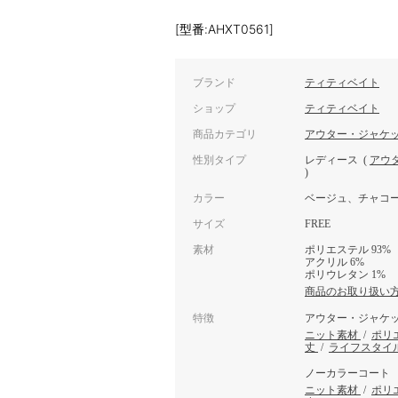
[型番:AHXT0561]
ブランド
ティティベイト
ショップ
ティティベイト
商品カテゴリ
アウター・ジャケ
性別タイプ
レディース
(
アウ
)
カラー
ベージュ、チャコ
サイズ
FREE
素材
ポリエステル 93%
アクリル 6%
ポリウレタン 1%
商品のお取り扱い
特徴
アウター・ジャケ
ニット素材
/
ポリ
丈
/
ライフスタイ
ノーカラーコート
ニット素材
/
ポリ