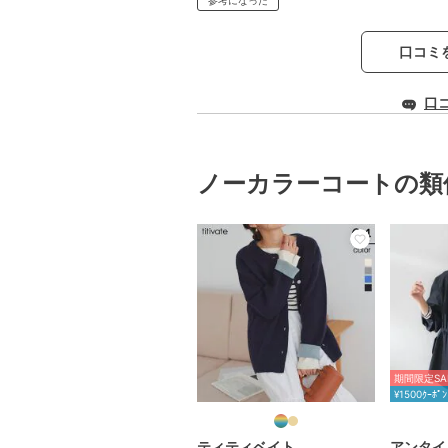
口コミ
口
ノーカラーコートの類
期間限定SA
¥1500ｸｰﾎﾟﾝ
ティティベイト
アンタイ