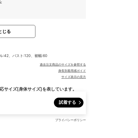
ル
とじる
:42、バスト:120、裾幅:60
過去注文商品のサイズを参照する
身長別着用感ガイド
サイズ表示の見方
対応サイズ[身体サイズ]を表しています。
試着する
プライバシーポリシー