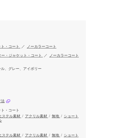
ット・コート
／
ノーカラーコート
ター・ジャケット・コート
／
ノーカラーコート
ール、グレー、アイボリー
方法
ット・コート
エステル素材
/
アクリル素材
/
無地
/
ショート
ル
エステル素材
/
アクリル素材
/
無地
/
ショート