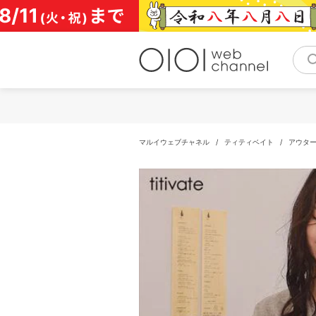
コ
ン
テ
ン
ツ
へ
ス
キ
ッ
プ
マルイウェブチャネル
/
ティティベイト
/
アウタ