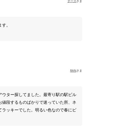
チーズ
さま
ます。
RAN
さま
アウター探してました。最寄り駅の駅ビル
お値段するものばかりで迷っていた所、ネ
てラッキーでした。明るい色なので春にピ