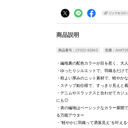
商品説明
商品番号：CF022-62843
型番：AHXT05
・編地裏の配色カラーが目を惹く、大
・ゆったりシルエットで、羽織るだけ
・程よい厚みのニット素材で、軽やか
・スナップ釦仕様で、すっきり見えと
・デニムやスラックスと合わせてカジ
にも◎
・表の編地はベーシックなカラー展開
る万能アウター
・“軽やかに羽織って洒落見え”を叶える