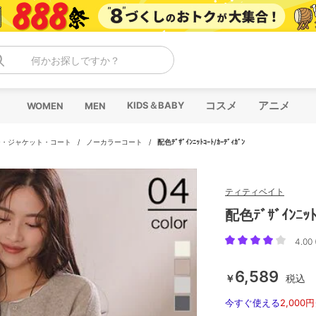
何かお探しですか？
コスメ
アニメ
KIDS＆BABY
WOMEN
MEN
ー・ジャケット・コート
/
ノーカラーコート
/
配色ﾃﾞｻﾞｲﾝﾆｯﾄｺｰﾄ/ｶｰﾃﾞｨｶﾞﾝ
ティティベイト
配色ﾃﾞｻﾞｲﾝﾆｯﾄ
4.00 
6,589
￥
税込
今すぐ使える
2,000円