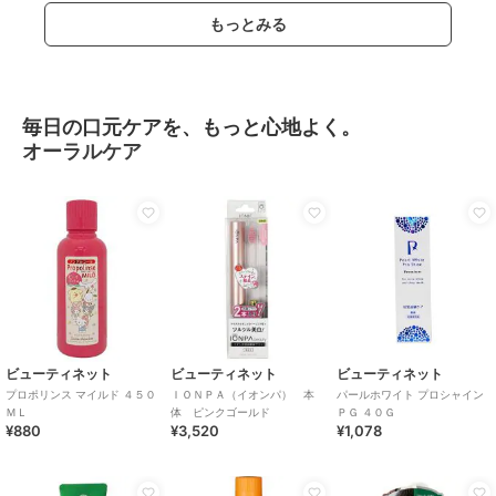
もっとみる
毎日の口元ケアを、もっと心地よく。
オーラルケア
ビューティネット
ビューティネット
ビューティネット
プロポリンス マイルド ４５０
ＩＯＮＰＡ（イオンパ） 本
パールホワイト プロシャイン
ＭＬ
体 ピンクゴールド
ＰＧ ４０Ｇ
¥880
¥3,520
¥1,078