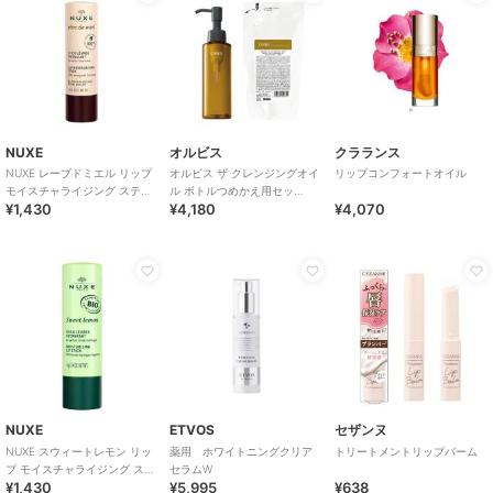
NUXE
オルビス
クラランス
NUXE レーブドミエル リップ
オルビス ザ クレンジングオイ
リップコンフォートオイル
モイスチャライジング スティ
ル ボトルつめかえ用セッ
¥1,430
¥4,180
¥4,070
ック4g
ト
NUXE
ETVOS
セザンヌ
NUXE スウィートレモン リッ
薬用 ホワイトニングクリア
トリートメントリップバーム
プ モイスチャライジング ステ
セラムW
¥1,430
¥5,995
¥638
ィック4g