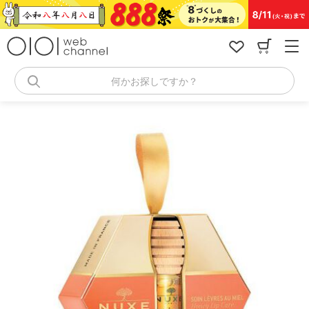
コ
ン
テ
ン
ツ
へ
何かお探しですか？
ス
キ
ッ
プ