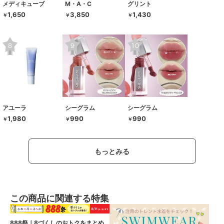
メディキューブ
M・A・C
グリント
1,650
3,850
1,430
￥
￥
￥
アユーラ
シーグラム
シーグラム
1,980
990
990
￥
￥
￥
もっとみる
この商品に関連する特集
888祭｜8づくしのおトクをまとめ