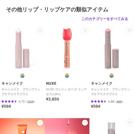
その他リップ・リップケアの類似アイテム
このカテゴリーをすべてみる
キャンメイク
NUXE
キャンメイク
キャンメイク プランプリッ
NUXE ヴェリィ ローズ リップ
キャンメイク プランプリッ
プケアスクラブ０１
セラム8mL
プケアスクラブ０２
¥3,850
（2.7g）
4.75
4.68
（
153件
）
（
48件
）
¥594
¥594