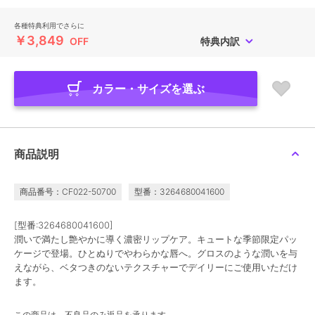
各種特典利用でさらに
￥3,849
OFF
特典内訳
カラー・サイズを選ぶ
商品説明
商品番号：CF022-50700
型番：3264680041600
[型番:3264680041600]
潤いで満たし艶やかに導く濃密リップケア。キュートな季節限定パッ
ケージで登場。ひとぬりでやわらかな唇へ。グロスのような潤いを与
えながら、ベタつきのないテクスチャーでデイリーにご使用いただけ
ます。
この商品は、不良品のみ返品を承ります