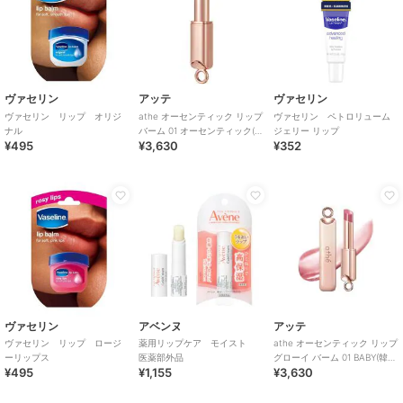
ヴァセリン
アッテ
ヴァセリン
ヴァセリン リップ オリジ
athe オーセンティック リップ
ヴァセリン ペトロリューム
ナル
バーム 01 オーセンティック(韓
ジェリー リップ
¥495
¥3,630
¥352
国コスメ)
ヴァセリン
アベンヌ
アッテ
ヴァセリン リップ ロージ
薬用リップケア モイスト
athe オーセンティック リップ
ーリップス
医薬部外品
グローイ バーム 01 BABY(韓国
¥495
¥1,155
¥3,630
コスメ)