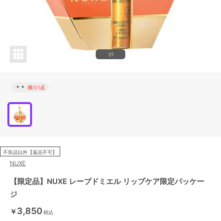
1/1
＊＊
残り1点
不良品以外【返品不可】
NUXE
【限定品】NUXE レーブドミエル リップケア限定パッケー
ジ
3,850
￥
税込