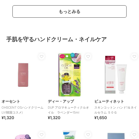
もっとみる
手肌を守るハンドクリーム・ネイルケア
オーセント
ディー・アップ
ビューティネット
OHSCENT OSハンドクリーム
DUP アロマキューティクルオ
スキンコットン ハンド1＆ネイ
LV(韓国コスメ)
イル ラベンダー15ml
ルセラム ５０Ｇ
¥1,320
¥1,320
¥1,650