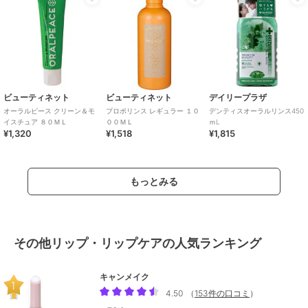
ビューティネット
ビューティネット
デイリープラザ
オーラルピース クリーン＆モ
プロポリンス レギュラー １０
デンティスオーラルリンス450
イスチュア ８０ＭＬ
００ＭＬ
ｍL
¥1,320
¥1,518
¥1,815
もっとみる
その他リップ・リップケアの人気ランキング
キャンメイク
4.50
（
153件の口コミ
）