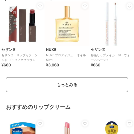
セザンヌ
NUXE
セザンヌ
セザンヌ リップカラーシー
NUXE プロディジュー オイル
影色リップメイカー01 ウォ
ルド 01 フィグブラウン
50mL
ームベージュ
¥660
¥3,960
¥660
もっとみる
おすすめのリップクリーム