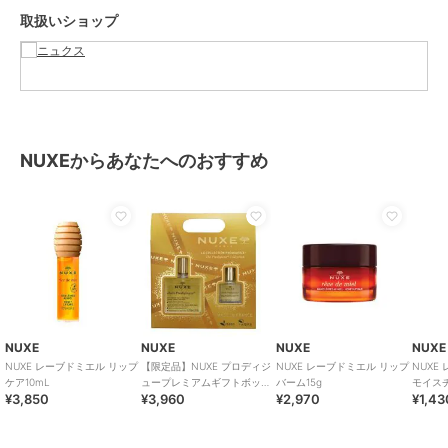
取扱いショップ
NUXEからあなたへのおすすめ
NUXE
NUXE
NUXE
NUXE
NUXE レーブドミエル リップ
【限定品】NUXE プロディジ
NUXE レーブドミエル リップ
NUXE
ケア10mL
ュープレミアムギフトボック
バーム15g
モイス
¥3,850
¥3,960
¥2,970
¥1,43
ス
ック4g