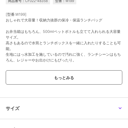
商品番号：CF022-48358
型番：W199
[型番:W199]
おしゃれで大容量！収納力抜群の保冷・保温ランチバッグ
お弁当箱はもちろん、500mlペットボトルも立てて入れられる大容量
サイズ。
高さもあるので水筒とランチボックスを一緒に入れたりすることも可
能。
生地にはっ水加工を施しているので汚れに強く、ランチシーンはもち
ろん、レジャーやお出かけにもぴったり。
内側には保冷剤を入れられる便利なメッシュポケット付き。
保冷・保温のどちらにも対応しており、季節を問わずオールシーズン
活躍します。
おしゃれなデザインで、日常使いからピクニックなど幅広いシーンに
おすすめのランチバッグです。
サイズ
【はっ水加工】
こちらの商品は生地にはっ水加工を施しているため、水をはじきやす
く、汚れもつきにくいです。