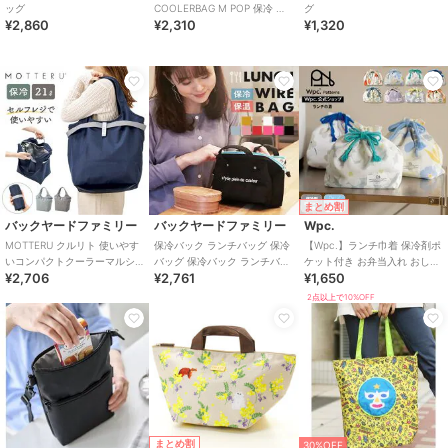
ッグ
COOLERBAG M POP 保冷 保
グ
¥2,860
¥2,310
¥1,320
温 バッグ
まとめ割
バックヤードファミリー
バックヤードファミリー
Wpc.
MOTTERU クルリト 使いやす
保冷バック ランチバッグ 保冷
【Wpc.】ランチ巾着 保冷剤ポ
いコンパクトクーラーマルシ
バッグ 保冷バック ランチバッ
ケット付き お弁当入れ おしゃ
¥2,706
¥2,761
¥1,650
ェバッグ
ク 定番 ダブルファスナー シン
れ はっ水加工 お弁当袋 レディ
プル が
ース
2点以上で10%OFF
まとめ割
30%OFF