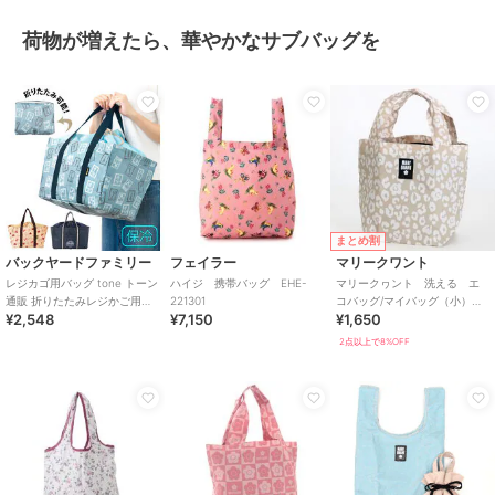
荷物が増えたら、華やかなサブバッグを
まとめ割
バックヤードファミリー
フェイラー
マリークワント
レジカゴ用バッグ tone トーン
ハイジ 携帯バッグ EHE-
マリークヮント 洗える エ
通販 折りたたみレジかご用バ
221301
コバッグ/マイバッグ（小）レ
¥2,548
¥7,150
¥1,650
ッグ 保冷バッグ 20l 20リット
オパード 【MARY QUANT】
2点以上で8%OFF