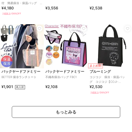
付 簡易保冷・保温バッグ
¥4,180
¥3,556
¥2,538
ミモザとジプシー＆ヌネット
2点以上で8%OFF
まとめ割
バックヤードファミリー
バックヤードファミリー
ブルーミング
BETTER 保冷ランチトート
不織布保冷バッグ FBC1
コジコジ 保冷・保温バッ
グ コジコジ【COJI-
¥1,901
¥2,108
¥2,530
COJI（コジコジ）】
再入荷
2点以上で8%OFF
もっとみる