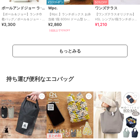
¥300ｸｰﾎﾟﾝ
50%OFF
ポールアンドジョー ラ･パペトリー
Wpc.
ワンズテラス
【ポール＆ジョー】ランチ巾
【Wpc.】ランチボックス お弁
【ワンズテラスオリジナル】
着バッグ／ポール＆ジョー・
当箱 1段 600ml ドーム型 レン
HSL シンプル1段ランチボック
¥3,300
¥2,860
¥1,210
ブレイクタイム クリザンテ
ジ対応 食洗器対応 日本製
ス 600ml
ーム・ホワイト
2点以上で10%OFF
もっとみる
持ち運び便利なエコバッグ
まとめ割