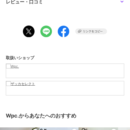
※はっ水効果はご使用環境や使用頻度により徐々に低下していきま
レビュー・口コミ
す。
油性など種類によっては取れにくい汚れもございますので予めご了承
ください。
ご使用になる前に製品に付属しているご使用上の注意をお読みくださ
い。
ランチバッグ ランチトート お弁当袋 保温 保冷バッグ かわいい 水筒
が入る 大きめ ランチバック 保冷保温 保冷バッグ 保冷トート 通勤 通
取扱いショップ
学 ピクニック レジャー
[Wpc. Patterns/ ダブリュピーシー パターンズ]
心に、いつも、晴れもよう。
空もようはかえられなくても、心もようは変えられるもの。
雨の日を憂う人の心が晴れる。
そんなきっかけを届けられないか。
天気と人の気持ちを見つめ、考え続けてきた私たちの答え。
それが『Wpc. Patterns』
日々を彩るデザインにかこまれてみんなの心が晴れますように。
Wpc.からあなたへのおすすめ
※商品カラーは生産時期やモニター・お部屋の照明等の環境により異
なる場合がございます。