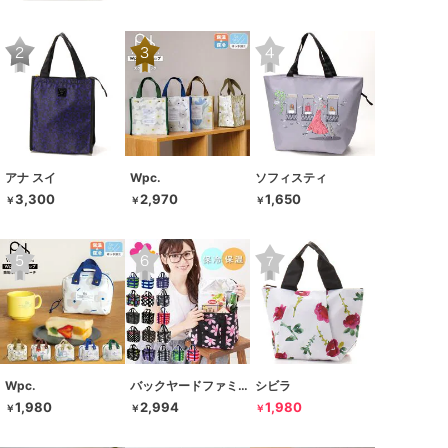
アナ スイ
Wpc.
ソフィスティ
3,300
2,970
1,650
￥
￥
￥
Wpc.
バックヤードファミリー
シビラ
1,980
2,994
1,980
￥
￥
￥