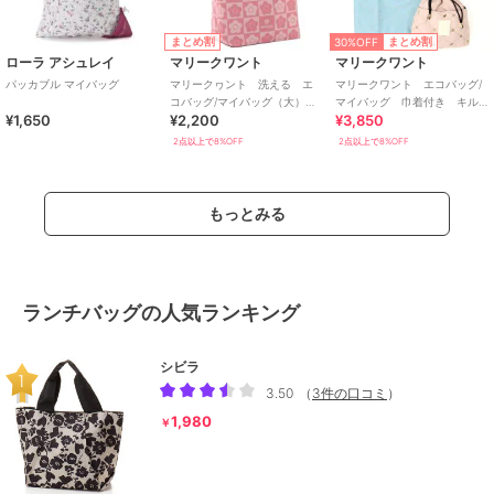
30%OFF
まとめ割
まとめ割
ローラ アシュレイ
マリークワント
マリークワント
パッカブル マイバッグ
マリークヮント 洗える エ
マリークワント エコバッグ/
コバッグ/マイバッグ（大）
マイバッグ 巾着付き キル
¥1,650
¥2,200
¥3,850
【MARY QUANT】
ティング柄
2点以上で8%OFF
2点以上で8%OFF
もっとみる
ランチバッグの人気ランキング
シビラ
3.50
（
3件の口コミ
）
1,980
￥