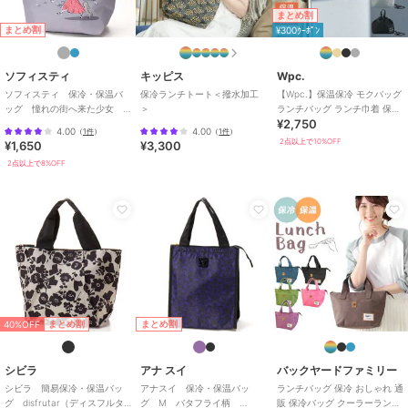
ポリエステル素材
/
花柄
/
中
まとめ割
（幅21～30cm以下）
/
洗える
/
まとめ割
¥300ｸｰﾎﾟﾝ
アウトドア
/
軽量 700ｇ以下
ランチバッグ
ソフィスティ
キッピス
Wpc.
ポリエステル素材
/
花柄
/
中
ソフィスティ 保冷・保温バ
保冷ランチトート＜撥水加工
【Wpc.】保温保冷 モクバッグ
ッグ 憧れの街へ来た少女
＞
ランチバッグ ランチ巾着 保冷
（幅21～30cm以下）
/
洗える
/
¥2,750
【sophisty】
ポケット はっ水 メンズ レディ
アウトドア
/
軽量 700ｇ以下
4.00
4.00
（
1件
）
（
1件
）
ース
2点以上で10%OFF
¥1,650
¥3,300
原産国
中国
2点以上で8%OFF
40%OFF
まとめ割
まとめ割
シビラ
アナ スイ
バックヤードファミリー
シビラ 簡易保冷・保温バッ
アナスイ 保冷・保温バッ
ランチバッグ 保冷 おしゃれ 通
グ disfrutar（ディスフルタ
グ M バタフライ柄
販 保冷バッグ クーラーランチ