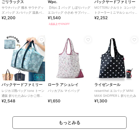
ごリラックス
Wpc.
バックヤードファミリー
サウナバッグ 撥水 サウナグッ
【Wpc.】バッグ しぼりバッグ
MOTTERU クルリト コンパク
ズ バッグ スパバッグ 温泉バッ
エコバッグ 小さめ サブバッグ
トクーラーミニマルシェバッ
¥2,200
¥1,540
¥2,252
グ サウナ ポーチ コンパクト
コンパクト 洗濯可能 レディ
グ
ース
2点以上で10%OFF
バックヤードファミリー
ローラ アシュレイ
ライゼンタール
レジカゴ用バッグ tone トーン
パッカブル マイバッグ
reisenthel エコバッグ MINI
通販 折りたたみレジかご用バ
MAXI SHOPPER L 折りたたみ
¥2,548
¥1,650
¥1,300
ッグ 保冷バッグ 20l 20リット
もっとみる