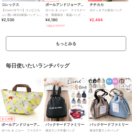
コレックス
ポールアンドジョーアクセソワ
チチカカ
【tower/タワー】コンビニち
ポール ＆ ジョー ファスナー
ポケッタブル保冷バッグ
ょい買い保冷&保温バッグ ショ
付 簡易保冷・保温バッグ
¥2,530
¥4,180
¥2,464
ルダー 500ml
ミモザとジプシー＆ヌネット
2点以上で8%OFF
もっとみる
毎日使いたいランチバッグ
まとめ割
ポールアンドジョーアクセソワ
バックヤードファミリー
バックヤードファミリー
ポール ＆ ジョー ファスナー
保冷ランチ巾着バッグ
保冷巾着ランチバッグ