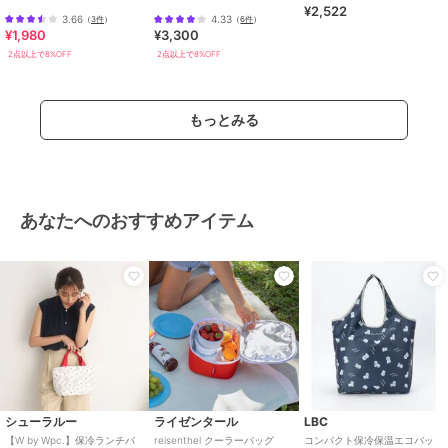
¥2,522
ー） 【Sybilla】
【ANNA SUI】
バック レディース メンズ 手提
3.66
4.33
（
3件
）
（
6件
）
げ て
¥1,980
¥3,300
2点以上で8%OFF
2点以上で8%OFF
もっとみる
あなたへのおすすめアイテム
シューラルー
ライゼンタール
LBC
【W by Wpc.】保冷ランチバ
reisenthel クーラーバッグ
コンパクト保冷保温エコバッ