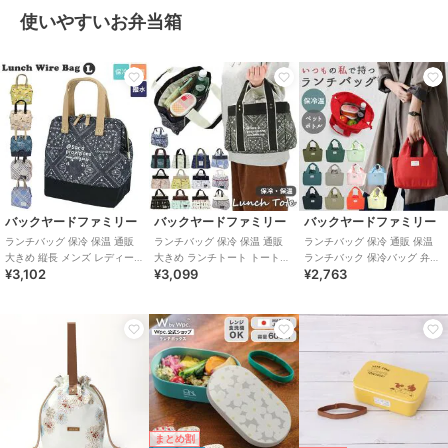
使いやすいお弁当箱
バックヤードファミリー
バックヤードファミリー
バックヤードファミリー
ランチバッグ 保冷 保温 通販
ランチバッグ 保冷 保温 通販
ランチバッグ 保冷 通販 保温
大きめ 縦長 メンズ レディース
大きめ ランチトート トートバ
ランチバック 保冷バッグ 弁当
¥3,102
¥3,099
¥2,763
撥水 はっ水 ワイヤー がま口
ッグ 大容量 撥水 はっ水 巾着
お弁当 かわいい マチ広め トー
ペ
猫
トバ
まとめ割