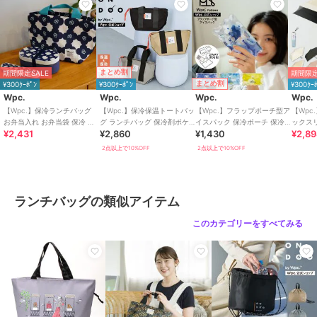
この商品は無料ギフトサービスの対象商品です
>>無料ギフトサービスについての詳細はこちら
まとめ割
期間限定SALE
期間限定
ブランド
Wpc.
まとめ割
¥300ｸｰﾎﾟﾝ
¥300ｸｰﾎﾟﾝ
¥300ｸｰ
Wpc.
Wpc.
Wpc.
Wpc.
ショップ
Wpc.
／
ザッカセレクト
【Wpc.】保冷ランチバッグ
【Wpc.】保冷保温トートバッ
【Wpc.】フラップポーチ型ア
【Wpc
商品カテゴリ
バッグ
／
ランチバッグ
お弁当入れ お弁当袋 保冷 大
グ ランチバッグ 保冷剤ポケ
イスパック 保冷ポーチ 保冷
ックス
¥2,431
¥2,860
¥1,430
¥2,8
きめ レディース
ット付き ランチトート バッ
剤 大判
100%
性別タイプ
レディース
グ ONDOO
み傘
2点以上で10%OFF
2点以上で10%OFF
バッグ
／
ランチバッグ
カラー
クッカモカ、メリーフラワーオ
フ、ポルクオフ、フロラージュオ
ランチバッグの類似アイテム
フ
このカテゴリーをすべてみる
サイズ
FREE
素材
表生地：ポリエステル100％ / 中生
地：アルミニウム
商品のお取り扱い方法
特徴
バッグ