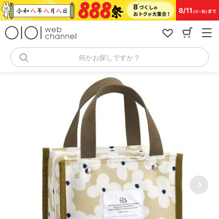
コ
ン
テ
ン
ツ
へ
何かお探しですか？
ス
キ
ッ
プ