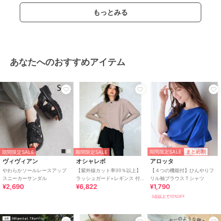
もっとみる
あなたへのおすすめアイテム
期間限定SALE
まとめ割
期間限定SALE
期間限定SALE
ヴィヴィアン
オシャレボ
アロッタ
やわらかソールレースアップ
【紫外線カット率99％以上】
【４つの機能付】ひんやりフ
スニーカーサンダル
ラッシュガード×レギンス 付
リル袖ブラウスＴシャツ
¥2,690
¥6,822
¥1,790
き タンキニ
3点以上で10%OFF