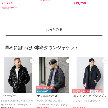
ップ スタンドカラー ジャケッ
3,294
13,750
¥
¥
ト
2点以上で5%OFF
もっとみる
早めに狙いたい本命ダウンジャケット
期間限定SALE
期間限定SALE
まとめ割
¥1000ｸｰﾎﾟﾝ
リューグー
ナノユニバース
エレメント オブ シンプルライフ
Liugoo Leathers 本革 ダイヤ
｢OGAWA PRODUCTS｣
ノンキルトミドルダウン
モンドキルト レザーダウンジ
anewdown(R) スタンドダウン