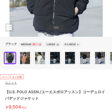
1/25
ブラック
MEDIUM
残り1点
LARGE
△
X-LARGE
×
SALE
まとめ割
ユニット
【U.S. POLO ASSN./ユーエスポロアッスン】コーデュロイ
パデッドジャケット
9,504
￥
税込