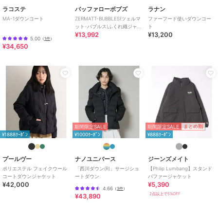
ラコステ
バッファローボブズ
ラナン
MA-1ダウンコート
ZERMATT-BUBBLES(ツェルマ
ファーフード使いダウンコー
ット-バブルス)ふくれ織ジャガ
ト
¥13,992
¥13,200
ード エコダウン パデットジャ
5.00
（
1件
）
¥34,650
期間限定SALE
まとめ割
期間限定SALE
¥1888ｸｰﾎﾟﾝ
¥1000ｸｰﾎﾟﾝ
¥888ｸｰﾎﾟﾝ
プールヴー
ナノユニバース
ジーンズメイト
ポリエステル フェイクウール
「西川ダウン(R)」サージショ
【Philip Lumbang】スタンド
コートダウンジャケット
ートダウン
パファージャケット
¥42,000
¥5,390
4.66
（
3件
）
2点以上で5%OFF
¥43,890