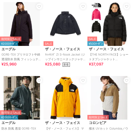
期間限定SALE
SALE
¥2000ｸｰﾎﾟﾝ
SALE
¥500ｸｰﾎﾟﾝ
エーグル
ザ・ノース・フェイス
ザ・ノース・フェイス
GORE-TEX プリマロフト中綿
ﾄﾚｯｷﾝｸﾞ ZI S-Nook Jacket (ジ
【THE NORTH FACE】ショー
透湿防水 防風 フィッシュテー
ップインサニーヌックジャケ
トヌプシジャケット
¥25,960
¥25,080
¥37,097
ル フーデッドパディングジャ
ット)
[NDW92335]
新着
ケット
期間限定SALE
¥2000ｸｰﾎﾟﾝ
期間限定SALE
エーグル
ザ・ノース・フェイス
コロンビア
防水 防風 透湿 GORE-TEX
【ザ・ノース・フェイス】 マ
撥水 UVカット Columbia／ウ