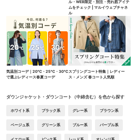
ル・WEB限定・別注・売れ筋アイテ
ムをチェック | マルイウェブチャネ
ル
気温別コーデ｜20℃・25℃・30℃
スプリングコート特集｜レディー
で選ぶレディース春夏コーデ
ス・メンズ 春コート人気順
ダウンジャケット・ダウンコート（中綿含む）を色から探す
ホワイト系
ブラック系
グレー系
ブラウン系
ベージュ系
グリーン系
ブルー系
パープル系
イエロー系
ピンク系
レッド系
オレンジ系