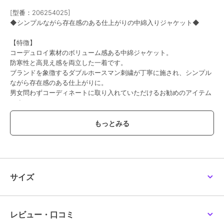
[型番：206254025]
◆シンプルながら存在感のある仕上がりの中綿入りジャケット◆
【特徴】
コーデュロイ素材のボリューム感ある中綿ジャケット。
防寒性と高見え感を両立した一着です。
ブランドを象徴するダブルホースマン刺繍が丁寧に施され、シンプル
ながら存在感のある仕上がりに。
男女問わずコーディネートに取り入れていただけるお勧めのアイテム
です。
【コーディネート】
インナーにパーカーやスウェットを合わせてストリートライクに！
トラックパンツやカーゴパンツと合わせてイマドキのミリタリーMIX
も◎
ジャケット自体が存在感のあるデザインなので、ボトムや小物はシン
プルにまとめるのがお勧めです。
サイズ
【U.S.POLO ASSN ユーエスポロアッスン】
U.S.POLO ASSN.（ユーエスポロアッスン）とはUnited States Polo
レビュー・口コミ
Association（ユーエスポロアソシエーション）の略で、全米競技ポ