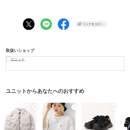
ロ協会に認定された唯一のブランドです。
アメリカ唯一のPOLO競技のオフィシャル団体として1890年に設立さ
れました。
米国を中心にバッグやアパレル、腕時計他幅広い商品展開を行ってお
り、世界150カ国、公式ショップ1000店舗以上で販売が行われていま
す。
取扱いショップ
ブランド
ユニット
ショップ
ユニット
商品カテゴリ
アウター・ジャケット・コート
／
ダウンジャケット・ダウンコ
ート（中綿含む）
ユニットからあなたへのおすすめ
性別タイプ
メンズ
アウター・ジャケット・コート
／
ダウンジャケット・ダウンコ
ート（中綿含む）
レディース
アウター・ジャケット・コート
／
ダウンジャケット・ダウンコ