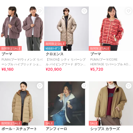
期間限定SALE
期間限定SALE
¥888ｸｰﾎﾟﾝ
期間限定SALE
プーマ
クロエンス
プーマ
PUMA/プーマ/ウィメンズ リバ
【TAION】シティ リバーシブ
PUMA/プーマ/CORE
ーシブル ハイブリッド シェル
ル パイピングフード ダウン×
HERITAGE リバーシブル AOP
¥6,160
¥20,900
¥5,720
パ ジャケット
ボア コート
ジャケット
期間限定SALE
SALE
SALE
ポール・スチュアート
アンフィーロ
シップス カラーズ