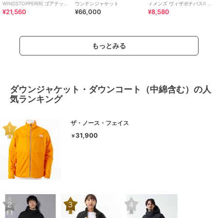
WINDSTOPPER(R) ゴアテック
ウンテンジャケット
ィメンズ ヴィザボナパスII ジ
¥21,560
¥66,000
¥8,580
スウインドストッパー ス
ャケット／コロンビア
もっとみる
ダウンジャケット・ダウンコート（中綿含む）の人
気ランキング
ザ・ノース・フェイス
31,900
￥