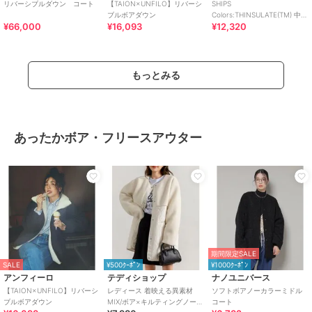
リバーシブルダウン コート
【TAION×UNFILO】リバーシ
SHIPS
ブルボアダウン
Colors:THINSULATE(TM) 中綿
¥66,000
¥16,093
¥12,320
リバーシブル ブルゾン◇
もっとみる
あったかボア・フリースアウター
期間限定SALE
SALE
¥500ｸｰﾎﾟﾝ
¥1000ｸｰﾎﾟﾝ
アンフィーロ
テディショップ
ナノユニバース
【TAION×UNFILO】リバーシ
レディース 着映える異素材
ソフトボアノーカラーミドル
ブルボアダウン
MIX/ボア×キルティングノーカ
コート