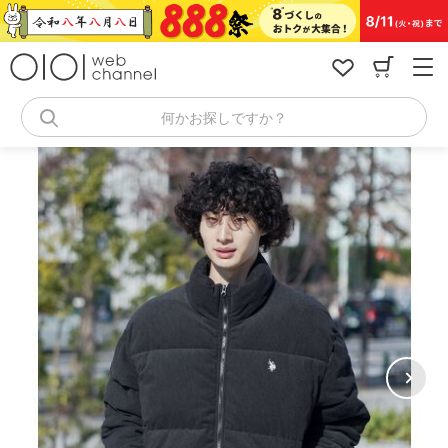
コ
ン
テ
ン
ツ
へ
何かお探しですか？
ス
キ
ッ
プ