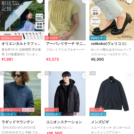
期間限定SALE
35%OFF
¥888ｸｰﾎﾟﾝ
オリエンタルトラフィック
アーバンリサーチ サニーレーベル
velikoko(ヴェリココ）
遮光率100％ 自動開閉 男女兼
フロントフリルプルオーバー
ゆったり幅もある2wayパンプ
用【26春夏新作】ワンタッチ
ス(3.0cmヒール)[19.5~27cm]
¥1,991
¥3,575
¥6,990
晴雨兼用 折りたたみ傘 /G-
ラクチンきれいシューズ
0601
PR
PR
PR
期間限定SALE
50%OFF
50%OFF
まとめ割
¥500ｸｰﾎﾟﾝ
¥888ｸｰﾎﾟﾝ
¥888ｸｰﾎﾟﾝ
ラギッドマウンテン
ユニオンステーション
メンズビギ
【RAGGED MOUNTAIN】
ツイル中綿ブルゾン
スエードタッチ ダンボールス
DURHAM/ダラム 中綿 フルジ
タンドジップアウター
16,500
¥