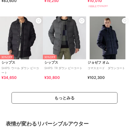
¥83,600
¥19,250
¥10,010
ャケット WNG19A
難燃性、撥水
2点以上で10%OFF
30%OFF
30%OFF
シップス
シップス
ジョゼフ オム
SHIPS: ウール ダウン ピーコ
SHIPS: TR ダウン ピーコート
コマスエード ダウンコート
ート
¥34,650
¥30,800
¥102,300
もっとみる
表情が変わるリバーシブルアウター