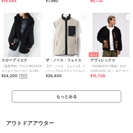
¥16,093
¥7,980
¥6,732
ラーコート
SALE
スローブ イエナ
ザ・ノース・フェイス
アヴィレックス
《追加予約》COLD BREAKER/
【ザ・ノース・フェイス】 リ
《WEB&DEPOT限定》BOA
コールドブレーカー SLOBE別
バーシブルエクストリームパ
CARDIGAN ’24 ／ ボア カーデ
¥24,200
¥26,400
¥15,708
注 ボアベスト
イルフリースベスト
ィガン ／ AVIREX
予約
もっとみる
アウトドアアウター