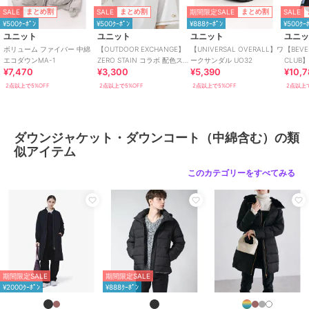
ート（中綿含む）
SALE
SALE
期間限定SALE
SALE
まとめ割
まとめ割
まとめ割
¥500ｸｰﾎﾟﾝ
¥500ｸｰﾎﾟﾝ
¥888ｸｰﾎﾟﾝ
¥500ｸｰ
カラー
ブラック、ブラウン、オフホワイ
ユニット
ユニット
ユニット
ユニ
ト
ボリューム ファイバー 中綿
【OUTDOOR EXCHANGE】
【UNIVERSAL OVERALL】ワ
【BEVE
エコダウンMA-1
ZERO STAIN コラボ 配色ステ
ークサンダル UO32
CLU
サイズ
MEDIUM,LARGE,X-LARGE
¥7,470
¥3,300
¥5,390
¥10,
ッチ クルーネックTシャツ
トバッ
素材
ポリエステル100％
2点以上で5%OFF
2点以上で5%OFF
2点以上で5%OFF
2点以上で
商品のお取り扱い方法
特徴
アウター・ジャケット・コート
ダウンジャケット・ダウンコート（中綿含む）の類
ダウン・中綿
/
ポリエステル素材
似アイテム
/
無地
/
ロゴ
/
刺繍
/
キルティ
ング
/
ミドル丈
/
ライフスタイ
このカテゴリーをすべてみる
ル
/
カジュアル
ダウンジャケット・ダウンコート
（中綿含む）
ダウン・中綿
/
ポリエステル素材
/
無地
/
ロゴ
/
刺繍
/
キルティ
ング
/
ミドル丈
/
ライフスタイ
ル
/
カジュアル
期間限定SALE
期間限定SALE
¥2000ｸｰﾎﾟﾝ
¥888ｸｰﾎﾟﾝ
原産国
中国