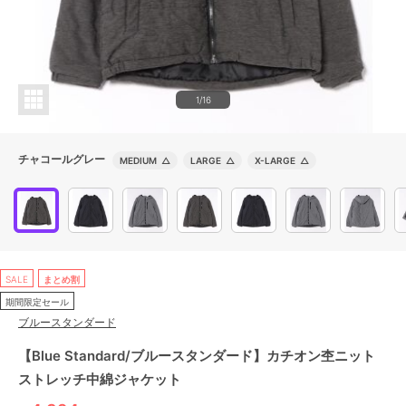
1/16
チャコールグレー
MEDIUM
△
LARGE
△
X-LARGE
△
SALE
まとめ割
期間限定セール
ブルースタンダード
【Blue Standard/ブルースタンダード】カチオン杢ニット
ストレッチ中綿ジャケット