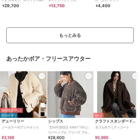
ブルゾン
29,700
13,750
4,400
¥
¥
¥
もっとみる
あったかボア・フリースアウター
期間限定SALE
¥200ｸｰﾎﾟﾝ
SALE
デューリリー
シップス
クラフトスタンダードブティック
ノーカラーボアジャケット
【SHIPS別注】ARMY TWILL:
ダブルボアミディコート
リバーシブル フリース ブルゾ
¥3,199
¥28,600
¥5,995
ン