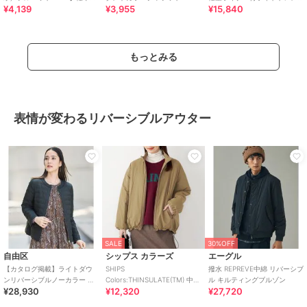
¥4,139
¥3,955
¥15,840
ミドルトレンチコート
チコート
もっとみる
表情が変わるリバーシブルアウター
SALE
30%OFF
自由区
シップス カラーズ
エーグル
【カタログ掲載】ライトダウ
SHIPS
撥水 REPREVE中綿 リバーシブ
ンリバーシブルノーカラー ジ
Colors:THINSULATE(TM) 中綿
ル キルティングブルゾン
¥28,930
¥12,320
¥27,720
ャケット
リバーシブル ブルゾン◇