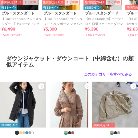
期間限定SALE
期間限定SALE
期間限定SALE
まとめ割
まとめ割
まとめ割
期間限定
¥888ｸｰﾎﾟﾝ
¥888ｸｰﾎﾟﾝ
¥888ｸｰﾎﾟﾝ
ショップ
ジーンズメイト
ブルースタンダード
ブルースタンダード
ブルースタンダード
ブル
商品カテゴリ
アウター・ジャケット・コート
【Blue Standard/ブルースタ
【Blue Standard】ウールタ
【Blue Standard】コーデュ
【HEA
ンダード】PUコーティング
ッチ ヘリンボーン ファイバ
ロイ 軽量ファイバーダウンジ
UVカ
／
ダウンジャケット・ダウンコ
¥6,490
¥5,390
¥5,390
¥2,63
中綿ブルゾン
ーダウンジャケット
ャケット エコダウン
プリン
ート（中綿含む）
2点以上で5%OFF
2点以上で5%OFF
2点以上で5%OFF
2点以上で
性別タイプ
メンズ
アウター・ジャケット・コート
／
ダウンジャケット・ダウンコ
ダウンジャケット・ダウンコート（中綿含む）の類
ート（中綿含む）
似アイテム
レディース
アウター・ジャケット・コート
このカテゴリーをすべてみる
／
ダウンジャケット・ダウンコ
ート（中綿含む）
カラー
チャコールグレー、ネイビー、グ
レー
サイズ
MEDIUM,LARGE,X-LARGE
素材
表地:ポリエステル 100% 裏地:ポリ
エステル 100% 中わた:ポリエステ
¥1888ｸｰﾎﾟﾝ
期間限定SALE
ル 100% フード裏:ポリエステル 10
0%