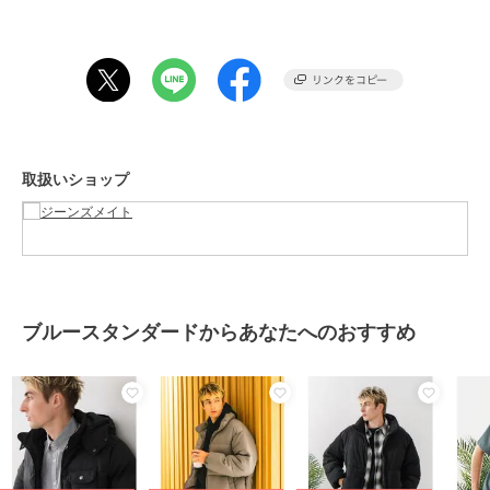
アラン編みや畔編み、フィッシャーマン、タートルネック、モール、
シャギー等のセーターやカーディガンで大人な雰囲気を演出するのも
お勧めです。
ボトムスはベーシックなブルーやブラックのデニムはカジュアルでど
んなトップスにも合わせやすい。
季節感の出しやすいコーデュロイやウールライク、ニットフリースと
いった秋冬らしい素材のイージーパンツと合わせてリラクシングなス
タイルもお勧め。
取扱いショップ
トレンド感を出したいなら、ワイドカーゴやデニムカーゴ、バルーン
パンツやバレルレッグパンツ、コンバーチブルカーゴ、スノーパンツ
と合わせてストリート系、スケーター系コーデがお勧め。
【Blue Standard/ブルースタンダード】
スタンダードながら、程よくトレンドをミックスした都会的で爽やか
なニューベーシックスタイル。
ブルースタンダードからあなたへのおすすめ
ワンランク上のデザイン性を手頃な価格で提供する大人のメンズカジ
ュアルブランドです。
期間限定セール開催中
ブランド
ブルースタンダード