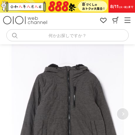
コ
ン
テ
ン
ツ
へ
何かお探しですか？
ス
キ
ッ
プ