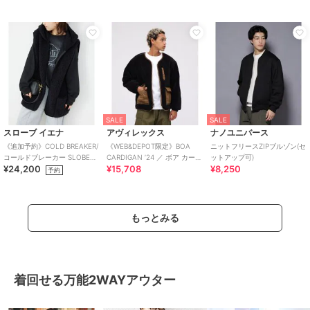
SALE
SALE
スローブ イエナ
アヴィレックス
ナノユニバース
《追加予約》COLD BREAKER/
《WEB&DEPOT限定》BOA
ニットフリースZIPブルゾン(セ
コールドブレーカー SLOBE別
CARDIGAN ’24 ／ ボア カーデ
ットアップ可)
¥24,200
¥15,708
¥8,250
注 ボアベスト
ィガン ／ AVIREX
予約
もっとみる
着回せる万能2WAYアウター