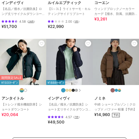
インディヴィ
ルイルエブティック
コーエン
商品のお取り扱い方法
【名品／撥水／抗菌防臭】ロ
【S～3L】ライトサーモ・キル
ウィンドブロックノーカラー
ング丈リサイクルダウンコー
ティングサイドリブコート
カーデ【撥水、防風、抗菌防
特徴
アウター・ジャケット・コート
¥3,261
ト
臭（中綿）】
4.58
2.00
（
24件
）
（
1件
）
ダウン・中綿
/
ポリエステル素材
¥51,700
¥22,990
/
無地
/
キルティング
/
ミドル
丈
/
ライフスタイル
/
フード付
き
/
カジュアル
ダウンジャケット・ダウンコート
（中綿含む）
ダウン・中綿
/
ポリエステル素材
/
無地
/
キルティング
/
ミドル
期間限定SALE
丈
/
ライフスタイル
/
フード付
¥1500ｸｰﾎﾟﾝ
¥1888ｸｰﾎﾟﾝ
き
/
カジュアル
原産国
中国
アンタイトル
インディヴィ
ノミネ
【トレンド撥水機能防寒】シ
【名品／撥水／抗菌防臭】シ
中綿 ショートブルゾン｜クロ
ョートダウンコート
ョート丈リサイクルダウンコ
ップド パファー 軽量【予約】
¥20,064
¥14,960
ート
予約
4.57
（
7件
）
¥49,500