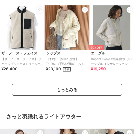
30%OFF
ザ・ノース・フェイス
シップス
エーグル
【ザ・ノース・フェイス】 リ
《予約》【SHIPS別注】
Dupont Sorona中綿 撥水 リバ
バーシブルエクストリームパ
TAION:〈手洗い可能〉リバー
ーシブル インサレーション キ
¥26,400
¥23,100
¥19,250
イルフリースベスト
シブル マルチ WAY ダウン ジ
ルティングボアベスト
予約
ャケット
もっとみる
さっと羽織れるライトアウター