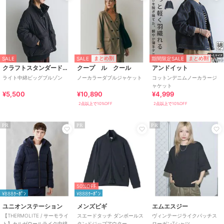
SALE
期間限定SALE
まとめ割
まとめ割
SALE
クラフトスタンダードブティック
クープ ル クール
アンドイット
ライト中綿ビッグブルゾン
ノーカラーダブルジャケット
コットンデニムノーカラージ
ャケット
¥5,500
¥10,890
¥4,999
2点以上で10%OFF
2点以上で10%OFF
PR
PR
PR
50%OFF
¥888ｸｰﾎﾟﾝ
¥888ｸｰﾎﾟﾝ
ユニオンステーション
メンズビギ
エムエスジー
【THERMOLITE / サーモライ
スエードタッチ ダンボールス
ヴィンテージライクパッチス
ト】カルゼウールライク中綿
タンドジップアウター
ローガンTシャツ