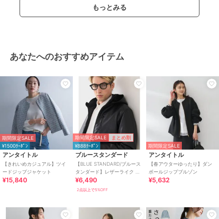
もっとみる
あなたへのおすすめアイテム
期間限定SALE
まとめ割
期間限定SALE
¥1500ｸｰﾎﾟﾝ
¥888ｸｰﾎﾟﾝ
期間限定SALE
アンタイトル
ブルースタンダード
アンタイトル
【きれいめカジュアル】ツイ
【BLUE STANDARD/ブルース
【春アウターゆったり】ダン
ードジップジャケット
タンダード】レザーライク 中
ボールジップブルゾン
¥15,840
¥6,490
¥5,632
綿フードジャケット
2点以上で5%OFF