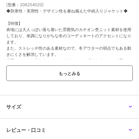
[型番：206254020]
◆防寒性・実用性・デザイン性を兼ね備えた中綿入りジャケット◆
【特徴】
表地には大人っぽい落ち着いた雰囲気のカチオン杢ニット素材を使用
しており、単調になりがちな冬のコーディネートのアクセントになり
ます。
また、ストレッチ性のある素材なので、冬アウターの弱点でもある動
きにくさを解消しています。
表面にキルトを入れることによりボリューム感があり、フード裏には
ボアを使用することで、防寒性も抜かりなしです！
胸ポケット・左腕部分にポケットがあり、防寒性・実用性・デザイン
性を兼ね備えています。
【コーディネート】
トップスはシンプルな無地カットソーや無地スウェットとの相性抜群
サイズ
で、秋冬にぴったりの鉄板コーデが完成。
上品で大人っぽく、ボタンダウンやバンドカラーのシャツと合わせる
のもお勧め。
スウェットパーカーやジップフーディー等、フード付きアイテムとの
レビュー・口コミ
レイヤードスタイルもお勧め。