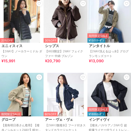
期間限定SALE
20%OFF
30%OFF
¥1500ｸｰﾎﾟﾝ
エニィスィス
シップス
アンタイトル
【2WAY】ノーカラーミドル ダ
【WEB限定】2WAY フェイク
【2WAY洗えるはっ水】グログ
ウン
ファー 中綿 ブルゾン
ランモッズコート
¥15,991
¥20,790
¥13,090
期間限定SALE
期間限定SALE
60%OFF
¥1888ｸｰﾎﾟﾝ
グローブ
アー・ヴェ・ヴェ
インディヴィ
【貴島明日香さん着用】【撥
【2WAY/微撥水】フード付きス
【撥水／UVケア／2WAY】超
水／シルエット2WAY】軽やか
タンドカラージャケット
軽量ライナー付ライトトレン