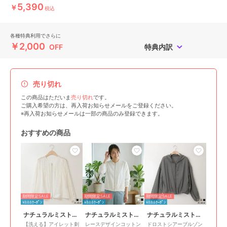
5,390
￥
税込
各種特典利用でさらに
￥2,000
OFF
特典内訳
売り切れ
この商品はただいま
売り切れ
です。
ご購入希望の方は、再入荷お知らせメールをご登録ください。
※再入荷お知らせメールは一部の商品のみ登録できます。
おすすめの商品
期間限定SALE
期間限定SALE
期間限定SALE
¥888ｸｰﾎﾟﾝ
¥888ｸｰﾎﾟﾝ
¥888ｸｰﾎﾟﾝ
ナチュラルミストクラス
ナチュラルミストクラス
ナチュラルミストクラス
【洗える】アイレット刺
レースデザインコットン
ドロストシアーブルゾン