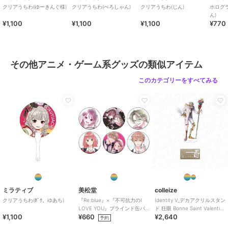
クリアうちわ(ゆーきんぐ様)
クリアうちわ(ぺろしゃん)
クリアうちわ(じん)
ホログ
ん)
¥1,100
¥1,100
¥1,100
¥770
その他アニメ・ゲーム系グッズの類似アイテム
このカテゴリーをすべてみる
ミラティブ
美松堂
colleize
クリアうちわ(ﾎﾞｸ。ゆあち)
『Re:blue』×『不可抗力のI
Identity V_デカアクリルスタン
LOVE YOU』ブラインド缶バ
ド 狂眼 Bonne Saint Valentin
¥1,100
¥660
¥2,640
ッジ（全6種）
ver.
予約