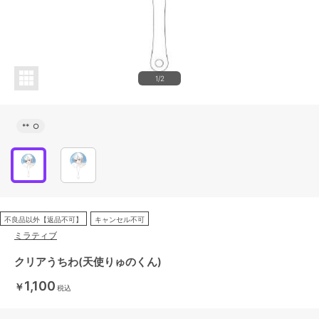
1/2
**
○
不良品以外【返品不可】
キャンセル不可
ミラティブ
クリアうちわ(天使りゅのくん)
1,100
￥
税込