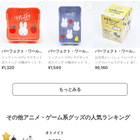
パーフェクト・ワールド・トーキョー
パーフェクト・ワールド・トーキョー
パーフェクト・ワールド・トーキョー
ミッフィー miffy マグネット
ミッフィー miffy マグネット
お文具といっしょ トレーディ
式スイング 小物ポケット ラン
式スイング 小物ポケット ラン
ングフレームマグネット 全7種
¥1,320
¥1,540
¥6,160
チ ピンク
チ ブルー
コンプリートBOX
もっとみる
その他アニメ・ゲーム系グッズの人気ランキング
オトメイト