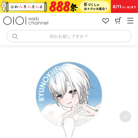
コ
ン
テ
ン
ツ
へ
何かお探しですか？
ス
キ
ッ
プ