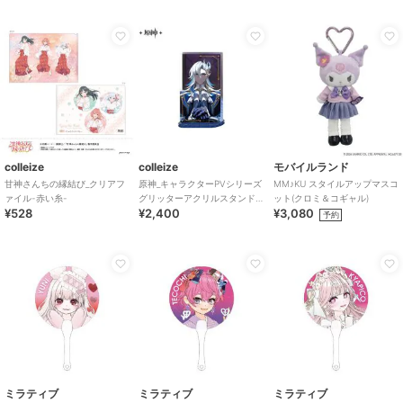
colleize
colleize
モバイルランド
甘神さんちの縁結び_クリアフ
原神_キャラクターPVシリーズ
MM♪KU スタイルアップマスコ
ァイル-赤い糸-
グリッターアクリルスタンド
ット(クロミ＆コギャル)
¥528
¥2,400
¥3,080
ヌヴィレット
予約
ミラティブ
ミラティブ
ミラティブ