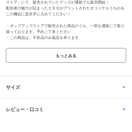
ストア」にて、販売されていたグッズが通販でも販売開始！
配信者の魅力が詰まったエモモがプリントされたオリジナルうちわを
この機会に是非手に入れてください！
・ポップアップストアで販売された商品のうち、一部を通販にて取り
扱っております。予めご了承ください
・この商品は、不良品のみ返品を承ります
この商品は、不良品のみ返品を承ります
ブランド
ミラティブ
ショップ
ミラティブ
商品カテゴリ
すべてのその他アニメ・ゲーム系
サイズ
グッズ
／
その他アニメ・ゲーム
系グッズ
カラー
**
レビュー・口コミ
サイズ
**
素材
PP
商品のお取り扱い方法