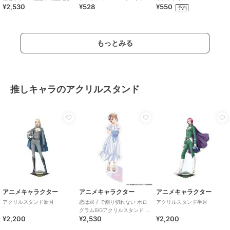
¥2,530
¥528
¥550
援チャリティーグッズ
旅行
予約
もっとみる
推しキャラのアクリルスタンド
アニメキャラクター
アニメキャラクター
アニメキャラクター
アクリルスタンド新月
恋は双子で割り切れない ホロ
アクリルスタンド半月
グラムBIGアクリルスタンド 琉
¥2,200
¥2,530
¥2,200
実