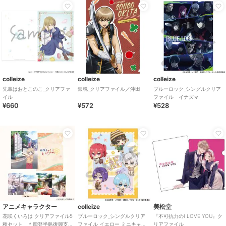
colleize
colleize
colleize
先輩はおとこのこ_クリアファ
銀魂_クリアファイル／沖田
ブルーロック_シングルクリア
イル
ファイル イナズマ
¥660
¥572
¥528
アニメキャラクター
colleize
美松堂
花咲くいろは クリアファイル5
ブルーロック_シングルクリア
『不可抗力のI LOVE YOU』ク
種セット ＊能登半島復興支
ファイル イエロー ミニキャラ
リアファイル