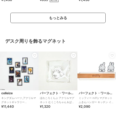
再入荷
Disney
もっとみる
デスク周りを飾るマグネット
colleize
パーフェクト・ワールド・トーキョー
パーフェクト・ワールド・トーキョー
キングダムハーツ_アクリルマ
ほわころくらぶ アクリルマグ
ミッフィー miffy マグネット
グネットギャラリー
ネット むくころちゃん＆ぱん
ふきんハンガー キッチン イン
¥11,440
¥1,320
¥2,090
Vol.2【BOX／10個入り】
ころちゃん インテリア 文具
テリア