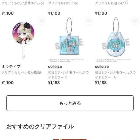
クリアうちわ(小悪魔ゆにぃる)
クリアうちわ(てこち)
クリアうちわ(きゃぴ子)
¥1,100
¥1,100
¥1,100
ミラティブ
colleize
colleize
クリアうちわ(ぺいるか物語)
初音ミク×シナモロール_スラ
初音ミク×シナモロール_スラ
イドミラー C
イドミラー A
¥1,100
¥1,188
¥1,188
もっとみる
おすすめのクリアファイル