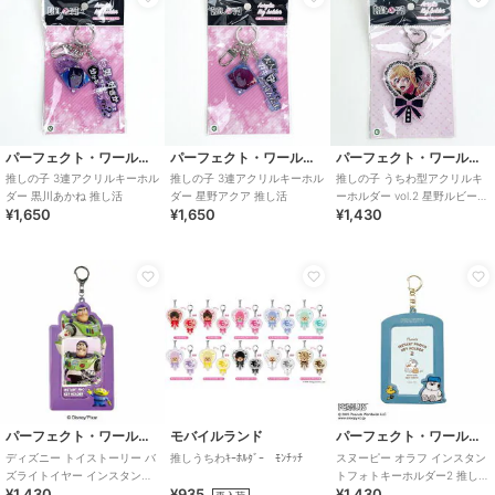
パーフェクト・ワールド・トーキョー
パーフェクト・ワールド・トーキョー
パーフェクト・ワールド・トーキョー
推しの子 3連アクリルキーホル
推しの子 3連アクリルキーホル
推しの子 うちわ型アクリルキ
ダー 黒川あかね 推し活
ダー 星野アクア 推し活
ーホルダー vol.2 星野ルビー
¥1,650
¥1,650
¥1,430
推し活 うちわ
パーフェクト・ワールド・トーキョー
モバイルランド
パーフェクト・ワールド・トーキョー
ディズニー トイストーリー バ
推しうちわｷｰﾎﾙﾀﾞｰ ﾓﾝﾁｯﾁ
スヌーピー オラフ インスタン
ズライトイヤー インスタント
トフォトキーホルダー2 推し活
¥1,430
¥935
¥1,430
フォトキーホルダー 推し活
SNOOPY