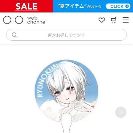
コ
ン
テ
ン
ツ
へ
何かお探しですか？
ス
キ
ッ
プ