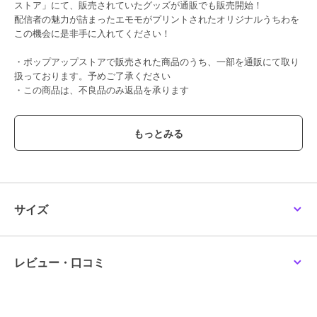
ストア」にて、販売されていたグッズが通販でも販売開始！
配信者の魅力が詰まったエモモがプリントされたオリジナルうちわを
この機会に是非手に入れてください！
・ポップアップストアで販売された商品のうち、一部を通販にて取り
扱っております。予めご了承ください
・この商品は、不良品のみ返品を承ります
この商品は、不良品のみ返品を承ります
ブランド
ミラティブ
ショップ
ミラティブ
商品カテゴリ
すべてのその他アニメ・ゲーム系
サイズ
グッズ
／
その他アニメ・ゲーム
系グッズ
カラー
**
レビュー・口コミ
サイズ
**
素材
PP
商品のお取り扱い方法