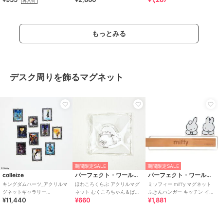
再入荷
もっとみる
デスク周りを飾るマグネット
期間限定SALE
期間限定SALE
colleize
パーフェクト・ワールド・トーキョー
パーフェクト・ワールド・トーキョー
キングダムハーツ_アクリルマ
ほわころくらぶ アクリルマグ
ミッフィー miffy マグネット
グネットギャラリー
ネット むくころちゃん＆ぱん
ふきんハンガー キッチン イン
¥11,440
¥660
¥1,881
Vol.2【BOX／10個入り】
ころちゃん インテリア 文具
テリア