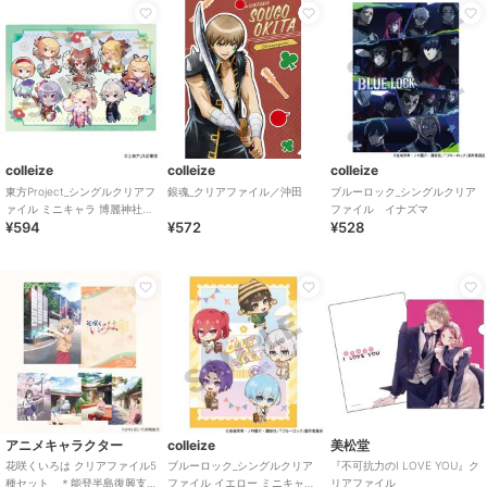
colleize
colleize
colleize
東方Project_シングルクリアフ
銀魂_クリアファイル／沖田
ブルーロック_シングルクリア
ァイル ミニキャラ 博麗神社初
ファイル イナズマ
¥594
¥572
¥528
詣
アニメキャラクター
colleize
美松堂
花咲くいろは クリアファイル5
ブルーロック_シングルクリア
『不可抗力のI LOVE YOU』ク
種セット ＊能登半島復興支
ファイル イエロー ミニキャラ
リアファイル