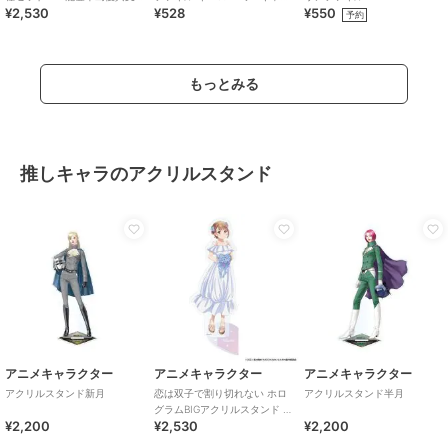
¥2,530
¥528
¥550
援チャリティーグッズ
旅行
予約
もっとみる
推しキャラのアクリルスタンド
アニメキャラクター
アニメキャラクター
アニメキャラクター
アクリルスタンド新月
恋は双子で割り切れない ホロ
アクリルスタンド半月
グラムBIGアクリルスタンド 琉
¥2,200
¥2,530
¥2,200
実