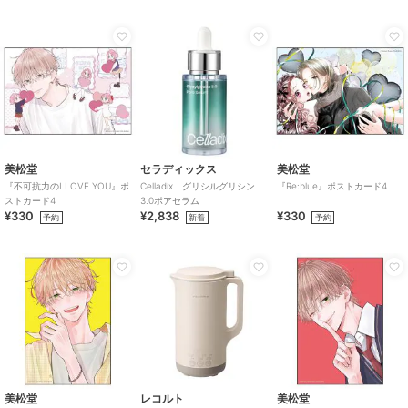
美松堂
セラディックス
美松堂
『不可抗力のI LOVE YOU』ポ
Celladix グリシルグリシン
『Re:blue』ポストカード4
ストカード4
3.0ポアセラム
¥330
¥2,838
¥330
予約
新着
予約
美松堂
レコルト
美松堂