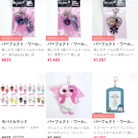
期間限定SALE
期間限定SALE
期間限定SALE
パーフェクト・ワールド・トーキョー
パーフェクト・ワールド・トーキョー
パーフェクト・ワールド・トーキョー
推しの子 3連アクリルキーホル
推しの子 3連アクリルキーホル
推しの子 うちわ型アクリルキ
ダー 黒川あかね 推し活
ダー 星野アクア 推し活
ーホルダー vol.2 星野ルビー
¥825
¥1,485
¥1,287
推し活 うちわ
期間限定SALE
モバイルランド
パーフェクト・ワールド・トーキョー
パーフェクト・ワールド・トーキョー
推しうちわｷｰﾎﾙﾀﾞｰ ﾓﾝﾁｯﾁ
グレムリン ギズモ ぬいぐるみ
スヌーピー オラフ インスタン
ボールチェーン （ピンク） 推
トフォトキーホルダー2 推し活
¥935
¥2,860
¥1,287
し活
SNOOPY