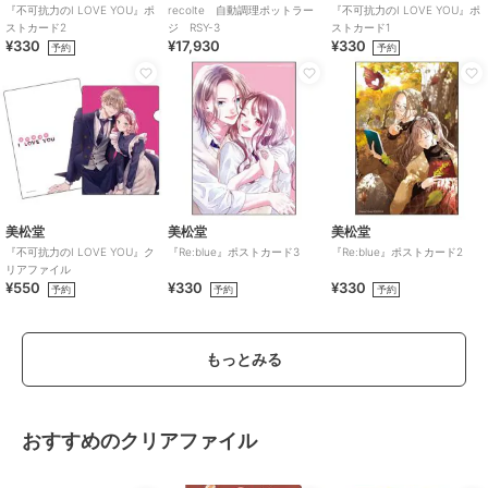
『不可抗力のI LOVE YOU』ポ
recolte 自動調理ポットラー
『不可抗力のI LOVE YOU』ポ
ストカード2
ジ RSY-3
ストカード1
¥330
¥17,930
¥330
予約
予約
美松堂
美松堂
美松堂
『不可抗力のI LOVE YOU』ク
『Re:blue』ポストカード3
『Re:blue』ポストカード2
リアファイル
¥550
¥330
¥330
予約
予約
予約
もっとみる
おすすめのクリアファイル