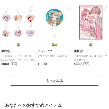
美松堂
ミラティブ
美松堂
『Re:blue』×『不可抗力のI
クリアうちわ(ちりるまくま)
『不可抗力のI LOVE YOU』ポ
LOVE YOU』ブラインドアク
ストカード3
¥880
¥1,100
¥330
リルキーホルダー（全6種）
予約
予約
もっとみる
あなたへのおすすめアイテム