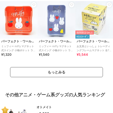
期間限定SALE
¥500ｸｰﾎﾟﾝ
パーフェクト・ワールド・トーキョー
パーフェクト・ワールド・トーキョー
パーフェクト・ワールド・トーキョー
ミッフィー miffy マグネット
ミッフィー miffy マグネット
お文具といっしょ トレーディ
式スイング 小物ポケット ラン
式スイング 小物ポケット ラン
ングフレームマグネット 全7種
¥1,320
¥1,540
¥5,544
チ ピンク
チ ブルー
コンプリートBOX
もっとみる
その他アニメ・ゲーム系グッズの人気ランキング
オトメイト