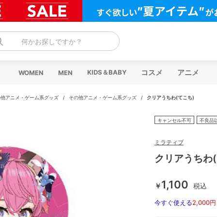
何かお探しですか？
コスメ
アニメ
KIDS＆BABY
WOMEN
MEN
の他アニメ・ゲーム系グッズ
/
その他アニメ・ゲーム系グッズ
/
クリアうちわ(てこち)
キャンセル不可
不良品
ミラティブ
クリアうちわ(
1,100
￥
税込
今すぐ使える
2,000円