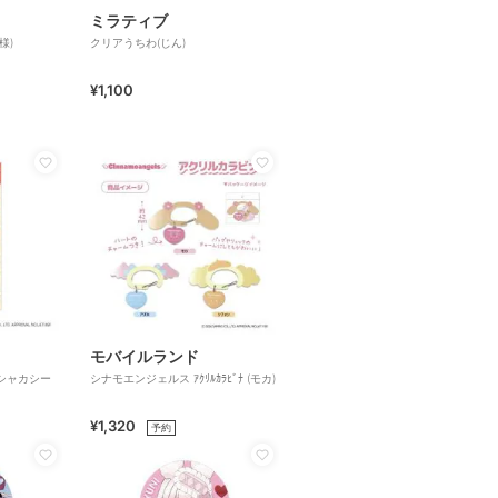
ミラティブ
様)
クリアうちわ(じん)
¥1,100
モバイルランド
シャカシー
シナモエンジェルス ｱｸﾘﾙｶﾗﾋﾞﾅ (モカ)
¥1,320
予約