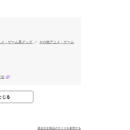
す
ニメ・ゲーム系グッズ
／
その他アニメ・ゲーム
方法
とじる
過去注文商品のサイズを参照する