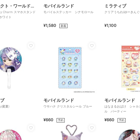
パーフェクト・ワールド・トーキョー
モバイルランド
ミラティブ
モバイルステッカー シナモロール
クリアうちわ(ゆーきんぐ
マスコット ホワイト
¥1,580
¥1,100
新着
ブ
モバイルランド
モバイルランド
(蜜夏)
ウサハナ クリスタルシール ブルー
はなまるおばけ シャカ
ル パーティー
¥660
¥660
予約
予約