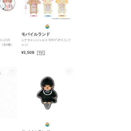
モバイルランド
 LOVE
シナモエンジェルス ﾓﾌﾓﾌﾊﾟｽｹｰｽ (シフ
ジ（全6種）
ォン)
¥2,508
予約