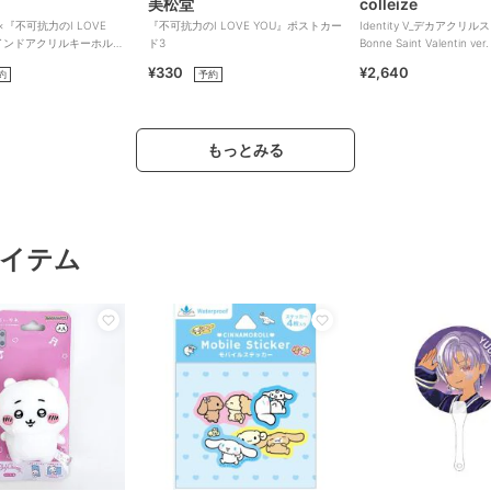
美松堂
colleize
』×『不可抗力のI LOVE
『不可抗力のI LOVE YOU』ポストカー
Identity V_デカアクリ
インドアクリルキーホルダ
ド3
Bonne Saint Valentin ver.
¥330
¥2,640
約
予約
もっとみる
イテム