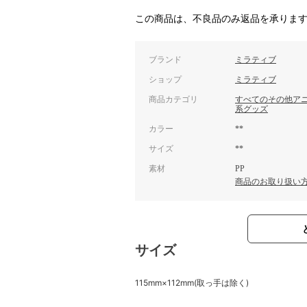
この商品は、不良品のみ返品を承りま
ブランド
ミラティブ
ショップ
ミラティブ
商品カテゴリ
すべてのその他ア
系グッズ
カラー
**
サイズ
**
素材
PP
商品のお取り扱い
サイズ
115mm×112mm(取っ手は除く)