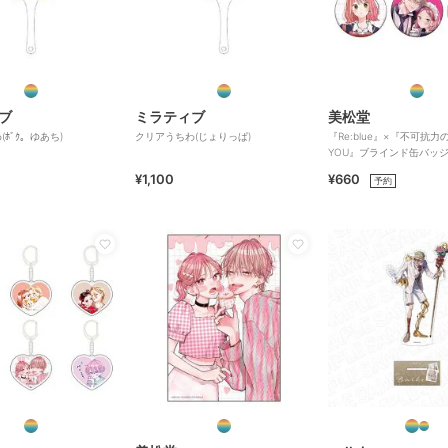
ブ
ミラティブ
美松堂
ﾎﾞｸ。ゆあち)
クリアうちわ(じょりっぱ)
『Re:blue』×『不可抗力のI
YOU』ブラインド缶バッ
¥1,100
¥660
予約