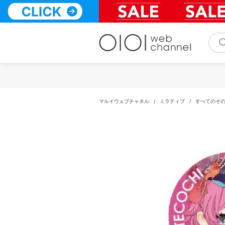
コ
ン
テ
ン
ツ
へ
ス
キ
ッ
プ
マルイウェブチャネル
/
ミラティブ
/
すべてのそ