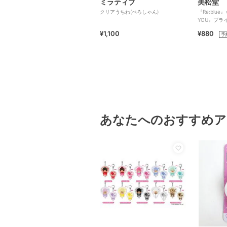
ミラティブ
美松堂
クリアうちわ(ぺろしゃん)
『Re:blue
YOU』ブラ
ー（全6種）
¥1,100
¥880
予
あなたへのおすすめア