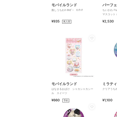
モバイルランド
推しうちわｷｰﾎﾙﾀﾞｰ ﾓﾝﾁｯﾁ
ちいかわ Play Charm スマホスタンド
¥935
¥2,530
再入荷
モバイルランド
ミラティ
はなまるおばけ シャカシャカシー
クリアうちわ
ル スイーツ
¥660
¥1,100
予約