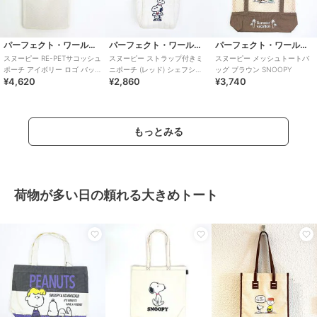
パーフェクト・ワールド・トーキョー
パーフェクト・ワールド・トーキョー
パーフェクト・ワールド・トーキョー
スヌーピー RE-PETサコッシュ
スヌーピー ストラップ付きミ
スヌーピー メッシュトートバ
ポーチ アイボリー ロゴ バッグ
ニポーチ (レッド) シェフシリ
ッグ ブラウン SNOOPY
¥4,620
¥2,860
¥3,740
ポシェット
ーズ SNOOPY
もっとみる
荷物が多い日の頼れる大きめトート