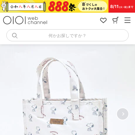
コ
ン
テ
ン
ツ
へ
何かお探しですか？
ス
キ
ッ
プ