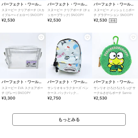
パーフェクト・ワールド・トーキョー
パーフェクト・ワールド・トーキョー
パーフェクト・ワールド・トーキョー
スヌーピー クリアポーチ (スカ
スヌーピー クリアポーチ (チェ
スヌーピー メッシュミニポー
イブルー×イエロー) SNOOPY
ッカーブラック) SNOOPY
チ グラデーション SNOOPY
¥2,530
¥2,530
¥2,530
新着
パーフェクト・ワールド・トーキョー
パーフェクト・ワールド・トーキョー
パーフェクト・ワールド・トーキョー
スヌーピー EVA スクエアポー
サンリオキャラクターズ ペン
サンリオ けろけろけろっぴ サ
チ (グレー) SNOOPY
ケース バックパック
ークルさがらポーチ Sanrio
¥3,300
¥2,750
¥2,530
OUTDOOR PRODUCTS ポーチ
San
もっとみる