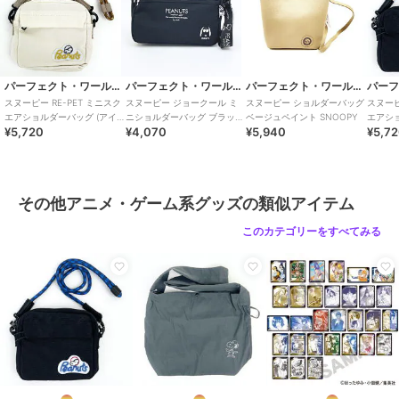
パーフェクト・ワールド・トーキョー
パーフェクト・ワールド・トーキョー
パーフェクト・ワールド・トーキョー
スヌーピー RE-PET ミニスク
スヌーピー ジョークール ミ
スヌーピー ショルダーバッグ
スヌーピ
エアショルダーバッグ (アイ
ニショルダーバッグ ブラック
ベージュペイント SNOOPY
エアシ
¥5,720
¥4,070
¥5,940
¥5,7
ボリー) SNOOPY
SNOOPY
ック) S
その他アニメ・ゲーム系グッズの類似アイテム
このカテゴリーをすべてみる