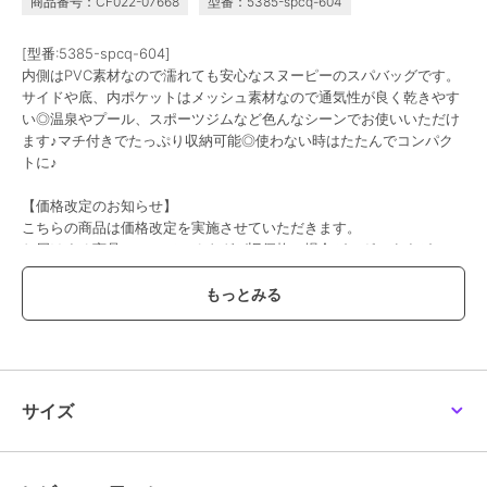
商品番号：CF022-07668
型番：5385-spcq-604
[型番:5385-spcq-604]
内側はPVC素材なので濡れても安心なスヌーピーのスパバッグです。
サイドや底、内ポケットはメッシュ素材なので通気性が良く乾きやす
い◎温泉やプール、スポーツジムなど色んなシーンでお使いいただけ
ます♪マチ付きでたっぷり収納可能◎使わない時はたたんでコンパク
トに♪
【価格改定のお知らせ】
こちらの商品は価格改定を実施させていただきます。
お届けする商品についているタグが旧価格の場合がございますが
現在表示されているサイト表示価格が正しい販売価格です｡
予めご了承いただきますよう､お願い申し上げます｡
この商品は、不良品のみ返品を承ります
ブランド
パーフェクト・ワールド・トーキ
サイズ
ョー
ショップ
パーフェクト・ワールド・トーキ
ョー