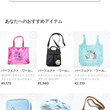
あなたへのおすすめアイテム
パーフェクト・ワールド・トーキョー
パーフェクト・ワールド・トーキョー
パーフェクト・ワールド・トーキョー
SNOOPY スヌーピー クリアト
スヌーピー ショルダーバッグ
スヌーピー エコバッグ ウィン
ート L ピンク サーフスヌーピ
ブラック SNOOPY
ターブラザーシリーズ
¥5,170
¥5,940
¥2,310
ー バッグ デイユーズ アウトド
SNOOPY