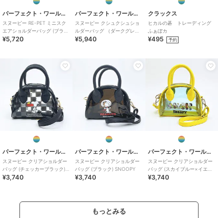
パーフェクト・ワールド・トーキョー
パーフェクト・ワールド・トーキョー
クラックス
スヌーピー RE-PET ミニスク
スヌーピー クシュクシュショ
ヒカルの碁 トレーディング
エアショルダーバッグ (ブラッ
ルダーバッグ （ダークグレー)
ふぁぼカ
¥5,720
¥5,940
¥495
ク) SNOOPY
SNOOPY
予約
パーフェクト・ワールド・トーキョー
パーフェクト・ワールド・トーキョー
パーフェクト・ワールド・トーキョー
スヌーピー クリアショルダー
スヌーピー クリアショルダー
スヌーピー クリアショルダー
バッグ (チェッカーブラック)
バッグ (ブラック) SNOOPY
バッグ (スカイブルー×イエロ
¥3,740
¥3,740
¥3,740
SNOOPY
ー) SNOOPY
もっとみる