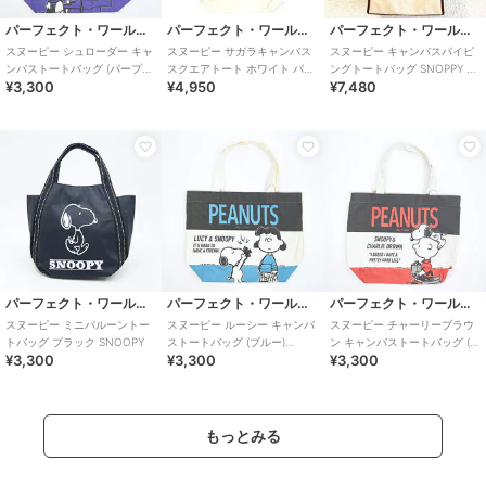
パーフェクト・ワールド・トーキョー
パーフェクト・ワールド・トーキョー
パーフェクト・ワールド・トーキョー
スヌーピー シュローダー キャ
スヌーピー サガラキャンバス
スヌーピー キャンバスパイピ
ンバストートバッグ (パープル)
スクエアトート ホワイト バッ
ングトートバッグ SNOPPY ア
¥3,300
¥4,950
¥7,480
SNOOPY
グ サブバッグ
コモデ ACCOMMODE
パーフェクト・ワールド・トーキョー
パーフェクト・ワールド・トーキョー
パーフェクト・ワールド・トーキョー
スヌーピー ミニバルーントー
スヌーピー ルーシー キャンバ
スヌーピー チャーリーブラウ
トバッグ ブラック SNOOPY
ストートバッグ (ブルー)
ン キャンバストートバッグ (レ
¥3,300
¥3,300
¥3,300
SNOOPY
ッド) SNOOPY
もっとみる