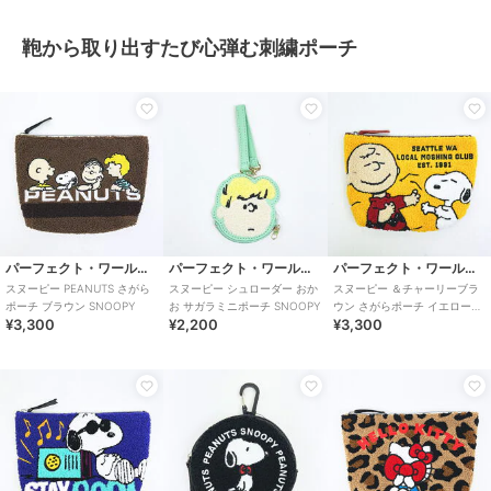
鞄から取り出すたび心弾む刺繍ポーチ
パーフェクト・ワールド・トーキョー
パーフェクト・ワールド・トーキョー
パーフェクト・ワールド・トーキョー
スヌーピー PEANUTS さがら
スヌーピー シュローダー おか
スヌーピー ＆チャーリーブラ
ポーチ ブラウン SNOOPY
お サガラミニポーチ SNOOPY
ウン さがらポーチ イエロー
¥3,300
¥2,200
¥3,300
SNOOPY