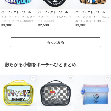
パーフェクト・ワールド・トーキョー
パーフェクト・ワールド・トーキョー
パーフェクト・ワールド・トーキョー
スヌーピー ジョークール さが
スヌーピー サークルさがらポ
サンリオ ハローキティ さがら
らポーチ パープル SNOOPY
ーチ SNOOPY
ポーチ レオパード 目隠し
¥3,300
¥2,530
¥3,300
Sanrio
もっとみる
散らかる小物をポーチへひとまとめ