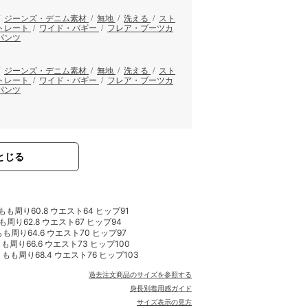
/
ジーンズ・デニム素材
/
無地
/
洗える
/
スト
トレート
/
ワイド・バギー
/
フレア・ブーツカ
パンツ
/
ジーンズ・デニム素材
/
無地
/
洗える
/
スト
トレート
/
ワイド・バギー
/
フレア・ブーツカ
パンツ
とじる
8 もも周り60.8 ウエスト64 ヒップ91
 もも周り62.8 ウエスト67 ヒップ94
 もも周り64.6 ウエスト70 ヒップ97
 もも周り66.6 ウエスト73 ヒップ100
.8 もも周り68.4 ウエスト76 ヒップ103
過去注文商品のサイズを参照する
身長別着用感ガイド
サイズ表示の見方