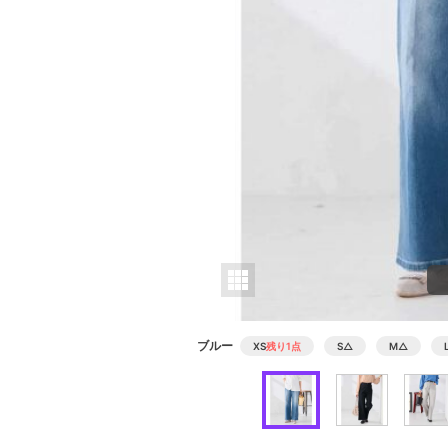
ブルー
XS
残り1点
S
△
M
△