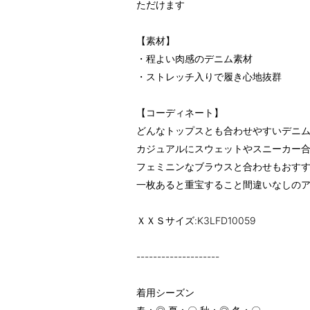
ただけます
【素材】
・程よい肉感のデニム素材
・ストレッチ入りで履き心地抜群
【コーディネート】
どんなトップスとも合わせやすいデニ
カジュアルにスウェットやスニーカー
フェミニンなブラウスと合わせもおす
一枚あると重宝すること間違いなしの
ＸＸＳサイズ:K3LFD10059
--------------------
着用シーズン