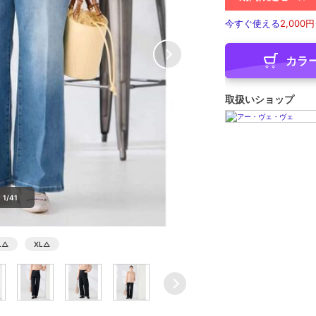
今すぐ使える
2,000円
カラ
取扱いショップ
1/41
L
△
XL
△