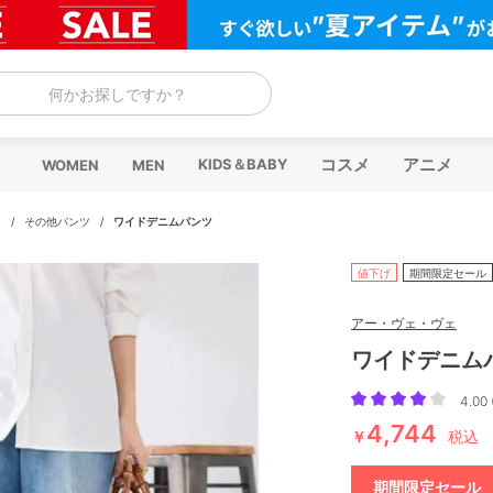
何かお探しですか？
コスメ
アニメ
KIDS＆BABY
WOMEN
MEN
ツ
/
その他パンツ
/
ワイドデニムパンツ
値下げ
期間限定セール
アー・ヴェ・ヴェ
ワイドデニム
4.00 
4,744
￥
税込
期間限定セール