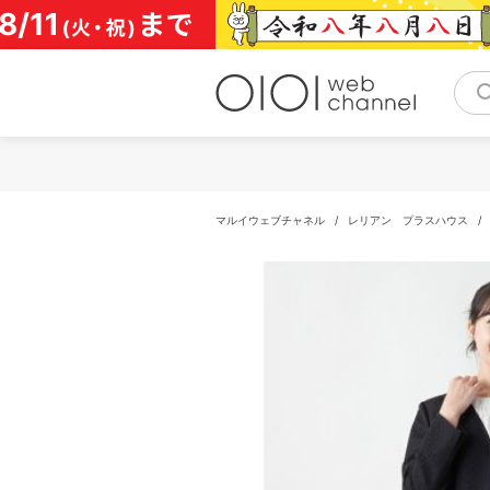
コ
ン
テ
ン
ツ
へ
ス
キ
ッ
プ
マルイウェブチャネル
/
レリアン プラスハウス