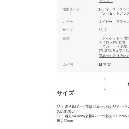
アップ）
性別タイプ
レディース
(
スー
ーツ（セットアッ
カラー
ネイビー、ブラッ
サイズ
13,17
素材
＜ジャケット＞ 表地
ナイロン1% 表地 
＜スカート＞ 表地:
1% 裏地:キュプラ10
商品のお取り扱い
原産国
日 本 製
サイズ
13： 着丈53.0cm/肩幅41.0cm/袖丈56.0cm
ス総丈70cm
17： 着丈54.0cm/肩幅42.0cm/袖丈59.0c
総丈70cm