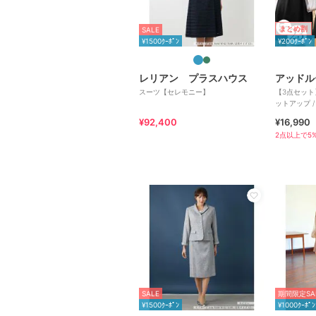
まとめ割
SALE
¥1500ｸｰﾎﾟﾝ
¥200ｸｰﾎﾟﾝ
レリアン プラスハウス
アッドル
スーツ【セレモニー】
【3点セット
ットアップ /
¥92,400
¥16,990
2点以上で5%
SALE
期間限定SA
¥1500ｸｰﾎﾟﾝ
¥1000ｸｰﾎﾟﾝ