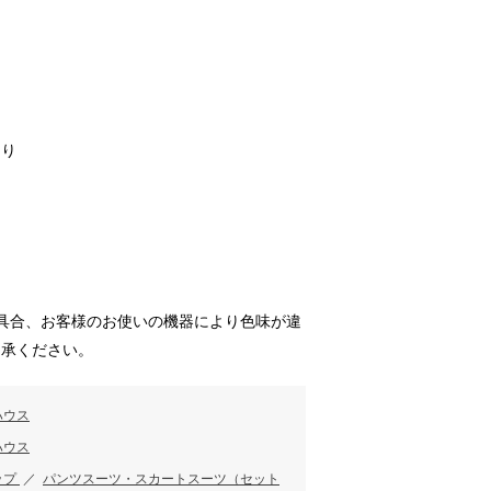
あり
具合、お客様のお使いの機器により色味が違
了承ください。
ハウス
ハウス
ップ
／
パンツスーツ・スカートスーツ（セット