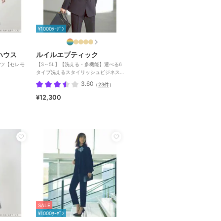
¥1000ｸｰﾎﾟﾝ
ハウス
ルイルエブティック
ツ【セレモ
【S～5L】【洗える・多機能】選べる6
タイプ洗えるスタイリッシュビジネス
スーツパンツセット
3.60
（
23件
）
¥12,300
SALE
¥1000ｸｰﾎﾟﾝ