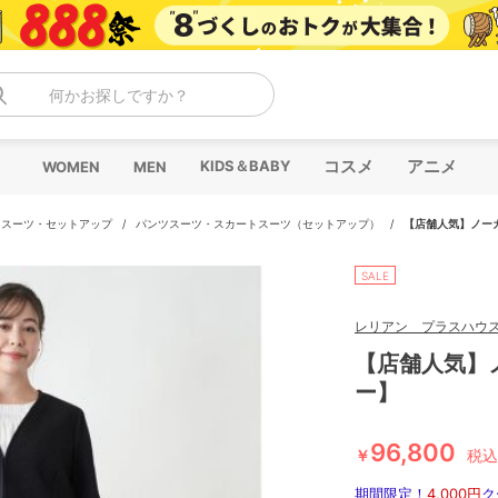
何かお探しですか？
コスメ
アニメ
KIDS＆BABY
WOMEN
MEN
/
スーツ・セットアップ
/
パンツスーツ・スカートスーツ（セットアップ）
/
【店舗人気】ノー
SALE
レリアン プラスハウ
【店舗人気】
ー】
96,800
￥
税込
期間限定！
4,000円
ク