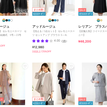
まとめ割
SALE
¥200ｸｰﾎﾟﾝ
¥1500ｸｰﾎﾟﾝ
ージュ
アッドルージュ
レリアン プラス
】 セレモニースーツ セ
【洗える / 3点セット】 セレモニースー
【店舗人気】ツイードスー
 結婚式 5号～23号
ツ セットアップ ブラウス S～4L
ニー】
4.00
（
1件
）
¥46,200
OFF
¥12,980
2点以上で5%OFF
まとめ割
LE
SALE
¥200ｸｰﾎﾟﾝ
¥1500ｸｰﾎﾟﾝ