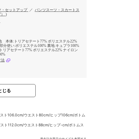
ツ・セットアップ
／
パンツスーツ・スカートス
プ）
)
ク
 本体:トリアセテート77% ポリエステル22%
部分使い:ポリエステル100% 裏地:キュプラ100%
トリアセテート77% ポリエステル22% ナイロン
0%
方法
とじる
/バスト106.0cm/ウエスト80cm/ヒップ106cm/ボトム
m/バスト112.0cm/ウエスト88cm/ヒップ-cm/ボトムス
過去注文商品のサイズを参照する