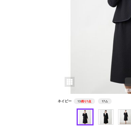
ネイビー
13
残り1点
17
△