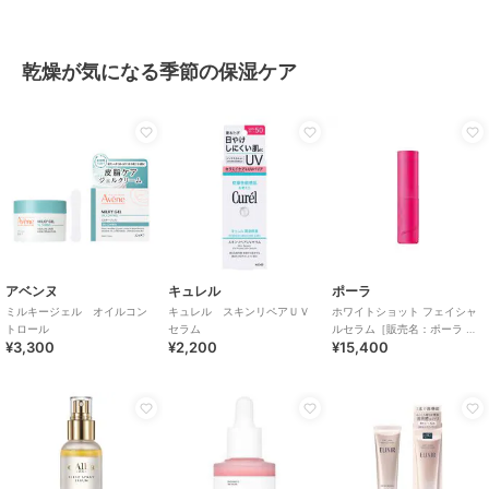
乾燥が気になる季節の保湿ケア
アベンヌ
キュレル
ポーラ
ミルキージェル オイルコン
キュレル スキンリペアＵＶ
ホワイトショット フェイシャ
トロール
セラム
ルセラム［販売名：ポーラ WS
¥3,300
¥2,200
¥15,400
フェイシャルセ