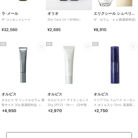
ラ･メール
オリオ
エリクシール シュペリエル
ザ･コンセントレート
Skin Care Oil -HERBAL-
ザ セラム ａａ(医薬部外品)
¥32,560
¥2,695
¥8,910
PR
PR
PR
オルビス
オルビス
オルビス
オルビス ザ リンクルセラム 通
オルビスユー デイエッセンス
クリアフル スムース エッセン
常サイズ 30g 医薬部外品 （シ
30g SPF25・PA++（日中用美
ス ボトル入り 25mL 医薬部外
ワ改善美容液）
容液）
品
4,950
2,970
2,750
¥
¥
¥