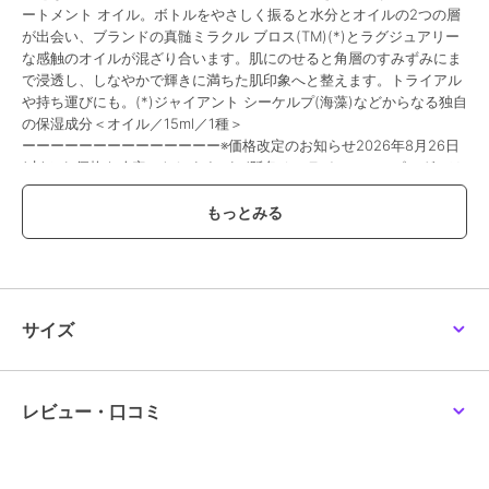
ートメント オイル。ボトルをやさしく振ると水分とオイルの2つの層
が出会い、ブランドの真髄ミラクル ブロス(TM)(*)とラグジュアリー
な感触のオイルが混ざり合います。肌にのせると角層のすみずみにま
で浸透し、しなやかで輝きに満ちた肌印象へと整えます。トライアル
や持ち運びにも。(*)ジャイアント シーケルプ(海藻)などからなる独自
の保湿成分＜オイル／15ml／1種＞
ーーーーーーーーーーーーーー※価格改定のお知らせ2026年8月26日
(水)から価格を改定いたします。\n(阪急オンラインショッピングでは
2026年8月29日(土)午前10：00～)\n税込価格 19,800円→税込価格
20,900円\n当サイトにおきましての現行価格での注文承りは\n2026
年8月20日(木)までとさせていただきます。\n2026年8月9日(日)から
2026年8月20日(木)は、こちらで掲載の商品につきまして\nお届け日
のご指定をお伺いする事ができません。\nまた、お支払方法につきま
しては、\nクレジットカード・Amazon Payのみとなります。\n店頭
受取りサービス、コンビ二・郵便局での受取サービスはご利用いただ
サイズ
けません。\nあしからず、ご了承くださいませ。
除外
レビュー・口コミ
この商品は、不良品のみ返品を承ります
ブランド
ラ･メール