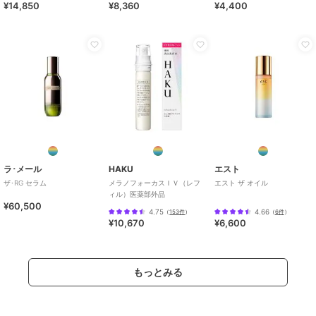
¥14,850
¥8,360
¥4,400
ラ･メール
HAKU
エスト
ザ･RG セラム
メラノフォーカスＩＶ（レフ
エスト ザ オイル
ィル）医薬部外品
¥60,500
4.75
4.66
（
153件
）
（
6件
）
¥10,670
¥6,600
もっとみる