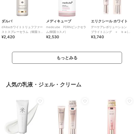
ダルバ
メディキューブ
エリクシール ホワイト
d'Albaホワイトトリュフファー
medicube PDRNピンクセラ
デーケアレボリューション
ストスプレーセラム（韓国コ
ム(韓国コスメ)
ブライトニング ＋ ｂａ(医
¥2,420
¥2,530
¥3,740
スメ）
薬部外品)
もっとみる
人気の乳液・ジェル・クリーム