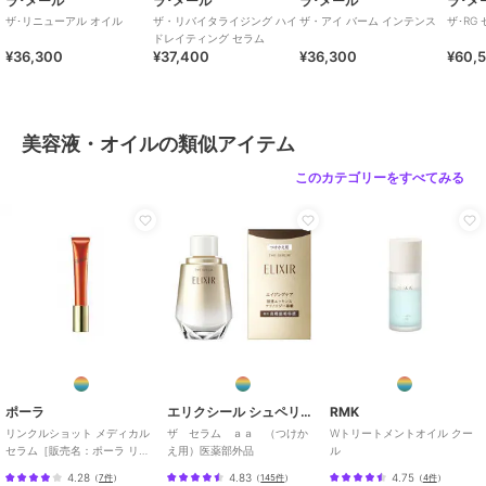
ラ･メール
ラ･メール
ラ･メール
ラ･メ
ザ･リニューアル オイル
ザ・リバイタライジング ハイ
ザ・アイ バーム インテンス
ザ･RG
ドレイティング セラム
¥36,300
¥37,400
¥36,300
¥60,
美容液・オイルの類似アイテム
このカテゴリーをすべてみる
ポーラ
エリクシール シュペリエル
RMK
リンクルショット メディカル
ザ セラム ａａ （つけか
Wトリートメントオイル クー
セラム［販売名：ポーラ リン
え用）医薬部外品
ル
クルショット
4.28
4.83
4.75
（
7件
）
（
145件
）
（
4件
）