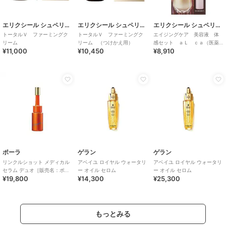
エリクシール シュペリエル
エリクシール シュペリエル
エリクシール シュペリエル
トータルＶ ファーミングク
トータルＶ ファーミングク
エイジングケア 美容液 体
リーム
リーム （つけかえ用）
感セット ａＬ ｃａ（医薬
¥11,000
¥10,450
¥8,910
部外品）
ポーラ
ゲラン
ゲラン
リンクルショット メディカル
アベイユ ロイヤル ウォータリ
アベイユ ロイヤル ウォータリ
セラム デュオ［販売名：ポー
ー オイル セロム
ー オイル セロム
¥19,800
¥14,300
¥25,300
ラ リンクルシ
もっとみる