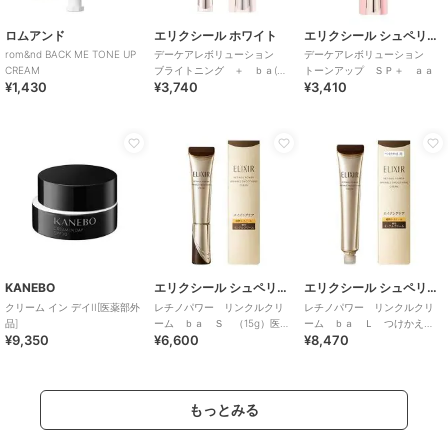
ロムアンド
エリクシール ホワイト
エリクシール シュペリエル
rom&nd BACK ME TONE UP
デーケアレボリューション
デーケアレボリューション
CREAM
ブライトニング ＋ ｂａ(医
トーンアップ ＳＰ＋ ａａ
¥1,430
¥3,740
¥3,410
薬部外品)
KANEBO
エリクシール シュペリエル
エリクシール シュペリエル
クリーム イン デイII[医薬部外
レチノパワー リンクルクリ
レチノパワー リンクルクリ
品]
ーム ｂａ Ｓ （15g）医薬
ーム ｂａ Ｌ つけかえ
¥9,350
¥6,600
¥8,470
部外品
用 （レフィル）医薬部外品
もっとみる