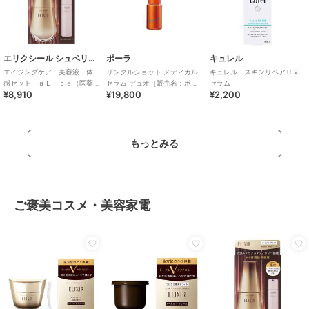
エリクシール シュペリエル
ポーラ
キュレル
エイジングケア 美容液 体
リンクルショット メディカル
キュレル スキンリペアＵＶ
感セット ａＬ ｃａ（医薬
セラム デュオ［販売名：ポー
セラム
¥8,910
¥19,800
¥2,200
部外品）
ラ リンクルシ
もっとみる
ご褒美コスメ・美容家電