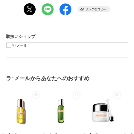
ショップ
ラ･メール
商品カテゴリ
スキンケア
／
美容液・オイル
性別タイプ
レディース
スキンケア
／
美容液・オイル
取扱いショップ
カラー
-
サイズ
-
素材
-
商品のお取り扱い方法
原産国
-
ラ･メールからあなたへのおすすめ