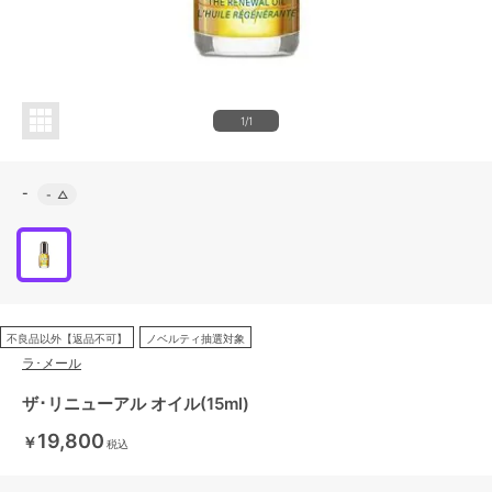
1/1
-
-
△
不良品以外【返品不可】
ノベルティ抽選対象
ラ･メール
ザ･リニューアル オイル(15ml)
19,800
￥
税込