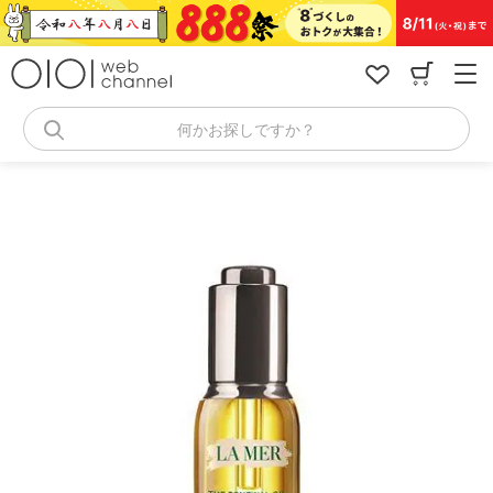
コ
ン
テ
ン
ツ
へ
何かお探しですか？
ス
キ
ッ
プ