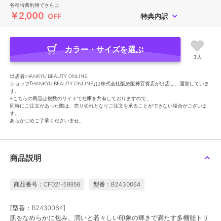
各種特典利用でさらに
￥2,000
OFF
特典内訳
カラー・サイズを選ぶ
3人
出店者:HANKYU BEAUTY ONLINE
ショップ｢HANKYU BEAUTY ONLINE｣は株式会社阪急阪神百貨店が出店し、運営していま
す。
※こちらの商品は複数のサイトで在庫を共有しておりますので、
同時にご注文があった際は、売り切れとなりご注文を承ることができない場合がございま
す。
あらかじめご了承くださいませ。
商品説明
商品番号：CF021-59956
型番：B2430064
[型番：B2430064]
肌をなめらかに包み、潤いと若々しい印象の輝きで満たす多機能トリ