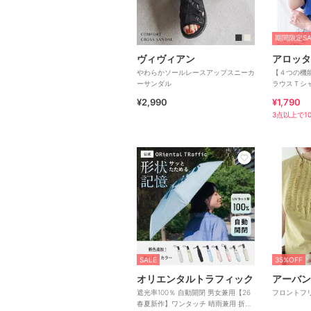
期間限定SA
ヴィヴィアン
アロッタ
やわらかソールレースアップスニーカ
【４つの機
ーサンダル
ラウスＴシ
¥2,990
¥1,790
3点以上で10
SALE
35%OFF
オリエンタルトラフィック
遮光率100％ 自動開閉 男女兼用【26
フロントフ
春夏新作】ワンタッチ 晴雨兼用 折り