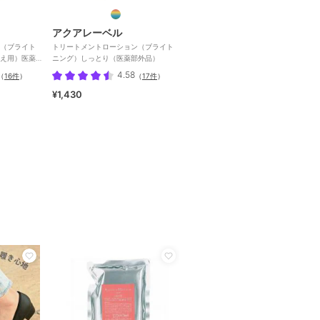
アクアレーベル
（ブライト
トリートメントローション（ブライト
え用）医薬
ニング）しっとり（医薬部外品）
4.58
（
16件
）
（
17件
）
¥1,430