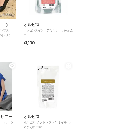
リココ）
オルビス
パンプス
エッセンスインヘアミルク つめかえ
7cm]ラクチン
用
¥1,100
アーバンリサーチ サニーレーベル
オルビス
ーコットン
オルビス ザ クレンジング オイル つ
めかえ用 110mL