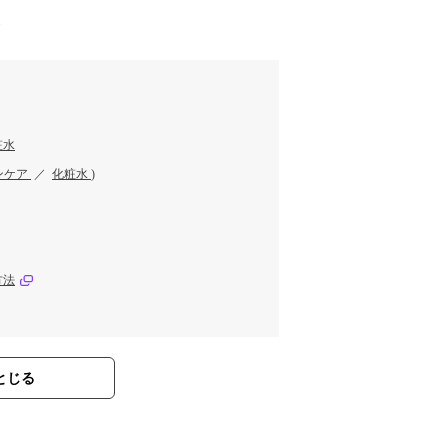
す
粧水
ンケア
／
化粧水
)
方法
とじる