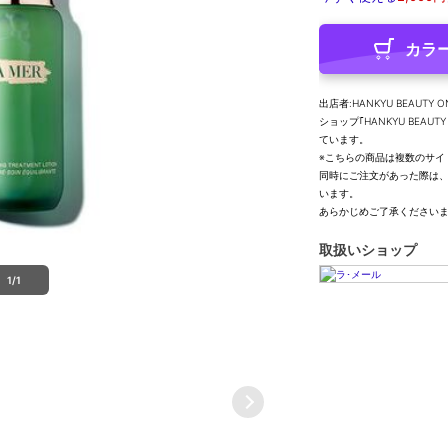
カラ
出店者:HANKYU BEAUTY O
ショップ｢HANKYU BEA
ています。
※こちらの商品は複数のサイ
同時にご注文があった際は
います。
あらかじめご了承ください
取扱いショップ
1/1