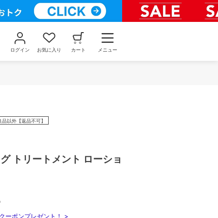
ログイン
お気に入り
カート
メニュー
良品以外【返品不可】
グ トリートメント ローショ
込
クーポンプレゼント！ >