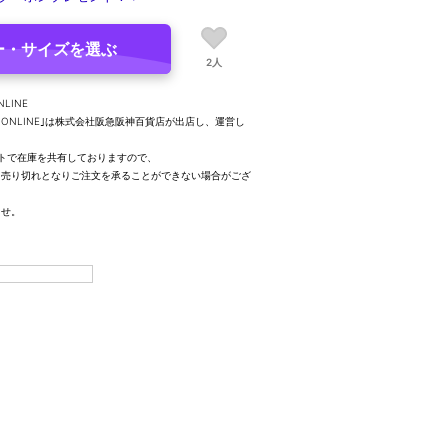
ー・サイズを選ぶ
2人
NLINE
UTY ONLINE｣は株式会社阪急阪神百貨店が出店し、運営し
トで在庫を共有しておりますので、
、売り切れとなりご注文を承ることができない場合がござ
ませ。