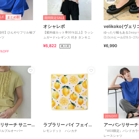
LE
まとめ割
期間限定SALE
オシャレボ
velikoko(ヴェ
能付】ひんやりフリル袖ブ
【紫外線カット率99％以上】ラッシ
ゆったり幅もある2way
ャツ
ュガード×レギンス 付き タンキニ
(3.0cmヒール)[19.5~2
きれいシューズ
¥6,822
¥6,990
再入荷
%OFF
20%OFF
アーバンリサーチ サニーレーベル
ラブラリー バイ フェイラー
リルプルオーバー
レモンドット ハンカチ
『WEB限定』バンドカラ
レースシャツ