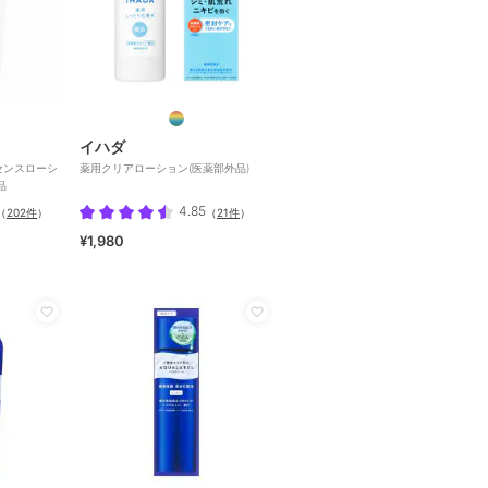
イハダ
センスローシ
薬用クリアローション(医薬部外品)
品
4.85
（
202件
）
（
21件
）
¥1,980