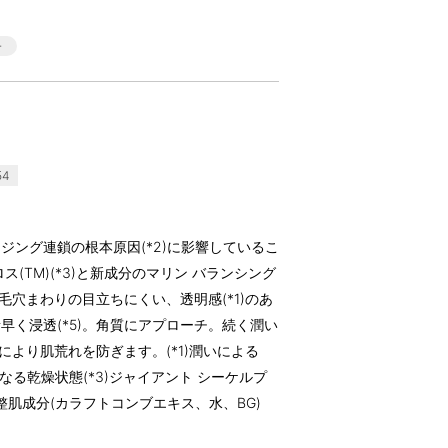
54
ジング連鎖の根本原因(*2)に影響しているこ
(TM)(*3)と新成分のマリン バランシング
毛穴まわりの目立ちにくい、透明感(*1)のあ
早く浸透(*5)。角質にアプローチ。続く潤い
により肌荒れを防ぎます。(*1)潤いによる
なる乾燥状態(*3)ジャイアント シーケルプ
)整肌成分(カラフトコンブエキス、水、BG)