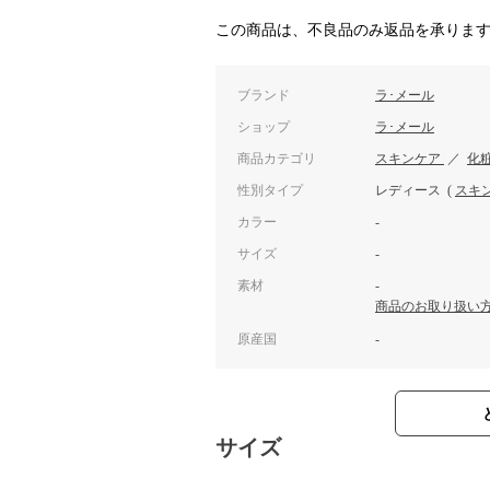
この商品は、不良品のみ返品を承りま
ブランド
ラ･メール
ショップ
ラ･メール
商品カテゴリ
スキンケア
／
化
性別タイプ
レディース
(
スキ
カラー
-
サイズ
-
素材
-
商品のお取り扱い
原産国
-
サイズ