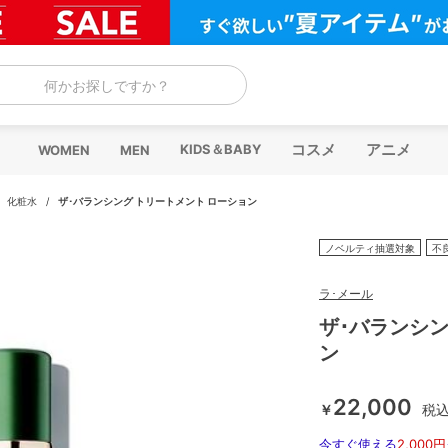
何かお探しですか？
コスメ
アニメ
KIDS＆BABY
WOMEN
MEN
/
化粧水
/
ザ･バランシング トリートメント ローション
ノベルティ抽選対象
不
ラ･メール
ザ･バランシン
ン
22,000
￥
税
今すぐ使える
2,000円