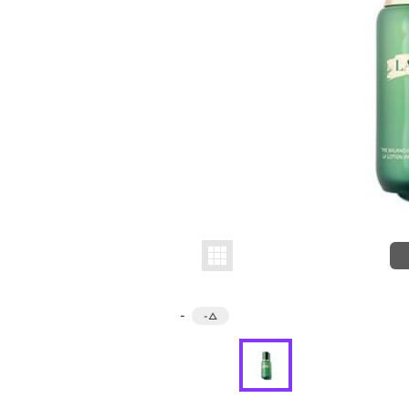
-
-
△