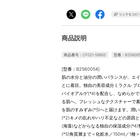
商品説明
商品番号：CF021-59955
型番：B25600
[型番：B2560054]
肌の水分と油分の潤いバランスが、エイ
とに着目。独自の美容成分ミラクル ブロス
バイオアルゲ(*4)を配合し、なめらかで
る肌へ。フレッシュなテクスチャーで素
を肌のすみずみ(*5)へと届けます。潤い
(*2)キメの乱れやハリ不足などの原因と
(海藻)などからなる独自の保湿成分(*4
(*5)角質層まで＜化粧水／150ml／1種＞