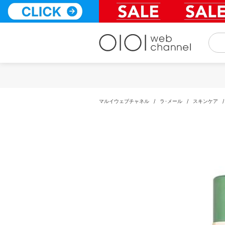
コ
ン
テ
ン
ツ
へ
ス
キ
ッ
プ
マルイウェブチャネル
/
ラ･メール
/
スキンケア