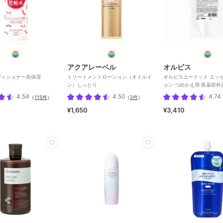
アクアレーベル
オルビス
ディショナー高保湿
トリートメントローション（オイルイ
オルビスユードット エッ
ン）しっとり
ョン つめかえ用 医薬部外
4.54
4.50
4.74
（
115件
）
（
2件
）
¥1,650
¥3,410