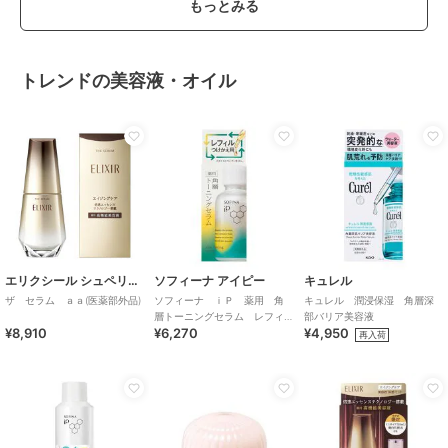
もっとみる
トレンドの美容液・オイル
エリクシール シュペリエル
ソフィーナ アイピー
キュレル
ザ セラム ａａ(医薬部外品)
ソフィーナ ｉＰ 薬用 角
キュレル 潤浸保湿 角層深
層トーニングセラム レフィ
部バリア美容液
¥8,910
¥6,270
¥4,950
ル
再入荷