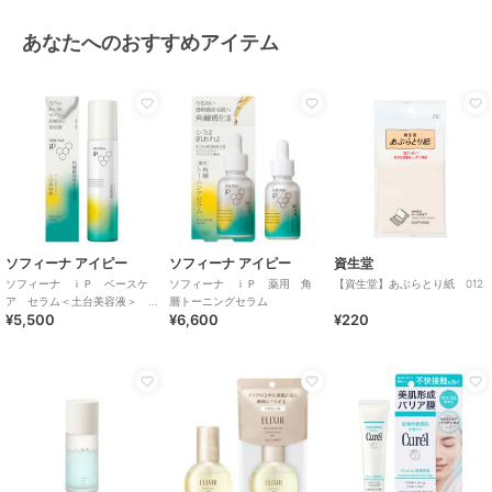
あなたへのおすすめアイテム
ソフィーナ アイピー
ソフィーナ アイピー
資生堂
ソフィーナ ｉＰ ベースケ
ソフィーナ ｉＰ 薬用 角
【資生堂】あぶらとり紙 012
ア セラム＜土台美容液＞
層トーニングセラム
¥5,500
¥6,600
¥220
９０Ｇ