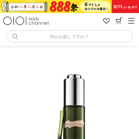
コ
ン
テ
ン
ツ
へ
何かお探しですか？
ス
キ
ッ
プ