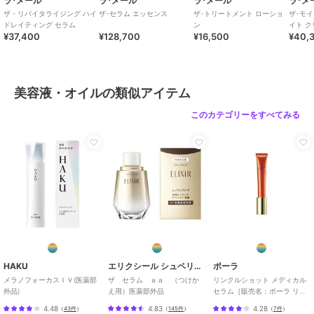
ラ･メール
ラ･メール
ラ･メール
ラ･メ
ザ・リバイタライジング ハイ
ザ･セラム エッセンス
ザ･トリートメント ローショ
ザ･モ
ドレイティング セラム
ン
イト 
¥37,400
¥128,700
¥16,500
¥40,
美容液・オイルの類似アイテム
このカテゴリーをすべてみる
HAKU
エリクシール シュペリエル
ポーラ
メラノフォーカスＩＶ(医薬部
ザ セラム ａａ （つけか
リンクルショット メディカル
外品)
え用）医薬部外品
セラム［販売名：ポーラ リン
クルショット
4.48
4.83
4.28
（
43件
）
（
145件
）
（
7件
）