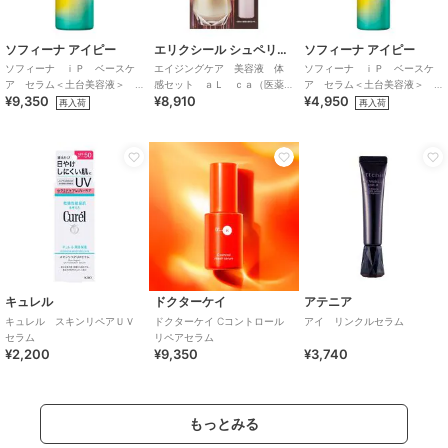
ソフィーナ アイピー
エリクシール シュペリエル
ソフィーナ アイピー
ソフィーナ ｉＰ ベースケ
エイジングケア 美容液 体
ソフィーナ ｉＰ ベースケ
ア セラム＜土台美容液＞
感セット ａＬ ｃａ（医薬
ア セラム＜土台美容液＞
¥9,350
¥8,910
¥4,950
レフィル１８０Ｇ
部外品）
レフィル９０Ｇ
再入荷
再入荷
キュレル
ドクターケイ
アテニア
キュレル スキンリペアＵＶ
ドクターケイ Cコントロール
アイ リンクルセラム
セラム
リペアセラム
¥2,200
¥9,350
¥3,740
もっとみる