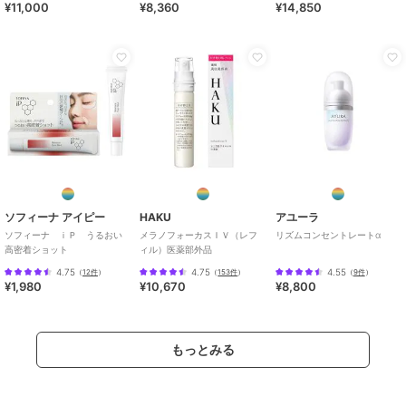
¥11,000
¥8,360
¥14,850
ソフィーナ アイピー
HAKU
アユーラ
ソフィーナ ｉＰ うるおい
メラノフォーカスＩＶ（レフ
リズムコンセントレートα
高密着ショット
ィル）医薬部外品
4.75
4.75
4.55
（
12件
）
（
153件
）
（
9件
）
¥1,980
¥10,670
¥8,800
もっとみる