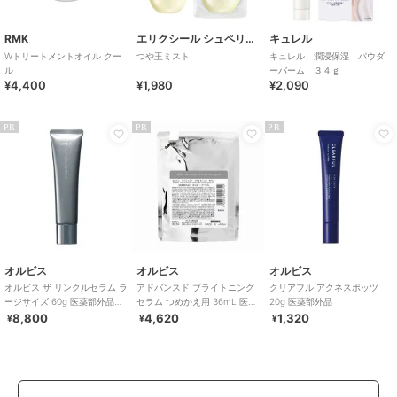
RMK
エリクシール シュペリエル
キュレル
Wトリートメントオイル クー
つや玉ミスト
キュレル 潤浸保湿 パウダ
ル
ーバーム ３４ｇ
¥4,400
¥1,980
¥2,090
PR
PR
PR
オルビス
オルビス
オルビス
オルビス ザ リンクルセラム ラ
アドバンスド ブライトニング
クリアフル アクネスポッツ
ージサイズ 60g 医薬部外品
セラム つめかえ用 36mL 医薬
20g 医薬部外品
（シワ改善美容液）
部外品
8,800
4,620
1,320
¥
¥
¥