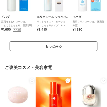
イハダ
エリクシール シュペリエル
イハダ
薬用うるおいローション
リフトモイスト ローショ
薬用クリアローション(医薬部
（とてもしっとり）医薬部外
ン しっとりタイプ ｂａ(医
外品)
¥1,650
¥3,410
¥1,980
品
薬部外品)
再入荷
もっとみる
ご褒美コスメ・美容家電