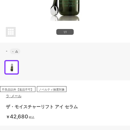
1/1
-
-
△
不良品以外【返品不可】
ノベルティ抽選対象
ラ･メール
ザ・モイスチャーリフト アイ セラム
42,680
￥
税込