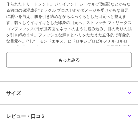
作られたトリートメント。ジャイアント シーケルプ(海藻)などからな
る独自の保湿成分“ミラクル ブロスTM”がダメージを受けがちな目元
に潤いを与え、肌を引き締めながらふっくらとした目元へと整えま
す。若々しくイキイキとした印象の目元へ。ストレッチ マトリックス
コンプレックス(*)が肌表面をネットのように包み込み、目の周りの肌
を引き締めます。フレッシュな輝きとハリをたたえた立体的で印象的
な目元へ。(*)アーモンドエキス、ヒドロキシプロピルメチルセルロー
ス、プルラン、ポルフィリジウムクルエンタムエキス＜目元用美容液
／15ml＞
除外
この商品は、不良品のみ返品を承ります
ブランド
ラ･メール
サイズ
ショップ
ラ･メール
商品カテゴリ
スキンケア
／
美容液・オイル
レビュー・口コミ
性別タイプ
レディース
スキンケア
／
美容液・オイル
カラー
-