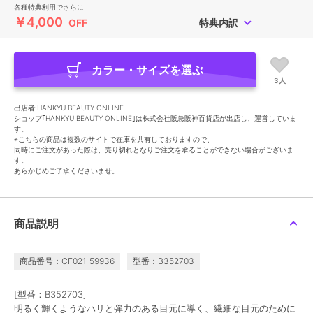
各種特典利用でさらに
￥4,000
OFF
特典内訳
カラー・サイズを選ぶ
3人
出店者:HANKYU BEAUTY ONLINE
ショップ｢HANKYU BEAUTY ONLINE｣は株式会社阪急阪神百貨店が出店し、運営していま
す。
※こちらの商品は複数のサイトで在庫を共有しておりますので、
同時にご注文があった際は、売り切れとなりご注文を承ることができない場合がございま
す。
あらかじめご了承くださいませ。
商品説明
商品番号：CF021-59936
型番：B352703
[型番：B352703]
明るく輝くようなハリと弾力のある目元に導く、繊細な目元のために