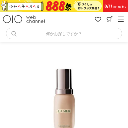
コ
ン
テ
ン
ツ
へ
何かお探しですか？
ス
キ
ッ
プ