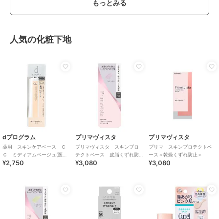
もっとみる
人気の化粧下地
dプログラム
プリマヴィスタ
プリマヴィスタ
薬用 スキンケアベース Ｃ
プリマヴィスタ スキンプロ
プリマ スキンプロテクトベ
Ｃ ミディアムベージュ(医薬
テクトベース 皮脂くずれ防
ース＜乾燥くずれ防止＞
¥2,750
¥3,080
¥3,080
部外品)
止 ＵＶ５０ ＥＸ ラベン
ダー