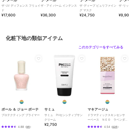
ラ･メール
ラ･メール
ラ･メール
ラ･メ
ザ･UV ディフェンス フリュイ
ザ・アイ バーム インテンス
ザ･ディープ ピュリファイン
ザ･リ
ド
グ マスク
¥17,600
¥36,300
¥24,750
¥9,9
化粧下地の類似アイテム
このカテゴリーをすべてみる
ポール ＆ ジョー ボーテ
サミュ
マキアージュ
プロテクティング プライマー
サミュ PHセンシティブサン
ドラマティックスキンセンサ
クリーム
ーベース ＮＥＯ ラベンダ
¥2,750
ー
4.88
4.54
（
9件
）
（
82件
）