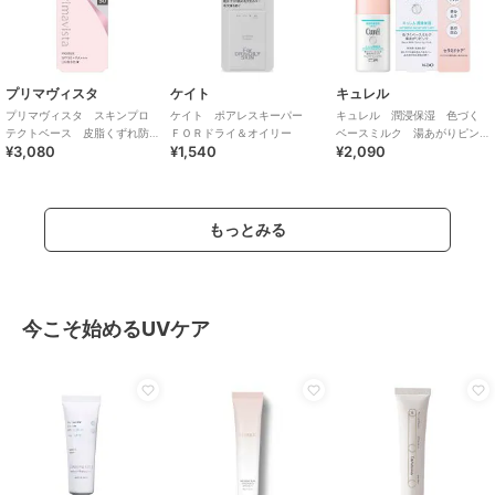
プリマヴィスタ
ケイト
キュレル
プリマヴィスタ スキンプロ
ケイト ポアレスキーパー
キュレル 潤浸保湿 色づく
テクトベース 皮脂くずれ防
ＦＯＲドライ＆オイリー
ベースミルク 湯あがりピン
¥3,080
¥1,540
¥2,090
止 ＵＶ５０ ＥＸ フレッ
ク
シュグリーン
もっとみる
今こそ始めるUVケア