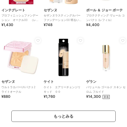
インテグレート
セザンヌ
ポール ＆ ジョー ボーテ
プロフィニッシュファンデー
セザンヌラスティングカバー
プロテクティング ヴェール コ
ション オークル00 （レフ
ファンデーション00 明るいベ
ンパクト (レフィル)
¥1,430
¥748
¥4,400
ィル）
ージュ系
セザンヌ
ケイト
ゲラン
ウルトラカバーUVパクト2
ケイト エアリーチェンジリ
パリュール ゴールド スキン セ
ライトオークル
キッド ００
ロム フルイド
¥880
¥1,760
¥14,300
新着
もっとみる