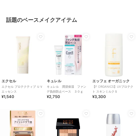
話題のベースメイクアイテム
エクセル
キュレル
エッフェ オーガニック
エクセル プロテクティブ ＵＶ
キュレル 潤浸保湿 ファン
【F ORGANICS】UVプロテク
エッセンス
デ負担防止ベース ３０ｇ
ト スキンミルクＳ
¥1,540
¥2,750
¥3,300