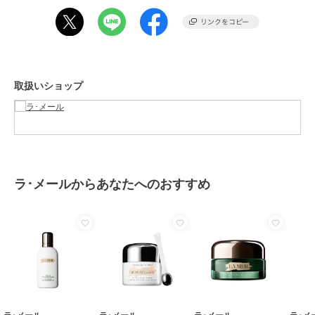
この商品は、不良品のみ返品を承ります
ブランド
ラ･メール
ショップ
ラ･メール
取扱いショップ
商品カテゴリ
ベースメイク
／
化粧下地
性別タイプ
レディース
ベースメイク
／
化粧下地
カラー
-
サイズ
-
ラ･メールからあなたへのおすすめ
素材
-
商品のお取り扱い方法
原産国
-