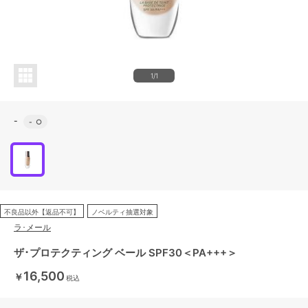
1/1
-
-
○
不良品以外【返品不可】
ノベルティ抽選対象
ラ･メール
ザ･プロテクティング ベール SPF30＜PA+++＞
16,500
￥
税込