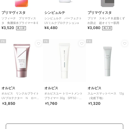
プリマヴィスタ
シンピュルテ
プリマヴィスタ
ソフィーナ プリマヴィス
シンピュルテ パーフェクト
プリマ スキンＰＢ皮脂くず
タ 角層保水プライマーＢＥ
UVミルクプロテクションa
れ防止 超オイリー肌用
¥3,520
¥4,480
¥3,080
再入荷
再入荷
PR
PR
PR
オルビス
オルビス
オルビス
オルビス リンクルブライト
オルビスユー トリートメント
スムースマットベース 12g
UVプロテクター N ローズ
プライマー 30g SPF50・
（化粧下地）
50g 医薬部外品（顔用日焼け
PA+++ （化粧下地）
3,850
1,760
1,320
¥
¥
¥
止め）