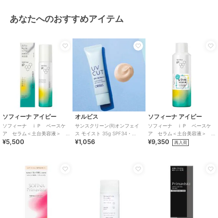
あなたへのおすすめアイテム
ソフィーナ アイピー
オルビス
ソフィーナ アイピー
ソフィーナ ｉＰ ベースケ
サンスクリーン(R)オンフェイ
ソフィーナ ｉＰ ベースケ
ア セラム＜土台美容液＞
ス モイスト 35g SPF34・
ア セラム＜土台美容液＞
¥5,500
¥1,056
¥9,350
９０Ｇ
PA+++（顔用日焼け止め）
レフィル１８０Ｇ
再入荷