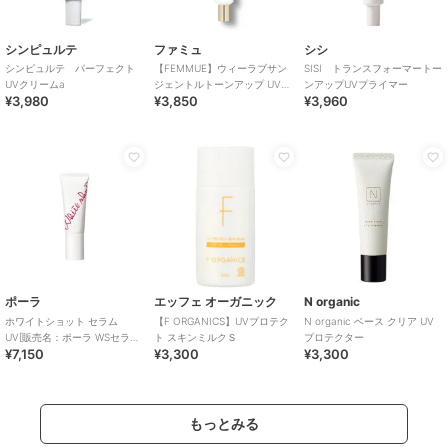
シンピュルテ
ファミュ
シシ
シンピュルテ パーフェクト
【FEMMUE】ウィーラブサン
SISI トランスフォーマートー
UVクリームa
ジェントルトーンアップ UVク
ンアップUVプライマー
¥3,980
¥3,850
¥3,960
リーム
ポーラ
エッフェ オーガニック
N organic
ホワイトショット セラム
【F ORGANICS】UVプロテク
N organic ベース クリア UV
UV[販売名：ポーラ WSセラム
ト スキンミルクＳ
プロテクター
¥7,150
¥3,300
¥3,300
UV][医薬部外品]
もっとみる