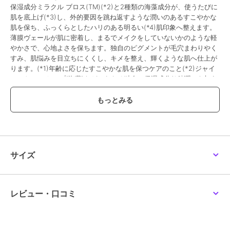
保湿成分ミラクル ブロス(TM)(*2)と2種類の海藻成分が、使うたびに
肌を底上げ(*3)し、外的要因を跳ね返すような潤いのあるすこやかな
肌を保ち、ふっくらとしたハリのある明るい(*4)肌印象へ整えます。
薄膜ヴェールが肌に密着し、まるでメイクをしていないかのような軽
やかさで、心地よさを保ちます。独自のピグメントが毛穴まわりやく
すみ、肌悩みを目立ちにくくし、キメを整え、輝くような肌へ仕上が
ります。(*1)年齢に応じたすこやかな肌を保つケアのこと(*2)ジャイ
アント シーケルプ(海藻)などからなる独自の保湿成分(*3)潤いを与え
ること(*4)潤いを与えることによる＜メイクアップベース／30ml／1
種＞
ーーーーーーーーーーーーーー※価格改定のお知らせ2026年8月26日
(水)から価格を改定いたします。\n(阪急オンラインショッピングでは
2026年8月29日(土)午前10：00～)\n税込価格 16,500円→税込価格
16,830円\n当サイトにおきましての現行価格での注文承りは\n2026
年8月20日(木)までとさせていただきます。\n2026年8月9日(日)から
サイズ
2026年8月20日(木)は、こちらで掲載の商品につきまして\nお届け日
のご指定をお伺いする事ができません。\nまた、お支払方法につきま
しては、\nクレジットカード・Amazon Payのみとなります。\n店頭
受取りサービス、コンビ二・郵便局での受取サービスはご利用いただ
レビュー・口コミ
けません。\nあしからず、ご了承くださいませ。
除外