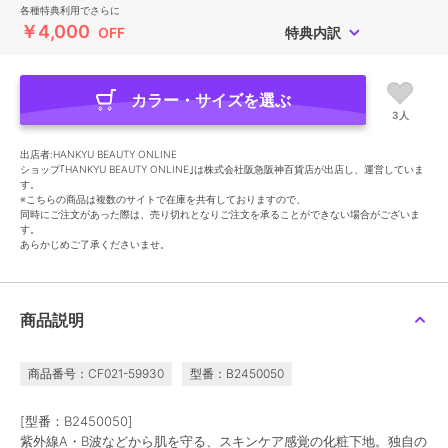
各種特典利用でさらに
￥4,000
OFF
特典内訳
カラー・サイズを選ぶ
3人
出店者:HANKYU BEAUTY ONLINE
ショップ｢HANKYU BEAUTY ONLINE｣は株式会社阪急阪神百貨店が出店し、運営していま
す。
※こちらの商品は複数のサイトで在庫を共有しておりますので、
同時にご注文があった際は、売り切れとなりご注文を承ることができない場合がございま
す。
あらかじめご了承くださいませ。
商品説明
商品番号：CF021-59930
型番：B2450050
[型番：B2450050]
紫外線A・B波などから肌を守る、スキンケア感覚の化粧下地。独自の