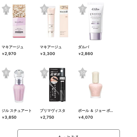
マキアージュ
マキアージュ
ダルバ
2,970
3,300
2,860
￥
￥
￥
ジル スチュアート
プリマヴィスタ
ポール ＆ ジョー ボーテ
3,850
2,750
4,070
￥
￥
￥