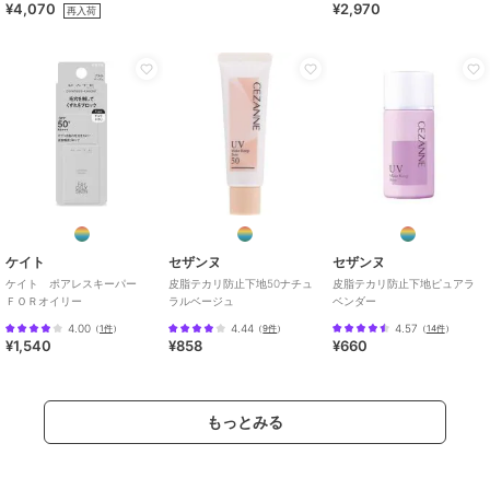
¥4,070
¥2,970
再入荷
ケイト
セザンヌ
セザンヌ
ケイト ポアレスキーパー
皮脂テカリ防止下地50ナチュ
皮脂テカリ防止下地ピュアラ
ＦＯＲオイリー
ラルベージュ
ベンダー
4.00
4.44
4.57
（
1件
）
（
9件
）
（
14件
）
¥1,540
¥858
¥660
もっとみる