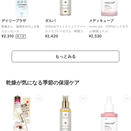
デイリープラザ
ダルバ
メディキューブ
乾燥さん 薬用水分力ふき取
d'Albaホワイトトリュフファー
medicube PDRNピンクセラ
りエッセンス
ストスプレーセラム（韓国コ
ム(韓国コスメ)
¥2,310
¥2,420
¥2,530
スメ）
再入荷
もっとみる
乾燥が気になる季節の保湿ケア