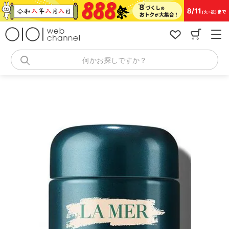
コ
ン
テ
ン
ツ
へ
何かお探しですか？
ス
キ
ッ
プ