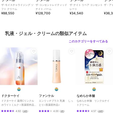
ラ･メール
ラ･メール
ラ･メール
ラ･メ
ザ･モイスチャライジング ソ
ザ･コンセントレイティッド
ザ･ナイト リペア コンセント
ザ・ア
フト クリーム
ナイト バーム
レート
¥88,550
¥128,700
¥34,540
¥36,
乳液・ジェル・クリームの類似アイテム
このカテゴリーをすべてみる
ドクターケイ
ファンケル
なめらか本舗
ドクターケイ 薬用Cリンクル
エンリッチプラス 乳液 しっ
なめらか本舗 リンクルナイ
ホワイトミルク＜医薬部外品
とり<医薬部外品>
トクリーム
＞
4.92
4.00
4.57
（
14件
）
（
3件
）
（
28件
）