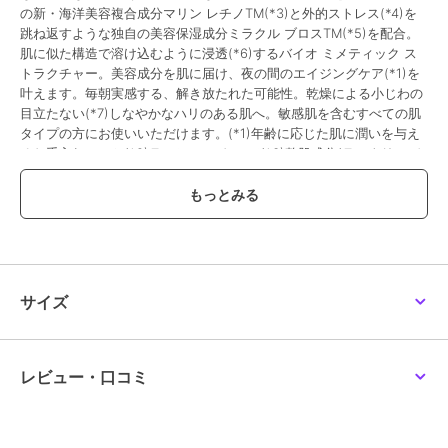
の新・海洋美容複合成分マリン レチノTM(*3)と外的ストレス(*4)を
跳ね返すような独自の美容保湿成分ミラクル ブロスTM(*5)を配合。
肌に似た構造で溶け込むように浸透(*6)するバイオ ミメティック ス
トラクチャー。美容成分を肌に届け、夜の間のエイジングケア(*1)を
叶えます。毎朝実感する、解き放たれた可能性。乾燥による小じわの
目立たない(*7)しなやかなハリのある肌へ。敏感肌を含むすべての肌
タイプの方にお使いいただけます。(*1)年齢に応じた肌に潤いを与え
るお手入れのこと(*2)ラ･メールにおいて(*3)整肌成分(ラミナリアデ
ィギタータエキス、トリ(カプリル酸／カプリン酸)グリセリル、水添
野菜油、クリスマムマリチマムエキス、水)(*4)乾燥など(*5)ジャイア
ント シーケルプ(海藻)などからなる独自の保湿成分(*6)角層まで(*7)
効能評価試験済＜クリーム／15ml、30ml、60ml、100ml／全4種＞
ーーーーーーーーーーーーーー※価格改定のお知らせ2026年8月26日
(水)から価格を改定いたします。\n(阪急オンラインショッピングでは
2026年8月29日(土)午前10：00～)\n15ml 税込価格 21,340円→税込
サイズ
価格 21,670円\n30ml 税込価格 40,370円→税込価格 41,030円\n60ml
税込価格 73,700円→税込価格 74,800円\n100ml 税込価格 109,670円
→税込価格 111,320円\n当サイトにおきましての現行価格での注文承
りは\n2026年8月20日(木)までとさせていただきます。\n2026年8月
レビュー・口コミ
9日(日)から2026年8月20日(木)は、こちらで掲載の商品につきまし
て\nお届け日のご指定をお伺いする事ができません。\nまた、お支払
方法につきましては、\nクレジットカード・Amazon Payのみとなり