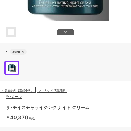
1/1
-
30ml
△
不良品以外【返品不可】
ノベルティ抽選対象
ラ･メール
ザ･モイスチャライジング ナイト クリーム
40,370
￥
税込