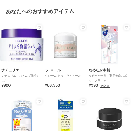
あなたへのおすすめアイテム
ナチュリエ
ラ･メール
なめらか本舗
ナチュリエ ハトムギ保湿ジ
クレーム ドゥ・ラ・メール
なめらか本舗 薬用美白スポ
ェル
ッツクリーム
¥990
¥88,550
¥990
再入荷