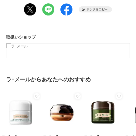
ます。\n店頭受取りサービス、コンビ二・郵便局での受取サービスは
ご利用いただけません。\nあしからず、ご了承くださいませ。
除外
この商品は、不良品のみ返品を承ります
取扱いショップ
ブランド
ラ･メール
ショップ
ラ･メール
商品カテゴリ
スキンケア
／
乳液・ジェル・ク
リーム
性別タイプ
レディース
ラ･メールからあなたへのおすすめ
スキンケア
／
乳液・ジェル・ク
リーム
カラー
-
サイズ
30ml
素材
-
商品のお取り扱い方法
原産国
-