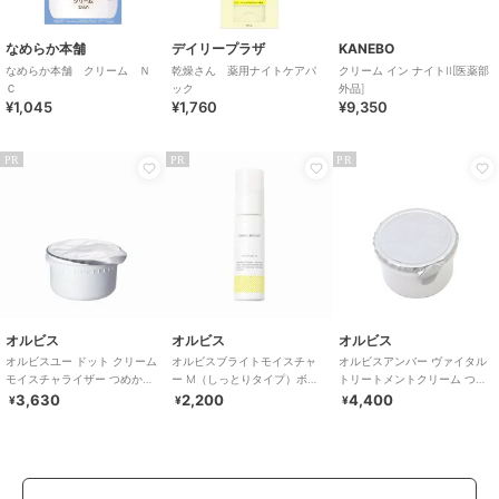
なめらか本舗
デイリープラザ
KANEBO
なめらか本舗 クリーム Ｎ
乾燥さん 薬用ナイトケアパ
クリーム イン ナイトII[医薬部
Ｃ
ック
外品]
¥1,045
¥1,760
¥9,350
PR
PR
PR
オルビス
オルビス
オルビス
オルビスユー ドット クリーム
オルビスブライトモイスチャ
オルビスアンバー ヴァイタル
モイスチャライザー つめかえ
ー M（しっとりタイプ）ボト
トリートメントクリーム つめ
用 医薬部外品
ル入り 医薬部外品
かえ用 50g 医薬部外品
3,630
2,200
4,400
¥
¥
¥