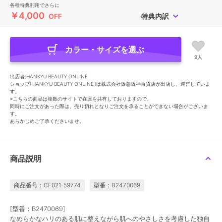
各種特典利用でさらに
￥4,000
OFF
特典内訳
カラー・サイズを選ぶ
9人
出店者:HANKYU BEAUTY ONLINE
ショップ｢HANKYU BEAUTY ONLINE｣は株式会社阪急阪神百貨店が出店し、運営していま
す。
※こちらの商品は複数のサイトで在庫を共有しておりますので、
同時にご注文があった際は、売り切れとなりご注文を承ることができない場合がございま
す。
あらかじめご了承くださいませ。
商品説明
商品番号：CF021-59774
型番：B2470069
[型番：B2470069]
なめらかなハリのある肌に整えながら肌へのやさしさを考慮した独自