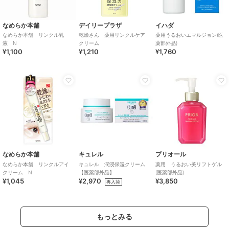
なめらか本舗
デイリープラザ
イハダ
なめらか本舗 リンクル乳
乾燥さん 薬用リンクルケア
薬用うるおいエマルジョン(医
液 N
クリーム
薬部外品)
¥1,100
¥1,210
¥1,760
なめらか本舗
キュレル
プリオール
なめらか本舗 リンクルアイ
キュレル 潤浸保湿クリーム
薬用 うるおい美リフトゲル
クリーム N
【医薬部外品】
(医薬部外品)
¥1,045
¥2,970
¥3,850
再入荷
もっとみる