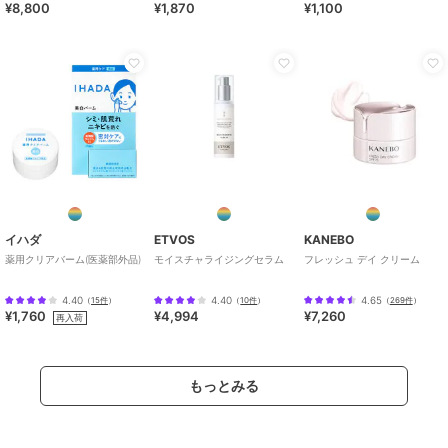
¥8,800
¥1,870
¥1,100
イハダ
ETVOS
KANEBO
薬用クリアバーム(医薬部外品)
モイスチャライジングセラム
フレッシュ デイ クリーム
4.40
4.40
4.65
（
15件
）
（
10件
）
（
269件
）
¥1,760
¥4,994
¥7,260
再入荷
もっとみる