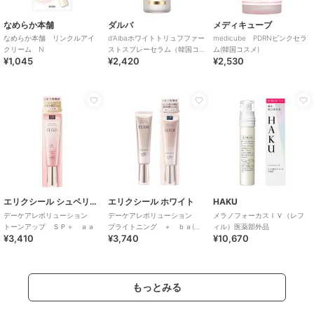
なめらか本舗
ダルバ
メディキューブ
なめらか本舗 リンクルアイ
d'Albaホワイトトリュフファー
medicube PDRNピンクセラ
クリーム N
ストスプレーセラム（韓国コ
ム(韓国コスメ)
¥1,045
¥2,420
¥2,530
スメ）
エリクシール シュペリエル
エリクシール ホワイト
HAKU
デーケアレボリューション
デーケアレボリューション
メラノフォーカスＩＶ（レフ
トーンアップ ＳＰ＋ ａａ
ブライトニング ＋ ｂａ(医
ィル）医薬部外品
¥3,410
¥3,740
¥10,670
薬部外品)
もっとみる