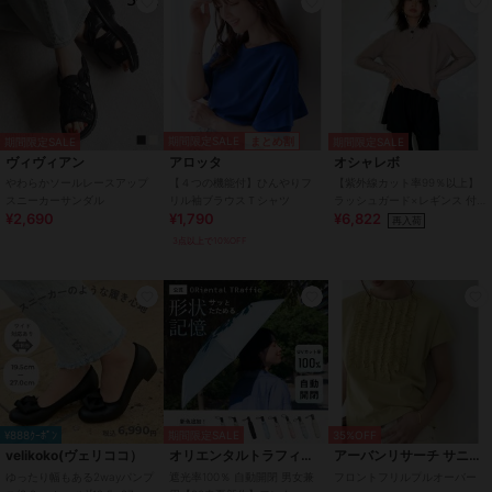
期間限定SALE
まとめ割
期間限定SALE
期間限定SALE
ヴィヴィアン
アロッタ
オシャレボ
やわらかソールレースアップ
【４つの機能付】ひんやりフ
【紫外線カット率99％以上】
スニーカーサンダル
リル袖ブラウスＴシャツ
ラッシュガード×レギンス 付
¥2,690
¥1,790
¥6,822
き タンキニ
再入荷
3点以上で10%OFF
¥888ｸｰﾎﾟﾝ
期間限定SALE
35%OFF
velikoko(ヴェリココ）
オリエンタルトラフィック
アーバンリサーチ サニーレーベル
ゆったり幅もある2wayパンプ
遮光率100％ 自動開閉 男女兼
フロントフリルプルオーバー