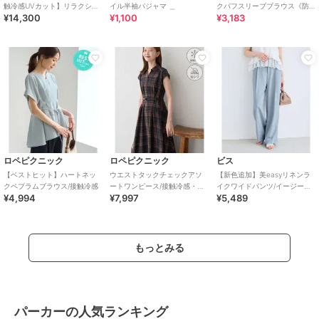
触冷感UVカット】リラクシー
イル半袖パジャマ ＿
クパフスリーブブラウス《防
¥14,300
¥1,100
¥3,183
キーVネックブラウス
シワ／洗濯機OK／XS～3L／
8col》
ロペピクニック
ロペピクニック
ビス
【ベストヒット】ハートネッ
ウエストタックチェックアソ
【新色追加】美easyリネンラ
クペプラムブラウス/接触冷感
ートワンピース/接触冷感・防
イクワイドパンツ/イージーケ
¥4,994
¥7,997
¥5,489
シワ・リンクコーデ
ア・接触冷感・セットアップ
対応
もっとみる
パーカーの人気ランキング