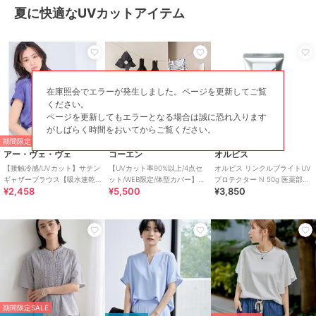
夏に快適なUVカットアイテム
在庫照会でエラーが発生しました。ページを更新してご覧
ください。
ページを更新してもエラーとなる場合は誠に恐れ入ります
がしばらく時間をおいてからご覧ください。
期間限定SALE
期間限定SALE
アー・ヴェ・ヴェ
コーエン
オルビス
【接触冷感/UVカット】サテン
【UVカット率90%以上/4点セ
オルビス リンクルブライトUV
ギャザーブラウス【吸水速乾/
ット/WEB限定/体型カバー】シ
プロテクター N 50g 医薬部外
¥2,458
¥5,500
¥3,850
イージーケア】
ュシュ付きアソートスイムウ
品（顔用日焼け止め）
エア（イン
期間限定SALE