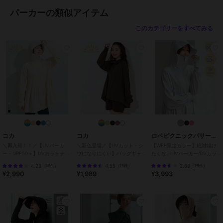
面プリント
/
長袖
/
洗える
/
キ
パーカーの類似アイテム
ャンプ・レジャー
/
レギュラー丈
(トップス)
このカテゴリーをすべてみる
原産国
バングラデシュ
コカ
コカ
ロペピクニックパサージュ
＼再入荷！！／【UVパーカ
＼新色登場／【UVカット・シ
【WEB限定カラー】絶対焼け
ー・UPF50＋】UVカットティ
ワになりにくい】バッグギャ
たくないUVパーカー/UVカッ
アードパーカー 全4色
ザーUVパーカー 全4色
ト・接触冷感
4.28
4.55
3.68
（
39件
）
（
18件
）
（
25件
）
¥2,990
¥1,989
¥3,993