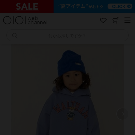
コ
ン
テ
ン
ツ
へ
何かお探しですか？
ス
キ
ッ
プ