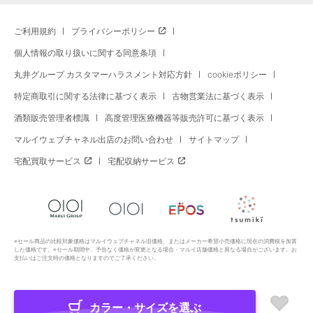
ご利用規約
プライバシーポリシー
個人情報の取り扱いに関する同意条項
丸井グループ カスタマーハラスメント対応方針
cookieポリシー
特定商取引に関する法律に基づく表示
古物営業法に基づく表示
酒類販売管理者標識
高度管理医療機器等販売許可に基づく表示
マルイウェブチャネル出店のお問い合わせ
サイトマップ
宅配買取サービス
宅配収納サービス
※セール商品の比較対象価格はマルイウェブチャネル旧価格、またはメーカー希望小売価格に現在の消費税を加算
した価格です。※セール期間中、予告なく価格が変更となる場合・マルイ店舗価格と異なる場合がございます。お
支払いはご注文時の価格となりますのでご了承ください。
カラー・サイズを選ぶ
Copyright All Rights Reserved. MARUI Co., Ltd