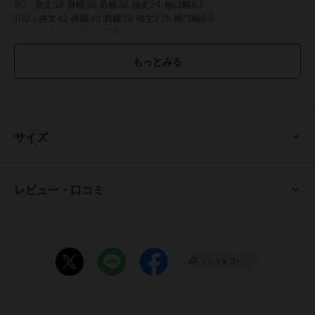
90：身丈38 身幅38 肩幅36 袖丈24 袖口幅6.5
100：身丈42 身幅40 肩幅38 袖丈27.5 袖口幅6.5
110：身丈45 身幅42 肩幅40 袖丈31.5 袖口幅7
120：身丈48 身幅44 肩幅42 袖丈35.5 袖口幅7
130：身丈51 身幅46 肩幅44 袖丈39.5 袖口幅7.5
140：身丈54 身幅48 肩幅46 袖丈43.5 袖口幅7.5
150：身丈58 身幅51 肩幅49 袖丈47.5 袖口幅8
160：身丈62 身幅54 肩幅52 袖丈51.5 袖口幅8
サイズ
ブランド
ブリーズ
ショップ
F.O.オンラインストア
レビュー・口コミ
商品カテゴリ
トップス
／
パーカー
性別タイプ
ボーイズ
トップス
／
パーカー
ガールズ
トップス
／
パーカー
カラー
パープル、ブラック、ブラウン、
グレー、アイボリー、マルチカラ
ー1、マルチカラー2、イエロー