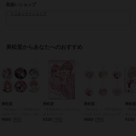
取扱いショップ
サイズ
8サイズ展開
素材
マルチカラー2/マルチカラー1/パ
ープル/イエロー/ブラウン/ブラッ
ク/グレー/アイボリー：裏毛
本体：綿100%
リブ：綿95% ポリウレタン5%
美松堂からあなたへのおすすめ
商品のお取り扱い方法
お手入れ
40℃を上限に洗濯機で洗濯、デリ
ケートアイテムモード、ネット使
用、漂白剤を使用禁止、色物は同
系の色と
特徴
トップス
綿・コットン素材
/
綿100％
/
前
面プリント
/
長袖
/
洗える
/
キ
美松堂
美松堂
美松堂
美松
ャンプ・レジャー
/
レギュラー丈
『Re:blue』×『不可抗力のI
『不可抗力のI LOVE YOU』
『Re:blue』×『不可抗力のI
『不可抗
LOVE YOU』ブラインド缶バ
ポストカード3
LOVE YOU』ブラインドアク
ポスト
(トップス)
¥660
¥330
¥880
¥330
ッジ（全6種）
リルキーホルダー（全6種）
予約
予約
予約
パーカー
綿・コットン素材
/
綿100％
/
前