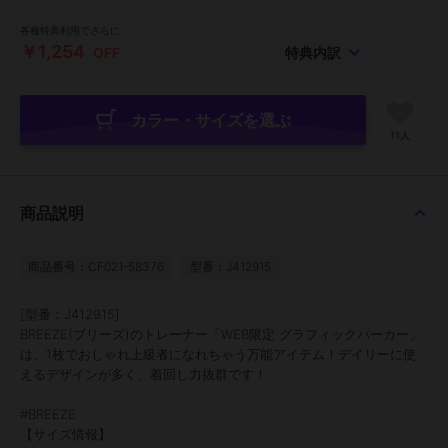
各種特典利用でさらに
￥1,254
OFF
特典内訳
カラー・サイズを選ぶ
11人
商品説明
商品番号：CF021-58376
型番：J412915
[型番：J412915]
BREEZE(ブリーズ)のトレーナー「WEB限定 グラフィックパーカー」
は、1枚でおしゃれ上級者になれちゃう万能アイテム！デイリーに使
えるデザインが多く、着回し力抜群です！
#BREEZE
【サイズ情報】