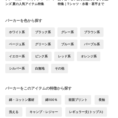
ンズ 夏の人気アイテム特集
特集｜Tシャツ・水着・甚平まで
パーカーを色から探す
ホワイト系
ブラック系
グレー系
ブラウン系
ベージュ系
グリーン系
ブルー系
パープル系
イエロー系
ピンク系
レッド系
オレンジ系
シルバー系
白無地
その他
パーカーをこのアイテムの特徴から探す
綿・コットン素材
綿100％
前面プリント
長袖
洗える
キャンプ・レジャー
レギュラー丈(トップス)