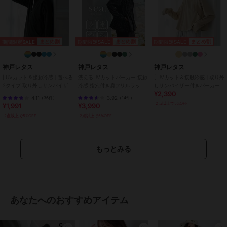
期間限定SALE
期間限定SALE
期間限定SALE
まとめ割
まとめ割
まとめ割
神戸レタス
神戸レタス
神戸レタス
[ UVカット＆接触冷感 ] 選べる
洗えるUVカットパーカー 接触
[ UVカット＆接触冷感 ] 取り外
2タイプ 取り外しサンバイザー
冷感 指穴付き肩フリルラッシ
しサンバイザー付きパーカー
¥2,390
付きパーカー [C7760]
ュガード [S209]
[C7966]
4.11
3.92
（
36件
）
（
14件
）
2点以上で5%OFF
¥1,991
¥3,990
2点以上で5%OFF
2点以上で5%OFF
もっとみる
あなたへのおすすめアイテム