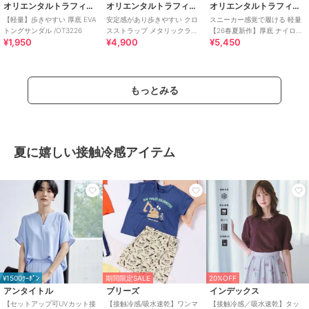
オリエンタルトラフィック
オリエンタルトラフィック
オリエンタルトラフィック
【軽量】歩きやすい 厚底 EVA
安定感があり歩きやすい クロ
スニーカー感覚で履ける 軽量
トングサンダル /OT3226
スストラップ メタリックライ
【26春夏新作】厚底 ナイロン
¥1,950
¥4,900
¥5,450
ン サンダル /55201
スポーツサンダル /OT3232
もっとみる
夏に嬉しい接触冷感アイテム
¥1500ｸｰﾎﾟﾝ
期間限定SALE
20%OFF
アンタイトル
ブリーズ
インデックス
【セットアップ可UVカット接
【接触冷感/吸水速乾】ワンマ
【接触冷感／吸水速乾】タッ