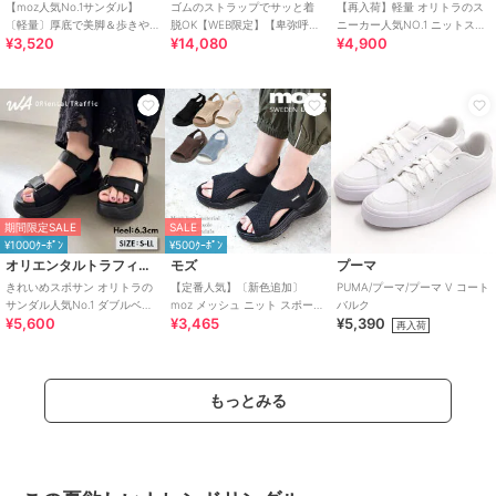
【moz人気No.1サンダル】
ゴムのストラップでサッと着
【再入荷】軽量 オリトラのス
〔軽量〕厚底で美脚＆歩きや
脱OK【WEB限定】【卑弥呼
ニーカー人気NO.1 ニットスニ
¥3,520
¥14,080
¥4,900
すい！疲れにくいフィット感
26SS】ゴムストラップサンダ
ーカー スリッポン /3709
のスポーツサンダル
ル/661250
期間限定SALE
SALE
¥1000ｸｰﾎﾟﾝ
¥500ｸｰﾎﾟﾝ
オリエンタルトラフィック
モズ
プーマ
きれいめスポサン オリトラの
【定番人気】〔新色追加〕
PUMA/プーマ/プーマ V コート
サンダル人気No.1 ダブルベル
moz メッシュ ニット スポーツ
バルク
¥5,600
¥3,465
¥5,390
ト スポーツサンダル /42207
サンダル
再入荷
もっとみる