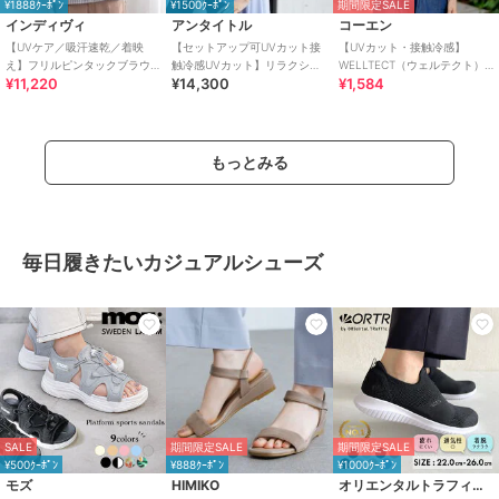
¥1888ｸｰﾎﾟﾝ
¥1500ｸｰﾎﾟﾝ
期間限定SALE
インディヴィ
アンタイトル
コーエン
【UVケア／吸汗速乾／着映
【セットアップ可UVカット接
【UVカット・接触冷感】
え】フリルピンタックブラウ
触冷感UVカット】リラクシー
WELLTECT（ウェルテクト）
¥11,220
¥14,300
¥1,584
ス
キーVネックブラウス
USAコットン フレアスリーブ
Tシャツ（イ
もっとみる
毎日履きたいカジュアルシューズ
SALE
期間限定SALE
期間限定SALE
¥500ｸｰﾎﾟﾝ
¥888ｸｰﾎﾟﾝ
¥1000ｸｰﾎﾟﾝ
モズ
HIMIKO
オリエンタルトラフィック