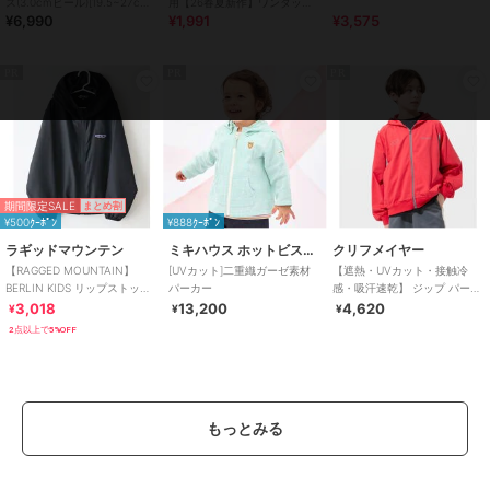
ス(3.0cmヒール)[19.5~27cm]
用【26春夏新作】ワンタッチ
¥6,990
¥1,991
¥3,575
ラクチンきれいシューズ
晴雨兼用 折りたたみ傘 /G-
0601
PR
PR
PR
期間限定SALE
まとめ割
¥500ｸｰﾎﾟﾝ
¥888ｸｰﾎﾟﾝ
ラギッドマウンテン
ミキハウス ホットビスケッツ
クリフメイヤー
【RAGGED MOUNTAIN】
[UVカット]二重織ガーゼ素材
【遮熱・UVカット・接触冷
BERLIN KIDS リップストップ
パーカー
感・吸汗速乾】 ジップ パーカ
ポケッタブルパーカー 撥水
ー 120cm～170cm
3,018
13,200
4,620
¥
¥
¥
2点以上で5%OFF
もっとみる