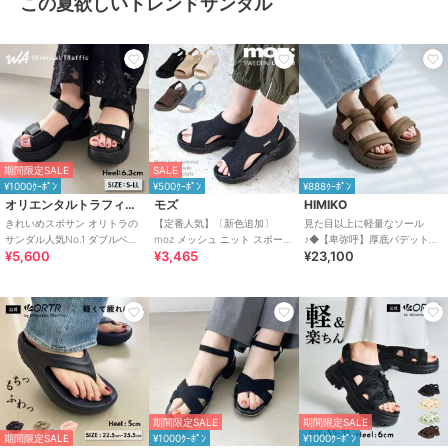
この夏欲しいトレンドサンダル
期間限定SALE
SALE
¥1000ｸｰﾎﾟﾝ
¥500ｸｰﾎﾟﾝ
¥888ｸｰﾎﾟﾝ
オリエンタルトラフィック
モズ
HIMIKO
きれいめスポサン オリトラの
【定番人気】〔新色追加〕
見た目以上に軽量なソール
サンダル人気No.1 ダブルベル
moz メッシュ ニット スポーツ
♪◆【卑弥呼】厚底パデットサ
¥5,600
¥3,465
¥23,100
ト スポーツサンダル /42207
サンダル
ンダル/661201
期間限定SALE
期間限定SALE
期間限定SALE
¥1000ｸｰﾎﾟﾝ
¥1000ｸｰﾎﾟﾝ