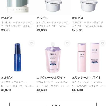
オルビス
オルビス
オルビス
オルビスユードット クリーム
オルビスユー ドット クリーム
オルビスユー ジェルモイスチ
モイスチャライザー ボトル入
モイスチャライザー つめかえ
ャライザー つめかえ用 医薬部
¥3,960
¥3,630
¥2,970
り 50g 医薬部外品
用 医薬部外品
外品
オルビス
エリクシール ホワイト
エリクシール ホワイト
クリアフル モイスチャー
ブライトニング エマルジョ
ブライトニング エマルジョ
M（しっとりタイプ）ボトル入
ン しっとりタイプ ｃａ
ン みずみずしいタイプ ｃ
¥1,870
¥3,630
¥4,400
り 医薬部外品
（つめかえ用）医薬部外品
ａ(医薬部外品)