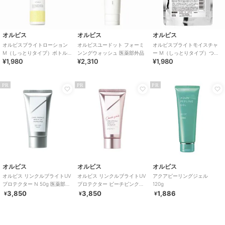
オルビス
オルビス
オルビス
オルビスブライトローション
オルビスユードット フォーミ
オルビスブライトモイスチャ
M（しっとりタイプ）ボトル入
ンングウォッシュ 医薬部外品
ー M（しっとりタイプ）つめ
¥1,980
¥2,310
¥1,980
り 医薬部外品
かえ用 医薬部外品
PR
PR
PR
オルビス
オルビス
オルビス
オルビス リンクルブライトUV
オルビス リンクルブライトUV
アクアピーリングジェル
プロテクター N 50g 医薬部外
プロテクター ピーチピンク
120g
品（顔用日焼け止め）
50g 医薬部外品 （顔用日焼け
3,850
3,850
1,886
¥
¥
¥
止め）