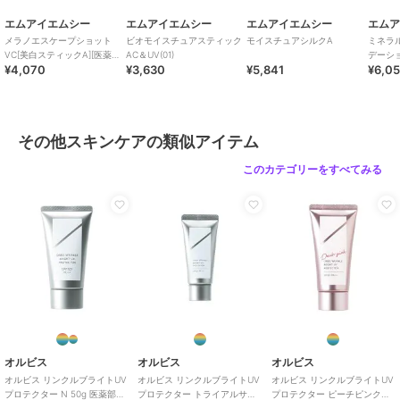
エムアイエムシー
エムアイエムシー
エムアイエムシー
エム
メラノエスケープショット
ビオモイスチュアスティック
モイスチュアシルクA
ミネラ
VC[美白スティックA][医薬部
AC＆UV(01)
デーショ
¥4,070
¥3,630
¥5,841
¥6,0
外品]
その他スキンケアの類似アイテム
このカテゴリーをすべてみる
オルビス
オルビス
オルビス
オルビス リンクルブライトUV
オルビス リンクルブライトUV
オルビス リンクルブライトUV
プロテクター N 50g 医薬部外
プロテクター トライアルサイ
プロテクター ピーチピンク