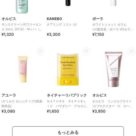
オルビス
KANEBO
ポーラ
サンスクリーン(R)フリーエン
チアリング ミスト UV
ホワイトショット セラム
ス 50mL SPF30・PA+++（全
UV[販売名：ポーラ WSセラム
¥1,320
¥3,300
¥7,150
身用日焼け止め）
UV][医薬部外品]
アユーラ
ネイチャーリパブリック
オルビス
UVミルク センシティブt[医薬
ＮＡＴＵＲＥ ＲＥＰＵＢＬ
オルビス リンクルブライト
部外品]
ＩＣ パウダリー アロエUV
UVプロテクター N ローズ
¥3,080
¥1,650
¥3,850
スティック（韓国コスメ）
50g 医薬部外品（顔用日焼け
止め）
もっとみる