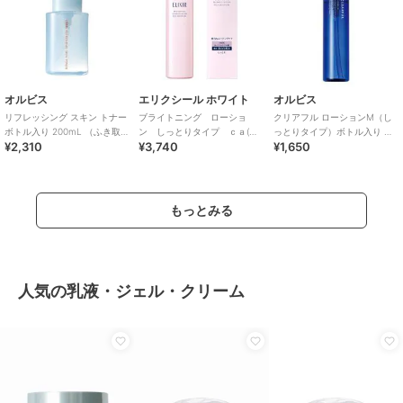
オルビス
エリクシール ホワイト
オルビス
リフレッシング スキン トナー
ブライトニング ローショ
クリアフル ローションM（し
ボトル入り 200mL （ふき取り
ン しっとりタイプ ｃａ(医
っとりタイプ）ボトル入り 医
¥2,310
¥3,740
¥1,650
化粧水）
薬部外品)
薬部外品
もっとみる
人気の乳液・ジェル・クリーム