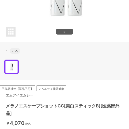
1/1
-
-
△
不良品以外【返品不可】
ノベルティ抽選対象
エムアイエムシー
メラノエスケープショットCC[美白スティックB][医薬部外
品]
4,070
￥
税込