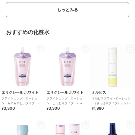
もっとみる
おすすめの化粧水
エリクシール ホワイト
エリクシール ホワイト
オルビス
ブライトニング ローショ
ブライトニング ローショ
オルビスブライトローション
ン みずみずしいタイプ ｃ
ン しっとりタイプ ｃａ
L（さっぱりタイプ）ボトル入
¥3,300
¥3,300
¥1,980
ａ （つめかえ用）医薬部外
（つめかえ用）医薬部外品
り 医薬部外品
品