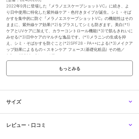
2022年9月に登場した『メラノエスケープショットVC』に続き、よ
り日中使用に特化した紫外線ケア・色付きタイプが誕生。シミ・そば
かすを集中的に防ぐ『メラノエスケープショットVC』の機能性はその
ままに、紫外線ケア効果(*2)をプラスしてシミも防ぎます。美白(*1)
ケアとUVケアに加えて、カラーコントロール機能(*3)で肌もきれいに
みせる(*3)日中ケアのマルチな逸品です。(*1)メラニンの生成を抑
え、シミ・そばかすを防ぐこと(*2)SPF28・PA++による(*3)メイクア
ップ効果によるもの＜スキンケア フェース(基礎化粧品) その他／
2.5g／SPF28・PA++／1種＞
この商品は、不良品のみ返品を承ります
ブランド
エムアイエムシー
ショップ
エムアイエムシー
サイズ
商品カテゴリ
スキンケア
／
その他スキンケア
性別タイプ
レディース
スキンケア
／
その他スキンケア
レビュー・口コミ
カラー
-