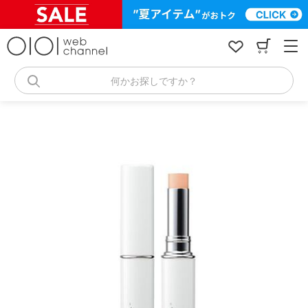
コ
ン
テ
ン
ツ
へ
何かお探しですか？
ス
キ
ッ
プ