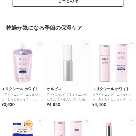
もっとみる
乾燥が気になる季節の保湿ケア
エリクシール ホワイト
オルビス
エリクシール ホワイト
ブライトニング エマルジョ
アドバンスド ブライトニング
ブライトニング エマルジョ
ン しっとりタイプ ｃａ
セラム ボトル入り 36mL 医薬
ン みずみずしいタイプ ｃ
¥3,630
¥4,950
¥4,400
（つめかえ用）医薬部外品
部外品
ａ(医薬部外品)