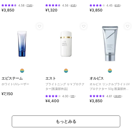
品（顔用日焼け止め）
ズ 15g 医薬部外品 （顔用日焼
50g 医薬部外品 （顔用日焼け
4.58
4.56
4.45
（
75件
）
（
41件
）
（
61件
）
け止め）
止め）
¥3,850
¥1,320
¥3,850
エピステーム
エスト
オルビス
ホワイトUVレーザー
ブライトニング ＵＶプロテク
オルビス リンクルブライトUV
ター[医薬部外品]
プロテクター 50g 医薬部外品
¥7,150
（顔用日焼け止め）
4.00
4.61
（
1件
）
（
263件
）
¥4,400
¥3,850
もっとみる