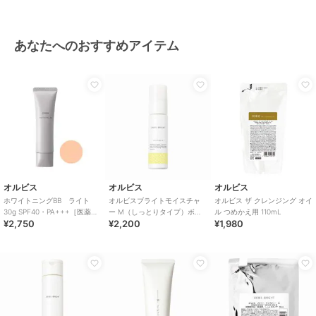
あなたへのおすすめアイテム
オルビス
オルビス
オルビス
ホワイトニングBB ライト
オルビスブライトモイスチャ
オルビス ザ クレンジング オイ
30g SPF40・PA+++［医薬部
ー M（しっとりタイプ）ボト
ル つめかえ用 110mL
¥2,750
¥2,200
¥1,980
外品］
ル入り 医薬部外品