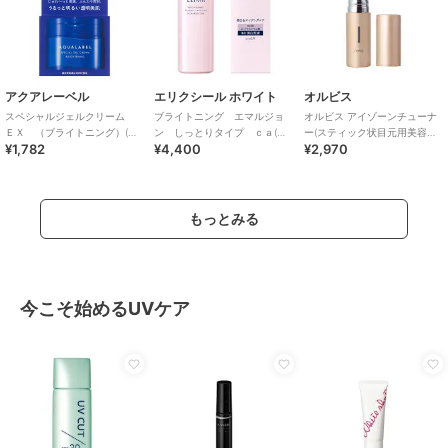
アクアレーベル
エリクシール ホワイト
オルビス
スペシャルジェルクリーム
ブライトニング エマルジョ
オルビス アイゾーンチューナ
ＥＸ （ブライトニング）(医
ン しっとりタイプ ｃａ(医
ー(スティック状目元用美容
¥1,782
¥4,400
¥2,970
薬部外品)
薬部外品)
液）
もっとみる
今こそ始めるUVケア