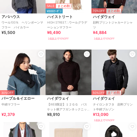
SALE
まとめ割
70%OFF
まとめ割
¥888ｸｰﾎﾟﾝ
アバハウス
ハイストリート
ハイダウェイ
ウール100％ ヘリンボーンマ
HIGH STREET∴ウールグラデ
顔料プリントジャカードシャ
フラー バイカラー
ーションマフラー
ツ
¥5,500
¥6,490
¥4,884
2点以上で10%OFF
2点以上で10%OFF
50%OFF
まとめ割
30%OFF
パープル＆イエロー
ハイダウェイ
ハイダウェイ
中綿マフラー
【WEB限定】１２ＧＧ バス
ナイロンタフタ 顔料プリン
ケット柄アフガンネックニッ
ト中綿ブルゾン
¥2,379
¥8,910
¥13,090
ト
2点以上で10%OFF