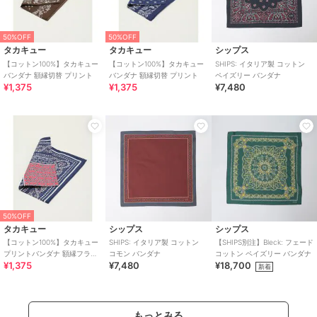
50%OFF
50%OFF
タカキュー
タカキュー
シップス
【コットン100%】タカキュー
【コットン100%】タカキュー
SHIPS: イタリア製 コットン
バンダナ 額縁切替 プリント
バンダナ 額縁切替 プリント
ペイズリー バンダナ
¥1,375
¥1,375
¥7,480
50%OFF
タカキュー
シップス
シップス
【コットン100%】タカキュー
SHIPS: イタリア製 コットン
【SHIPS別注】Bleck: フェード
プリントバンダナ 額縁フラワ
コモン バンダナ
コットン ペイズリー バンダナ
¥1,375
¥7,480
¥18,700
ー
新着
もっとみる