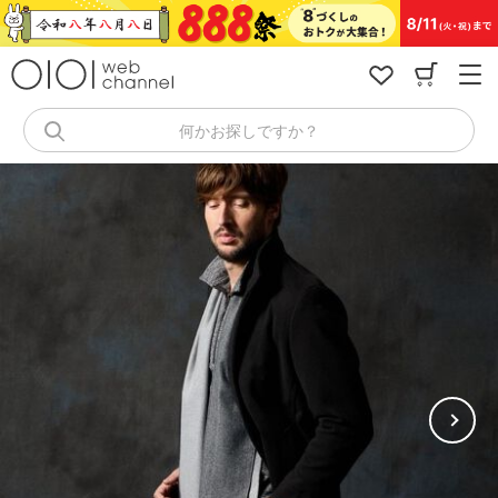
コ
ン
テ
ン
ツ
へ
何かお探しですか？
ス
キ
ッ
プ