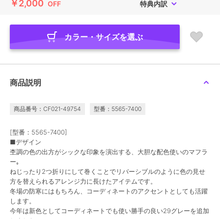
￥2,000
OFF
特典内訳
カラー・サイズを選ぶ
商品説明
商品番号：CF021-49754
型番：5565-7400
[型番：5565-7400]
■デザイン
杢調の色の出方がシックな印象を演出する、大胆な配色使いのマフラ
ー｡
ねじったり2つ折りにして巻くことでリバーシブルのように色の見せ
方を替えられるアレンジ力に長けたアイテムです。
冬場の防寒にはもちろん、コーディネートのアクセントとしても活躍
します。
今年は新色としてコーディネートでも使い勝手の良い29グレーを追加