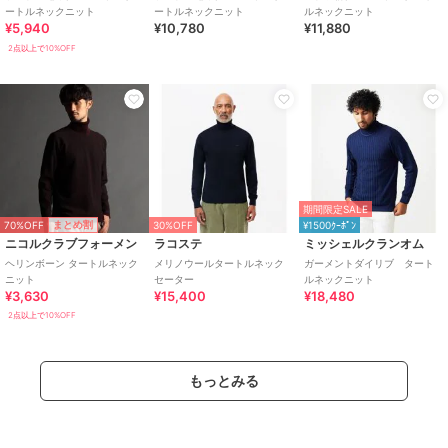
ートルネックニット
ートルネックニット
ルネックニット
¥5,940
¥10,780
¥11,880
2点以上で10%OFF
期間限定SALE
70%OFF
まとめ割
30%OFF
¥1500ｸｰﾎﾟﾝ
ニコルクラブフォーメン
ラコステ
ミッシェルクランオム
ヘリンボーン タートルネック
メリノウールタートルネック
ガーメントダイリブ タート
ニット
セーター
ルネックニット
¥3,630
¥15,400
¥18,480
2点以上で10%OFF
もっとみる