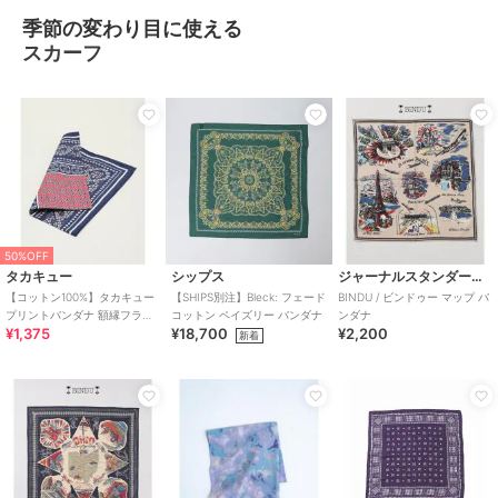
季節の変わり目に使える
スカーフ
50%OFF
タカキュー
シップス
ジャーナルスタンダード レリューム
【コットン100%】タカキュー
【SHIPS別注】Bleck: フェード
BINDU / ビンドゥー マップ バ
プリントバンダナ 額縁フラワ
コットン ペイズリー バンダナ
ンダナ
¥1,375
¥18,700
¥2,200
ー
新着