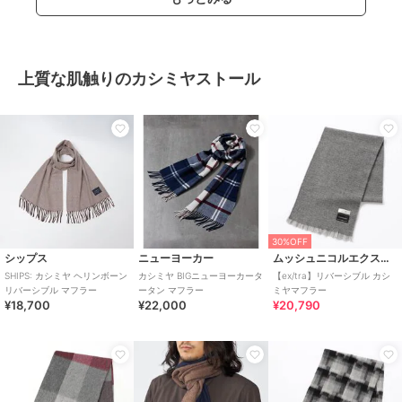
上質な肌触りのカシミヤストール
30%OFF
シップス
ニューヨーカー
ムッシュニコルエクストラ
SHIPS: カシミヤ ヘリンボーン
カシミヤ BIGニューヨーカータ
【ex/tra】リバーシブル カシ
リバーシブル マフラー
ータン マフラー
ミヤマフラー
¥18,700
¥22,000
¥20,790