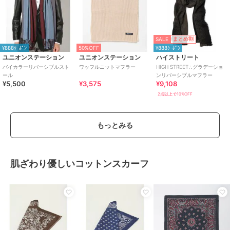
SALE
まとめ割
¥888ｸｰﾎﾟﾝ
50%OFF
¥888ｸｰﾎﾟﾝ
ユニオンステーション
ユニオンステーション
ハイストリート
バイカラーリバーシブルスト
ワッフルニットマフラー
HIGH STREET∴グラデーショ
ール
ンリバーシブルマフラー
¥5,500
¥3,575
¥9,108
2点以上で10%OFF
もっとみる
肌ざわり優しいコットンスカーフ