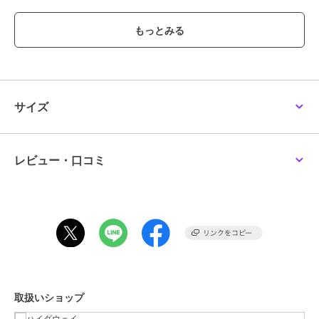
しました。
■素材
ふんわりとなめらかな肌触りのポリエステル素材を使用。
110gと程よい目付で様々なコーディネートに馴染みます。
■注意点
生地の性質上、摩擦によりピリングが起こることがあります。
サイズ
着用時及びクリーニング等の取り扱いにご注意ください。
※画像の商品はサンプルです。
実際の商品とは仕様・加工・サイズ・素材が若干異なる場合がござ
レビュー・口コミ
います。
※掲載画像の商品の色味は、撮影場所や光の当たり具合などにより色
味が異なって見える場合がございます。
商品の色味は、生地アップの画像をご参照ください。
また、お客様のお使いのPC・スマートフォン等のモニター環境など
により色味が異なって見える場合がございます。
予めご了承の上ご注文ください。
取扱いショップ