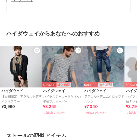
ブランド
ハイダウェイ
ショップ
ハイダウェイ
商品カテゴリ
ネックウェア
／
ストール
性別タイプ
メンズ
ハイダウェイからあなたへのおすすめ
ネックウェア
／
ストール
カラー
29グレー、40グリーン、49ブラッ
ク、67ネイビー
サイズ
99(FREE)
素材
29グレー/40グリーン/49ブラック/6
7ネイビー：ポリエステル100％
商品のお取り扱い方法
50%OFF
50%OFF
50%OF
まとめ割
まとめ割
ハイダウェイ
ハイダウェイ
ハイダウェイ
ハイ
原産国
中国
【WEB限定】アラカルトデザ
バイヤスジャカードＶネック
アラカルトデニムクロップド
ハイブ
インマフラー
半袖プルオーバー
パンツ
袖Ｔシ
¥3,960
¥3,245
¥7,040
¥3,7
2点以上で10%OFF
2点以上で10%OFF
2点以上で
ストールの類似アイテム