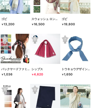
ゴビ
スウォッシュ ロンドン
ゴビ
13,200
16,500
19,800
￥
￥
￥
バックヤードファミリー
シップス
トウキョウデザインチャンネル
1,036
4,620
1,650
￥
￥
￥