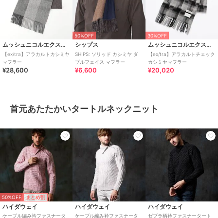
50%OFF
30%OFF
ムッシュニコルエクストラ
シップス
ムッシュニコルエクストラ
【ex/tra】アラカルトカシミヤ
SHIPS: ソリッド カシミヤ ダ
【ex/tra】アラカルトチェック
マフラー
ブルフェイス マフラー
カシミヤマフラー
¥28,600
¥6,600
¥20,020
首元あたたかいタートルネックニット
50%OFF
まとめ割
ハイダウェイ
ハイダウェイ
ハイダウェイ
ケーブル編み衿ファスナータ
ケーブル編み衿ファスナータ
ゼブラ柄衿ファスナータート