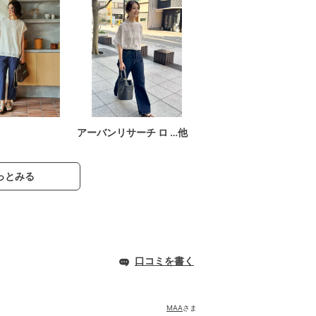
アーバンリサーチ ロ …他
っとみる
口コミを書く
MAA
さま