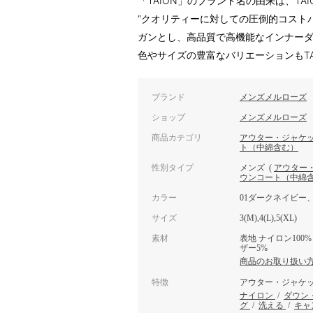
「TAION」のブランド名の由来は、TA
“クオリティーに対しての圧倒的コスト
ガンとし、高品質で高機能なインナー
色やサイズの豊富なバリエーションもTA
ブランド
メンズメルローズ
ショップ
メンズメルローズ
商品カテゴリ
アウター・ジャケ
ト（中綿含む）
性別タイプ
メンズ
(
アウター
ウンコート（中綿
カラー
01ダークネイビー、
サイズ
3(M),4(L),5(XL)
素材
表地 ナイロン100%
ザー5%
商品のお取り扱い
特徴
アウター・ジャケ
ナイロン
/
ダウン
グ
/
洗える
/
キャ