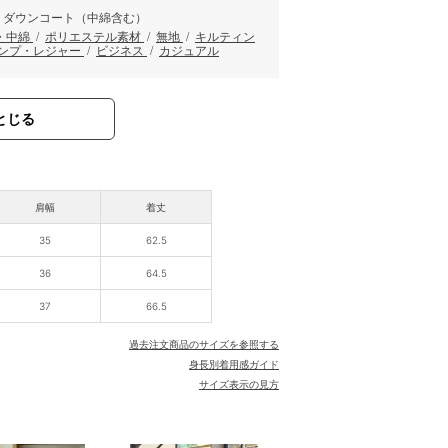
・ダウンコート（中綿含む）
・中綿
/
ポリエステル素材
/
無地
/
キルティン
ンプ・レジャー
/
ビジネス
/
カジュアル
とじる
肩幅
着丈
35
62.5
36
64.5
37
66.5
過去注文商品のサイズを参照する
身長別着用感ガイド
サイズ表示の見方