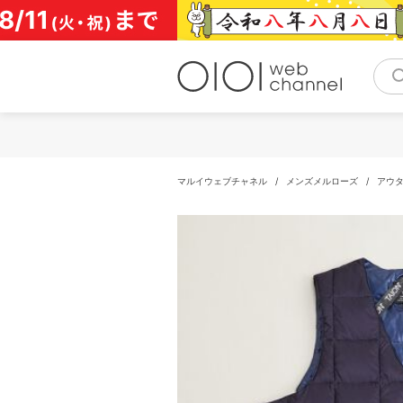
コ
ン
テ
ン
ツ
へ
ス
キ
ッ
プ
マルイウェブチャネル
/
メンズメルローズ
/
アウ