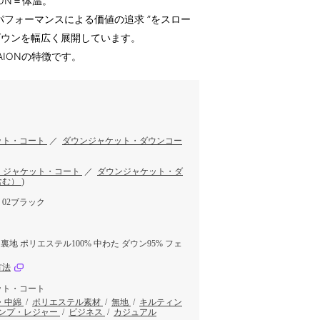
ION＝体温。
パフォーマンスによる価値の追求 ”をスロー
ダウンを幅広く展開しています。
IONの特徴です。
ット・コート
／
ダウンジャケット・ダウンコー
・ジャケット・コート
／
ダウンジャケット・ダ
含む）
)
02ブラック
 裏地 ポリエステル100% 中わた ダウン95% フェ
方法
ット・コート
・中綿
/
ポリエステル素材
/
無地
/
キルティン
ンプ・レジャー
/
ビジネス
/
カジュアル