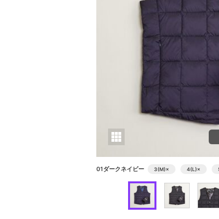
01ダークネイビー
3(M)
×
4(L)
×