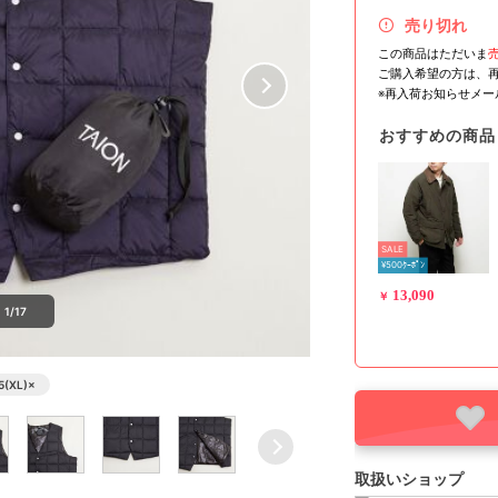
売り切れ
この商品はただいま
ご購入希望の方は、
※再入荷お知らせメ
おすすめの商品
SALE
¥500ｸｰﾎﾟﾝ
13,090
￥
1/17
5(XL)
×
取扱いショップ