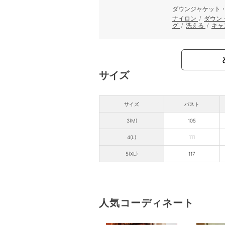
ダウンジャケット
ナイロン
/
ダウン
グ
/
洗える
/
キャ
サイズ
サイズ
バスト
3(M)
105
4(L)
111
5(XL)
117
人気コーディネート