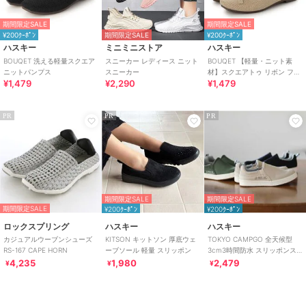
期間限定SALE
期間限定SALE
¥200ｸｰﾎﾟﾝ
期間限定SALE
¥200ｸｰﾎﾟﾝ
ハスキー
ミニミニストア
ハスキー
BOUQET 洗える軽量スクエア
スニーカー レディース ニット
BOUQET 【軽量・ニット素
ニットパンプス
スニーカー
材】スクエアトゥ リボン フラ
¥1,479
¥2,290
¥1,479
ットパンプス/バレエシューズ
PR
PR
PR
期間限定SALE
期間限定SALE
期間限定SALE
¥200ｸｰﾎﾟﾝ
¥200ｸｰﾎﾟﾝ
ロックスプリング
ハスキー
ハスキー
カジュアルウーブンシューズ
KITSON キットソン 厚底ウェ
TOKYO CAMPGO 全天候型
RS-167 CAPE HORN
ーブソール 軽量 スリッポン
3cm3時間防水 スリッポンス
ニーカー
4,235
1,980
2,479
¥
¥
¥