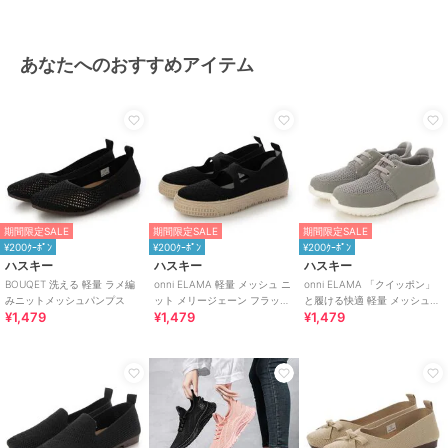
あなたへのおすすめアイテム
期間限定SALE
期間限定SALE
期間限定SALE
¥200ｸｰﾎﾟﾝ
¥200ｸｰﾎﾟﾝ
¥200ｸｰﾎﾟﾝ
ハスキー
ハスキー
ハスキー
BOUQET 洗える 軽量 ラメ編
onni ELAMA 軽量 メッシュ ニ
onni ELAMA 「クイッポン」
みニットメッシュパンプス
ット メリージェーン フラット
と履ける快適 軽量 メッシュレ
¥1,479
¥1,479
¥1,479
シューズ
ースアップカジュアルスニー
カー