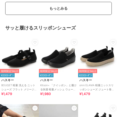
もっとみる
サッと履けるスリッポンシューズ
期間限定SALE
期間限定SALE
期間限定SALE
¥200ｸｰﾎﾟﾝ
¥200ｸｰﾎﾟﾝ
¥200ｸｰﾎﾟﾝ
ハスキー
ハスキー
ハスキー
BOUQET 軽量 洗える ニット
Kitson+ 「クイッポン」と履け
onni ELAMA 軽量ニットスリ
シューズ フラット メリージェ
る快適 軽量メッシュ ウェーブ
ッポンシューズ ジュート巻き
¥1,479
¥1,980
¥1,479
ンパンプス スリッポン
ソール スリッポン スニーカー
風 エスパドリーユ