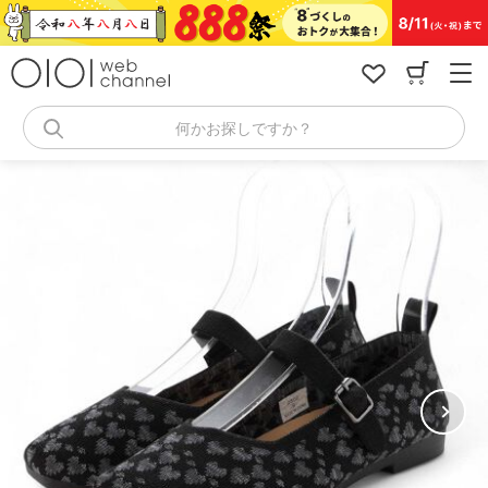
コ
ン
テ
ン
ツ
へ
何かお探しですか？
ス
キ
ッ
プ