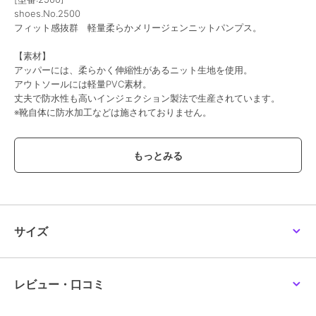
shoes.No.2500
フィット感抜群 軽量柔らかメリージェンニットパンプス。
【素材】
アッパーには、柔らかく伸縮性があるニット生地を使用。
アウトソールには軽量PVC素材。
丈夫で防水性も高いインジェクション製法で生産されています。
※靴自体に防水加工などは施されておりません。
【デザイン・履き心地】
見た目もかわいいメリージェンタイプのニットパンプス。
アッパーのV字のカットラインで脚長効果が嬉しい一足です。
尖りすぎてないシルエットでコーデしやすいです。
ライニング（裏地）無しの為、非常に伸縮性があり甲高や幅広など足
に不安がある方でもフィッティングしやすいアイテムです。
足元をいつものスニーカーからチェンジするだけで印象がグッと大人
サイズ
っぽくなります。超軽量なのも嬉しい点です。
中敷きにもジャージ素材のスニーカーのようなカップインソールが入
っている為、履き心地もフワフワ！
アウトソールの返りも◎です。
レビュー・口コミ
デニムやカーゴパンツなどカジュアルな装いにはマッチ。
ガーリーでありながらカジュアルな印象を与えます。