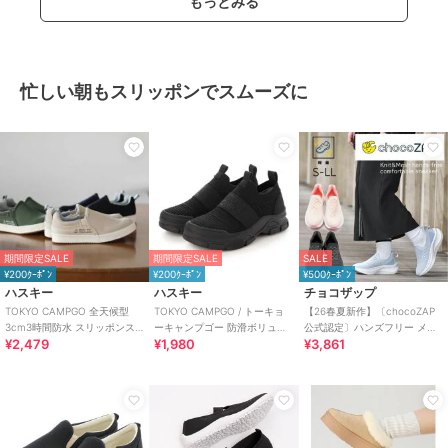
もっとみる
忙しい朝もスリッポンでスムーズに
期間限定SALE
期間限定SALE
SALE
¥200ｸｰﾎﾟﾝ
¥200ｸｰﾎﾟﾝ
¥500ｸｰﾎﾟﾝ
ハスキー
ハスキー
チョコザップ
TOKYO CAMPGO 全天候型
TOKYO CAMPGO / トーキョ
【26春夏新作】〔chocoZAP
3cm3時間防水 スリッポンス
ーキャンプゴー 防滑ボリュー
公式認定〕ハンズフリー メッ
¥2,479
¥1,980
¥3,861
ニーカー
ムソール 防水スリッポンスニ
シュニット スリッポン
ーカー