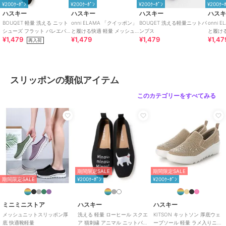
カラー
HEART、BL/BL、CHECK
¥200ｸｰﾎﾟﾝ
¥200ｸｰﾎﾟﾝ
¥200ｸｰﾎﾟﾝ
¥200ｸｰ
ハスキー
ハスキー
ハスキー
ハス
サイズ
4サイズ展開
BOUQET 軽量 洗える ニット
onni ELAMA 「クイッポン」
BOUQET 洗える軽量ニットパ
onni
シューズ フラット バレエパ
と履ける快適 軽量 メッシュ
ンプス
と履け
素材
アッパー：ニット / ソール：PVC
¥1,479
¥1,479
¥1,479
¥1,47
ンプス スリッポン
カジュアルスリッポン
レース
再入荷
商品のお取り扱い方法
ーカー
原産国
中国
スリッポンの類似アイテム
このカテゴリーをすべてみる
期間限定SALE
期間限定SALE
期間限定SALE
¥200ｸｰﾎﾟﾝ
¥200ｸｰﾎﾟﾝ
ミニミニストア
ハスキー
ハスキー
メッシュニットスリッポン厚
洗える 軽量 ローヒール スクエ
KITSON キットソン 厚底ウェ
底 快適靴軽量
ア 猫刺繍 アニマル ニットパン
ーブソール 軽量 ラメ入りニッ