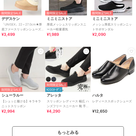
期間限定SALE
期間限定SALE
期間限定SALE
デデスケン
ミニミニストア
ミニミニストア
「UNISEX」22～27.0cm★厚
厚底メッシュスリッポンスニ
メッシュ厚底スリッポンニッ
底ファースリッポンシューズ
ーカー軽量通気
トサボサンダル
¥3,499
¥1,989
¥2,090
★6366
期間限定SALE
期間限定SALE
¥200ｸｰﾎﾟﾝ
シューラルー
アレッタ
ハルタ
【シュッと履ける】キラキラ
スリッポン レディース 幅広 ハ
レディーススポックシューズ
ニットスリッポン
ンズフリー スニーカー 靴 手を
¥2,994
¥4,290
¥12,650
使わず履ける プレーン きれい
め
もっとみる