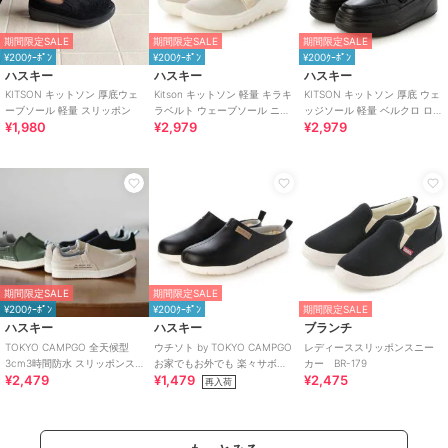
期間限定SALE
期間限定SALE
期間限定SALE
¥200ｸｰﾎﾟﾝ
¥200ｸｰﾎﾟﾝ
¥200ｸｰﾎﾟﾝ
ハスキー
ハスキー
ハスキー
KITSON キットソン 厚底ウェ
Kitson キットソン 軽量 キラキ
KITSON キットソン 厚底 ウェ
ーブソール 軽量 スリッポン
ラベルト ウェーブソール ニッ
ッジソール 軽量 ベルクロ ロー
¥1,980
¥2,979
¥2,979
トスリッポン
カットスリッポン スニーカー
期間限定SALE
期間限定SALE
¥200ｸｰﾎﾟﾝ
¥200ｸｰﾎﾟﾝ
期間限定SALE
ハスキー
ハスキー
ブランチ
TOKYO CAMPGO 全天候型
ウチソト by TOKYO CAMPGO
レディーススリッポンスニー
3cm3時間防水 スリッポンス
お家でもお外でも 楽々サボシ
カー BR-179
¥2,479
¥1,479
¥2,475
ニーカー
ューズ
再入荷