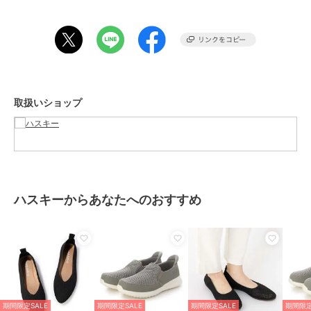
またスカートやスラックスのキレイ目スタイル・ビジネススタイルの
足元にもおすすめです。
ハート柄、チェック柄、ブラックの3色展開があり、それぞれ異なる
雰囲気を持っています。
【サイズ感】
取扱いショップ
普段23.5cmを履いているスタッフがMサイズでジャストでした。
伸縮性のある素材の為、ピッタリ目のフィッティングがおすすめで
す。
※サイズ感には個人差がある為、ご参考程度にお考え下さい。
期間限定セール開催中
ハスキーからあなたへのおすすめ
ブランド
ハスキー
ショップ
ハスキー
商品カテゴリ
シューズ
／
スリッポン
性別タイプ
レディース
シューズ
／
スリッポン
期間限定SALE
期間限定SALE
期間限定SALE
期間限定