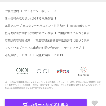
ご利用規約
プライバシーポリシー
個人情報の取り扱いに関する同意条項
丸井グループ カスタマーハラスメント対応方針
cookieポリシー
特定商取引に関する法律に基づく表示
古物営業法に基づく表示
酒類販売管理者標識
高度管理医療機器等販売許可に基づく表示
マルイウェブチャネル出店のお問い合わせ
サイトマップ
宅配買取サービス
宅配収納サービス
※セール商品の比較対象価格はマルイウェブチャネル旧価格、またはメーカー希望小売価格に現在の消費税を加算
した価格です。※セール期間中、予告なく価格が変更となる場合・マルイ店舗価格と異なる場合がございます。お
支払いはご注文時の価格となりますのでご了承ください。
カラー・サイズを選ぶ
Copyright All Rights Reserved. MARUI Co., Ltd