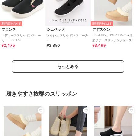
期間限定SALE
期間限定SALE
ブランチ
シュベック
デデスケン
レディーススリッポンスニー
メッシュ スリッポン スニーカ
「UNISEX」22～27.0cm★厚
カー BR-179
ー
底ファースリッポンシューズ
¥2,475
¥3,850
¥3,499
★6366
もっとみる
履きやすさ抜群のスリッポン