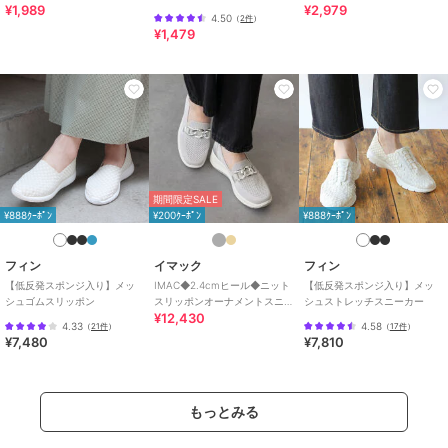
¥1,989
¥2,979
プス スリッポン オペラシュー
ト スリッポン
4.50
（
2件
）
ズ
¥1,479
期間限定SALE
¥888ｸｰﾎﾟﾝ
¥200ｸｰﾎﾟﾝ
¥888ｸｰﾎﾟﾝ
フィン
イマック
フィン
【低反発スポンジ入り】メッ
IMAC◆2.4cmヒール◆ニット
【低反発スポンジ入り】メッ
シュゴムスリッポン
スリッポンオーナメントスニ
シュストレッチスニーカー
¥12,430
ーカー
4.33
4.58
（
21件
）
（
17件
）
¥7,480
¥7,810
もっとみる