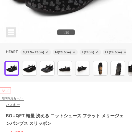
1/20
HEART
S(22.5～23cm)
△
M(23.5cm)
△
L(24cm)
△
LL(24.5cm)
△
SALE
期間限定セール
ハスキー
BOUQET 軽量 洗える ニットシューズ フラット メリージェ
ンパンプス スリッポン