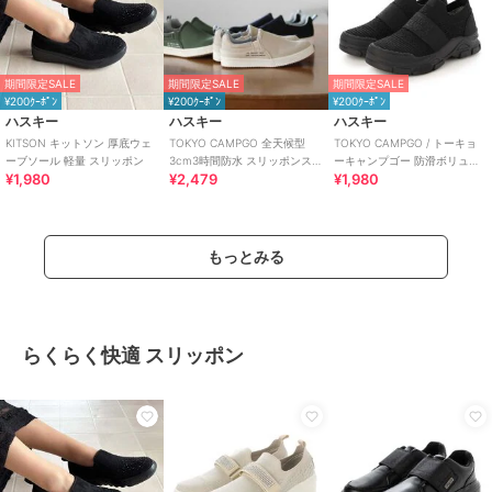
期間限定SALE
期間限定SALE
期間限定SALE
¥200ｸｰﾎﾟﾝ
¥200ｸｰﾎﾟﾝ
¥200ｸｰﾎﾟﾝ
ハスキー
ハスキー
ハスキー
KITSON キットソン 厚底ウェ
TOKYO CAMPGO 全天候型
TOKYO CAMPGO / トーキョ
ーブソール 軽量 スリッポン
3cm3時間防水 スリッポンス
ーキャンプゴー 防滑ボリュー
¥1,980
¥2,479
¥1,980
ニーカー
ムソール 防水スリッポンスニ
ーカー
もっとみる
らくらく快適 スリッポン